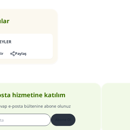
ular
EYLER
ir
Paylaş
osta hizmetine katılım
evap e-posta bültenine abone olunuz
Abone Ol