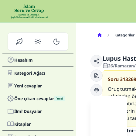
Kategoriler
Lupus Hast
Hesabım
26/Ramazan/1
Kategori Ağacı
Soru
31326
Yeni cevaplar
Oruç tutmak
vaktinden ön
Öne çıkan cevaplar
Yeni
sonra hatırl
böbreklerin
İlmî Dosyalar
orucumu ta
Kitaplar
Cevap metni