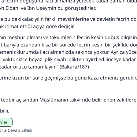
ra fecrin doğuşuna ilacı almanıza yetecek kadar zaman old
Ümmete cevapları ulaştırmak için bizi destekle
eyh Elbani ve İbn Useymin bu görüştedirler.
Rasulullah ﷺ şöyle dedi:
e bu dakikalar, yılın farklı mevsimlerine ve devletin fecrin 
 kim bir hayra yol gösterirse , hayrı yapan kişinin sevabı k
ak itimat ettiği açıya göre değişir.
ona sevap yazılır.
bın meşhur olması ve takvimlerin fecrin kesin doğuş bilgisin
(MUSLIM 1893)
itibarıyla ezandan kısa bir sürede fecrin kesin bir şekilde 
meniz durumda ilacı almanızda sakınca yoktur. Ayrıca yüce 
 vakti, sizce beyaz iplik siyah iplikten ayırd edilinceye kadar y
Şimdi katkı yapın!
kadar orucu tamamlayın.” (Bakara/187)
erine uzun bir süre geçmişse bu günü kaza etmeniz gerekir.
tedbir açısından Müslümanın takvimde belirlenen vakitlere
ilir.
eyler
oru-Cevap Sitesi