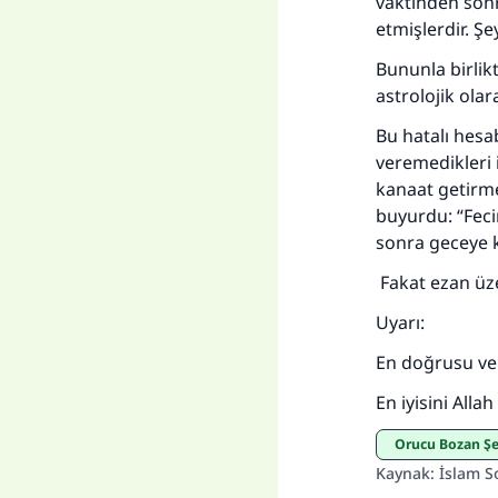
vaktinden son
etmişlerdir. Ş
Bununla birlikt
Her
astrolojik olar
Bu hatalı hesa
veremedikleri 
kanaat getirme
buyurdu: “Fecir
sonra geceye 
Fakat ezan üz
Uyarı:
En doğrusu ve 
En iyisini Allah b
Orucu Bozan Ş
Kaynak
:
İslam S