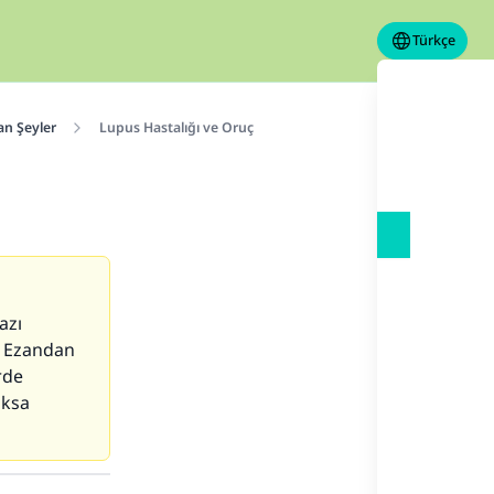
Türkçe
n Şeyler
Lupus Hastalığı ve Oruç
azı
. Ezandan
rde
oksa