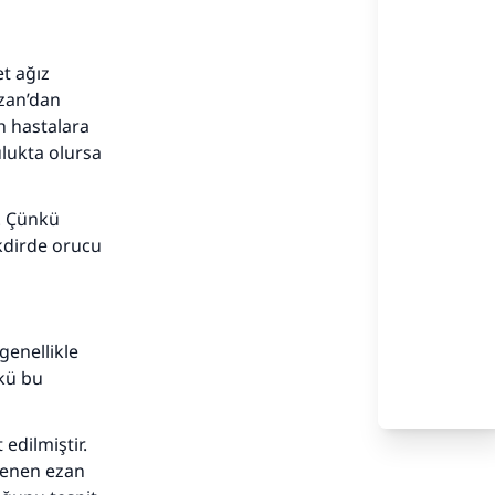
et ağız
azan’dan
h hastalara
ulukta olursa
. Çünkü
kdirde orucu
genellikle
nkü bu
edilmiştir.
rlenen ezan