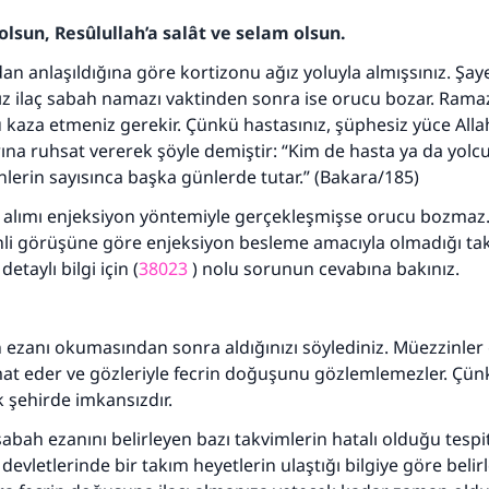
olsun, Resûlullah’a salât ve selam olsun.
dan anlaşıldığına göre kortizonu ağız yoluyla almışsınız. Şay
nız ilaç sabah namazı vaktinden sonra ise orucu bozar. Ram
kaza etmeniz gerekir. Çünkü hastasınız, şüphesiz yüce Alla
na ruhsat vererek şöyle demiştir: “Kim de hasta ya da yolc
lerin sayısınca başka günlerde tutar.” (Bakara/185)
n alımı enjeksiyon yöntemiyle gerçekleşmişse orucu bozmaz
ihli görüşüne göre enjeksiyon besleme amacıyla olmadığı ta
taylı bilgi için (
38023
) nolu sorunun cevabına bakınız.
incisi:
n ezanı okumasından sonra aldığınızı söylediniz. Müezzinler 
mat eder ve gözleriyle fecrin doğuşunu gözlemlemezler. Çü
 şehirde imkansızdır.
bah ezanını belirleyen bazı takvimlerin hatalı olduğu tespit 
110845 Nolu Cevap, bir evliliği kurtardı.
 devletlerinde bir takım heyetlerin ulaştığı bilgiye göre beli