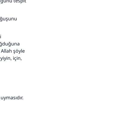
uğunu tespit
doğuşunu
adar
i
doğduğuna
Allah şöyle
iyin, için,
 uymasıdır.