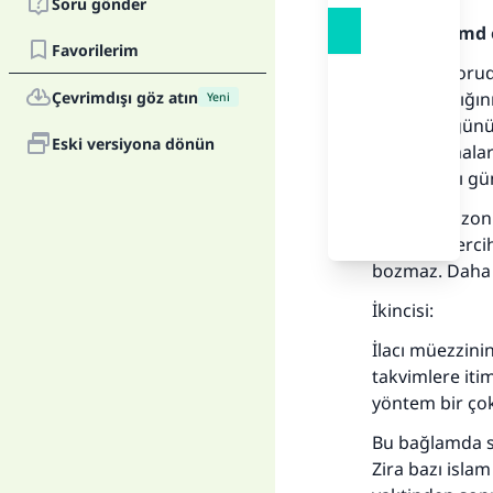
Soru gönder
Allah'a hamd 
Favorilerim
Birincisi: Soru
Çevrimdışı göz atın
yoluyla aldığı
Yeni
sonra bu günü 
Eski versiyona dönün
oruç bozmaları
tutamadığı gün
Şayet kortizo
alimlerin terc
bozmaz. Daha de
İk
İlacı müezzini
takvimlere iti
yöntem bir çok
Bu bağlamda sa
Zira bazı islam