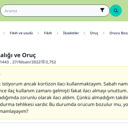
Fıkıh ve usulü
Fıkıh
İbadetler
Oruç
Orucu Boza
alığı ve Oruç
443 , 27/Nisan/2022
2,752
9
 istiyorum ancak kortizon ilacı kullanmaktayım. Sabah nam
ce ilaç kullanım zamanı gelmişti fakat ilacı almayı unuttum
adığımda zorunlu olarak ilacı aldım. Çünkü almadığım takdi
 durma tehlikesi vardır. Bu durumda orucum bozulur mu, y
mamlayayım?