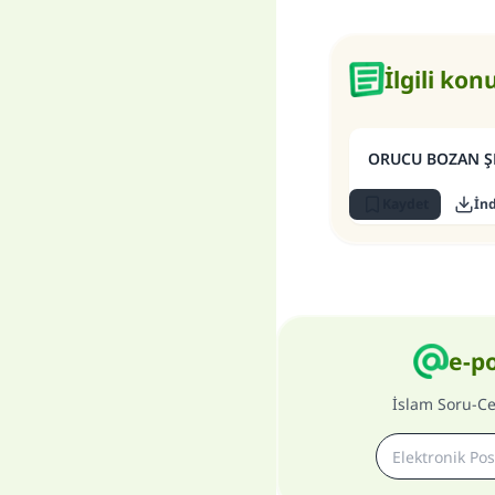
İlgili kon
ORUCU BOZAN Ş
Kaydet
İnd
e-p
İslam Soru-C