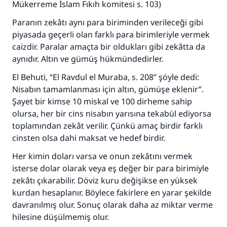
Mükerreme İslam Fıkıh komitesi s. 103)
Paranın zekâtı aynı para biriminden verileceği gibi
piyasada geçerli olan farklı para birimleriyle vermek
caizdir. Paralar amaçta bir oldukları gibi zekâtta da
aynıdır. Altın ve gümüş hükmündedirler.
El Behuti, “El Ravdul el Muraba, s. 208” şöyle dedi:
110845 Nolu Cevap, bir evliliği
Nisabın tamamlanması için altın, gümüşe eklenir”.
kurtardı.
Şayet bir kimse 10 miskal ve 100 dirheme sahip
olursa, her bir cins nisabın yarısına tekabül ediyorsa
Ümmete cevapları ulaştırmak için bizi destekle
toplamından zekât verilir. Çünkü amaç birdir farklı
cinsten olsa dahi maksat ve hedef birdir.
Rasulullah ﷺ şöyle dedi:
Her kim bir hayra yol gösterirse , hayrı yapan
Her kimin doları varsa ve onun zekâtını vermek
kişinin sevabı kadar ona sevap yazılır.
isterse dolar olarak veya eş değer bir para birimiyle
zekâtı çıkarabilir. Döviz kuru değişikse en yüksek
(MUSLIM 1893)
kurdan hesaplanır. Böylece fakirlere en yarar şekilde
davranılmış olur. Sonuç olarak daha az miktar verme
hilesine düşülmemiş olur.
Şimdi katkı yapın!