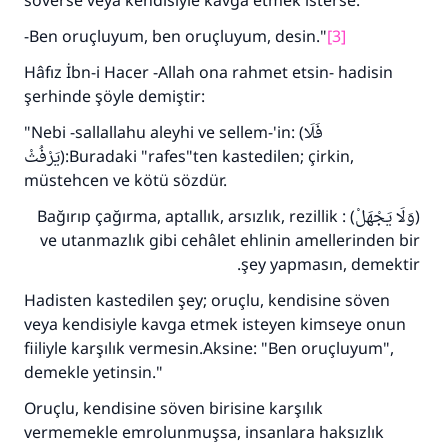
söverse veya kendisiyle kavga etmek isterse:
-Ben oruçluyum, ben oruçluyum, desin."
[3]
Hâfız İbn-i Hacer -Allah ona rahmet etsin- hadisin
şerhinde şöyle demiştir:
"Nebi -sallallahu aleyhi ve sellem-'in: (فَلَا
يَرْفُثْ):Buradaki "rafes"ten kastedilen; çirkin,
müstehcen ve kötü sözdür.
(وَلَا يَجْهَلْ) : Bağırıp çağırma, aptallık, arsızlık, rezillik
ve utanmazlık gibi cehâlet ehlinin amellerinden bir
şey yapmasın, demektir.
110845 Nolu Cevap, bir evliliği
Hadisten kastedilen şey; oruçlu, kendisine söven
kurtardı.
veya kendisiyle kavga etmek isteyen kimseye onun
fiiliyle karşılık vermesin.Aksine: "Ben oruçluyum",
Ümmete cevapları ulaştırmak için bizi destekle
demekle yetinsin."
Rasulullah ﷺ şöyle dedi:
Her kim bir hayra yol gösterirse , hayrı yapan
Oruçlu, kendisine söven birisine karşılık
kişinin sevabı kadar ona sevap yazılır.
vermemekle emrolunmuşsa, insanlara haksızlık