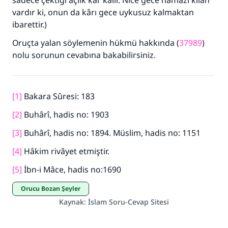
sadece çektiği açlık kâr kalır. Nice gece namazı kılan
vardır ki, onun da kârı gece uykusuz kalmaktan
ibarettir.)
Oruçta yalan söylemenin hükmü hakkında (
37989
)
nolu sorunun cevabına bakabilirsiniz.
[1]
Bakara Sûresi: 183
[2]
Buhârî, hadis no: 1903
[3]
Buhârî, hadis no: 1894. Müslim, hadis no: 1151
[4]
Hâkim rivâyet etmiştir.
[5]
İbn-i Mâce, hadis no:1690
Orucu Bozan Şeyler
Kaynak
:
İslam Soru-Cevap Sitesi