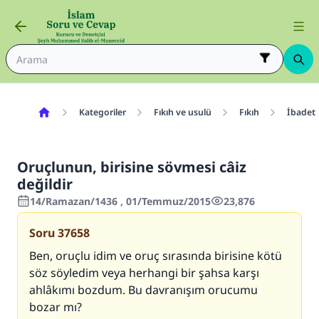
Kategoriler
Fıkıh ve usulü
Fıkıh
İbadetl
Oruçlunun, birisine sövmesi câiz
değildir
14/Ramazan/1436 , 01/Temmuz/2015
23,876
Soru
37658
Ben, oruçlu idim ve oruç sırasında birisine kötü
söz söyledim veya herhangi bir şahsa karşı
ahlâkımı bozdum. Bu davranışım orucumu
bozar mı?