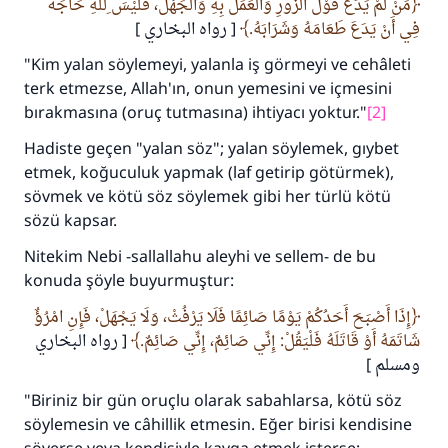
مَنْ لَمْ يَدَعْ قَوْلَ الزُّورِ وَالْعَمَلَ بِهِ وَالْجَهْلَ، فَلَيْسَ ِللهِ حَاجَةٌ
فِي أَنْ يَدَعَ طَعَامَهُ وَشَرَابَهُ.
[ رواه البخاري ]
"Kim yalan söylemeyi, yalanla iş görmeyi ve cehâleti
terk etmezse, Allah'ın, onun yemesini ve içmesini
bırakmasına (oruç tutmasına) ihtiyacı yoktur."
[2]
Hadiste geçen "yalan söz"; yalan söylemek, gıybet
etmek, koğuculuk yapmak (laf getirip götürmek),
sövmek ve kötü söz söylemek gibi her türlü kötü
sözü kapsar.
Nitekim Nebi -sallallahu aleyhi ve sellem- de bu
konuda şöyle buyurmuştur:
إِذَا أَصْبَحَ أَحَدُكُمْ يَوْمًا صَائِمًا فَلَا يَرْفُثْ، وَلَا يَجْهَلْ، فَإِنِ امْرُؤٌ
شَاتَمَهُ أَوْ قَاتَلَهُ فَلْيَقُلْ: إِنِّي صَائِمٌ، إِنِّي صَائِمٌ.
[ رواه البخاري
ومسلم ]
"Biriniz bir gün oruçlu olarak sabahlarsa, kötü söz
söylemesin ve câhillik etmesin. Eğer birisi kendisine