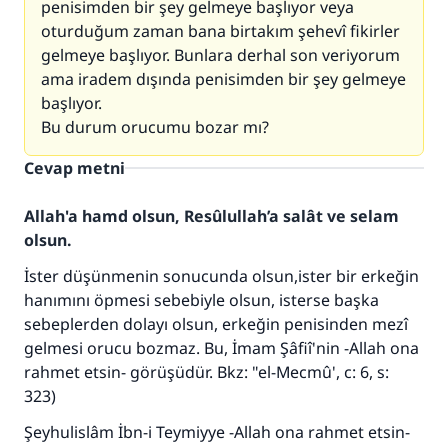
penisimden bir şey gelmeye başlıyor veya
oturduğum zaman bana birtakım şehevî fikirler
gelmeye başlıyor. Bunlara derhal son veriyorum
ama iradem dışında penisimden bir şey gelmeye
başlıyor.
Bu durum orucumu bozar mı?
Cevap metni
Allah'a hamd olsun, Resûlullah’a salât ve selam
olsun.
İster düşünmenin sonucunda olsun,ister bir erkeğin
hanımını öpmesi sebebiyle olsun, isterse başka
sebeplerden dolayı olsun, erkeğin penisinden mezî
gelmesi orucu bozmaz. Bu, İmam Şâfiî'nin -Allah ona
rahmet etsin- görüşüdür. Bkz: "el-Mecmû', c: 6, s:
323)
110845 Nolu Cevap, bir evliliği
Şeyhulislâm İbn-i Teymiyye -Allah ona rahmet etsin-
kurtardı.