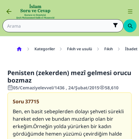
Kategoriler
Fıkıh ve usulü
Fıkıh
İbadetl
Penisten (zekerden) mezî gelmesi orucu
bozmaz
05/Cemaziyelevvel/1436 , 24/Şubat/2015
58,610
Soru
37715
Ben, en basit sebeplerden dolayı şehveti sürekli
hareket eden ve bundan muzdarip olan bir
erkeğim.Örneğin yolda yürürken bir kadın
gördüğümde hemen yüzümü çevirdiğim halde