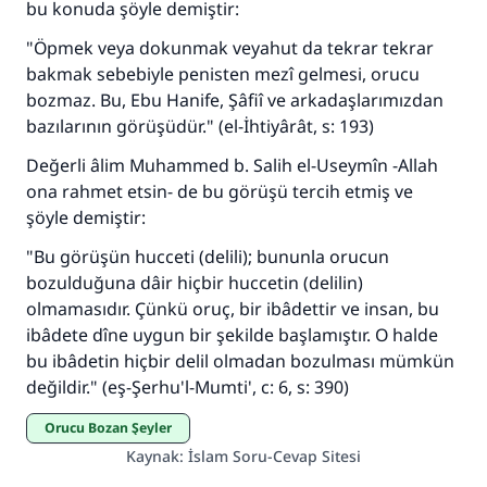
bu konuda şöyle demiştir:
Ümmete cevapları ulaştırmak için bizi destekle
"Öpmek veya dokunmak veyahut da tekrar tekrar
bakmak sebebiyle penisten mezî gelmesi, orucu
Rasulullah ﷺ şöyle dedi:
bozmaz. Bu, Ebu Hanife, Şâfiî ve arkadaşlarımızdan
Her kim bir hayra yol gösterirse , hayrı yapan
bazılarının görüşüdür." (el-İhtiyârât, s: 193)
kişinin sevabı kadar ona sevap yazılır.
Değerli âlim Muhammed b. Salih el-Useymîn -Allah
(MUSLIM 1893)
ona rahmet etsin- de bu görüşü tercih etmiş ve
şöyle demiştir:
Şimdi katkı yapın!
"Bu görüşün hucceti (delili); bununla orucun
bozulduğuna dâir hiçbir huccetin (delilin)
olmamasıdır. Çünkü oruç, bir ibâdettir ve insan, bu
ibâdete dîne uygun bir şekilde başlamıştır. O halde
bu ibâdetin hiçbir delil olmadan bozulması mümkün
değildir." (eş-Şerhu'l-Mumti', c: 6, s: 390)
Orucu Bozan Şeyler
Kaynak
:
İslam Soru-Cevap Sitesi