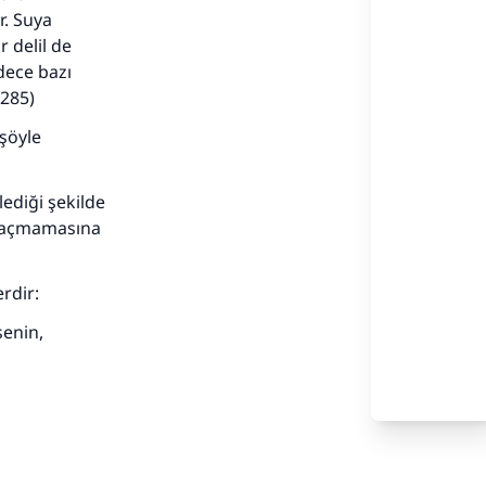
r. Suya
 delil de
dece bazı
 285)
şöyle
adar
ediği şekilde
n kaçmamasına
rdir:
enin,