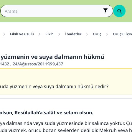
Fıkıh ve usulü
Fıkıh
İbadetler
Oruç
Oruçlu İçi
n yüzmenin ve suya dalmanın hükmü
432 , 24/Ağustos/2011
9,437
 suda yüzmenin veya suya dalmanın hükmü nedir?
olsun, Resûlullah’a salât ve selam olsun.
ya dalmasında veya suda yüzmesinde bir sakınca yoktur. Ç
uda yüzmek, orucu bozan şeylerden değildir. Mekruh veya 