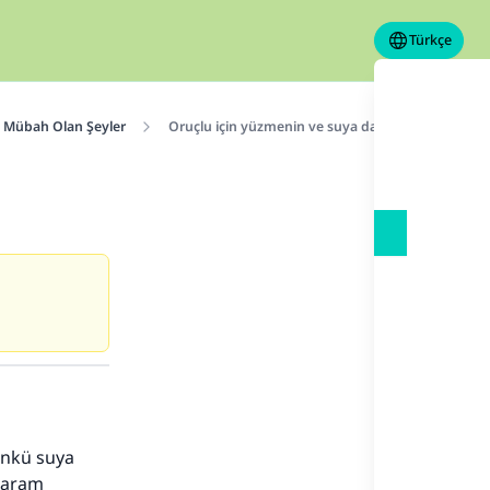
Türkçe
n Mübah Olan Şeyler
Oruçlu için yüzmenin ve suya dalmanın hükmü
ünkü suya
haram