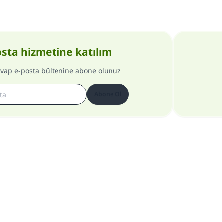
osta hizmetine katılım
evap e-posta bültenine abone olunuz
Abone Ol
Site hakkında
Genel Müdür hakkında
Gizlilik Politikası
Bütün hakları, www.islam-qa.com sitesine aittir 1997-2025 ©