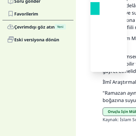
Soru gönder
olduğuna delâle
dalmanın ve s
Favorilerim
yoktur.Farkına
Çevrimdışı göz atın
âlimler bu fiil
Yeni
Değerli âlim M
Eski versiyona dönün
demiştir:
Her
"Oruçlu kimsen
suda yüzebilir
gayret etmelidir
İlmî Araştırma
"Ramazan ayın
boğazına suyu
Oruçlu İçin M
Kaynak
:
İslam S