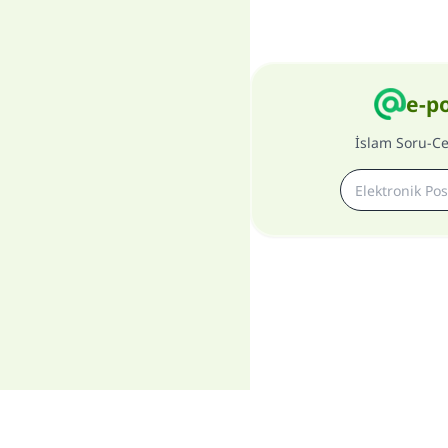
e-p
İslam Soru-C