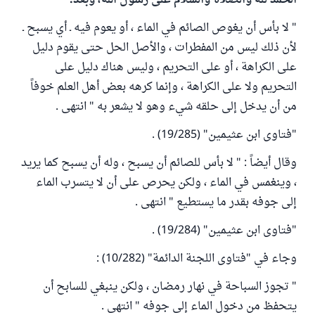
الحمد لله والصلاة والسلام على رسول الله، وبعد:
" لا بأس أن يغوص الصائم في الماء ، أو يعوم فيه ـ أي يسبح ـ
لأن ذلك ليس من المفطرات ، والأصل الحل حتى يقوم دليل
على الكراهة ، أو على التحريم ، وليس هناك دليل على
التحريم ولا على الكراهة ، وإنما كرهه بعض أهل العلم خوفاً
من أن يدخل إلى حلقه شيء وهو لا يشعر به " انتهى .
"فتاوى ابن عثيمين" (19/285) .
وقال أيضاً : " لا بأس للصائم أن يسبح ، وله أن يسبح كما يريد
، وينغمس في الماء ، ولكن يحرص على أن لا يتسرب الماء
إلى جوفه بقدر ما يستطيع " انتهى .
"فتاوى ابن عثيمين" (19/284) .
وجاء في "فتاوى اللجنة الدائمة" (10/282) :
" تجوز السباحة في نهار رمضان ، ولكن ينبغي للسابح أن
يتحفظ من دخول الماء إلى جوفه " انتهى .