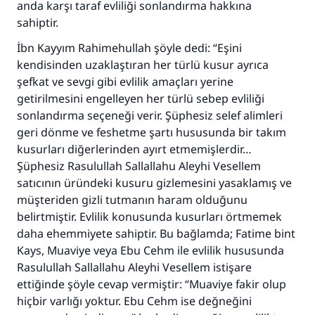
anda karşı taraf evliliği sonlandırma hakkına
sahiptir.
İbn Kayyım Rahimehullah şöyle dedi: “Eşini
kendisinden uzaklaştıran her türlü kusur ayrıca
şefkat ve sevgi gibi evlilik amaçları yerine
getirilmesini engelleyen her türlü sebep evliliği
110845 Nolu Cevap, bir evliliği
sonlandırma seçeneği verir. Şüphesiz selef alimleri
kurtardı.
geri dönme ve feshetme şartı hususunda bir takım
kusurları diğerlerinden ayırt etmemişlerdir…
Ümmete cevapları ulaştırmak için bizi destekle
Şüphesiz Rasulullah Sallallahu Aleyhi Vesellem
Rasulullah ﷺ şöyle dedi:
satıcının üründeki kusuru gizlemesini yasaklamış ve
Her kim bir hayra yol gösterirse , hayrı yapan
müşteriden gizli tutmanın haram olduğunu
kişinin sevabı kadar ona sevap yazılır.
belirtmiştir. Evlilik konusunda kusurları örtmemek
daha ehemmiyete sahiptir. Bu bağlamda; Fatime bint
(MUSLIM 1893)
Kays, Muaviye veya Ebu Cehm ile evlilik hususunda
Rasulullah Sallallahu Aleyhi Vesellem istişare
ettiğinde şöyle cevap vermiştir: “Muaviye fakir olup
Şimdi katkı yapın!
hiçbir varlığı yoktur. Ebu Cehm ise değneğini