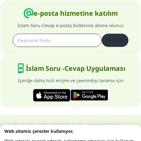
e-posta hizmetine katılım
İslam Soru-Cevap e-posta bültenine abone olunuz
Abone Ol
İslam Soru -Cevap Uygulaması
İçeriğe daha hızlı erişim ve çevrimdışı tarama için
Site hakkında
Genel Müdür hakkında
Gizlilik Politikası
Web sitemiz çerezler kullanıyor.
Bütün hakları, www.islam-qa.com sitesine aittir 1997-2025 ©
Web sitesini ziyaret ederek, iyileştirme amaçları için kullanım