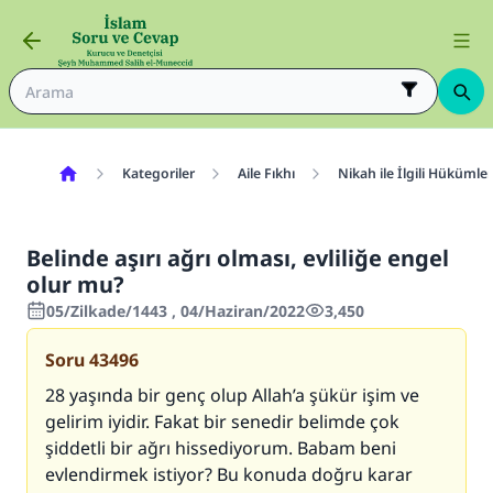
Kategoriler
Aile Fıkhı
Nikah ile İlgili Hükümler
Belinde aşırı ağrı olması, evliliğe engel
olur mu?
05/Zilkade/1443 , 04/Haziran/2022
3,450
Soru
43496
28 yaşında bir genç olup Allah’a şükür işim ve
gelirim iyidir. Fakat bir senedir belimde çok
şiddetli bir ağrı hissediyorum. Babam beni
evlendirmek istiyor? Bu konuda doğru karar