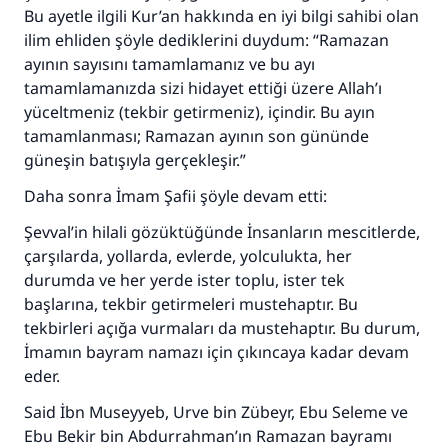
Bu ayetle ilgili Kur’an hakkında en iyi bilgi sahibi olan
Ümmete cevapları ulaştırmak için bizi destekle
ilim ehliden şöyle dediklerini duydum: “Ramazan
ayının sayısını tamamlamanız ve bu ayı
Rasulullah ﷺ şöyle dedi:
tamamlamanızda sizi hidayet ettiği üzere Allah’ı
Her kim bir hayra yol gösterirse , hayrı yapan
yüceltmeniz (tekbir getirmeniz), içindir. Bu ayın
kişinin sevabı kadar ona sevap yazılır.
tamamlanması; Ramazan ayının son gününde
(MUSLIM 1893)
güneşin batışıyla gerçekleşir.”
Daha sonra İmam Şafii şöyle devam etti:
Şimdi katkı yapın!
Şevval’in hilali gözüktüğünde İnsanların mescitlerde,
çarşılarda, yollarda, evlerde, yolculukta, her
durumda ve her yerde ister toplu, ister tek
başlarına, tekbir getirmeleri mustehaptır. Bu
tekbirleri açığa vurmaları da mustehaptır. Bu durum,
İmamın bayram namazı için çıkıncaya kadar devam
eder.
Said İbn Museyyeb, Urve bin Zübeyr, Ebu Seleme ve
Ebu Bekir bin Abdurrahman’ın Ramazan bayramı