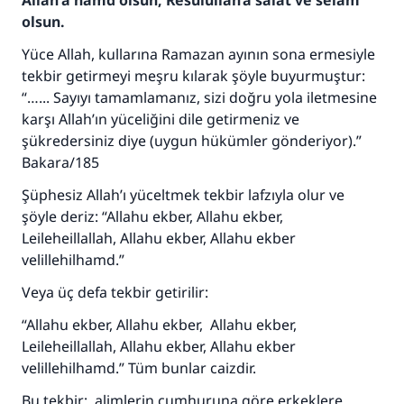
Allah'a hamd olsun, Resûlullah’a salât ve selam
olsun.
Yüce Allah, kullarına Ramazan ayının sona ermesiyle
tekbir getirmeyi meşru kılarak şöyle buyurmuştur:
“…... Sayıyı tamamlamanız, sizi doğru yola iletmesine
karşı Allah’ın yüceliğini dile getirmeniz ve
şükredersiniz diye (uygun hükümler gönderiyor).”
Bakara/185
Şüphesiz Allah’ı yüceltmek tekbir lafzıyla olur ve
şöyle deriz: “Allahu ekber, Allahu ekber,
Leileheillallah, Allahu ekber, Allahu ekber
velillehilhamd.”
Veya üç defa tekbir getirilir:
“Allahu ekber, Allahu ekber, Allahu ekber,
Leileheillallah, Allahu ekber, Allahu ekber
velillehilhamd.” Tüm bunlar caizdir.
Bu tekbir; alimlerin cumhuruna göre erkeklere,