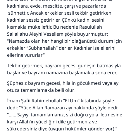
kadınlara, evde, mescitte, çarşı ve pazarlarda
sünnettir. Ancak erkekler sesli tekbir getirirken
kadınlar sessiz getirirler. Çünkü kadın, sesini
kısmakla mükelleftir. Bu nedenle Rasulullah
Sallallahu Aleyhi Vesellem şöyle buyurmuştur:
“Namazda olan her hangi bir olağanüstü durum için
erkekler “Subhanallah” derler. Kadınlar ise ellerini
ellerine vururlar”
Tekbir getirmek, bayram gecesi güneşin batmasıyla
başlar ve bayram namazına başlamakla sona erer.
Şüphesiz bayram gecesi, hilalin gözükmesi veya ayı
otuza tamamlamakla belli olur.
İmam Şafii Rahimehullah “El Um” kitabında şöyle
dedi: “Yüce Allah Ramazan ayı hakkında şöyle dedi:
“…... Sayıyı tamamlamanız, sizi doğru yola iletmesine
110845 Nolu Cevap, bir evliliği
karşı Allah’ın yüceliğini dile getirmeniz ve
şükredersiniz diye (uygun hükümler gönderiyor).”
kurtardı.