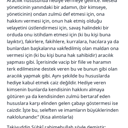
Aracılık hususunda hediye vermeye gelince. Mesela
(MUSLIM 1893)
yöneticinin yanındaki bir adamın, (bir kimseye,
yöneticinin) ondan zulmü def etmesi için, ona
hakkını vermesi için, onun hak etmiş olduğu
Şimdi katkı yapın!
velayetini üstlendirmesi için, savaş halindeki bir
orduda onu istihdam etmesi için (ki bu kişi buna
layıktır), fakirlere, fakihlere, kurralara, hacılara ya da
bunlardan başkalarına vakfedilmiş olan maldan ona
vermesi için (ki bu kişi buna hak sahibidir) aracılık
yapması gibi. İçerisinde vacip bir fiile ve haramın
terk edilmesine destek veren bu ve bunun gibi olan
aracılık yapmak gibi. Aynı şekilde bu hususlarda
hediye kabul etmek caiz değildir. Hediye veren
kimsenin bunlarda kendisinin hakkını almaya
götüren ya da kendisinden zulmü bertaraf eden
hususlara karşı elinden gelen çabayı göstermesi ise
caizdir. İşte bu, seleften ve imamların büyüklerinden
naklolunandır.” (Kısa alıntılarla)
Takiyuddin Sübkî rahimehullah şöyle demiştir: