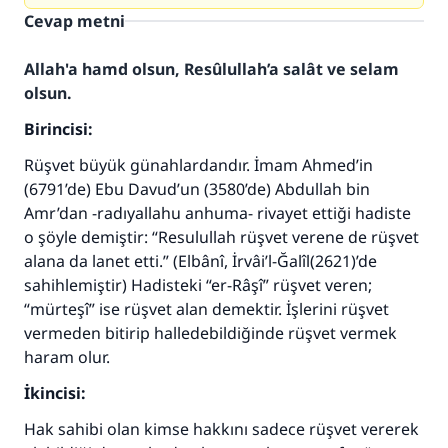
Cevap metni
Allah'a hamd olsun, Resûlullah’a salât ve selam
olsun.
Birincisi:
Rüşvet büyük günahlardandır. İmam Ahmed’in
(6791’de) Ebu Davud’un (3580’de) Abdullah bin
Amr’dan -radıyallahu anhuma- rivayet ettiği hadiste
o şöyle demiştir: “Resulullah rüşvet verene de rüşvet
alana da lanet etti.” (Elbânî,
İrvâi’l-Ğalîl
(2621)’de
sahihlemiştir) Hadisteki “er-Râşî” rüşvet veren;
“mürteşî” ise rüşvet alan demektir. İşlerini rüşvet
vermeden bitirip halledebildiğinde rüşvet vermek
haram olur.
İkincisi:
Hak sahibi olan kimse hakkını sadece rüşvet vererek