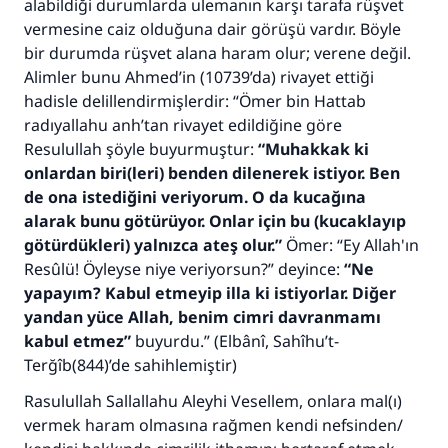
alabildiği durumlarda ulemanın karşı tarafa rüşvet
vermesine caiz olduğuna dair görüşü vardır. Böyle
bir durumda rüşvet alana haram olur; verene değil.
Alimler bunu Ahmed’in (10739’da) rivayet ettiği
hadisle delillendirmişlerdir: “Ömer bin Hattab
radıyallahu anh’tan rivayet edildiğine göre
Resulullah şöyle buyurmuştur:
“
Muhakkak ki
onlardan biri(leri) benden dilenerek istiyor. Ben
de ona istediğini veriyorum. O da kucağına
alarak bunu götürüyor. Onlar için bu (kucaklayıp
götürdükleri) yalnızca ateş olur.”
Ömer: “Ey Allah'ın
Resûlü! Öyleyse niye veriyorsun?” deyince:
“Ne
yapayım? Kabul etmeyip illa ki istiyorlar. Diğer
yandan yüce Allah, benim cimri davranmamı
kabul etmez”
buyurdu.” (Elbânî,
Sahîhu’t-
Terğîb
(844)’de sahihlemiştir)
Rasulullah Sallallahu Aleyhi Vesellem, onlara mal(ı)
vermek haram olmasına rağmen kendi nefsinden/