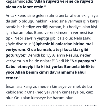
kapsamındadır.
“Allah rüşveti verene de rüşveti
alana da lanet etsin.”
Ancak kendisine gelen zulmü bertaraf etmek için ya
da sahip olduğu hakkını kendisine vermesi için karşı
tarafa bir hediye verdiği zaman, bu hediye, alan kişi
için haram olur. Bunu veren kimsenin vermesi ise
tıpkı Nebi (sav)’in yaptığı gibi caiz olur. Nebi (sav)
şöyle diyordu:
“Şüphesiz ki onlardan birine mal
veriyorum. O da bu malı, ateşi kucaklar gibi
götürüyor.”
Denildi ki: “Ey Allah’ın Resulü, neden
veriyorsun o halde onlara?” Dedi ki:
“Ne yapayım?
110845 Nolu Cevap, bir evliliği
Kabul etmeyip illa ki istiyorlar. Bununla birlikte
yüce Allah benim cimri davranmamı kabul
kurtardı.
etmez.”
Ümmete cevapları ulaştırmak için bizi destekle
İnsanlara karşı zulmeden kimseye vermek de bu
kabildendir. Ona (hediye) veren kimeseye bu, caiz
Rasulullah ﷺ şöyle dedi:
Her kim bir hayra yol gösterirse , hayrı yapan
olur. Onu alan kimseye ise haram olur.
kişinin sevabı kadar ona sevap yazılır.