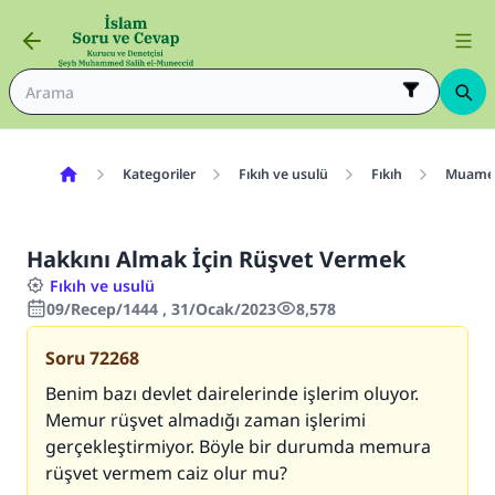
Kategoriler
Fıkıh ve usulü
Fıkıh
Muamel
Hakkını Almak İçin Rüşvet Vermek
Fıkıh ve usulü
09/Recep/1444 , 31/Ocak/2023
8,578
Soru
72268
Benim bazı devlet dairelerinde işlerim oluyor.
Memur rüşvet almadığı zaman işlerimi
gerçekleştirmiyor. Böyle bir durumda memura
rüşvet vermem caiz olur mu?