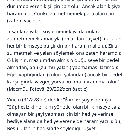
durumda veren kişi için caiz olur. Ancak alan kişiye
haram olur. Çünkü zulmetmemek para alan için
(zaten) vaciptir…
İnsanlara yalan söylememek ya da onlara
zulmetmemek amacıyla (onlardan rüşvet) mal alan
her bir kimseye bu çirkin bir haram mal olur. Zira
zulmetmek ve yalan söylemek ona zaten haramdır.
O kişinin, mazlumdan almış olduğu şeye bir bedel
almadan, onu (zulmü-yalanı) yapmaması lazımdır.
Eğer yaptığından (zulüm-yalandan) ancak bir bedel
karşılığında vazgeçiyorsa bu ona haram mal olur.”
(
Mecmûu Fetevâ
, 29/252’den özetle)
Yine o (31/278’de) der ki: “Âlimler şöyle demiştir:
“Şüphesiz ki her kim yönetici olan bir kimseye caiz
olmayan bir şeyi yapması için bir hediye verirse
hediye alana da hediye verene de haram yazılır. Bu,
Resulullah’ın hadisinde söylediği rüşvet