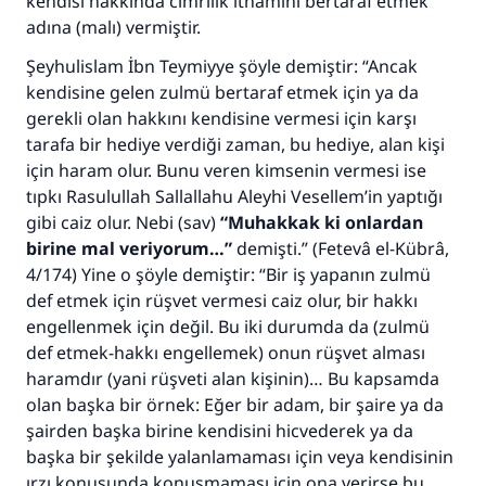
kendisi hakkında cimrilik ithamını bertaraf etmek
adına (malı) vermiştir.
Şeyhulislam İbn Teymiyye şöyle demiştir: “Ancak
kendisine gelen zulmü bertaraf etmek için ya da
gerekli olan hakkını kendisine vermesi için karşı
tarafa bir hediye verdiği zaman, bu hediye, alan kişi
için haram olur. Bunu veren kimsenin vermesi ise
tıpkı Rasulullah Sallallahu Aleyhi Vesellem’in yaptığı
gibi caiz olur. Nebi (sav)
“Muhakkak ki onlardan
birine mal veriyorum…”
demişti.” (
Fetevâ el-Kübrâ
,
4/174) Yine o şöyle demiştir: “Bir iş yapanın zulmü
def etmek için rüşvet vermesi caiz olur, bir hakkı
engellenmek için değil. Bu iki durumda da (zulmü
def etmek-hakkı engellemek) onun rüşvet alması
haramdır (yani rüşveti alan kişinin)… Bu kapsamda
olan başka bir örnek: Eğer bir adam, bir şaire ya da
şairden başka birine kendisini hicvederek ya da
başka bir şekilde yalanlamaması için veya kendisinin
ırzı konusunda konuşmaması için ona verirse bu