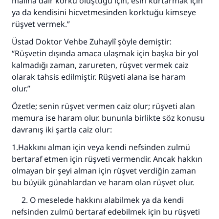
malına dair korku oluştuğu için, esiri kurtarmak için
ya da kendisini hicvetmesinden korktuğu kimseye
rüşvet vermek.”
Üstad Doktor Vehbe Zuhaylî şöyle demiştir:
“Rüşvetin dışında amaca ulaşmak için başka bir yol
kalmadığı zaman, zarureten, rüşvet vermek caiz
olarak tahsis edilmiştir. Rüşveti alana ise haram
olur.”
Özetle; senin rüşvet vermen caiz olur; rüşveti alan
memura ise haram olur. bununla birlikte söz konusu
davranış iki şartla caiz olur:
1.Hakkını alman için veya kendi nefsinden zulmü
bertaraf etmen için rüşveti vermendir. Ancak hakkın
olmayan bir şeyi alman için rüşvet verdiğin zaman
bu büyük günahlardan ve haram olan rüşvet olur.
2. O meselede hakkını alabilmek ya da kendi
nefsinden zulmü bertaraf edebilmek için bu rüşveti