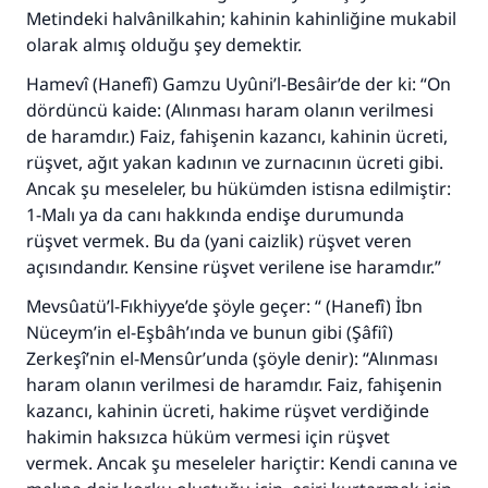
Metindeki
halvânilkahin
; kahinin kahinliğine mukabil
olarak almış olduğu şey demektir.
Hamevî (Hanefî)
Gamzu Uyûni’l-Besâir
’de der ki: “On
dördüncü kaide: (Alınması haram olanın verilmesi
de haramdır.) Faiz, fahişenin kazancı, kahinin ücreti,
rüşvet, ağıt yakan kadının ve zurnacının ücreti gibi.
Ancak şu meseleler, bu hükümden istisna edilmiştir:
1-Malı ya da canı hakkında endişe durumunda
rüşvet vermek. Bu da (yani caizlik) rüşvet veren
açısındandır. Kensine rüşvet verilene ise haramdır.”
Mevsûatü’l-Fıkhiyye
’de şöyle geçer: “ (Hanefî) İbn
Nüceym’in
el-Eşbâh
’ında ve bunun gibi (Şâfiî)
Zerkeşî’nin
el-Mensûr
’unda (şöyle denir): “Alınması
haram olanın verilmesi de haramdır. Faiz, fahişenin
kazancı, kahinin ücreti, hakime rüşvet verdiğinde
hakimin haksızca hüküm vermesi için rüşvet
vermek. Ancak şu meseleler hariçtir: Kendi canına ve