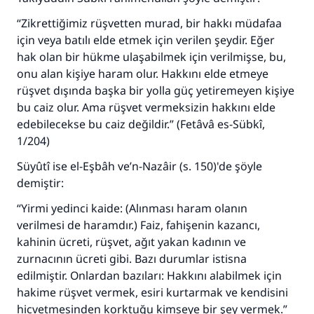
“Zikrettiğimiz rüşvetten murad, bir hakkı müdafaa
için veya batılı elde etmek için verilen şeydir. Eğer
hak olan bir hükme ulaşabilmek için verilmişse, bu,
onu alan kişiye haram olur. Hakkını elde etmeye
rüşvet dışında başka bir yolla güç yetiremeyen kişiye
bu caiz olur. Ama rüşvet vermeksizin hakkını elde
edebilecekse bu caiz değildir.” (
Fetâvâ es-Sübkî
,
1/204)
Süyûtî ise el-Eşbâh ve’n-Nazâir (s. 150)'de şöyle
demiştir:
“Yirmi yedinci kaide: (Alınması haram olanın
verilmesi de haramdır.) Faiz, fahişenin kazancı,
kahinin ücreti, rüşvet, ağıt yakan kadının ve
zurnacının ücreti gibi. Bazı durumlar istisna
edilmiştir. Onlardan bazıları: Hakkını alabilmek için
hakime rüşvet vermek, esiri kurtarmak ve kendisini
hicvetmesinden korktuğu kimseye bir şey vermek.”