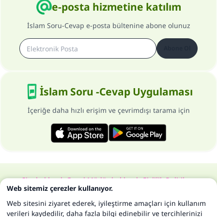
e-posta hizmetine katılım
İslam Soru-Cevap e-posta bültenine abone olunuz
Abone Ol
İslam Soru -Cevap Uygulaması
İçeriğe daha hızlı erişim ve çevrimdışı tarama için
Site hakkında
Genel Müdür hakkında
Gizlilik Politikası
Web sitemiz çerezler kullanıyor.
Bütün hakları, www.islam-qa.com sitesine aittir 1997-2025 ©
Web sitesini ziyaret ederek, iyileştirme amaçları için kullanım
verileri kaydedilir, daha fazla bilgi edinebilir ve tercihlerinizi