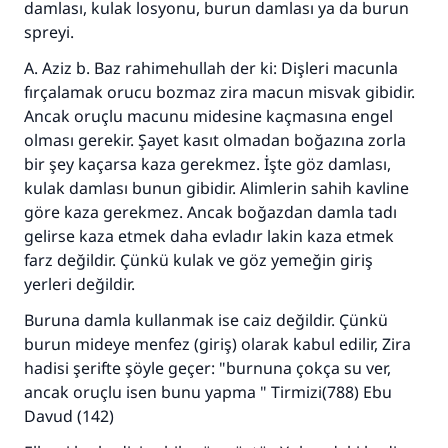
damlası, kulak losyonu, burun damlası ya da burun
spreyi.
A. Aziz b. Baz rahimehullah der ki: Dişleri macunla
fırçalamak orucu bozmaz zira macun misvak gibidir.
Ancak oruçlu macunu midesine kaçmasına engel
olması gerekir. Şayet kasıt olmadan boğazına zorla
bir şey kaçarsa kaza gerekmez. İşte göz damlası,
kulak damlası bunun gibidir. Alimlerin sahih kavline
göre kaza gerekmez. Ancak boğazdan damla tadı
gelirse kaza etmek daha evladır lakin kaza etmek
farz değildir. Çünkü kulak ve göz yemeğin giriş
yerleri değildir.
Buruna damla kullanmak ise caiz değildir. Çünkü
burun mideye menfez (giriş) olarak kabul edilir, Zira
110845 Nolu Cevap, bir evliliği
hadisi şerifte şöyle geçer: "burnuna çokça su ver,
kurtardı.
ancak oruçlu isen bunu yapma " Tirmizi(788) Ebu
Davud (142)
Ümmete cevapları ulaştırmak için bizi destekle