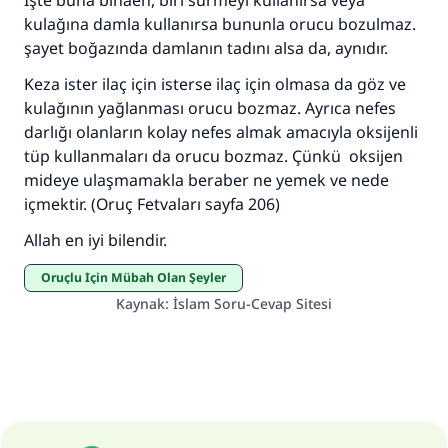
İşte buna binaen, biri sürmeyi kullanırsa veya
kulağına damla kullanırsa bununla orucu bozulmaz.
şayet boğazında damlanın tadını alsa da, aynıdır.
Keza ister ilaç için isterse ilaç için olmasa da göz ve
kulağının yağlanması orucu bozmaz. Ayrıca nefes
darlığı olanların kolay nefes almak amacıyla oksijenli
tüp kullanmaları da orucu bozmaz. Çünkü oksijen
mideye ulaşmamakla beraber ne yemek ve nede
içmektir. (Oruç Fetvaları sayfa 206)
Allah en iyi bilendir.
Oruçlu İçin Mübah Olan Şeyler
Kaynak
:
İslam Soru-Cevap Sitesi