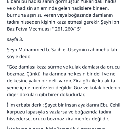
Elbani bu hadisi sahih görmüştür. Yukarıdaki hadis
Rasulullah ﷺ şöyle dedi:
ve o hadisin anlamında gelen hadislere binaen,
Her kim bir hayra yol gösterirse , hayrı yapan
burnuna aşırı su veren veya boğazında damlanın
kişinin sevabı kadar ona sevap yazılır.
tadını hisseden kişinin kaza etmesi gerekir. Şeyh ibn
Baz Fetva Mecmuası " 261, 260/15'
(MUSLIM 1893)
sayfa 3.
Şeyh Muhammed b. Salih el-Useymin rahimehullah
Şimdi katkı yapın!
şöyle dedi:
“Göz damlası keza sürme ve kulak damlası da orucu
bozmaz. Çünkü haklarında ne kesin bir delil ve ne
de kesine yakın bir delil vardır. Zira göz ile kulak ta
yeme içme menfezleri değildir. Göz ve kulak bedenin
diğer dokuları gibi birer dokudurlar.
İlim erbabı derki: Şayet bir insan ayaklarını Ebu Cehil
karpuzu lapasıyla sıvazlarsa ve boğazında tadını
hissederse, orucu bozmaz zira menfez değildir.