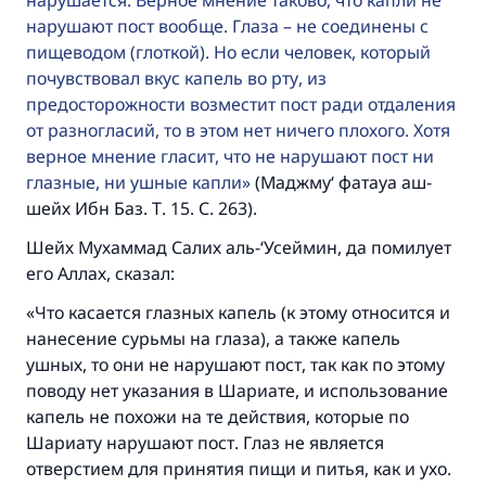
нарушается. Верное мнение таково, что капли не
(МУСЛИМ, № 1893).
нарушают пост вообще. Глаза – не соединены с
пищеводом (глоткой). Но если человек, который
почувствовал вкус капель во рту, из
Участвуйте сейчас!
предосторожности возместит пост ради отдаления
от разногласий, то в этом нет ничего плохого. Хотя
верное мнение гласит, что не нарушают пост ни
глазные, ни ушные капли
(Маджму‘ фатауа аш-
шейх Ибн Баз. Т. 15. С. 263).
Шейх Мухаммад Салих аль-‘Усеймин, да помилует
его Аллах, сказал:
«Что касается глазных капель (к этому относится и
нанесение сурьмы на глаза), а также капель
ушных, то они не нарушают пост, так как по этому
поводу нет указания в Шариате, и использование
капель не похожи на те действия, которые по
Шариату нарушают пост. Глаз не является
отверстием для принятия пищи и питья, как и ухо.