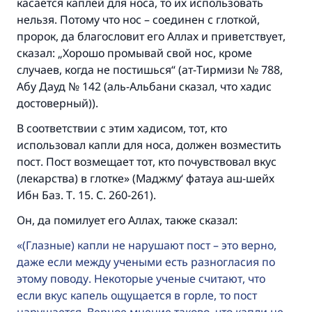
касается каплей для носа, то их использовать
нельзя. Потому что нос – соединен с глоткой,
пророк, да благословит его Аллах и приветствует,
сказал: „Хорошо промывай свой нос, кроме
случаев, когда не постишься“ (ат-Тирмизи № 788,
Абу Дауд № 142 (аль-Альбани сказал, что хадис
достоверный)).
В соответствии с этим хадисом, тот, кто
использовал капли для носа, должен возместить
пост. Пост возмещает тот, кто почувствовал вкус
Ответ № 110845 помог сохранить
(лекарства) в глотке» (Маджму‘ фатауа аш-шейх
Ибн Баз. Т. 15. С. 260-261).
брак.
Он, да помилует его Аллах, также сказал:
Помогите нам предоставить ответы Умме
(Глазные) капли не нарушают пост – это верно,
Посланник Аллаха, мир ему и
даже если между учеными есть разногласия по
благословение, сказал:
этому поводу. Некоторые ученые считают, что
«Указавшему на благое (полагается) такая
если вкус капель ощущается в горле, то пост
же награда как и совершившему его»