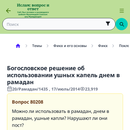
Темы
Фикх и его основы
Фикх
Покло
Богословское решение об
использовании ушных капель днем в
рамадан
20/Рамадан/1435 , 17/июль/2014
23,919
Вопрос
80208
Можно ли использовать в рамадан, днем в
рамадан, ушные капли? Нарушают ли они
пост?