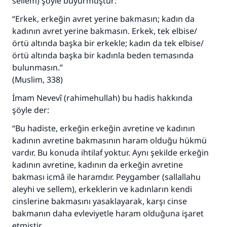
sellem) şöyle buyurmuştur:
“Erkek, erkeğin avret yerine bakmasın; kadın da
kadının avret yerine bakmasın. Erkek, tek elbise/
örtü altında başka bir erkekle; kadın da tek elbise/
örtü altında başka bir kadınla beden temasında
bulunmasın.”
(Muslim, 338)
110845 Nolu Cevap, bir evliliği
İmam Nevevî (rahimehullah) bu hadis hakkında
şöyle der:
kurtardı.
“Bu hadiste, erkeğin erkeğin avretine ve kadının
Ümmete cevapları ulaştırmak için bizi destekle
kadının avretine bakmasının haram olduğu hükmü
vardır. Bu konuda ihtilaf yoktur. Aynı şekilde erkeğin
Rasulullah ﷺ şöyle dedi:
Her kim bir hayra yol gösterirse , hayrı yapan
kadının avretine, kadının da erkeğin avretine
kişinin sevabı kadar ona sevap yazılır.
bakması icmâ ile haramdır. Peygamber (sallallahu
aleyhi ve sellem), erkeklerin ve kadınların kendi
(MUSLIM 1893)
cinslerine bakmasını yasaklayarak, karşı cinse
bakmanın daha evleviyetle haram olduğuna işaret
etmiştir.