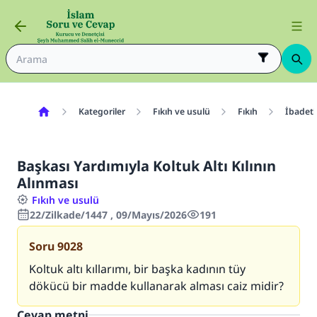
Kategoriler
Fıkıh ve usulü
Fıkıh
İbadetl
Başkası Yardımıyla Koltuk Altı Kılının
Alınması
Fıkıh ve usulü
22/Zilkade/1447 , 09/Mayıs/2026
191
Soru
9028
Koltuk altı kıllarımı, bir başka kadının tüy
dökücü bir madde kullanarak alması caiz midir?
Cevap metni