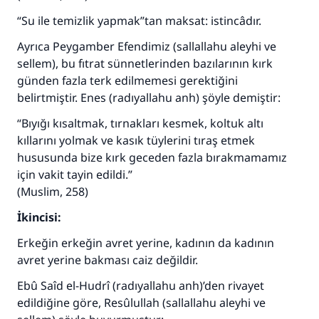
“Su ile temizlik yapmak”tan maksat: istincâdır.
Ayrıca Peygamber Efendimiz (sallallahu aleyhi ve
sellem), bu fıtrat sünnetlerinden bazılarının kırk
günden fazla terk edilmemesi gerektiğini
belirtmiştir. Enes (radıyallahu anh) şöyle demiştir:
“Bıyığı kısaltmak, tırnakları kesmek, koltuk altı
kıllarını yolmak ve kasık tüylerini tıraş etmek
hususunda bize kırk geceden fazla bırakmamamız
için vakit tayin edildi.”
(Muslim, 258)
İkincisi:
Erkeğin erkeğin avret yerine, kadının da kadının
avret yerine bakması caiz değildir.
Ebû Saîd el-Hudrî (radıyallahu anh)’den rivayet
edildiğine göre, Resûlullah (sallallahu aleyhi ve