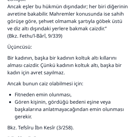
Şimdi katkı yapın!
Ancak eşler bu hükmün dışındadır; her biri diğerinin
avretine bakabilir. Mahremler konusunda ise sahih
görüşe göre, şehvet olmamak şartıyla göbek üstü
ve diz altı dışındaki yerlere bakmak caizdir.”
(Bkz.
Fethu’l-Bârî
, 9/339)
Üçüncüsü:
Bir kadının, başka bir kadının koltuk altı kıllarını
alması caizdir. Çünkü kadının koltuk altı, başka bir
kadın için avret sayılmaz.
Ancak bunun caiz olabilmesi için:
Fitneden emin olunması,
Gören kişinin, gördüğü bedeni eşine veya
başkalarına anlatmayacağından emin olunması
gerekir.
Bkz.
Tefsîru İbn Kesîr
(3/258).