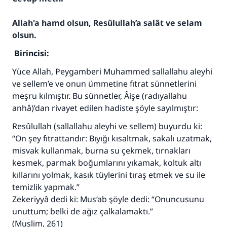
Allah'a hamd olsun, Resûlullah’a salât ve selam
olsun.
Birincisi:
Yüce Allah, Peygamberi Muhammed sallallahu aleyhi
ve sellem’e ve onun ümmetine fıtrat sünnetlerini
meşru kılmıştır. Bu sünnetler, Âişe (radıyallahu
anhâ)’dan rivayet edilen hadiste şöyle sayılmıştır:
Resûlullah (sallallahu aleyhi ve sellem) buyurdu ki:
“On şey fıtrattandır: Bıyığı kısaltmak, sakalı uzatmak,
misvak kullanmak, burna su çekmek, tırnakları
kesmek, parmak boğumlarını yıkamak, koltuk altı
kıllarını yolmak, kasık tüylerini tıraş etmek ve su ile
temizlik yapmak.”
Zekeriyyâ dedi ki: Mus‘ab şöyle dedi: “Onuncusunu
unuttum; belki de ağız çalkalamaktı.”
(Muslim, 261)