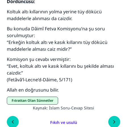
Dördüncüsü:
Koltuk altı kıllarının yolma yerine tüy dökücü
maddelerle alınması da caizdir.
Bu konuda Dâimî Fetva Komisyonu’na şu soru
sorulmuştur:
“Erkeğin koltuk altı ve kasık kıllarını tüy dökücü
maddelerle alması caiz midir?”
Komisyon şu cevabı vermiştir:
“Evet, koltuk altı ve kasık kıllarını bu şekilde alması
caizdir.”
(
Fetâvâ’l-Lecne’d-Dâime
, 5/171)
Allah en doğrusunu bilir.
Fıtrattan Olan Sünnetler
Kaynak
:
İslam Soru-Cevap Sitesi
Fıkıh ve usulü