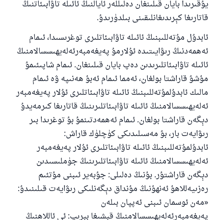
يۇقىرىدا بايان قىلىنغان دەلىللەر ئايالنىڭ ئائىلە تاۋابىئاتنىڭ
قاتارىغا كېرىدىغانلىقىنى بىلدۈرىدۇ.
ئابدۇل مۇتەللىبنىڭ ئائىلە تاۋابىئاتلىرى توغرىسىدا، ئىمام
ئەھمەدنىڭ رىۋايىتىدە ئۇلارمۇ پەيغەمبەرئەلەيھىسسالامنىڭ
ئائىلە تاۋابىئاتلىرىدىن دەپ بايان قىلىنغان. ئىمام شاپىئىمۇ
مۇشۇ قاراشتا بولغان، ئەمما ئىمام ئەبۇ ھەنىپە ۋە ئىمام
مالىك ئابدۇلمۇتەللىبنىڭ ئائىلە تاۋابىئاتلىرى ئۇلار پەيغەمبەر
ئەلەيھىسسالامنىڭ ئائىلە تاۋابىئاتلىرىنىڭ قاتارىغا كىرمەيدۇ
دېگەن قاراشتا بولغان. ئىمام ئەھمەدتىنمۇ بۇ توغرىدا بىر
رىۋايەت بار، بۇ مەسىلىدىكى كۈچلۈك قاراش:
ئابدۇلمۇتەللىبنىڭ ئائىلە تاۋابىئاتلىرى ئۇلار پەيغەمبەر
110845 - نومۇرلۇق سوئالنىڭ جاۋابى
ئەلەيھىسسالامنىڭ ئائىلە تاۋابىئاتلىرىنىڭ جۈملىسىدىن
دېگەن قاراشتۇر. بۇنىڭ دەلىلى: جۇبەير ئىبنى مۇتئىم
ئائىلىنى ساقلاپ قالدى
رەزىيەللاھۇ ئەنھۇنىڭ مۇنداق دېگەنلىكى رىۋايەت قىلىنىدۇ:
ئۇممەتكە جاۋاپ بېرىشىمىزگە ياردەم قىلىڭ
«مەن ئوسمان ئىبنى ئەپپان بىلەن
پەيغەمبەرئەلەيھىسسالامنىڭ قېشىغا بېرىپ: ئى ئاللاھنىڭ
پەيغەمبەرئەلەيھىسسالام مۇنداق دېگەن: