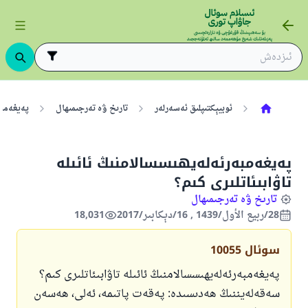
ئوبيېكتىپلىق ئەسەرلەر
تارىخ ۋە تەرجىمىھال
پەيغەمبە
پەيغەمبەرئەلەيھىسسالامنىڭ ئائىلە
تاۋابىئاتلىرى كىم؟
تارىخ ۋە تەرجىمىھال
28/ربيع الأول/1439 , 16/دېكابىر/2017
18,031
سوئال
10055
پەيغەمبەرئەلەيھىسسالامنىڭ ئائىلە تاۋابىئاتلىرى كىم؟
سەقەلەيننىڭ ھەدىسىدە: پەقەت پاتىمە، ئەلى، ھەسەن