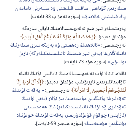
تەرجىمىسى:
ئى پەيغەمبەرنىڭ ئائىلىسىدىكىلەر! ئاللاھ
سىلەردىن گۇناھنى ساقىت قىلىشنى ۋە سىلەرنى تامامەن
پاك قىلىشنى خالايدۇ.
[سۈرە ئەھزاب 33-ئايەت].
پەرىشتىلەر ئىبراھىم ئەلەيھىسسالامنىڭ ئايالى سارەگە
مۇنداق دەيدۇ:
رَحْمَتُ اللَّـهِ وَبَرَكَاتُهُ عَلَيْكُمْ أَهْلَ الْبَيْتِ
تەرجىمىسى:
ئاللاھنىڭ رەھمىتى ۋە بەرىكەتلىرى سىلەرنىڭ
ئائىلەڭلارغا (يەنى ئىبراھىمنىڭ ئائىلىسىدىكىلەرگە) نازىل
بولسۇن.
[سۈرە ھۇد 73-ئايەت].
ئاللاھ تائالا لۇت ئەلەيھىسسالامنىڭ ئايالىنى ئۇنىڭ ئائىلە
تاۋابىئاتلىرىدىن ئايرىۋىلىپ مۇنداق دەيدۇ:
إِلَّا آلَ لُوطٍ إِنَّا
لَمُنَجُّوهُمْ أَجْمَعِينَ إِلَّا امْرَأَتَهُ
تەرجىمىسى:
پەقەت لۇتنىڭ
تەۋەلىرىلا بۇنىڭدىن مۇستەسنا. بىز ئۇلار (يەنى لۇتنىڭ
تەۋەلىرى ۋە ئۇنىڭ ئائىلىسىدىكىلەر) نىڭ ھەممىسىنى
(ئازابتىن) چوقۇم قۇتۇلدۇرىمىز، پەقەت لۇتنىڭ خوتۇنىلا
بۇنىڭدىن مۇستەسنا
[سۈرە ھىجىر 59-ئايەت].