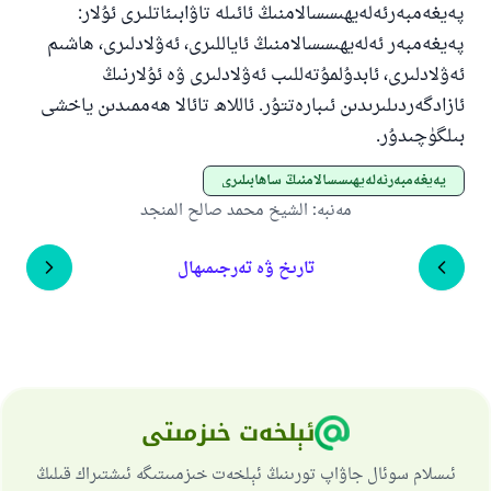
پەيغەمبەرئەلەيھىسسالامنىڭ ئائىلە تاۋابىئاتلىرى ئۇلار:
پەيغەمبەر ئەلەيھىسسالامنىڭ ئاياللىرى، ئەۋلادلىرى، ھاشىم
ئەۋلادلىرى، ئابدۇلمۇتەللىب ئەۋلادلىرى ۋە ئۇلارنىڭ
ئازادگەردىلىرىدىن ئىبارەتتۇر. ئاللاھ تائالا ھەممىدىن ياخشى
بىلگۈچىدۇر.
پەيغەمبەرئەلەيھىسسالامنىڭ ساھابىلىرى
مەنبە
:
الشيخ محمد صالح المنجد
تارىخ ۋە تەرجىمىھال
ئېلخەت خىزمىتى
ئىسلام سوئال جاۋاپ تورىنىڭ ئېلخەت خىزمىىتىگە ئىشتىراك قىلىڭ