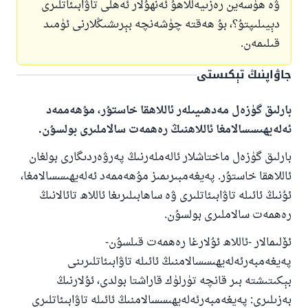
ۋە ھۈسەين رەزىيەللاھۇ ئەنھۇلار ئەھلى تاۋابىئاتلىرى
دېيىلىپتۇ؟، بۇ ھەقتە چۈشەنچە بېرىشىڭلارنى ئۈمىد
قىلىمەن.
جاۋاپنىڭ تېكىستى
بارلىق گۈزەل مەدھىيىلەر ئاللاھقا خاستۇر، مۇھەممەد
ئەلەيھىسسالامغا ئاللاھنىڭ رەھمەت سالاملىرى بولسۇن.
بارلىق گۈزەل ماختاشلار ئالەملەرنىڭ پەرۋەردىگارى بولغان
ئاللاھقا خاستۇر. پەيغەمبىرىمىز مۇھەممەد ئەلەيھىسسالامغا،
ئۇنىڭ ئائىلە تاۋابىئاتلىرى ۋە ساھابىلىرىغا ئاللاھ تائالانىڭ
رەھمەت سالاملىرى بولسۇن.
ئۆلىمالار -ئاللاھ ئۇلارغا رەھمەت قىلسۇن-
پەيغەمبەرئەلەيھىسسالامنىڭ ئائىلە تاۋابىئاتلىرىنى
بېكىتىشتە بىر قانچە تۈرلۈك قاراشتا بولدى، ئۇلارنىڭ
بەزىلىرى: پەيغەمبەرئەلەيھىسسالامنىڭ ئائىلە تاۋابىئاتلىرى