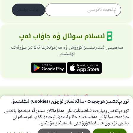
ئابۇنىت بولىمەن
ئىسلام سوئال ۋە جاۋاب ئەپ
سەھىپىنى ئىنتىرنىتسىز كۆرۈش ۋە مەزمۇنلارغا ئەڭ تىز سۈرئەتتە
ئۈلىشىش
تورسەھىپىسى ھەققىدە
باش نازارەتچى
خۇسۇسىي سىياسەت
تور بېكىتىمىز ھۆججەت -ساقلانمىلار ئۈچۈن (Cookies) ئىشلىتىدۇ.
بارلىق ھوقۇق ئىسلام سوئال-جاۋاپ تورىغا مەنسۇپتۇر 1997-2025 ©
تور بېكەتنى زىيارەت قىلغىنىڭىزدىكى مەلۇماتلار سىلەرگە تېخىمۇ ياخشى
خىزمەت سۇنۇش مەقسىتىدە خاتىرلىنىدۇ، تېخىمۇ كۆپ نەرسىلەرنى
بىلىش ئۈچۈن خاسلاشتۇرۇشنى تاللىشىڭىز مۇمكىن.