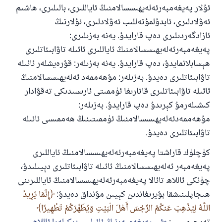
ئۇلار پەيغەمبەرئەلەيھىسسالامنىڭ ئاياللىرى، بالىلىرى، ھاشىم
ئەۋلادلىرى، ئابدۇلمۇتەللىب ئەۋلادلىرى، ئۇلارنىڭ
ئازادگەردىلىرى دەپ قارايدۇ. يەنە بەزىلىرى:
پەيغەمبەرئەلەيھىسسالامنىڭ ئاياللىرى ئائىلە تاۋابىئاتلىرى
ھېسابلانمايدۇ، دەپ قارايدۇ. يەنە بەزىلەر: قۇرەيشلەر ئائىلە
تاۋابىئاتلىرى دەيدۇ. بەزىلەر: مۇھەممەد ئەلەيھىسسالامنىڭ
ئائىلە تاۋابىئاتلىرى قاتارىغا ئۈممىتى ئارىسىدىكى تەقۋادار
كىشىلەرمۇ كېرىدۇ دەپ قارايدۇ. بەزىلەر:
مۇھەممەدئەلەيھىسسالامنىڭ ئۈممىتىنىڭ ھەممىسى ئائىلە
تاۋابىئاتلىرى دەيدۇ.
كۈچلۈك قاراشتا پەيغەمبەرئەلەيھىسسالامنىڭ ئاياللىرى
پەيغەمبەر ئەلەيھىسسالامنىڭ ئائىلە تاۋابىئاتلىرى دېيىلىدۇ،
چۈنكى ئاللاھ تائالا پەيغەمبەرئەلەيھىسسالامنىڭ ئاياللىرىنى
ھىجاپلىنىشقا بۇيرىغاندىن كېيىن مۇنداق دەيدۇ:
إِنَّمَا يُرِيدُ
اللَّـهُ لِيُذْهِبَ عَنكُمُ الرِّجْسَ أَهْلَ الْبَيْتِ وَيُطَهِّرَكُمْ تَطْهِيرًا