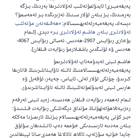
ياخشىلىققا باشلارپ قويغان كىشى قىلغۇچىغا
پەيغەمبىرى! ئابدۇلمۇتەللىب ئەۋلادلىرىغا بەردىڭ، بىزگە
ئوخشاش ساۋاپقا ئېرىشىدۇ
بەرمىدىڭ، بىز بىلەن ئۇلار سىنىڭ نەزىرىڭدە بىر ئەمەسمۇ؟
دېسەك، پەيغەمبەرئەلەيھىسسالام:
مۇسلىم رىۋايەت قىلغان (1893) ھەدىس
ھەقىقەتەن مۇتەللىب
ئەۋلادلىرى بىلەن ھاشىم ئەۋلادلىرى بىر
دېدى. [ئىمام
بۇخارى رىۋايىتى 2907-ھەدىس. نەسائى رىۋايىتى 4067-
ئىئائە
ھەدىس ۋە ئۇنىڭدىن باشقىلارمۇ رىۋايەت قىلغان].
ھاشىم ئىبنى ئەبدۇمەناپ ئەۋلادلىرىمۇ
پەيغەمبەرئەلەيھىسسالامنىڭ ئائىلە تاۋابىئاتلىرىنىڭ قاتارىغا
كىرىدۇ، چۈنكى ئۇلار ئەلى، ئابباس، جەپەر، ئۇقەيل ۋە
ھارىس ئىبنى ئەبدۇلمۇتەللىبنىڭ ئائىلە تاۋابىئاتلىرىدۇر.
ئىمام ئەھمەد رىۋايەت قىلغان ھەدىستە، زەيد ئىبنى ئەرقەم
رەزىيەللاھۇئەنھۇنىڭ مۇنداق دېگەنلىكى رىۋايەت قىلىنىدۇ:
«بىر كۈنى پەيغەمبەرئەلەيھىسسالام بىزنىڭ ئارىمىزدا مەككە
بىلەن مەدىنە ئارىسىدىكى خۇممە دەپ ئاتىلىدىغان سۇلۇق
جايدا خۇتبە سۆزلەپ، ئاللاھ تائالاغا ھەمدى-سانا ئېيتقاندىن