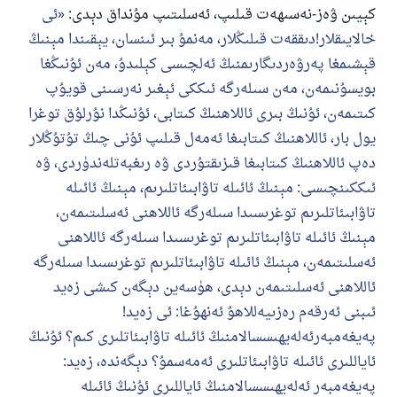
كېيىن ۋەز-نەسىھەت قىلىپ، ئەسلىتىپ مۇنداق دېدى:
ئى
خالايىقلار!دىققەت قىلىڭلار، مەنمۇ بىر ئىنسان، يېقىندا مېنىڭ
قېشىمغا پەرۋەردىگارىمنىڭ ئەلچىسى كېلىدۇ، مەن ئۇنىڭغا
بويسۇنىمەن، مەن سىلەرگە ئىككى ئېغىر نەرسىنى قويۇپ
كىتىمەن، ئۇنىڭ بىرى ئاللاھنىڭ كىتابى، ئۇنىڭدا نۇرلۇق توغرا
يول بار، ئاللاھنىڭ كىتابىغا ئەمەل قىلىپ ئۇنى چىڭ تۇتۇڭلار
دەپ ئاللاھنىڭ كىتابىغا قىزىقتۇردى ۋە رىغبەتلەندۈردى، ۋە
ئىككىنچىسى: مېنىڭ ئائىلە تاۋابىئاتلىرىم، مېنىڭ ئائىلە
تاۋابىئاتلىرىم توغرىسىدا سىلەرگە ئاللاھنى ئەسلىتىمەن،
مېنىڭ ئائىلە تاۋابىئاتلىرىم توغرىسىدا سىلەرگە ئاللاھنى
ئەسلىتىمەن، مېنىڭ ئائىلە تاۋابىئاتلىرىم توغرىسىدا سىلەرگە
ئاللاھنى ئەسلىتىمەن دېدى، ھۈسەين دېگەن كىشى زەيد
ئىبنى ئەرقەم رەزىيەللاھۇ ئەنھۇغا: ئى زەيد!
پەيغەمبەرئەلەيھىسسالامنىڭ ئائىلە تاۋابىئاتلىرى كىم؟ ئۇنىڭ
ئاياللىرى ئائىلە تاۋابىئاتلىرى ئەمەسمۇ؟ دېگەندە، زەيد:
پەيغەمبەر ئەلەيھىسسالامنىڭ ئاياللىرى ئۇنىڭ ئائىلە