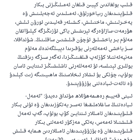
قىلىپ بولغاندىن كېيىن قىلغان ئەمىلىڭىزنى بىكار
پەيغەمبەرئەلەيھىسسالام مۇنداق دېگەن:
قىلىۋېتىدىغان رىياخورلۇق، ئەمىلىدىن ئەجەبلىنىش ۋە
ياخشىلىققا باشلارپ قويغان كىشى قىلغۇچىغا
ئوخشاش ساۋاپقا ئېرىشىدۇ
پەخىرلىنىش، ماختىلىش، كىشىلەر قەلبىدىن ئورۇن ئىلىش،
ھۆرمەت-سازاۋەرگە ئېرىشىش ياكى ئۆزىڭىزگە كېلىۋاتقان
مۇسلىم رىۋايەت قىلغان (1893) ھەدىس
مەلۇم بىر ياخشىلىق ئۈچۈن قىلىشتىن ساقلىنىڭ. شۇنداقلا،
سىز ياخشى ئەمەللەرنى يۇقىرىدا دېيىلگەندەك مەلۇم
ئىئائە
مەنپەئەتنىلا كۆزلەپ قىلغىنىڭىزدا، ئەگەر سىزگە رىزقنىڭ
يوللىرى ئېتىلسە، ئۇ ئەمەللەرنى تاشلىشىڭىز ئىنتايىن ئاسان
بولۇپ، چۈنكى بۇ ئىشلار ئىخلاسنىڭ ماھىيىتىگە زىت كېلىدۇ
ۋە تائەت-ئىبادەتنى بۇزۇۋېتىدۇ.
ئىبنى قەييىم رەھىمەھۇللاھ مۇنداق دەيدۇ: "ئەمەل-
ئىبادەتنىڭ ساغلاملىقىغا تەسىر يەتكۈزىدىغان ۋە ئۇنى بىكار
قىلىۋېتىدىغان ئامىللار ئىنتايىن كۆپ بولۇپ، گەپ ئەمەل
قىلىشتىلا ئەمەس، بەلكى مەزكۇر ئەمەلنى بىكار
قىلىۋېتىدىغان ۋە بۇزۇۋېتىدىغان ئامىللاردىن ھىمايە قىلىش