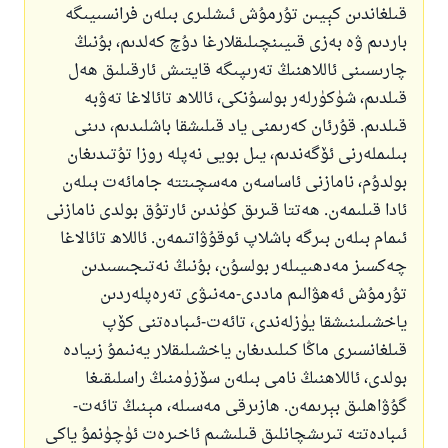
قىلغاندىن كېيىن تۇرمۇش ئىشلىرى بىلەن فرانسىيىگە
باردىم ۋە بەزى قىيىنچىلىقلارغا دۇچ كەلدىم، بۇنىڭ
چارىسىنى ئاللاھنىڭ تەرىپىگە قايتىش ئارقىلىق ھەل
قىلدىم، شۈكۈرلەر بولسۇنكى، ئاللاھ تائالاغا تەۋبە
قىلدىم. قۇرئان كەرىمنى ياد قىلىشقا باشلىدىم، دىنى
بىلىملەرنى ئۆگەندىم، يىل بويى نەپلە روزا تۇتىدىغان
بولدۇم، نامازنى ئاساسەن مەسچىتتە جامائەت بىلەن
ئادا قىلىمەن. ھەتتا قىرىق كۈندىن ئارتۇق بولدى نامازنى
ئىمام بىلەن بىرگە باشلاپ ئوقۇۋاتىمەن. ئاللاھ تائالاغا
چەكسىز مەدھىيىلەر بولسۇن، بۇنىڭ نەتىجىسىدىن
تۇرمۇش ئەھۋالىم ماددى-مەنىۋى تەرەپلەردىن
ياخشىلىنىشقا يۈزلەندى، تائەت-ئىبادەتنى كۆپ
قىلغانسىرى ماڭا كىلىدىغان ياخشىلىقلار يەنىمۇ زىيادە
بولدى، ئاللاھنىڭ نامى بىلەن سۆزۈمنىڭ راسلىقىغا
گۇۋاھلىق بېرىمەن. ھازىرقى مەسىلە، مېنىڭ تائەت-
ئىبادەتتە تىرىشچانلىق قىلىشىم ئاخىرەت ئۈچۈنمۇ ياكى