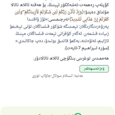
كۆپلەپ رەھمەت-تەشەككۈر ئېيتىڭ. بۇ ھەقتە ئاللاھ تائالا
مۇنداق دەيدۇ:
وَإِذْ تَأَذَّنَ رَبُّكُمْ لَئِن شَكَرْتُمْ لَأَزِيدَنَّكُمْ ۖ وَلَئِن
كَفَرْتُمْ إِنَّ عَذَابِي لَشَدِيدٌ
تەرجىمىسى:
ئۆز ۋاقتىدا
پەرۋەردىگارىڭلار: نېمىتىگە شۈكۈر قىلساڭلار، ئۇنى تېخىمۇ
زىيادە قىلىمەن. ئەگەر كۇفرانى نېمەت قىلساڭلار، مېنىڭ
ئازابىم، ئەلۋەتتە، بەكمۇ قاتتىق بولىدۇ، دەپ جاكالىدى.
[سۈرە ئىبراھىيم 7-ئايەت].
ھەممىدىن توغرىنى بىلگۈچى ئاللاھ تائالادۇر.
ۋەز-نەسىھەتلەر
مەنبە
:
ئىسلام سوئال-جاۋاپ تورى