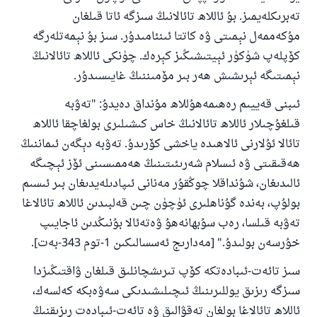
تەبرىكلەيمىز. بۇ ئاللاھ تائالانىڭ سىزگە ئاتا قىلغان
مۇكەممەل نېمىتى ۋە كاتتا ئىنئامىدۇر. سىز بۇ نېمەتلەرگە
كۆپلەپ شۈكۈر ئېيتىشىڭىز كېرەك. چۈنكى ئاللاھ تائالانىڭ
نېمىتىگە ئېرىشىش ھەر بىر مۆمىننىڭ غايىسىدۇر.
ئىبنى قەييىم رەھىمەھۇللاھ مۇنداق دەيدۇ: "تەۋبە
قىلغۇچىلار ئاللاھ تائالانىڭ خاس كىشىلىرى بولغاچقا ئاللاھ
تائالا ئۇلارنى ئالاھىدە ياخشى كۆرىدۇ. تەۋبە دېگەن ئىماننىڭ
ھەقىقىتى ۋە ئىسلام شەرىئىتىنىڭ ھەممىسىنى ئۆز ئېچىگە
ئالىدىغان، شۇنداقلا چوڭقۇر مەنانى ئىپادىلەيدىغان بىر ئىسىم
بولۇپ، بەندە گۇناھلىرى ئۈچۈن چىن قەلبىدىن ئاللاھ تائالاغا
تەۋبە قىلسا، رەب سۇبھانەھۇ ۋەتەئالا بۇنىڭدىن ئاجايىپ
خۇرسەن بولىدۇ." [مەدارىج ئەسسالىكىن 1-توم 343-بەت].
سىز تائەت-ئىبادەتكە كۆپ تىرىشچانلىق قىلغان ۋاقتىڭىزدا
سىزگە رىزىق يوللىرىنىڭ ئىچىلىشىدىكى سەۋەبكە كەلسەك،
ئاللاھ تائالاغا بولغان تەقۋالىق ۋە تائەت-ئىبادەت رىزىقنىڭ