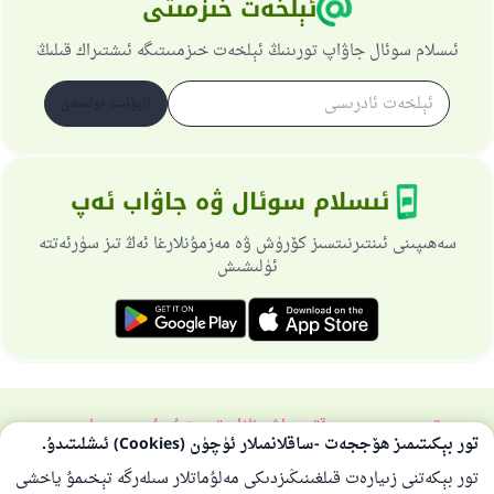
ئېلخەت خىزمىتى
ئىسلام سوئال جاۋاپ تورىنىڭ ئېلخەت خىزمىىتىگە ئىشتىراك قىلىڭ
ئابۇنىت بولىمەن
ئىسلام سوئال ۋە جاۋاب ئەپ
سەھىپىنى ئىنتىرنىتسىز كۆرۈش ۋە مەزمۇنلارغا ئەڭ تىز سۈرئەتتە
ئۈلىشىش
تورسەھىپىسى ھەققىدە
باش نازارەتچى
خۇسۇسىي سىياسەت
تور بېكىتىمىز ھۆججەت -ساقلانمىلار ئۈچۈن (Cookies) ئىشلىتىدۇ.
بارلىق ھوقۇق ئىسلام سوئال-جاۋاپ تورىغا مەنسۇپتۇر 1997-2025 ©
تور بېكەتنى زىيارەت قىلغىنىڭىزدىكى مەلۇماتلار سىلەرگە تېخىمۇ ياخشى