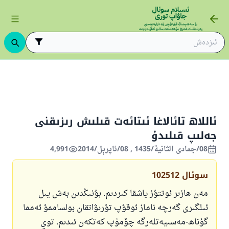
ەسىھەتلەر
ۋەز-نەسىھەتلەر
ئاللاھ تائالاغا ئىتائەت قىلىش رىزىقنى جەلىپ قىل
ئاللاھ تائالاغا ئىتائەت قىلىش رىزىقنى
جەلىپ قىلىدۇ
08/جمادى الثانية/1435 , 08/ئاپرېل/2014
4,991
سوئال
102512
مەن ھازىر ئوتتۇز ياشقا كىردىم. بۇنىڭدىن بەش يىل
ئىلگىرى گەرچە ناماز ئوقۇپ تۇرىۋاتقان بولساممۇ ئەمما
گۇناھ-مەسىيەتلەرگە چۆمۈپ كەتكەن ئىدىم. توي