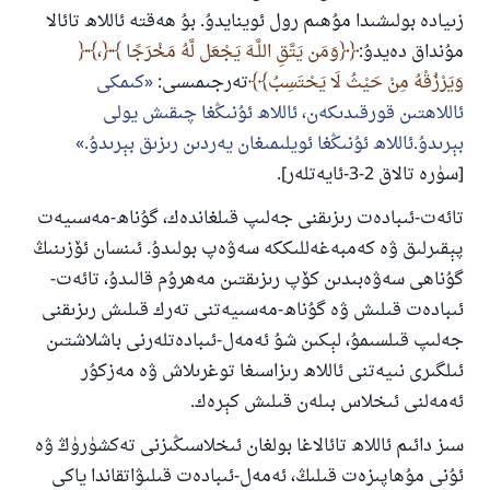
زىيادە بولىشىدا مۇھىم رول ئوينايدۇ. بۇ ھەقتە ئاللاھ تائالا
مۇنداق دەيدۇ:
﴿وَمَن يَتَّقِ اللَّـهَ يَجْعَل لَّهُ مَخْرَجًا
،
وَيَرْزُقْهُ مِنْ حَيْثُ لَا يَحْتَسِبُ﴾
تەرجىمىسى:
كىمكى
ئاللاھتىن قورقىدىكەن، ئاللاھ ئۇنىڭغا چىقىش يولى
بېرىدۇ.ئاللاھ ئۇنىڭغا ئويلىمىغان يەردىن رىزىق بېرىدۇ.
[سۈرە تالاق 2-3-ئايەتلەر].
تائەت-ئىبادەت رىزىقنى جەلىپ قىلغاندەك، گۇناھ-مەسىيەت
پېقىرلىق ۋە كەمبەغەللىككە سەۋەپ بولىدۇ. ئىنسان ئۆزىنىڭ
گۇناھى سەۋەبىدىن كۆپ رىزىقتىن مەھرۇم قالىدۇ، تائەت-
ئىبادەت قىلىش ۋە گۇناھ-مەسىيەتنى تەرك قىلىش رىزىقنى
جەلىپ قىلسىمۇ، لېكىن شۇ ئەمەل-ئىبادەتلەرنى باشلاشتىن
ئىلگىرى نىيەتنى ئاللاھ رىزاسىغا توغرىلاش ۋە مەزكۇر
110845 - نومۇرلۇق سوئالنىڭ جاۋابى
ئەمەلنى ئىخلاس بىلەن قىلىش كېرەك.
ئائىلىنى ساقلاپ قالدى
سىز دائىم ئاللاھ تائالاغا بولغان ئىخلاسىڭىزنى تەكشۈرۈڭ ۋە
ئۇنى مۇھاپىزەت قىلىڭ، ئەمەل-ئىبادەت قىلىۋاتقاندا ياكى
ئۇممەتكە جاۋاپ بېرىشىمىزگە ياردەم قىلىڭ