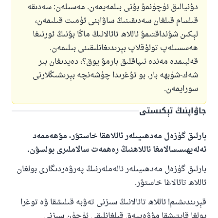
دۇنيالىق ئۈچۈنمۇ بۇنى بىلمەيمەن. مەسىلەن: سەدىقە
قىلسام قىلغان سەدىقىنىڭ ساۋابنى ئۈمىت قىلىمەن،
لېكىن شۇنداقتىمۇ ئاللاھ تائالانىڭ ماڭا بۇنىڭ ئورنىغا
ھەسسىلەپ تولۇقلاپ بېرىدىغانلىقىنى بىلىمەن.
قەلبىمدە مەندە نىپاقلىق بارمۇ يوق؟، دەيدىغان بىر
شەك-شۈبھە بار. بو تۇغرىدا چۈشەنچە بېرىشىڭلارنى
سورايمەن.
جاۋاپنىڭ تېكىستى
بارلىق گۈزەل مەدھىيىلەر ئاللاھقا خاستۇر، مۇھەممەد
ئەلەيھىسسالامغا ئاللاھنىڭ رەھمەت سالاملىرى بولسۇن.
بارلىق گۈزەل مەدھىيىلەر ئالەملەرنىڭ پەرۋەردىگارى بولغان
ئاللاھ تائالاغا خاستۇر.
قېرىندىشىم! ئاللاھ تائالانىڭ سىزنى تەۋبە قىلىشقا ۋە توغرا
يولغا قايتىشقا مۇۋەپپەق قىلغانلىقى ئۈچۈن سىزنى