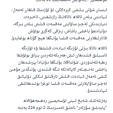
مۇھىمدۇر". [ئەلۋابىل ئەسسەيىب 20-بەت].
ئىنسان شۇنى بىلىشى كېرەككى، ئۇ ئۆزىنىڭ قىلغان ئەمەل-
ئىبادىتى بىلەن ئاللاھ تائالانىڭ رازىلىقىنى، ئاخىرەت
دىيارىدىكى ئەجىر-ساۋابنى مەقسەت قىلىش بىلەن بىرگە،
دۇنيادىمۇ ياخشى ياشاش، رىزقى كەڭرى بولۇش
قاتارلىقلارنى مەقسەت قىلسا بۇنىڭغا ھېچ گۇناھ بولمايدۇ.
ئاللاھ تائالا بىزنى ئۆزىگە ئىبادەت قىلىشقا ۋە ئۆزىگە
ئاسىيلىق قىلىدىغان ئىش-ھەرىكەتلەردىن يىراق بولۇشقا
رىغبەتلەندۈردى. شۇنداقلا، بۇنىڭغا دۇنيادا بېرىلىدىغان
ياخشى نەتىجىلەر كاپالەتكە ئىگە قىلىندى. بۇنىڭدىن مۆمىن
كىشى ئەمەل-ئىبادەت قىلىش ئارقىلىق ئىككى دۇنيالىق
ئەجىر-ساۋاپلارنى مەقسەت قىلسا توغرا بولىدىغانلىقى
ئىپادىلىنىدۇ.
پەزىلەتلىك شەيخ ئىبنى ئۇسەيمىين رەھىمەھۇللاھ
"پايدىلىق سۆزلەر" ناملىق ئەسىرىنىڭ 2-توم 224-بەتتە