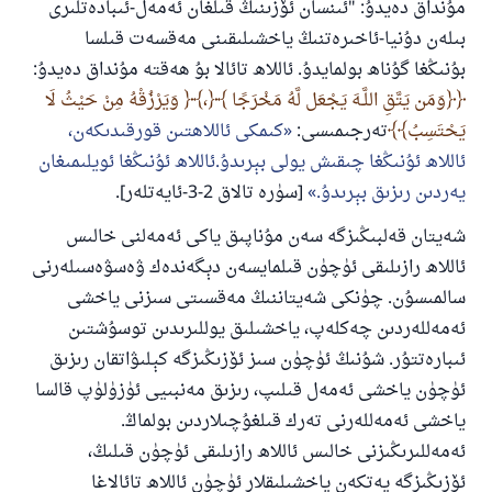
مۇنداق دەيدۇ: "ئىنسان ئۆزىنىڭ قىلغان ئەمەل-ئىبادەتلىرى
بىلەن دۇنيا-ئاخىرەتنىڭ ياخشىلىقىنى مەقسەت قىلسا
بۇنىڭغا گۇناھ بولمايدۇ. ئاللاھ تائالا بۇ ھەقتە مۇنداق دەيدۇ:
﴿وَمَن يَتَّقِ اللَّـهَ يَجْعَل لَّهُ مَخْرَجًا
،
وَيَرْزُقْهُ مِنْ حَيْثُ لَا
يَحْتَسِبُ﴾
تەرجىمىسى:
كىمكى ئاللاھتىن قورقىدىكەن،
ئاللاھ ئۇنىڭغا چىقىش يولى بېرىدۇ.ئاللاھ ئۇنىڭغا ئويلىمىغان
يەردىن رىزىق بېرىدۇ.
[سۈرە تالاق 2-3-ئايەتلەر].
شەيتان قەلبىڭىزگە سەن مۇناپىق ياكى ئەمەلنى خالىس
ئاللاھ رازىلىقى ئۈچۈن قىلمايسەن دېگەندەك ۋەسۋەسىلەرنى
سالمىسۇن. چۈنكى شەيتاننىڭ مەقسىتى سىزنى ياخشى
ئەمەللەردىن چەكلەپ، ياخشىلىق يوللىرىدىن توسۇشتىن
ئىبارەتتۇر. شۇنىڭ ئۈچۈن سىز ئۆزىڭىزگە كېلىۋاتقان رىزىق
ئۈچۈن ياخشى ئەمەل قىلىپ، رىزىق مەنبىيى ئۈزۈلۈپ قالسا
ياخشى ئەمەللەرنى تەرك قىلغۇچىلاردىن بولماڭ.
ئەمەللىرىڭىزنى خالىس ئاللاھ رازىلىقى ئۈچۈن قىلىڭ،
ئۆزىڭىزگە يەتكەن ياخشىلىقلار ئۈچۈن ئاللاھ تائالاغا