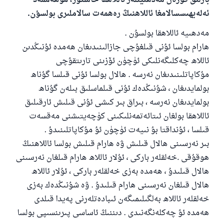
بارلىق گۈزەل مەدھىيىلەر ئاللاھقا خاستۇر، مۇھەممەد
ئەلەيھىسسالامغا ئاللاھنىڭ رەھمەت سالاملىرى بولسۇن.
مەدھىيە ئاللاھقا بولسۇن .
ھارام بولسا ئۇنى قىلغۇچى جازالىنىدىغان ھەمدە ئۇنىڭدىن
ئاللاھ چەكلىگەنلىكى ئۈچۈن ئۆزىنى تارىتقۇچى
مۇكاپاتلىنىدىغان نەرسە . ھالال بولسا ئۇنى قىلسا گۇناھ
بولمايدىغان ، شۇنىڭدەك ئۇنى قىلماسلىق بىلەن گۇناھ
بولمايدىغان نەرسە ، بىراق بىر كىشى ئۇنى قىلىش ئارقىلىق
ئاللاھقا بولغان ئىتائەتمەنلىكىنى كۈچەيتىشنى مەقسەت
قىلسا ، ئۇنداقتا بۇ نىيەت ئۈچۈن ئۇ مۇكاپاتلىنىدۇ .
بىر نەرسىنى ھالال قىلىش ۋە ھارام قىلىش بولسا ئاللاھنىڭ
ھوقۇقى .خەلقلەر باركى ، ئۇلار ئاللاھ ھارام قىلغان نەرسىنى
ھالال قىلىدۇ ، ھەمدە بەزى خەلقلەر باركى ، ئۇلار ئاللاھ
ھالال قىلغان نەرسىنى ھارام قىلىدۇ . ۋە شۇنىڭدەك بەزى
خەلقلەر ئاللاھ بەلگىلىمىگەن ئىبادەتلەرنى پەيدا قىلدى
ھەمدە ئۇ چەكلەنگەنىدى . دىننىڭ ئاساسى پىرىنسىپى بولسا