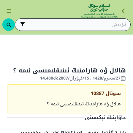
ىڭ ئاساسلىرى
ئىسلام قانۇنشۇناسلىقىنىڭ ئاساسلىرى
ھالال ۋە ھارامنىڭ ئىن
ھالال ۋە ھارامنىڭ ئىنىقلىمىسى نىمە ؟
27/محرم/1428 , 15/فېۋرال/2007
14,480
سوئال
10887
ھالال ۋە ھارامنىڭ ئىنىقلىمىسى نىمە ؟
جاۋاپنىڭ تېكىستى