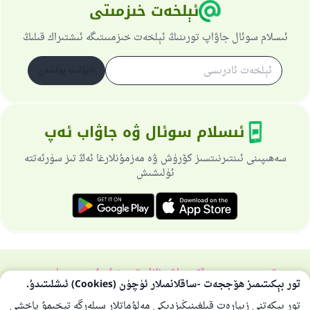
ئېلخەت خىزمىتى
ئىسلام سوئال جاۋاپ تورىنىڭ ئېلخەت خىزمىىتىگە ئىشتىراك قىلىڭ
ئابۇنىت بولىمەن
ئىسلام سوئال ۋە جاۋاب ئەپ
سەھىپىنى ئىنتىرنىتسىز كۆرۈش ۋە مەزمۇنلارغا ئەڭ تىز سۈرئەتتە
ئۈلىشىش
تورسەھىپىسى ھەققىدە
باش نازارەتچى
خۇسۇسىي سىياسەت
تور بېكىتىمىز ھۆججەت -ساقلانمىلار ئۈچۈن (Cookies) ئىشلىتىدۇ.
بارلىق ھوقۇق ئىسلام سوئال-جاۋاپ تورىغا مەنسۇپتۇر 1997-2025 ©
تور بېكەتنى زىيارەت قىلغىنىڭىزدىكى مەلۇماتلار سىلەرگە تېخىمۇ ياخشى