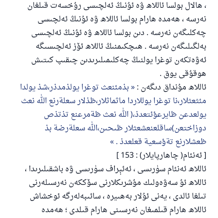
، ھالال بولسا ئاللاھ ۋە ئۇنىڭ ئەلچىسى رۇخسەت قىلغان
نەرسە ، ھەمدە ھارام بولسا ئاللاھ ۋە ئۇنىڭ ئەلچىسى
چەكلىگەن نەرسە . دىن بولسا ئاللاھ ۋە ئۇنىڭ ئەلچىسى
بەلگىلىگەن نەرسە . ھىچكىمنىڭ ئاللاھ ئۆز ئەلچىسىگە
ئەۋەتكەن توغرا يولنىڭ چەكلىمىلىرىدىن چىقىپ كىتىش
110845 - نومۇرلۇق سوئالنىڭ جاۋابى
ھوقۇقى يوق .
ئائىلىنى ساقلاپ قالدى
ئاللاھ مۇنداق دىگەن :
بذمئنعث توغرا يولذمدذر،شذ يولدا
مئثعثلار،نا توغرا يوللاردا ماثماثلار،ظذلار سعلةرنع الله نعث
ئۇممەتكە جاۋاپ بېرىشىمىزگە ياردەم قىلىڭ
يولعدعن ظايرعؤئتعدذ،( الله نعث ظةمرعنع تذتذص
پەيغەمبەرئەلەيھىسسالام مۇنداق دېگەن:
دوزاختعن)ساقلعنعشعثلار ظىحىن،الله سعلةرضة بذ
ياخشىلىققا باشلارپ قويغان كىشى قىلغۇچىغا
ظعشلارنع تةؤسعية قعلعدذ .
ئوخشاش ساۋاپقا ئېرىشىدۇ
[ ئەنئام( چاھارپايلار) : 153 ]
مۇسلىم رىۋايەت قىلغان (1893) ھەدىس
ئاللاھ ئەنئام سۈرىسى ، ئەئېراف سۈرىسى ۋە باشقىلىرىدا ،
ئاللاھ ئۇ سەۋەولىك مۇشرىكلارنى سۆككەن نەرسىلەرنى
تىلغا ئالدى ، يەنى ئۇلار بەھىيرە ، سائىبەلەرگە ئوخشاش
ئىئائە
ئاللاھ ھارام قىلمىغان نەرسىنى ھارام قىلدى ؛ ھەمدە