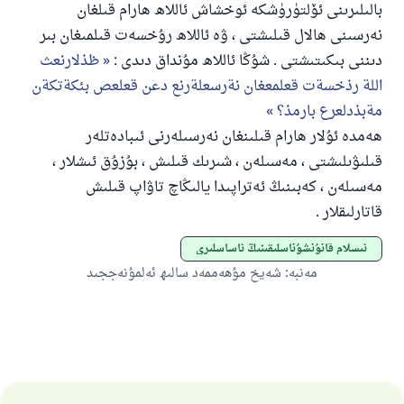
بالىلىرىنى ئۆلتۈرۈشكە ئوخشاش ئاللاھ ھارام قىلغان
نەرسىنى ھالال قىلىشتى ، ۋە ئاللاھ رۇخسەت قىلمىغان بىر
دىننى بىكىتىشتى . شۇڭا ئاللاھ مۇنداق دىدى :
ظذلارنعث
اللة رذخسةت قعلمعغان نةرسعلةرنع دعن قعلعص بئكةتكةن
مةبذدلعرع بارمذ؟
ھەمدە ئۇلار ھارام قىلىنغان نەرسىلەرنى ئىبادەتلەر
قىلىۋىلىشتى ، مەسىلەن ، شىرىك قىلىش ، بۇزۇق ئىشلار ،
مەسىلەن ، كەبىنىڭ ئەتراپىدا يالىڭاچ تاۋاپ قىلىش
قاتارلىقلار .
ئىسلام قانۇنشۇناسلىقىنىڭ ئاساسلىرى
مەنبە
:
شەيخ مۇھەممەد سالىھ ئەلمۇنەججىد