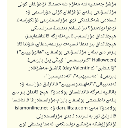
مۇشۇ جەمئىيەتتە مەلۇم شەخسنىڭ تۇغۇلغان كۈنى
مۇناسىۋىتى بىلەن تۇغۇلغان كۈنى مۇراسىمى ۋە
ئىسلامى شەكىلدىكى توي مۇراسىملىرىنى ئۆتكۈزسەك
توغرا بولامدۇ؟ بىز ئىسلام دىنىنىڭ سىرتىدىكى
ھېچقانداق مۇراسىم-پائالىيەتلەرگە قاتناشمايمىز،
ھېچقانداق بىر دىنغا نىسبەت بېرىلمەيدىغان، شۇنداقلا
بىرەر دىن بىلەن مۇناسىۋىتى بولمىغان، "ھالوۋىييىن" (
(Halloween "كىرىيسمىس" (يېڭى يىل بايرىمى)،
"ۋالنىتاين" (day Valentine) (ئاشىق-مەشۇقلار
بايرىمى)، "مەسىيھىيە"، "ئەددىيسىيرا"،
ئەددىيپالى"،"ئەلھىندوسىييىن" قاتارلىق مۇراسىم ۋە
پائالىيەتلەرگە قاتناشساق بولامدۇ؟. ھېچ قانداق بىر دىن
بىلەن باغلىنىشى بولمىغان بايرام-مۇراسىملارغا قاتناشسا
بولامدۇ؟ مەن: daruliftaa.com ۋە islamonline.net
قاتارلىق تور بەتلىرىدە ئاددى مۇراسىملارنى
ئۆتكۈزۈشكە مۇمكىن بولىدىكەن، ئەمما يىقىنقى ئون