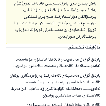
بەش يىلدىن بىرى پەرزەنتلىرىمنى قانائەتلەندۈرۈشۈم
بەك قىيىن بولىۋاتىدۇ، بىزنىڭ ئەتراپىمىزدا ئىلىپ
بېرىلىۋاتقان مۇراسىملارنىڭ ھېچ بىرى ئىسلامى
مۇراسىم ئەمەس، بۇنداق مۇراسىملار بىزنىڭ دىنىمىزدا
قوبۇل قىلىنمايدۇ، بۇ مەسىلىلەرنى ئوچۇقلاشتۇرۇپ
بېرىشىڭلارنى سورايمەن.
جاۋاپنىڭ تېكىستى
بارلىق گۈزەل مەدھىيىلەر ئاللاھقا خاستۇر، مۇھەممەد
ئەلەيھىسسالامغا ئاللاھنىڭ رەھمەت سالاملىرى بولسۇن.
بارلىق گۈزەل مەدھىيلەر ئالەملەرنىڭ پەرۋەردىگارى بولغان
ئاللاھ تائالاغا خاستۇر، پەيغەمبىرىمىز مۇھەممەد
ئەلەيھىسسالامغا،ئائىلە-تاۋابىئاتلىرى ۋە ساھابى كىراملارغا
ئاللاھنىڭ رەھمەت سالاملىرى بولسۇن.
ئاللاھ تائالا يولغا قويغان ئىسلام پىرىنسىپىدا توي