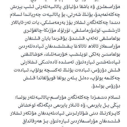
مۇراسىملىرى ۋە باشقا دۇنياۋى پائالىيەتلەرنى ئىلىپ بېرىش
چەكلەنمەيدۇ، بۇنىڭ شەرتى، بۇ پائالىيەت جەريانىدا ئىسلام
دىنىدا چەكلەنگەن ئىشلار يۈز بەرمەسلىكى، يات ئەر-ئاياللار
ئارىلىشىپ ئولتۇرماسلىقى، تۈرلۈك مۇزىكا-چالغۇلىرى
بولماسلىقى تەلەپ قىلىنىدۇ. يۇقىرىدا بايان قىلىنغان
مۇراسىملار ئاللاھ تائالاغا يىقىنلىشىدىغان ئىبادەتلەردىن
بولماستىن بەلكى توپلىشىپ خۇرسەنلىك، خوشاللىقنى
ئىپادىلەشتىن ئىبارەتتۇر. ئەسلىدە ئادەتتىكى ئىشلارنى
قىلىش دۇرۇس، ئىبادەت بۇنىڭ ئەكسىچە بولۇپ، ئىبادەت
چەكلىمە بولۇپ، دەلىل بىلەن يولغا قويۇلغاندا قىلىش
دۇرۇس بولىدۇ.
ئىسلام دىنىمىزدا چەكلەنگەن مۇراسىم-پائالىيەتلەر بولسا؛
يېڭى يىل بايرىمى، ۋە ئانىلار بايرىمى دېگەنگە ئوخشاش
110845 - نومۇرلۇق سوئالنىڭ جاۋابى
كاپىرلارنىڭ دىنى شۇئارلىرىنى ئىپادىلەيدىغان مۇنكەر ئىشلار
قىلىنىدىغان مۇراسىملاردىن ئىبارەتتۇر. بىز ھەرقانداق
ئائىلىنى ساقلاپ قالدى