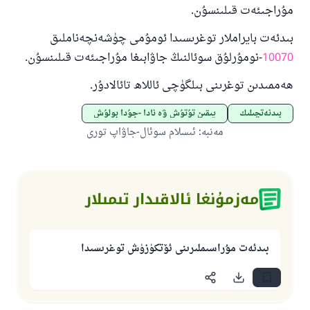
مۇراجىئەت قىلىنسۇن.
بىدئەت بايراملار توغرىسىدا ئومۇمى چۈشەنچەناملىق
10070
-نومۇرلۇق سوئالنىڭ جاۋابىغا مۇراجىئەت قىلىنسۇن.
ھەممىدىن توغرىنى بىلگۈچى ئاللاھ تائالادۇر.
بىدئەتچىلىك
يىقىن تۇتۇش ۋە ئادا -جۇدا بولۇش
مەنبە
:
ئىسلام سوئال-جاۋاپ تورى
مەزمۇنغا ئالاقىدار تىمىلار
بىدئەت مۇراسىملىرىنى ئۆتكۈزۈش توغرىسىدا