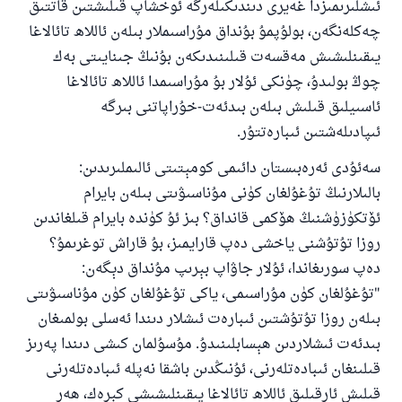
ئىشلىرىمىزدا غەيرى دىندىكىلەرگە ئوخشاپ قىلىشتىن قاتتىق
ئۇممەتكە جاۋاپ بېرىشىمىزگە ياردەم قىلىڭ
چەكلەنگەن، بولۇپمۇ بۇنداق مۇراسىملار بىلەن ئاللاھ تائالاغا
يىقىنلىشىش مەقسەت قىلىنىدىكەن بۇنىڭ جىنايىتى بەك
پەيغەمبەرئەلەيھىسسالام مۇنداق دېگەن:
ياخشىلىققا باشلارپ قويغان كىشى قىلغۇچىغا
چوڭ بولىدۇ، چۈنكى ئۇلار بۇ مۇراسىمدا ئاللاھ تائالاغا
ئوخشاش ساۋاپقا ئېرىشىدۇ
ئاسىيلىق قىلىش بىلەن بىدئەت-خۇراپاتنى بىرگە
ئىپادىلەشتىن ئىبارەتتۇر.
مۇسلىم رىۋايەت قىلغان (1893) ھەدىس
سەئۇدى ئەرەبىستان دائىمى كومېتىتى ئالىملىرىدىن:
بالىلارنىڭ تۇغۇلغان كۈنى مۇناسىۋىتى بىلەن بايرام
ئىئائە
ئۆتكۈزۈشنىڭ ھۆكمى قانداق؟ بىز ئۇ كۈندە بايرام قىلغاندىن
روزا تۇتۇشنى ياخشى دەپ قارايمىز، بۇ قاراش توغرىمۇ؟
دەپ سورىغاندا، ئۇلار جاۋاپ بېرىپ مۇنداق دېگەن:
"تۇغۇلغان كۈن مۇراسىمى، ياكى تۇغۇلغان كۈن مۇناسىۋىتى
بىلەن روزا تۇتۇشتىن ئىبارەت ئىشلار دىندا ئەسلى بولمىغان
بىدئەت ئىشلاردىن ھېسابلىنىدۇ. مۇسۇلمان كىشى دىندا پەرىز
قىلىنغان ئىبادەتلەرنى، ئۇنىڭدىن باشقا نەپلە ئىبادەتلەرنى
قىلىش ئارقىلىق ئاللاھ تائالاغا يىقىنلىشىشى كېرەك، ھەر