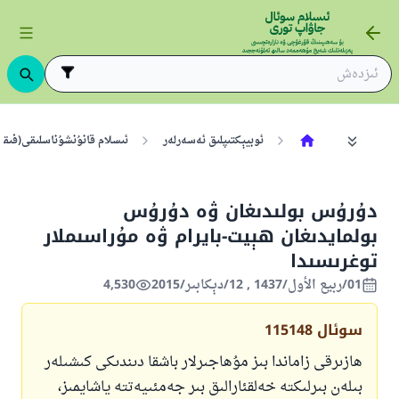
ئوبيېكتىپلىق ئەسەرلەر
ئىسلام قانۇنشۇناسلىقى(فىقھ
دۇرۇس بولىدىغان ۋە دۇرۇس
بولمايدىغان ھېيت-بايرام ۋە مۇراسىملار
توغرىسىدا
01/ربيع الأول/1437 , 12/دېكابىر/2015
4,530
سوئال
115148
ھازىرقى زاماندا بىز مۇھاجىرلار باشقا دىندىكى كىشىلەر
بىلەن بىرلىكتە خەلقئارالىق بىر جەمئىيەتتە ياشايمىز،