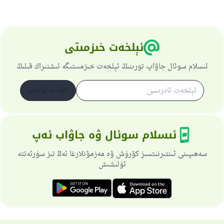
ئېلخەت خىزمىتى
ئىسلام سوئال جاۋاپ تورىنىڭ ئېلخەت خىزمىىتىگە ئىشتىراك قىلىڭ
ئابۇنىت بولىمەن
ئىسلام سوئال ۋە جاۋاب ئەپ
سەھىپىنى ئىنتىرنىتسىز كۆرۈش ۋە مەزمۇنلارغا ئەڭ تىز سۈرئەتتە
ئۈلىشىش