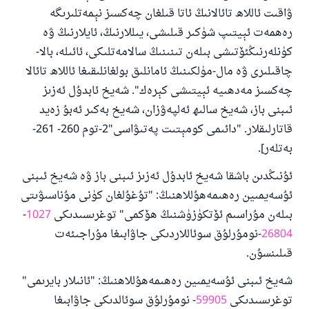
ۋاقىت ئاللاھ تائالانىڭ ئاتا قىلغان چەكسىز نېمەتلىرىگە
رەھمەت ئېيتىپ شۈكىر قىلىشى، يىللارنىڭ، ئايلارنىڭ ۋە
كۈنلەرنىڭئۆتىشى بىلەن تىنىنىڭ سالامەتلىكى، ئائىلە، بالا-
چاقىلىرى ۋە مال-مۈلكىنىڭ ئامانلىق بولغانلىقىغا ئاللاھ تائالا
چەكسىز مەدھىيە ئېيتىشى كېرەك". شەيخ ئابدۇل ئەزىز
ئىبنى باز، شەيخ سالىھ ئەلپەۋزان، شەيخ بەكىر ئەبۇ زەيد
قاتارلىقلار. "دائىمى كومېتىت پەتىۋاسى"2-توم 260- 261-
بەتلەر].
ئۇنىڭدىن باشقا شەيخ ئابدۇل ئەزىز ئىبنى باز ۋە شەيخ ئىبنى
ئۇسەيمىين رەھىمەھۇللاھنىڭ: "تۇغۇلغان كۈنى مۇناسىۋىتى
بىلەن مۇراسىم ئۆتكۈزۈشنىڭ ھۆكمى" توغرىسىدىكى
1027
-
26804
-نومۇرلۇق سوئاللاردىكى جاۋابىغا مۇراجىئەت
قىلىنسۇن.
شەيخ ئىبنى ئۇسەيمىين رەھىمەھۇللاھنىڭ: "ئانىلار بايرىمى"
توغرىسىدىكى
59905
- نومۇرلۇق سوئالدىكى جاۋابىغا