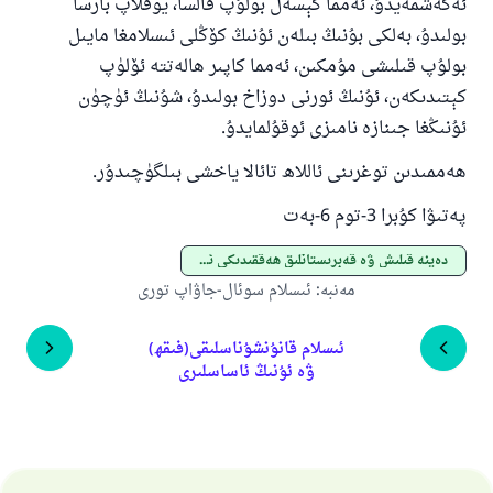
ئەگەشمەيدۇ، ئەمما كېسەل بولۇپ قالسا، يوقلاپ بارسا
پەيغەمبەرئەلەيھىسسالام مۇنداق دېگەن:
بولىدۇ، بەلكى بۇنىڭ بىلەن ئۇنىڭ كۆڭلى ئىسلامغا مايىل
ياخشىلىققا باشلارپ قويغان كىشى قىلغۇچىغا
بولۇپ قىلىشى مۇمكىن، ئەمما كاپىر ھالەتتە ئۆلۈپ
ئوخشاش ساۋاپقا ئېرىشىدۇ
كېتىدىكەن، ئۇنىڭ ئورنى دوزاخ بولىدۇ، شۇنىڭ ئۈچۈن
مۇسلىم رىۋايەت قىلغان (1893) ھەدىس
ئۇنىڭغا جىنازە نامىزى ئوقۇلمايدۇ.
ھەممىدىن توغرىنى ئاللاھ تائالا ياخشى بىلگۈچىدۇر.
ئىئائە
پەتىۋا كۇبرا 3-توم 6-بەت
دەپنە قىلىش ۋە قەبرىستانلىق ھەققىدىكى ئەھكاملار
مەنبە
:
ئىسلام سوئال-جاۋاپ تورى
ئىسلام قانۇنشۇناسلىقى(فىقھ)
ۋە ئۇنىڭ ئاساسلىرى