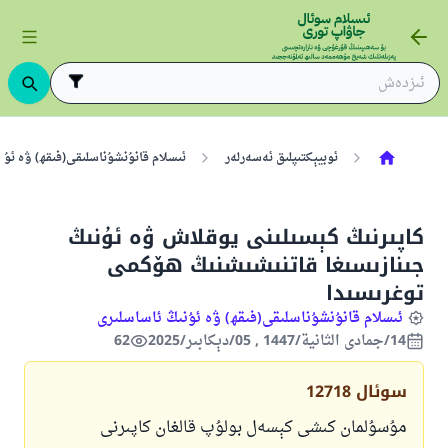
ئوبيېكتىپلىق ئەسەرلەر
ئىسلام قانۇنشۇناسلىقى(فىقھ) ۋە ئۇن
كاپىرنىڭ كېسىلىنى يوقلاش ۋە ئۇنىڭ
جىنازىسىغا قاتنىشىشنىڭ ھۆكمى
توغرىسىدا
ئىسلام قانۇنشۇناسلىقى(فىقھ) ۋە ئۇنىڭ ئاساسلىرى
14/جمادى الثانية/1447 , 05/دېكابىر/2025
62
سوئال
12718
مۇسۇلمان كىشى كېسەل بولۇپ قالغان كاپىرنى