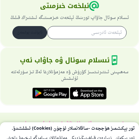
ئېلخەت خىزمىتى
ئىسلام سوئال جاۋاپ تورىنىڭ ئېلخەت خىزمىىتىگە ئىشتىراك قىلىڭ
ئابۇنىت بولىمەن
ئىسلام سوئال ۋە جاۋاب ئەپ
سەھىپىنى ئىنتىرنىتسىز كۆرۈش ۋە مەزمۇنلارغا ئەڭ تىز سۈرئەتتە
ئۈلىشىش
تورسەھىپىسى ھەققىدە
باش نازارەتچى
خۇسۇسىي سىياسەت
تور بېكىتىمىز ھۆججەت -ساقلانمىلار ئۈچۈن (Cookies) ئىشلىتىدۇ.
بارلىق ھوقۇق ئىسلام سوئال-جاۋاپ تورىغا مەنسۇپتۇر 1997-2025 ©
تور بېكەتنى زىيارەت قىلغىنىڭىزدىكى مەلۇماتلار سىلەرگە تېخىمۇ ياخشى