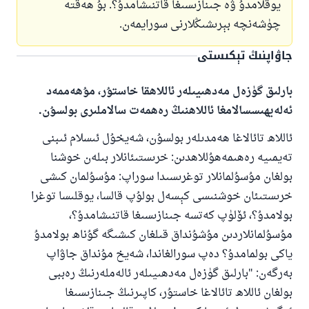
يوقلامدۇ ۋە جىنازىسىغا قاتنىشامدۇ؟. بۇ ھەقتە
چۈشەنچە بېرىشىڭلارنى سورايمەن.
جاۋاپنىڭ تېكىستى
بارلىق گۈزەل مەدھىيىلەر ئاللاھقا خاستۇر، مۇھەممەد
ئەلەيھىسسالامغا ئاللاھنىڭ رەھمەت سالاملىرى بولسۇن.
ئاللاھ تائالاغا ھەمدىلەر بولسۇن، شەيخۇل ئىسلام ئىبنى
تەيمىيە رەھىمەھۇللاھدىن: خرىستىئانلار بىلەن خوشنا
بولغان مۇسۇلمانلار توغرىسىدا سوراپ: مۇسۇلمان كىشى
خرىستىئان خوشنىسى كېسەل بولۇپ قالسا، يوقلىسا توغرا
بولامدۇ؟، ئۆلۈپ كەتسە جىنازىسىغا قاتنىشامدۇ؟،
مۇسۇلمانلاردىن مۇشۇنداق قىلغان كىشىگە گۇناھ بولامدۇ
110845 - نومۇرلۇق سوئالنىڭ جاۋابى
ياكى بولمامدۇ؟ دەپ سورالغاندا، شەيخ مۇنداق جاۋاپ
ئائىلىنى ساقلاپ قالدى
بەرگەن: "بارلىق گۈزەل مەدھىيىلەر ئالەملەرنىڭ رەببى
بولغان ئاللاھ تائالاغا خاستۇر، كاپىرنىڭ جىنازىسىغا
ئۇممەتكە جاۋاپ بېرىشىمىزگە ياردەم قىلىڭ