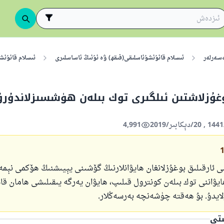
ەسەرلەر
ئىسلام قانۇنشۇناسلىقى(فىقھ) ۋە ئۇنىڭ ئاساسلىرى
ئىسلام قانۇنش
وغۇزلاشتىن ئىلگىرى توك بىلەن ھۈشسىزلاندۇر
4,991
 ئارقىلىق بوغۇزلانغان ھايۋانلارنىڭ گۆشىنى يېيىشنىڭ ھۆكمى نېمە
ايۋاننى توك بىلەن كونترول قىلىپ، ھايۋان يەرگە يىقىلىشى ھامان ق
ايدۇ. بۇ ھەقتە چۈشەنچە بەرسەڭلار.
ستى