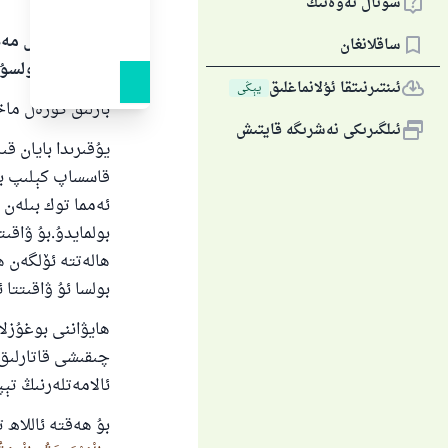
سوئال ئەۋەتىڭ
بارلىق گۈزەل مەد
ساقلانغان
سالاملىرى بولسۇ
ئىنتىرنىتقا ئۇلانماغلىق
يېڭى
بارلىق گۈزەل ماخت
ئىلگىرىكى نەشرىگە قايتىش
يۇقىرىدا بايان ق
قاسساپ كېلىپ بوغ
ئەمما توك بىلەن 
بولمايدۇ.بۇ ۋاقىت
ھالەتتە ئۆلگەن 
بولسا ئۇ ۋاقىتتا 
ھايۋاننى بوغۇزل
چىقىشى قاتارلىق 
ئالامەتلەرنىڭ تېپ
ياخ
بۇ ھەقتە ئاللاھ ت