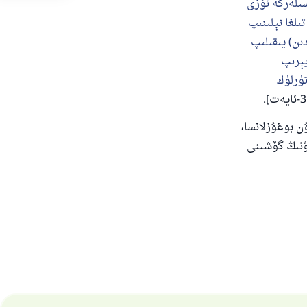
ىلەرگە ئۆزى
ىلغا ئېلىنىپ
ىن) يىقىلىپ
يېرىپ
ۈرلۈك
ن بوغۇزلانسا،
ئۇنىڭ گۆشىنى