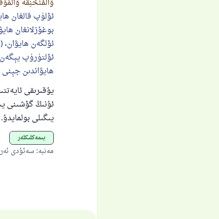
وَالْمُنْخَنِقَةُ وَالْمَوْقُ
ئۆلۈپ قالغان ھاي
بوغۇزلانغان ھايۋ
ئۆلگەن ھايۋان، (
ئۆلتۈرۈپ يېگەن 
ھايۋاندىن جېنى چ
يۇقىرىقى ئايەتتى
ئۇنىڭ گۆشىنى يىگ
يىگىلى بولمايدۇ.
يىمەكلىكلەر
مەنبە
:
سەئۇدى ئەرەبى