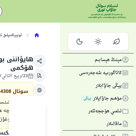
ئوبيېكتىپلىق ئ
ھايۋاننى ب
مېنىڭ ھېسابىم
ھۆكمى
كاتاگورىيە شەجەرەسى
23/ربيع الثاني/1441 , 20/دېكابىر/2019
يېڭى جاۋابلار
سوئال
14308
مۇھىم جاۋاپلار
يېڭى
توك ئۈسكىنىسى
بىلىشىمىزچە ھ
ئىلمىي ھۆججەتلەر
دەرھال بوغۇزل
ماقالىلار
جاۋاپنىڭ تېكى