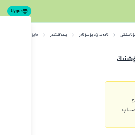
Uygur
ۇناسلىقى
ئادەت ۋە يۇسۇنلار
يىمەكلىكلەر
ھايۋاننى بوغۇزلاشتىن ئ
ۇشنىڭ
؟
اسساپ