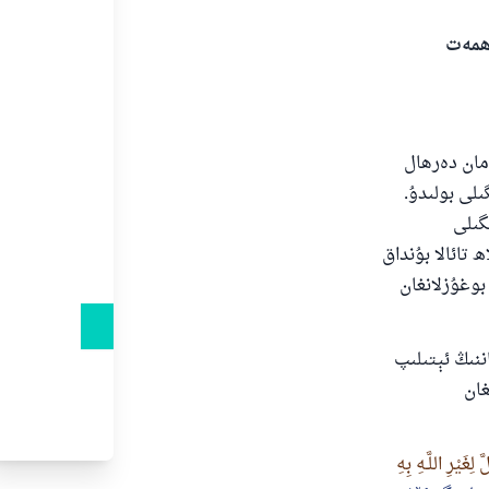
ەھمەت
مان دەرھال
لى بولىدۇ.
گىلى
 تائالا بۇنداق
ى
بوغۇزلانغان
نىڭ ئېتىلىپ
غان
دۇ
ِغَيْرِ اللَّـهِ بِهِ