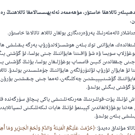
ھىيىلەر ئاللاھقا خاستۇر، مۇھەممەد ئەلەيھىسسالامغا ئاللاھنىڭ ر
ن.
اشلار ئالەملەرنىڭ پەرۋەردىگارى بولغان ئاللاھ تائالاغا خاستۇر.
ىلىنغاندەك، ھايۋاننى توك بىلەن ھوشسىزلاندۇرۇپ يەرگە يىقىلىشى ھا
ۇزلاپ سويسا ۋە شۇ ۋاقىتتا ھايۋاننىڭ جىنى بولسا، ئۇ گۆشنى يىگى
جىنى چىققاندىن كىيىن قاسساپ بوغۇزلىغان بولسا، بۇنىڭ گۆشىنى يى
تا ئۇ ھايۋان ئۇرۇپ ئۆلتۈرۈلگەن ھايۋاننىڭ جۈملىسىدىن بولىدۇ. ئاللاھ
110845 - نومۇرلۇق سوئالنىڭ جاۋابى ئائىلىن
ھايۋاننىڭ گۆشىنىيېيىشتىن چەكلىگەن، ئەمما جىنى چىقىشتىن بۇرۇن 
ساقلاپ قالدى
ئۇ گۆشنى يىگىلى بولىدۇ.
ئۇممەتكە جاۋاپ بېرىشىمىزگە ياردەم قىلىڭ
اش ئۇنىڭ پۇت-قوللىرىنىڭ ھەرىكەتلىنىشى ياكى پىچاق سۈرگەندە قان
ھەتتا بوغۇزلانغاندىن كېيىنمۇ ئۇنىڭ ھايات ئىكەنلىكىنى ئىسپاتلايدى
پەيغەمبەرئەلەيھىسسالام مۇنداق دېگەن:
ىلىشى بىلەن بولىدۇ.
شىلىققا باشلارپ قويغان كىشى قىلغۇچىغا ئوخشاش ساۋاپقا ئېرىشى
ائالا مۇنداق دەيدۇ:
حُرِّمَتْ عَلَيْكُمُ الْمَيْتَةُ وَالدَّمُ وَلَحْمُ الْخِنزِيرِ وَمَا أُهِلَّ ل
مۇسلىم رىۋايەت قىلغان (1893) ھەدىس