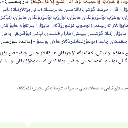
وذَةُ وَالْمُتَرَدِّيَةُ وَالنَّطِيحَةُ وَمَا أَكَلَ السَّبُعُ إِلَّا مَا ذَكَّيْتُمْ
تەرجىمىسى:
س
ۋان، قان، چوشقا گۆشى، ئاللاھتىن غەيرىينىڭ (يەنى بۇتلارنىڭ) نامى ت
ئىئائە
ان، بوغۇپ ئۆلتۈرۈلگەن ھايۋان، ئۇرۇپ ئۆلتۈرۈلگەن ھايۋان، (ئېگىزد
ھايۋانلار تەرىپىدىن) ئۈسۈپ ئۆلتۈرۈلگەن ھايۋان، يىرتقۇچ ھايۋانلار 
ھايۋان (نىڭ گۆشىنى يېيىش) ھارام قىلىندى. لېكىن (يۇقىرىقى بەش ت
ىقمىغان چاغدا) بوغۇزلىغانلىرىڭلار ھالال بولىدۇ.
[مائىدە سۈرىسى 3-ئايەت].
ن مەلۇم بولدىكى، خەتەرگە ئۇچرىغان ھايۋانلار جىنى چىقىشتىن بۇرۇ
ىلى بولىدۇ. ئەمما جىنى چىقىپ بولغاندىن كىيىنبوغۇزلىغان بولسا، 
ستان ئىلمى تەتقىقات دىنى پەتىۋا تەشۋىقات كومىتېتى(22\455)