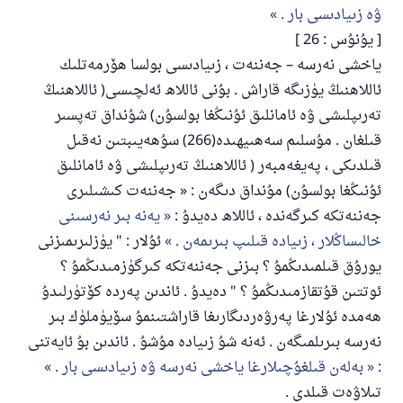
ۋە زىيادىسى بار .
[ يۇنۇس : 26 ]
ياخشى نەرسە – جەننەت ، زىيادىسى بولسا ھۆرمەتلىك
ئاللاھنىڭ يۈزىگە قاراش . بۇنى ئاللاھ ئەلچىسى( ئاللاھنىڭ
تەرىپلىشى ۋە ئامانلىق ئۇنىڭغا بولسۇن) شۇنداق تەپسىر
قىلغان . مۇسلىم سەھىيھىدە(266) سۇھەيىبتىن نەقىل
قىلدىكى ، پەيغەمبەر ( ئاللاھنىڭ تەرىپلىشى ۋە ئامانلىق
ئۇنىڭغا بولسۇن) مۇنداق دىگەن : « جەننەت كىشىلىرى
جەننەتكە كىرگەندە ، ئاللاھ دەيدۇ :
يەنە بىر نەرسىنى
خالىساڭلار ، زىيادە قىلىپ بىرىمەن .
ئۇلار : " يۈزلىرىمىزنى
يورۇق قىلمىدىڭمۇ ؟ بىزنى جەننەتكە كىرگۈزمىدىڭمۇ ؟
ئوتتىن قۇتقازمىدىڭمۇ ؟ " دەيدۇ . ئاندىن پەردە كۆتۈرلىدۇ
ھەمدە ئۇلارغا پەرۋەردىگارىغا قاراشتىنمۇ سۆيۈملۈك بىر
نەرسە بىرىلمىگەن . ئەنە شۇ زىيادە مۇشۇ . ئاندىن بۇ ئايەتنى
:
بەلەن قىلغۇچىلارغا ياخشى نەرسە ۋە زىيادىسى بار .
تىلاۋەت قىلدى .