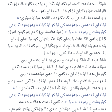
شۇڭا ، جەننەت كىشىلىرىگە ئۇنىڭدا پەرۋەردىگارىنىڭ يۈزىگە
قاراشتىنمۇ بەكراق ئۇلارغا ياقىدىغان نەرسىنىڭ
بىرىلمەيدىغانلىقىنى بىلگىنىڭىزدە ، ئاللاھ مۇنۇ سۆزى:
ئۇنداق ئەمەس ، جەزمەنكى ئۇلار ئۇ كۈندە پەرۋەردىگارىنى
كۆرۈشتىن پەردىلىنىدۇ .
[ مۇتەففىفىين( كەم بەرگۈچىلەر) :
15 ] بىلەن ئاگاھلاندۇرغان گۇناھكارلارنى كۈتىۋاتقان زىيان
ۋە مەھرۇملۇقنىڭ قانچىلىك چوڭلۇقى سىزگە ئايدىڭ بولىدۇ
. ئاللاھتىن ئامان-ئىسەنلىكنى سورايمىز .
شافىئېينىڭ شاگىرىتلىرىدىن بىرى بولغان رەبىيئې بىن
سۇلەيماننىڭ شافىئېيدىن نەقىل قىلغان سۆزلەر نىمىدىگەن
گۈزەل-ھە ! ئۇ مۇنداق دىگەن : " مەن مۇھەممەد بىن
ئىدرىيس شافىئېينىڭ قېشىدا ئىدىم . ئۇ ئۈستۈنكى مىسىردىن
110845 - نومۇرلۇق سوئالنىڭ جاۋابى
بىر خەت تاپشۇرۋالدى . ئۇنىڭدا مۇنداق دىيىلگەنىدى : "
ئائىلىنى ساقلاپ قالدى
ئۇنداق ئەمەس ، جەزمەنكى ئۇلار ئۇ كۈندە پەرۋەردىگارىنى
كۆرۈشتىن پەردىلىنىدۇ .
دىگەن ئايەت ھەققىدە نىمە
ئۇممەتكە جاۋاپ بېرىشىمىزگە ياردەم قىلىڭ
دەيسەن ؟ " شافىئېي مۇنداق دىدى : " چۈنكى بۇلار غەزەپ