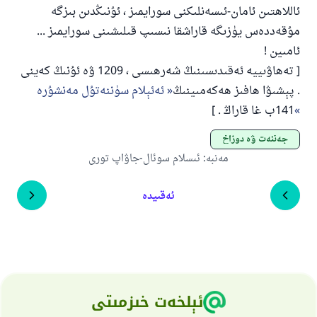
ئاللاھتىن ئامان-ئىسەنلىكنى سورايمىز ، ئۇنىڭدىن بىزگە
مۇقەددەس يۈزىگە قاراشقا نىسىپ قىلىشىنى سورايمىز ...
ئامىين !
[ تەھاۋىييە ئەقىدىسىنىڭ شەرھىسى ، 1209 ۋە ئۇنىڭ كەينى
. پېشىۋا ھافىز ھەكەمىينىڭ
ئەئېلام سۈننەتۇل مەنشۇرە
141ب غا قاراڭ . ]
جەننەت ۋە دوزاخ
مەنبە
:
ئىسلام سوئال-جاۋاپ تورى
ئەقىيدە
ئېلخەت خىزمىتى