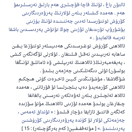
ئالتۇن باغ ، ئۇنىڭ قاچا-قۇچىلىرى ھەم بارلىق نەرسىلىرىمۇ
ھەم . ھەمدە كىشىلەر بىلەن ئۇلارنىڭ پەرۋەردىگارىنى
كۆرۈش ئوتتۇرسىدا ئەدىن جەننىتىدە ئۇنىڭ يۈزىنى
يۇشۇرۇپ تۇرىدىغان ئۆزىنى چوڭ تۇتۇش پەردىسىدىن باشقا
نەرسە قالمايدۇ .
ئاللاھنى كۆرۈش توغىرسىدىكى ھەدىيسلەر ئوتتۇزغا يىقىن
ساھابە تەرىپىدىن نەقىل قىلىنغان . ئۇلارنى ئۆگەنگەن كىشى
، پەيغەمبەرنىڭ( ئاللاھنىڭ تەرىپلىشى ۋە ئامانلىق ئۇنىڭغا
بولسۇن) ئۇنى دىگەنلىكىنى جەزمەن بىلىدۇ .
شۇڭلاشقا ، مۇشۇنىڭدىن كىيىن ئاخىرەت كۈنى ھىچكىم
ئاللاھنى كۆرمەيدۇ دەپ بىلجىرلىسا ئۇ قۇرئاننى ، ھەمدە
ئاللاھ ئەلچىلىرى بىلەن ئەۋەتكەن نەرسىنى يالغانغا
چىقارغان بولىدۇ ھەمدە ئۆزىنى ئاللاھنىڭ مۇنۇ سۆزىدە
كەلگەن قاتتىق ئازابقا دۇچار قىلىدۇ :
ئۇنداق ئەمەس ،
جەزمەنكى ئۇلار ئۇ كۈندە پەرۋەردىگارىنى كۆرۈشتىن
پەردىلىنىدۇ .
[ مۇتەففىفىين( كەم بەرگۈچىلەر) : 15 ]