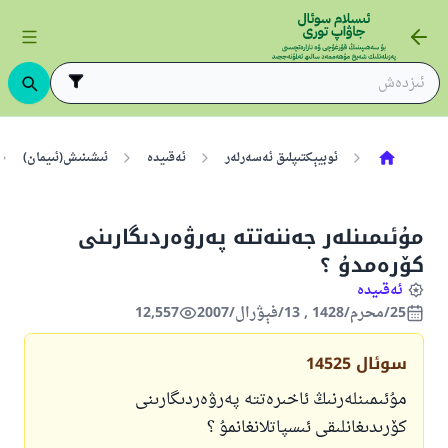
ئوبيېكتىپلىق ئەسەرلەر
ئەقىيدە
ئىشىنىش(ئىيمان)
مۇئىمىنلەر جەننەتتە پەرۋەردىگارىنى
كۆرەمدۇ ؟
ئەقىيدە
25/محرم/1428 , 13/فېۋرال/2007
12,557
سوئال
14525
مۇئىمىنلەرنىڭ ئاخىرەتتە پەرۋەردىگارىنى
كۆرىدىغانلىقى ئىسپاتلانغانمۇ ؟