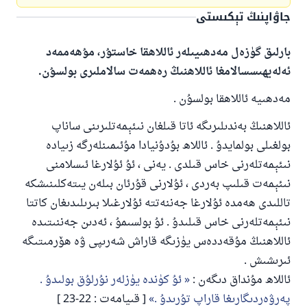
جاۋاپنىڭ تېكىستى
بارلىق گۈزەل مەدھىيىلەر ئاللاھقا خاستۇر، مۇھەممەد
ئەلەيھىسسالامغا ئاللاھنىڭ رەھمەت سالاملىرى بولسۇن.
مەدھىيە ئاللاھقا بولسۇن .
ئاللاھنىڭ بەندىلىرىگە ئاتا قىلغان نىئېمەتلىرىنى ساناپ
بولغىلى بولمايدۇ . ئاللاھ بۇدۇنيادا مۇئىمىنلەرگە زىيادە
نىئېمەتلەرنى خاس قىلدى . يەنى ، ئۇ ئۇلارغا ئىسلامنى
نىئېمەت قىلىپ بەردى ، ئۇلارنى قۇرئان بىلەن يىتەكلىنىشكە
تاللىدى ھەمدە ئۇلارغا جەننەتتە ئۇلارغىلا بىرىلىدىغان كاتتا
نىئېمەتلەرنى خاس قىلىدۇ . ئۇ بولسىمۇ ، ئەدىن جەننىتىدە
ئاللاھنىڭ مۇقەددەس يۈزىگە قاراش شەرىپى ۋە ھۆرمىتىگە
ئىرىشىش .
ئاللاھ مۇنداق دىگەن :
ئۇ كۈندە يۈزلەر نۇرلۇق بولىدۇ .
پەرۋەردىگارىغا قاراپ تۇرىدۇ .
[ قىيامەت : 22-23 ]