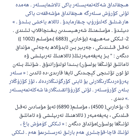
ھىچقانداق شەكلەنمەيسىلەر ياكى تالاشمايسىلەر . ھەمدە
ئۇنى كۆرۈش سىلەرگە ھىچقانداق مۇشەققەت ياكى
ھارغىنلىق كەلتۈرۈپ چىقارمايدۇ . ئاللاھ ياخشى بىلىدۇ .
دىيلىدۇ . مۇسلىمنىڭ شەرھىيسىدىن يىغىنچاقلاپ ئىلىندى .
2- ئىككى سەھىيھتە (بۇخارىي (6883 )،مۇسلىم (1002 ))
نەقىل قىلىندىكى ، جەرىير بىن ئابدۇللاھ بەجەلىي مۇنداق
دىگەن : " بىز پەيغەمبەرنىڭ( ئاللاھنىڭ تەرىپلىشى ۋە
ئامانلىق ئۇنىڭغا بولسۇن) يىنىدا ئولتۇراتتۇق . شۇنىڭ بىلەن
ئۇ ئون تۆتىنچى كېچىدىكى ئايغا قارىدى-دە ئاندىن :
سىلەر
پەرۋەردىگارىڭلارنى بۇ ئاينى كۆرگۈنىڭلاردەك ، ئۆز كۆزۈڭلار
بىلەن كۆرۈسىلەر . ئۇنى كۆرۈۋاتقىنىڭلارغا شەكلەنمەيسىلەر
.
دىدى .
3- بۇخارىي( 4500) ، مۇسلىم( 6890) ئەبۇ مۇسادىن نەقىل
قىلدىكى ، پەيغەمبەر ( ئاللاھنىڭ تەرىپلىشى ۋە ئامانلىق
ئۇنىڭغا بولسۇن)مۇنداق دىگەن :
ئىككى كۈمۈش باغ ،
ئۇنىڭ قاچا-قۇچىلىرى ھەم بارلىق نەرسىلىرىمۇ ھەم . ئىككى