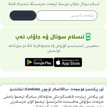
ئىسلام سوئال جاۋاپ تورىنىڭ ئېلخەت خىزمىىتىگە ئىشتىراك قىلىڭ
ئابۇنىت بولىمەن
ئىسلام سوئال ۋە جاۋاب ئەپ
سەھىپىنى ئىنتىرنىتسىز كۆرۈش ۋە مەزمۇنلارغا ئەڭ تىز سۈرئەتتە
ئۈلىشىش
تورسەھىپىسى ھەققىدە
باش نازارەتچى
خۇسۇسىي سىياسەت
تور بېكىتىمىز ھۆججەت -ساقلانمىلار ئۈچۈن (Cookies) ئىشلىتىدۇ.
بارلىق ھوقۇق ئىسلام سوئال-جاۋاپ تورىغا مەنسۇپتۇر 1997-2025 ©
تور بېكەتنى زىيارەت قىلغىنىڭىزدىكى مەلۇماتلار سىلەرگە تېخىمۇ ياخشى
خىزمەت سۇنۇش مەقسىتىدە خاتىرلىنىدۇ، تېخىمۇ كۆپ نەرسىلەرنى
بىلىش ئۈچۈن خاسلاشتۇرۇشنى تاللىشىڭىز مۇمكىن.