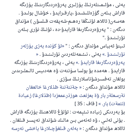
يەنى ، مۇئىمىنلەرنىڭ يۈزلىرى پەرۋەردىگارىنىڭ يۈزىگە
قاراش بىلەن گۈزەللىشىدۇ ،پارقىرايدۇ ، خۇشال بولىدۇ .
ھەسەن( ئاللاھ ئۇنىڭغا رەھىم-شەپقەت قىلسۇن ) مۇنداق
دىگەن : " پەرۋەردىگارىغا قارايدۇ-دە ، ئۇنىڭ نۇرى بىلەن
نۇرلىنىدۇ ."
ئىبنۇ ئەبباس مۇنداق دىگەن : "
ئۇ كۈندە بەزى يۈزلەر
نۇرلىنىدۇ .
يەنى ، نىئىمەتلەردىن نۇرلىنىدۇ .
پەرۋەردىگارىغا قارايدۇ .
يەنى ، پەرۋەردىگارىنىڭ يۈزىگە
قارايدۇ . ھەمدە بۇ بولسا سۈننەت ۋە ھەدىيس ئالىملىرىدىن
بولغان تەفسىرشۇناسلارنىڭ سۆزى .
ئاللاھ مۇنداق دىگەن :
جةننةتتة ظذلارغا خالعغان
نةرسعلةر بار ؤة بعزنعث هوزذرعمعزدا (ظذلارغا) زعيادة
(نئمةت) بار.
[ قاف : 35 ]
بۇ يەردىكى زىيادە نىئېمەت : ئۇلۇغ ئاللاھنىڭ يۈزىگە قاراش
. بۇنى ئەلىي ، ۋە ئەنەس بىن مالىك شۇنداق تەپسىر قىلغان .
ئاللاھ مۇنداق دىگەن :
بەلەن قىلغۇچىلارغا ياخشى نەرسە