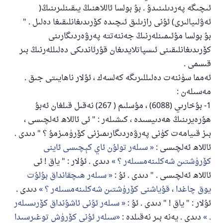
پەيغەمبەرئەلەيھىسسالام مۇنداق دېگەن:
ئىچىگە پەردىلىنىدۇ . بۇ بولسا ئاللاھنىڭ يىقىنلىرىنىڭ(
ياخشىلىققا باشلارپ قويغان كىشى قىلغۇچىغا
ئەۋلىيالىرى) ئۇنى رازىلىق ئىچىدە كۆرىدىغانلىقىغا دەلىل . "
ئوخشاش ساۋاپقا ئېرىشىدۇ
بۇ بولسا مۇئىمىنلەرنىڭ جەننەتتە پەرۋەردىگارىنى
مۇسلىم رىۋايەت قىلغان (1893) ھەدىس
كۆرىدىغانلىقىنى ئىسپاتلايدىغان قۇرئاندىكى دەلىللەرنىڭ بىر
قىسمى .
ئەمما سۈننەت دەلىللىرىگە كەلسەك ، ئۇلار ناھايىتى جىق .
ئىئائە
مەسىلەن :
1- بۇخارىي (6088) ، مۇسلىم ( 267) نەقىل قىلغان ئەبۇ
ھۇرەيرىنىڭ ھەدىيسىدە ، كىشىلەر : " ئى ئاللاھ ئەلچىسى ،
بىز قىيامەت كۈنى پەرۋەردىگارىمىزنى كۆرۈمىزمۇ ؟ " دىدى .
ئاللاھ ئەلچىسى :
سىلەر تولۇن ئاي كېچىسى ئاينى
كۆرۈشتىن شەكلىنەمسىلەر ؟
دىدى . ئۇلار : " ياق ! ئى
ئاللاھ ئەلچىسى . " دىدى . ئۇ :
سىلەر ھىچقانداق بۇلۇت
يوق چاغدا ، قۇياشنى كۆرۈشتىن شەكلىنەمسىلەر ؟
دىدى .
ئۇلار : " ياق ! " دىدى . ئۇ :
سىلەر ئۇنى ئاشۇنداق كۆرىسىلەر
.
دىدى . يەنە بىر نەقىلدە :
سىلەر ئۇنى كۆرۈش توغىرسىدا