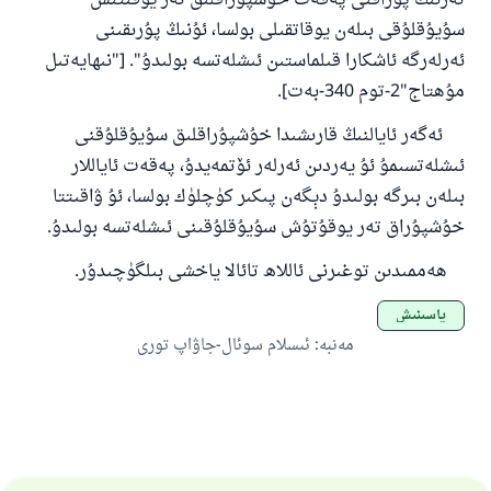
تەرنىڭ پۇراقنى پەقەت خۇشپۇراقلىق تەر يوقىتىش
سۇيۇقلۇقى بىلەن يوقاتقىلى بولسا، ئۇنىڭ پۇرىقىنى
ئەرلەرگە ئاشكارا قىلماستىن ئىشلەتسە بولىدۇ". ["نىھايەتىل
مۇھتاج"2-توم 340-بەت].
ئەگەر ئايالنىڭ قارىشىدا خۇشپۇراقلىق سۇيۇقلۇقنى
ئىشلەتسىمۇ ئۇ يەردىن ئەرلەر ئۆتمەيدۇ، پەقەت ئاياللار
بىلەن بىرگە بولىدۇ دېگەن پىكىر كۈچلۈك بولسا، ئۇ ۋاقىتتا
خۇشپۇراق تەر يوقۇتۇش سۇيۇقلۇقىنى ئىشلەتسە بولىدۇ.
ھەممىدىن توغىرنى ئاللاھ تائالا ياخشى بىلگۈچىدۇر.
ياسىنىش
مەنبە
:
ئىسلام سوئال-جاۋاپ تورى