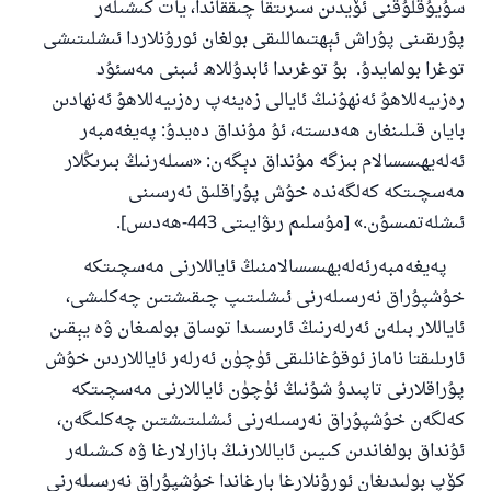
سۇيۇقلۇقنى ئۆيدىن سىرىتقا چىققاندا، يات كىشىلەر
پۇرىقىنى پۇراش ئېھتىماللىقى بولغان ئورۇنلاردا ئىشلىتىشى
توغرا بولمايدۇ. بۇ توغرىدا ئابدۇللاھ ئىبنى مەسئۇد
رەزىيەللاھۇ ئەنھۇنىڭ ئايالى زەينەپ رەزىيەللاھۇ ئەنھادىن
بايان قىلىنغان ھەدىستە، ئۇ مۇنداق دەيدۇ: پەيغەمبەر
ئەلەيھىسسالام بىزگە مۇنداق دېگەن: «سىلەرنىڭ بىرىڭلار
مەسچىتكە كەلگەندە خۇش پۇراقلىق نەرسىنى
ئىشلەتمىسۇن.» [مۇسلىم رىۋايىتى 443-ھەدىس].
پەيغەمبەرئەلەيھىسسالامنىڭ ئاياللارنى مەسچىتكە
خۇشپۇراق نەرسىلەرنى ئىشلىتىپ چىقىشتىن چەكلىشى،
ئاياللار بىلەن ئەرلەرنىڭ ئارىسىدا توساق بولمىغان ۋە يېقىن
ئارىلىقتا ناماز ئوقۇغانلىقى ئۈچۈن ئەرلەر ئاياللاردىن خۇش
پۇراقلارنى تاپىدۇ شۇنىڭ ئۈچۈن ئاياللارنى مەسچىتكە
110845 - نومۇرلۇق سوئالنىڭ جاۋابى
كەلگەن خۇشپۇراق نەرسىلەرنى ئىشلىتىشتىن چەكلىگەن،
ئائىلىنى ساقلاپ قالدى
ئۇنداق بولغاندىن كىيىن ئاياللارنىڭ بازارلارغا ۋە كىشىلەر
كۆپ بولىدىغان ئورۇنلارغا بارغاندا خۇشپۇراق نەرسىلەرنى