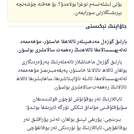
بۇنى ئىشلەتسەم توغرا بولامدۇ؟. بۇ ھەقتە چۈشەنچە
بېرىشىڭلارنى سورايمەن.
جاۋاپنىڭ تېكىستى
بارلىق گۈزەل مەدھىيىلەر ئاللاھقا خاستۇر، مۇھەممەد
ئەلەيھىسسالامغا ئاللاھنىڭ رەھمەت سالاملىرى بولسۇن.
بارلىق گۈزەل ماختاشلار ئالەملەرنىڭ پەرۋەردىگارى
بولغان ئاللاھ تائالاغا خاستۇر، پەيغەمبىرىمىز مۇھەممەد
ئەلەيھىسسالامغا، ئائىلە تاۋابىئاتلىرىغا، ساھابىلىرىغا ئاللاھ
تائالانىڭ رەھمەت-سالاملىرى بولسۇن.
ئاياللارنىڭ تەر يوقۇتۇش ئۈچۈن قوللىنىدىغان
سۇيۇقلۇقىنى مۇنداق ئىككى تۈرگە ئايرىشقا بولىدۇ:
بىرىنچى: پۇرىقى ئېنىق بولغان، ئەتىر پۇراقلىق تەر
يوقاتقۇچى، ئاياللارنىڭ بۇ تۈردىكى تەر يوقاتقۇچى