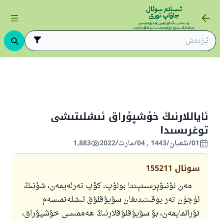
ىڭ ئاساسلىرى
ئىسلام قانۇنشۇناسلىقى
ئادەت ۋە يۇسۇنلار
كىيىم ،ز
ئاياللارنىڭ خۇشپۇراق ئىشلىتىشى
توغرىسىدا
01/شعبان/1443 , 04/مارت/2022
1,883
سوئال
155211
مەن ئۇنىۋېرسىتېتتا بولۇپ، كۆپ تەرلەيمەن، شۇنىڭ
ئۈچۈن تەر يوقىتىدىغان سۇيۇقلۇق ئىشلەتمىسەم
تۇرالمايمەن، بۇ سۇيۇقلۇقلارنىڭ ھەممىسى خۇشپۇراق،