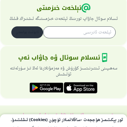
ئېلخەت خىزمىتى
ئىسلام سوئال جاۋاپ تورىنىڭ ئېلخەت خىزمىىتىگە ئىشتىراك قىلىڭ
ئابۇنىت بولىمەن
ئىسلام سوئال ۋە جاۋاب ئەپ
سەھىپىنى ئىنتىرنىتسىز كۆرۈش ۋە مەزمۇنلارغا ئەڭ تىز سۈرئەتتە
ئۈلىشىش
تورسەھىپىسى ھەققىدە
باش نازارەتچى
خۇسۇسىي سىياسەت
تور بېكىتىمىز ھۆججەت -ساقلانمىلار ئۈچۈن (Cookies) ئىشلىتىدۇ.
بارلىق ھوقۇق ئىسلام سوئال-جاۋاپ تورىغا مەنسۇپتۇر 1997-2025 ©