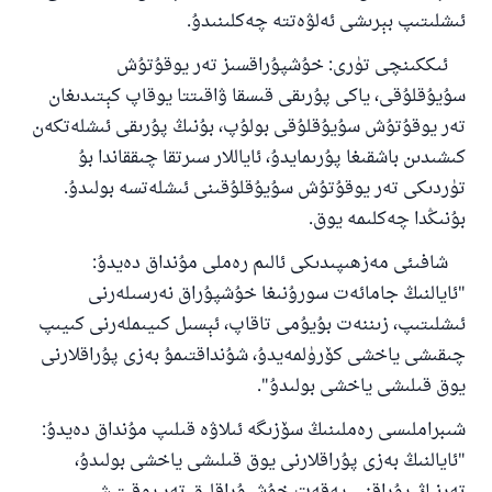
ئۇممەتكە جاۋاپ بېرىشىمىزگە ياردەم قىلىڭ
ئىشلىتىپ بېرىشى ئەلۋەتتە چەكلىنىدۇ.
پەيغەمبەرئەلەيھىسسالام مۇنداق دېگەن:
ياخشىلىققا باشلارپ قويغان كىشى قىلغۇچىغا
ئىككىنچى تۈرى: خۇشپۇراقسىز تەر يوقۇتۇش
ئوخشاش ساۋاپقا ئېرىشىدۇ
سۇيۇقلۇقى، ياكى پۇرىقى قىسقا ۋاقىتتا يوقاپ كېتىدىغان
تەر يوقۇتۇش سۇيۇقلۇقى بولۇپ، بۇنىڭ پۇرىقى ئىشلەتكەن
مۇسلىم رىۋايەت قىلغان (1893) ھەدىس
كىشىدىن باشقىغا پۇرىمايدۇ، ئاياللار سىرتقا چىققاندا بۇ
تۈردىكى تەر يوقۇتۇش سۇيۇقلۇقىنى ئىشلەتسە بولىدۇ.
ئىئائە
بۇنىڭدا چەكلىمە يوق.
شافىئى مەزھىپىدىكى ئالىم رەملى مۇنداق دەيدۇ:
"ئايالنىڭ جامائەت سورۇنىغا خۇشپۇراق نەرسىلەرنى
ئىشلىتىپ، زىننەت بۇيۇمى تاقاپ، ئېسىل كىيىملەرنى كىيىپ
چىقىشى ياخشى كۆرۈلمەيدۇ، شۇنداقتىمۇ بەزى پۇراقلارنى
يوق قىلىشى ياخشى بولىدۇ".
شىبراملىسى رەملىنىڭ سۆزىگە ئىلاۋە قىلىپ مۇنداق دەيدۇ:
"ئايالنىڭ بەزى پۇراقلارنى يوق قىلىشى ياخشى بولىدۇ،