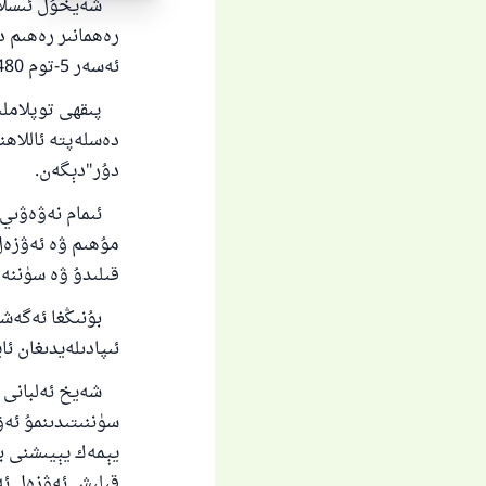
شەيخۇل ئىسلام ئ
رەھمانىر رەھىم د
ئەسەر 5-توم 480-بەت].
دەسلەپتە ئاللاھن
ياخ
دۇر"دېگەن.
ئىمام نەۋەۋىي رە
مۇھىم ۋە ئەۋزەل 
قىلىدۇ ۋە سۈننەت ھاسى
بۇنىڭغا ئەگەشتۈ
ئىپادىلەيدىغان ئا
شەيخ ئەلبانى رە
سۈننىتىدىنمۇ ئەۋ
يېمەك يېيىشنى با
قىلىش ئەۋزەل ئەم