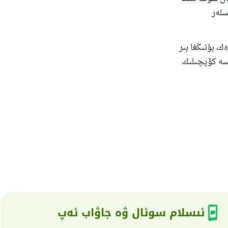
سلەر
 بۇنىڭغا بىر
ېسە كۆپچىلىك
ئىسلام سوئال ۋە جاۋاب ئەپ