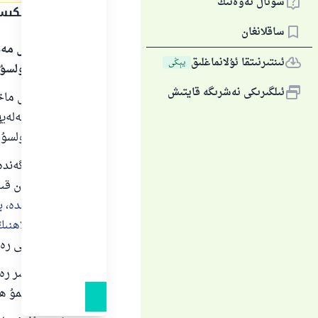
سوئال ئەۋەتىڭ
جاۋاپنىڭ تېكى
ساقلانغان
بارلىق گۈزەل مەد
ئىنتىرنىتقا ئۇلانماغلىق
يېڭى
سالاملىرى بولسۇ
ئىلگىرىكى نەشرىگە قايتىش
بارلىق گۈزەل ماخ
مۇھەممەد ئەلەيھىس
سالاملىرى بولسۇن
يېمەك يېگەندە دې
ئەنھادىن بايان ق
يېمەك يېگەندە، ب
ئاخىرىدا ئاللاھن
شەيخ ئەلبانى رە
بىسمىللاھىر رەھم
بۇنداق دېسىمۇ ھ