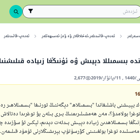
ەسەرلەر
ئەدەپ-قائىدىلەر،ئەخلاقلار ۋە ۋەز-نەسىھەتلەر
ئەدەپ-قائىدىلەر
دە بىسمىللا دېيىش ۋە ئۇنىڭغا زىيادە قىلىش
2,677
1
 يېيىشنى باشلىغاندا "بىسمىللاھ" دېگەننىڭ ئورنىغا "بىسمىللاھىر رەھ
وغرا بولامدۇ؟، مەن ھەمشىلىرىمنىڭ بىرى بىلەن بۇ توغرىدا دەتالاش 
نىڭغا بىسمىللاھدىن زىيادە دېيىش بىدئەت دېدىم، لېكىن ئۇ سۆزىدە چ
 مەسىلىدە توغرا بولغىنىنى كۆرسۈتۈپ بېرىشىڭلارنى ئۈمۈد قىلىمەن.