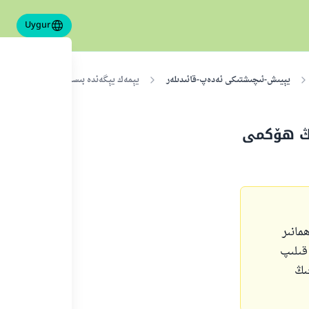
Uygur
يېيىش-ئىچىشتىكى ئەدەپ-قائىدىلەر
يېمەك يېگەندە بىسمىللا دېيىش ۋە ئۇنىڭ
نىڭ ھۆكمى
مانىر
قىلىپ
ىڭ