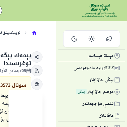
ئوبيېكتىپلىق ئ
يېمەك يېگەن
مېنىڭ ھېسابىم
توغرىسىدا
كاتاگورىيە شەجەرەسى
05/جمادى الأولى/1440 , 11/يانۋار/2019
يېڭى جاۋابلار
سوئال
63573
مۇھىم جاۋاپلار
يېڭى
بىر كىشى يېمەك
رەھىم" دېسە ت
ئىلمىي ھۆججەتلەر
قالدىم، مەن ئۇ
ماقالىلار
تۇرۇۋالدى، بۇ