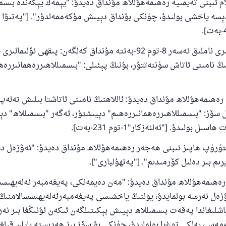
110845 - نومۇرلۇق سوئالنىڭ جاۋابى ئائىلىن
ىبنى تەيمىيە رەھىمەھۇللاھ مۇنداق دەيدۇ: "يېمەك يېگەندە بىسمى
ساقلاپ قالدى
ېسە ياخشى بولىدۇ، چۈنكى بۇنداق دېيىش مۇكەممەلدۇر". ["پەتىۋا كۇ
ئۇممەتكە جاۋاپ بېرىشىمىزگە ياردەم قىلىڭ
پىقھى توپلاملىرى ناملىق ئەسەر 8-توم 92-بەتتە مۇنداق كەلگەن: پىقھى ئ
پەيغەمبەرئەلەيھىسسالام مۇنداق دېگەن:
ىڭ نامىنى ئاتاش سۈننەتتۇر، بۇنىڭ پېئىلى: "بىسمىللاھىررەھمانىررەھ
شىلىققا باشلارپ قويغان كىشى قىلغۇچىغا ئوخشاش ساۋاپقا ئېرىشى
مۇسلىم رىۋايەت قىلغان (1893) ھەدىس
ھىمەھۇللاھ مۇنداق دەيدۇ: ئاللاھنىڭ نامىنى ئاتاشتا بىلىش تەلەپ 
سۆز: "بىسمىللاھىررەھمانىررەھىم" دېيىشتۇر، ئەگەر "بىسمىللاھ" دې
ئىئائە
ل بولىدۇ. ["ئەلئەزكار"1-توم 231-بەت].
رۈپ ھاپىز ئىبنى ھەجەر رەھىمەھۇللاھ مۇنداق دەيدۇ: "ئەۋزەل د
يرىم بىر دەلىل كۆرمىدىم". ["پەتھۇلبارى"].
ھىمەھۇللاھ مۇنداق دەيدۇ: "مەن دەيمەنكى، پەيغەمبەر ئەلەيھىسس
زەل نەرسە بولمايدۇ، يولنىڭ ياخشىسى پەيغەمبەرئەلەيھىسسالامنىڭ 
شلىغاندا پەقەت بىسمىللاھ دېيىش بېكىتىلگەن ئىكەن ئۇنىڭغا بىر نەر
ەس، بەلكى توغرا بولمايدۇ، چۈنكى بۇ سۆز بىز ھەدىستە بايان قىلغ