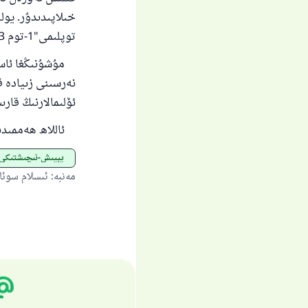
خىلاپىدىدۇر. يو
توپلىمى"1-توم 343-بەت].
مۇشۇنىڭغا ئاساس
نەرسىنى زىيادە ق
ئۆلىمالارنىڭ قار
ئاللاھ ھەممىدى
يېيىش-ئىچىشتىكى 
مەنبە
:
ئىسلام سوئا