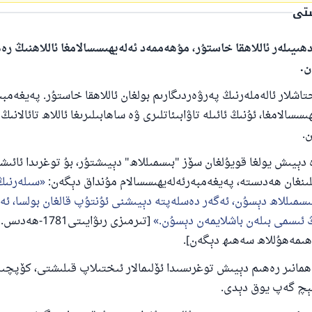
ستى
ھىيىلەر ئاللاھقا خاستۇر، مۇھەممەد ئەلەيھىسسالامغا ئاللاھنىڭ ر
ن.
تاشلار ئالەملەرنىڭ پەرۋەردىگارىم بولغان ئاللاھقا خاستۇر. پەيغەمبى
سالامغا، ئۇنىڭ ئائىلە تاۋابىئاتلىرى ۋە ساھابىلىرىغا ئاللاھ تائالانى
.
يىش يولغا قويۇلغان سۆز "بىسمىللاھ" دېيىشتۇر، بۇ توغرىدا ئائىشە
ىلىنغان ھەدىستە، پەيغەمبەرئەلەيھىسسالام مۇنداق دېگەن:
سىلەرنىڭ 
ىسمىللاھ دېسۇن، ئەگەر دەسلەپتە دېيىشنى ئۇنتۇپ قالغان بولسا، ئە
ىڭ ئىسمى بىلەن باشلايمەن دېسۇن.
[تىرمىزى رىۋايىتى
ھىمەھۇللاھ سەھىھ دېگەن].
انىر رەھىم دېيىش توغرىسىدا ئۆلىمالار ئىختىلاپ قىلىشتى، كۆپچىلى
ېچ گەپ يوق دېدى.