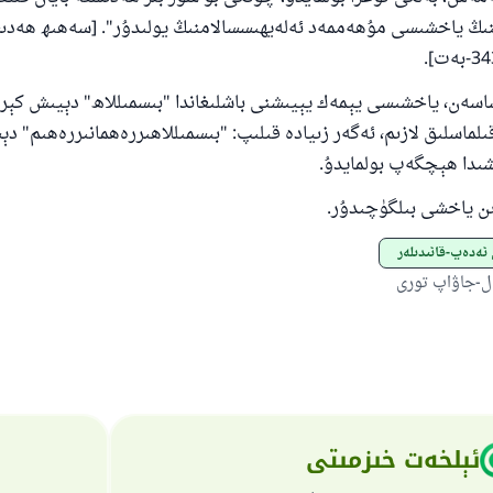
لنىڭ ياخشىسى مۇھەممەد ئەلەيھىسسالامنىڭ يولىدۇر". [سەھىھ ھەدى
ەن، ياخشىسى يېمەك يېيىشنى باشلىغاندا "بىسمىللاھ" دېيىش كېرەك،
ىلماسلىق لازىم، ئەگەر زىيادە قىلىپ: "بىسمىللاھىررەھمانىررەھىم" د
ىشىدا ھېچگەپ بولمايدۇ.
ن ياخشى بىلگۈچىدۇر.
ئەدەپ-قائىدىلەر
ل-جاۋاپ تورى
ئېلخەت خىزمىتى