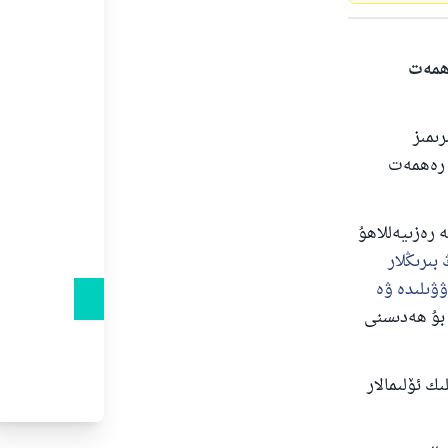
ەھمەت
رىمىز
ڭ رەھمەت
 رەزىيەللاھۇ
بىرىڭلار
ۋۋىلىدە ۋە
1781-ھەدىس. بۇ ھەدىسنى
ك ئۆلىمالار