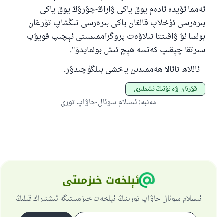
ئەمما ئۆيدە ئادەم يوق ياكى ۋاراڭ-چۇرۇڭ يوق ياكى
بىرەرسى ئۇخلاپ قالغان ياكى بىرەرسى تىڭشاپ تۇرغان
بولسا ئۇ ۋاقىتتا تىلاۋەت پروگراممىسىنى ئېچىپ قويۇپ
سىرتقا چېقىپ كەتسە ھېچ ئىش بولمايدۇ".
ئاللاھ تائالا ھەممىدىن ياخشى بىلگۈچىدۇر.
قۇرئان ۋە ئۇنىڭ ئىلىملىرى
مەنبە
:
ئىسلام سوئال-جاۋاپ تورى
ئېلخەت خىزمىتى
ئىسلام سوئال جاۋاپ تورىنىڭ ئېلخەت خىزمىىتىگە ئىشتىراك قىلىڭ