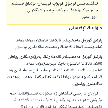
تىڭشىماستىن ئوچۇق قويۇپ قويىمەن، بۇنداق قىلىشىم
توغرىمۇ؟. بۇ ھەقتە چۈشەنچە بېرىشىڭلارنى
سورايمەن.
جاۋاپنىڭ تېكىستى
بارلىق گۈزەل مەدھىيىلەر ئاللاھقا خاستۇر، مۇھەممەد
ئەلەيھىسسالامغا ئاللاھنىڭ رەھمەت سالاملىرى بولسۇن.
بارلىق گۈزەل مەدھىيىلەر ئالەملەرنىڭ پەرۋەردىگارى بولغان
ئاللاھ تائالاغا خاستۇر، پەيغەمبىرىمىزمۇھەممەد
ئەلەيھىسسالامغا، ئائىلە تاۋابىئاتلىرىغا، بارلىق ساھابىلىرى ۋە
قىيامەتكىچە توغرا يولغا ئەگەشكەنلەرگە ئاللاھنىڭ رەھمەت
سالاملىرى بولسۇن.
قۇرئان كەرىمنى تىڭشاش ۋە تىلاۋەت قىلىنىۋاتقاندا جىم
تۇرۇش شەرىئەتتە بۇيرۇلغان ئىشتۇر، ئەمما تىڭشاشنىڭ
ۋاجىپلىقى توغرىسىدا ئىككى تۈرلۈك قاراش بار، ئەڭ