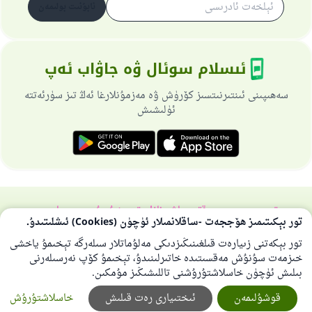
ئابۇنىت بولىمەن
ئىسلام سوئال ۋە جاۋاب ئەپ
سەھىپىنى ئىنتىرنىتسىز كۆرۈش ۋە مەزمۇنلارغا ئەڭ تىز سۈرئەتتە
ئۈلىشىش
تورسەھىپىسى ھەققىدە
باش نازارەتچى
خۇسۇسىي سىياسەت
تور بېكىتىمىز ھۆججەت -ساقلانمىلار ئۈچۈن (Cookies) ئىشلىتىدۇ.
بارلىق ھوقۇق ئىسلام سوئال-جاۋاپ تورىغا مەنسۇپتۇر 1997-2025 ©
تور بېكەتنى زىيارەت قىلغىنىڭىزدىكى مەلۇماتلار سىلەرگە تېخىمۇ ياخشى
خىزمەت سۇنۇش مەقسىتىدە خاتىرلىنىدۇ، تېخىمۇ كۆپ نەرسىلەرنى
بىلىش ئۈچۈن خاسلاشتۇرۇشنى تاللىشىڭىز مۇمكىن.
قوشۇلىمەن
ئىختىيارى رەت قىلىش
خاسلاشتۇرۇش