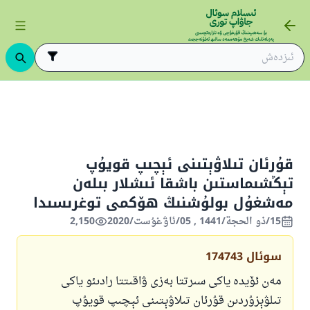
ئان تىلاۋېتىنى ئېچىپ قويۇپ تېڭشىماستىن باشقا ئىشلار بىلەن مەشغۇل بولۇشنىڭ ھۆكم
قۇرئان تىلاۋېتىنى ئېچىپ قويۇپ
تېڭشىماستىن باشقا ئىشلار بىلەن
مەشغۇل بولۇشنىڭ ھۆكمى توغرىسىدا
15/ذو الحجة/1441 , 05/ئاۋغۇست/2020
2,150
سوئال
174743
مەن ئۆيدە ياكى سىرتتا بەزى ۋاقىتتا رادىئو ياكى
تىلۋېزۇردىن قۇرئان تىلاۋېتىنى ئېچىپ قويۇپ