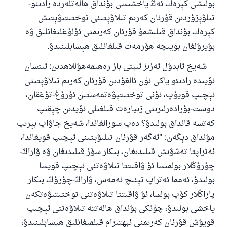
ياخشىلىققا باشلارپ قويغان كىشى قىلغۇچىغا
بولىشى كېرەك، ئەڭ ياخشىسى بۇنداق ھالەتلەردە رادىئو-
ئوخشاش ساۋاپقا ئېرىشىدۇ
تىلۋېزۇردىن قۇرئان كەرىم تىلاۋېتىنى توختىتىۋېتىش
كېرەك، بۇنداق قىلىشمۇ قۇرئان كەرىمنى ئۇلۇغلىغانلىق ۋە
مۇسلىم رىۋايەت قىلغان (1893) ھەدىس
بۇيرۇلغان بويىچە ھۆرمەت قىلغانلىق ھېسابلىنىدۇ.
شەيخ ئابدۇل ئەزىز ئىبنى باز رەھىمەھۇللاھدىن: ئىنسان
ئىئائە
ئۆيىدە رادىئو ياكى ئۈن ئالغۇدىن قۇرئان كەرىم تىلاۋېتىنى
ئېچىپ قويۇپ، ئۇنى توختىتېۋەتمەستىن ئۇرۇغ-تۇغقان،
دوست-بۇرادەرلىرىنى زىيارەت قىلغىلى ئۆيدىن چېقىپ
كەتسە قانداق بولىدۇ؟ دەپ سورالغاندا، شەيخ جاۋاپ بېرىپ
مۇنداق دېگەن: "ئەگەر قۇرئان تىلىۋېتىنى ئېچىپ قويغاندا،
ئەتراپتا تەشۋىش قىلىدىغان، بىكار سۆز قىلىدىغان ۋە ۋاراڭ-
چۇرۇڭلار بولمىسا ئۇ ۋاقىتتا تىلاۋەتنى ئېچىپ قويسا
بولىدۇ، ئەمما ئەتراپ تېنىچ ئەمەس، ۋاراڭ-چۇرۇڭ، بىكار
پاراڭلار كۆپ بولسا، ئۇ ۋاقىتتا تىلاۋەتنى توختىتىۋەتكەن
ياخشى بولىدۇ، چۈنكى بۇنداق ھالەتتە تىلاۋەتنى ئېچىپ
قويۇش قۇرئان كەرىمنى ئېھتىرام قىلمىغانلىق ھېسابلىنىدۇ،