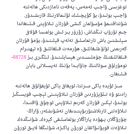
توغرىسى ۋاجىپ ئەمەس، پەقەت نامازدىكى ھالەتتە
ۋاجىپ بولىدۇ، بۇ كۆپچىلىك ئۆلىمالارنىڭ قارىشىدۇر.
شۇنداقتىمۇ مۇسۇلمان كىشى قۇرئان تىلاۋېتى قىلىنغاندا
جىم تۇرۇپ تىڭشاش، زۆرۈر بىر ئىش بولمىسا قۇلاق
سېلىشتىن باش تارتماسلىق تەلەپ قېلىنىدۇ، بۇمۇ قۇرئان
كەرىمنى ئۇلۇغلىغانلىق، ھۆرمەت قىلغانلىق ۋە ئېھتىرام
قىلغانلىقنىڭ جۈملىسىدىن ھېسابلىنىدۇ. ئىلگىرى بىز
88728
-
نومۇرلۇق سوئالنىڭ جاۋابىدا بۇنىڭ تەپسىلاتى بايان
قىلىنغان.
سىز ئۆيدە ياكى سىرتتا، ئويغاق ياكى ئۇيقۇلۇق ھالەتتە
110845 - نومۇرلۇق سوئالنىڭ جاۋابى
رادىئو ۋە تىلۋېزۇردىن قۇرئان تىلاۋېتىنى ئېچىپ قويسىڭىز
بولىدۇ، لېكىن قۇرئان كەرىم تىلاۋېتى ئوچۇق ۋاقتىدا،
ئائىلىنى ساقلاپ قالدى
تىلاۋەتنى ئارىلاشتۇرىۋېتىدىغان تەشۋىشلەر، ۋاراڭ-
ئۇممەتكە جاۋاپ بېرىشىمىزگە ياردەم قىلىڭ
چۇرۇڭلار، بىھۇدە پاراڭلار بولماسلىقى كېرەك. شۇنىڭدەك
تىلاۋەت قويۇلىۋاتقان ئورۇن پاكىزە، شۇنىڭغا لايىق ئورۇن
پەيغەمبەرئەلەيھىسسالام مۇنداق دېگەن: