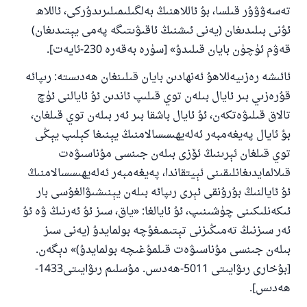
تەسەۋۋۇر قىلسا، بۇ ئاللاھنىڭ بەلگىلىمىلىرىدۇركى، ئاللاھ
ئۇنى بىلىدىغان (يەنى ئىشنىڭ ئاقىۋىتىگە پەمى يېتىدىغان)
قەۋم ئۈچۈن بايان قىلىدۇ» [سۈرە بەقەرە 230-ئايەت].
ئائىشە رەزىيەللاھۇ ئەنھادىن بايان قىلىنغان ھەدىستە: رىپائە
قۇرەزىي بىر ئايال بىلەن توي قىلىپ ئاندىن ئۇ ئايالنى ئۈچ
تالاق قىلىۋەتكەن، ئۇ ئايال باشقا بىر ئەر بىلەن توي قىلغان،
بۇ ئايال پەيغەمبەر ئەلەيھىسسالامنىڭ يېنىغا كېلىپ يېڭى
توي قىلغان ئېرىنىڭ ئۆزى بىلەن جىنسى مۇناسىۋەت
قىلالمايدىغانلىقىنى ئېيتقاندا، پەيغەمبەر ئەلەيھىسسالامنىڭ
ئۇ ئايالنىڭ بۇرۇنقى ئېرى رىپائە بىلەن يېنىشىۋالغۇسى بار
ئىكەنلىكىنى چۈشىنىپ، ئۇ ئايالغا: «ياق، سىز ئۇ ئەرنىڭ ۋە ئۇ
ئەر سىزنىڭ تەمىڭىزنى تېتىمىغۇچە بولمايدۇ (يەنى سىز
بىلەن جىنسى مۇناسىۋەت قىلمۇغىچە بولمايدۇ)» دېگەن.
[بۇخارى رىۋايىتى 5011-ھەدىس. مۇسلىم رىۋايىتى1433-
ھەدىس].