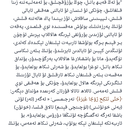
"بۇ ئەڭ قەبىھ باتىل، چوڭ بۇزۇقچىلىق، بۇ ئەمەلىيەتتە زىنا
قىلغانلىق، چۈنكى ئۇ ئىنسان ئۇ ئايالنى ھەقىقى ئايالى
قىلىش، ئىپپىتىنى ساقلاش، ئۆز يېنىدا پاك ھالەتتە قىلىش،
ئۇنىڭ پەرزەنتلىك بولۇش مەقسىتىدە توي قىلمىدى، پەقەت
ئۇ ئايالنى ئۆزىدىن بۇرۇنقى ئېرىگە ھالاللاپ بېرىش ئۈچۈن
بىر قېتىم بىرگە بولۇشقا ئارىيەت ئېلىنغان تېكىدەك كەلدى،
ئۇنىڭدىن كېيىن ئۇ ئايالدىن ئايرىلىدۇ، بۇنىڭ بىلەن نىكاسى
تۈگەيدۇ، مانا بۇ باشقىلارغا ھالاللاپ بەرگۈچىدۇر، بۇنداق
نىكاھ باتىل، توغرا بولمايدۇ. بۇ شەرئى نىكاھ بولمايدۇ، بۇ
110845 - نومۇرلۇق سوئالنىڭ جاۋابى
مەقسەت بىلەن قىلىنغان نىكاھ ئارقىلىق ئۇ ئايال ئۆزىنىڭ
ئىلگىرىكى ئېرىگە ھالال بولمايدۇ، چۈنكى بۇ ھەقىقى توي
ئائىلىنى ساقلاپ قالدى
قىلىش ئەمەس. ئاللاھ تائالا قۇرئان كەرىمدە مۇنداق دېگەن:
ئۇممەتكە جاۋاپ بېرىشىمىزگە ياردەم قىلىڭ
حَتَّى تَنْكِحَ زَوْجًا غَيْرَهُ
تەرجىمىسى: « ئەگەر (ئەر) ئۇنى
(يەنى خوتۇنىنى) (ئۈچىنچى قېتىم) تالاق قىلسا، (خوتۇن)
پەيغەمبەرئەلەيھىسسالام مۇنداق دېگەن:
ياخشىلىققا باشلارپ قويغان كىشى قىلغۇچىغا
باشقا ئەرگە تەگمىگۈچە ئۇنىڭغا دۇرۇس بولمايدۇ». بۇ
ئوخشاش ساۋاپقا ئېرىشىدۇ
ئارىيەتكە ئېلىنغان تېكە بولۇپ، شەرئى نىكاھ ئەمەس، بۇنىڭ