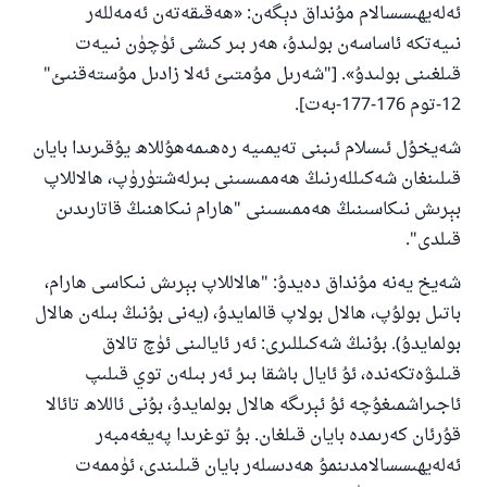
ئەلەيھىسسالام مۇنداق دېگەن: «ھەقىقەتەن ئەمەللەر
نىيەتكە ئاساسەن بولىدۇ، ھەر بىر كىشى ئۈچۈن نىيەت
قىلغىنى بولىدۇ». ["شەرىل مۇمتىئ ئەلا زادىل مۇستەقنىئ"
12-توم 176-177-بەت].
شەيخۇل ئىسلام ئىبنى تەيمىيە رەھىمەھۇللاھ يۇقىرىدا بايان
قىلىنغان شەكىللەرنىڭ ھەممىسىنى بىرلەشتۈرۈپ، ھالاللاپ
بېرىش نىكاسىنىڭ ھەممىسىنى "ھارام نىكاھنىڭ قاتارىدىن
قىلدى".
شەيخ يەنە مۇنداق دەيدۇ: "ھالاللاپ بېرىش نىكاسى ھارام،
باتىل بولۇپ، ھالال بولاپ قالمايدۇ، (يەنى بۇنىڭ بىلەن ھالال
بولمايدۇ). بۇنىڭ شەكىللىرى: ئەر ئايالىنى ئۈچ تالاق
قىلىۋەتكەندە، ئۇ ئايال باشقا بىر ئەر بىلەن توي قىلىپ
ئاجىراشمىغۇچە ئۇ ئېرىگە ھالال بولمايدۇ، بۇنى ئاللاھ تائالا
قۇرئان كەرىمدە بايان قىلغان. بۇ توغرىدا پەيغەمبەر
ئەلەيھىسسالامدىنمۇ ھەدىسلەر بايان قىلىندى، ئۈممەت