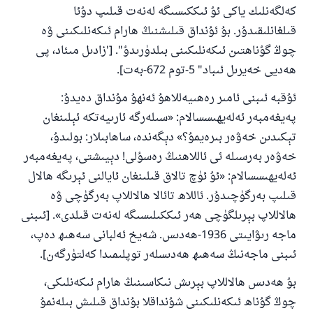
كەلگەنلىك ياكى ئۇ ئىككىسىگە لەنەت قىلىپ دۇئا
قىلغانلىقىدۇر. بۇ ئۇنداق قىلىشنىڭ ھارام ئىكەنلىكىنى ۋە
چوڭ گۇناھتىن ئىكەنلىكىنى بىلدۈرىدۇ". ['زادىل مىئاد، پى
ھەديى خەيرىل ئىباد" 5-توم 672-بەت].
ئۇقبە ئىبنى ئامىر رەھىيەللاھۇ ئەنھۇ مۇنداق دەيدۇ:
پەيغەمبەر ئەلەيھىسسالام: «سىلەرگە ئارىيەتكە ئېلىنغان
تېكىدىن خەۋەر بىرەيمۇ؟» دېگەندە، ساھابىلار: بولىدۇ،
خەۋەر بەرسىلە ئى ئاللاھنىڭ رەسۇلى! دېيىشتى، پەيغەمبەر
ئەلەيھىسسالام: «ئۇ ئۈچ تالاق قىلىنغان ئايالنى ئېرىگە ھالال
قىلىپ بەرگۈچىدۇر. ئاللاھ تائالا ھالاللاپ بەرگۈچى ۋە
ھالاللاپ بېرىلگۈچى ھەر ئىككىلىسىگە لەنەت قىلدى». [ئىبنى
ماجە رىۋايىتى 1936-ھەدىس. شەيخ ئەلبانى سەھىھ دەپ،
ئىبنى ماجەنىڭ سەھىھ ھەدىسلەر توپلىمىدا كەلتۈرگەن].
بۇ ھەدىس ھالاللاپ بېرىش نىكاسىنىڭ ھارام ئىكەنلىكى،
چوڭ گۇناھ ئىكەنلىكىنى شۇنداقلا بۇنداق قىلىش بىلەنمۇ