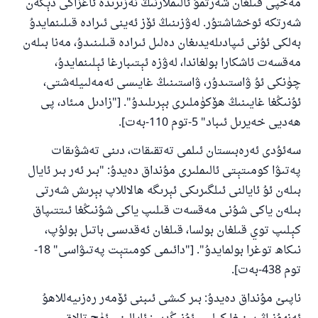
مەخپى قىلغان شەرتمۇ ئالىملارنىڭ نەزىرىدە ئاغزاكى دېگەن
شەرتكە ئوخشاشتۇر. لەۋزىنىڭ ئۆز ئەينى ئىرادە قىلىنمايدۇ
بەلكى ئۇنى ئىپادىلەيدىغان دەلىل ئىرادە قىلىنىدۇ، مەنا بىلەن
مەقسەت ئاشكارا بولغاندا، لەۋزە ئېتىبارغا ئېلىنمايدۇ،
چۈنكى ئۇ ۋاستىدۇر، ۋاستىنىڭ غايىسى ئەمەلىيلەشتى،
ئۇنىڭغا غايىنىڭ ھۆكۈملىرى بېرىلىدۇ". ["زادىل مىئاد، پى
ھەديى خەيرىل ئىباد" 5-توم 110-بەت].
سەئۇدى ئەرەبىستان ئىلمى تەتقىقات، دىنى تەشۋىقات
پەتىۋا كومىتېتى ئالىملىرى مۇنداق دەيدۇ: "بىر ئەر بىر ئايال
بىلەن ئۇ ئايالنى ئىلگىرىكى ئېرىگە ھالاللاپ بېرىش شەرتى
بىلەن ياكى شۇنى مەقسەت قىلىپ ياكى شۇنىڭغا ئىتتىپاق
كېلىپ توي قىلغان بولسا، قىلغان ئەقدىسى باتىل بولۇپ،
نىكاھ توغرا بولمايدۇ". ["دائىمى كومىتېت پەتىۋاسى" 18-
توم 438-بەت].
ناپىئ مۇنداق دەيدۇ: بىر كىشى ئىبنى ئۆمەر رەزىيەللاھۇ