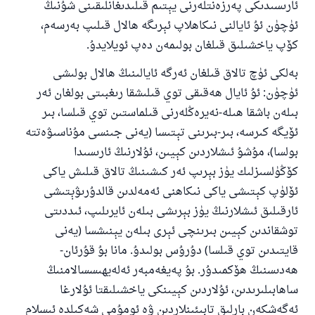
ئارىسىدىكى پەرزەنتلەرنى يېتىم قىلىدىغانلىقىنى شۇنىڭ
ئۈچۈن ئۇ ئايالنى نىكاھلاپ ئېرىگە ھالال قىلىپ بەرسەم،
كۆپ ياخشىلىق قىلغان بولىمەن دەپ ئويلايدۇ.
بەلكى ئۈچ تالاق قىلغان ئەرگە ئايالىنىڭ ھالال بولىشى
ئۈچۈن: ئۇ ئايال ھەقىقى توي قىلىشقا رىغبىتى بولغان ئەر
بىلەن باشقا ھىلە-نەيرەڭلەرنى قىلماستىن توي قىلسا، بىر
ئۆيگە كىرسە، بىر-بىرىنى تېتىسا (يەنى جىنسى مۇناسىۋەتتە
بولسا)، مۇشۇ ئىشلاردىن كېيىن، ئۇلارنىڭ ئارىسىدا
كۆڭۈلسىزلىك يۈز بېرىپ ئەر كىشىنىڭ تالاق قىلىش ياكى
ئۆلۈپ كېتىشى ياكى نىكاھنى ئەمەلدىن قالدۇرىۋېتىشى
ئارقىلىق ئىشلارنىڭ يۈز بېرىشى بىلەن ئايرىلىپ، ئىددىتى
توشقاندىن كېيىن بىرىنچى ئېرى بىلەن يېنىشسا (يەنى
قايتىدىن توي قىلسا) دۇرۇس بولىدۇ. مانا بۇ قۇرئان-
ھەدىسنىڭ ھۆكمىدۇر. بۇ پەيغەمبەر ئەلەيھىسسالامنىڭ
ساھابىلىرىدىن، ئۇلاردىن كېيىنكى ياخشىلىقتا ئۇلارغا
ئەگەشكەن بارلىق تابىئىنلاردىن ۋە ئومۇمى شەكىلدە ئىسلام