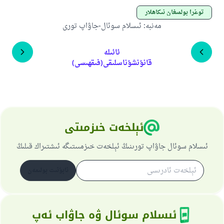
توغرا بولمىغان نىكاھلار
مەنبە
:
ئىسلام سوئال-جاۋاپ تورى
ئائىلە
قانۇنشۇناسلىقى(فىقھىسى)
ئېلخەت خىزمىتى
ئىسلام سوئال جاۋاپ تورىنىڭ ئېلخەت خىزمىىتىگە ئىشتىراك قىلىڭ
ئابۇنىت بولىمەن
ئىسلام سوئال ۋە جاۋاب ئەپ