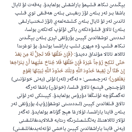
يېڭىدىن نىكاھ قىلىپمۇ ياراشقىلى بولمايدۇ. پەقەت ئۇ ئايال
باشقا بىر ئەر بىلەن ئۆز رىغبىتى بىلەن ھەقىقى توي قىلىپ
ئاندىن ئەر ئۇ ئايال بىلەن كىلىشەلمەي (ئۆز ئىختىيارلىقى
بىلەن) تالاق قىلىۋەتكەن ياكى ئۆلۈپ كەتكەن بولسا،
ئىددىتى توشقاندىن كېيىن بۇرۇنقى ئېرى بىلەن يېڭىدىن
نىكاھ قىلىپ ۋە مېھرى ئىلىپ ياراشسا بولىدۇ. بۇ توغرىدا
ئاللاھ تائالا مۇنداق دەيدۇ:
فَإِنْ طَلَّقَهَا فَلا تَحِلُّ لَهُ مِنْ بَعْدُ
حَتَّى تَنْكِحَ زَوْجاً غَيْرَهُ فَإِنْ طَلَّقَهَا فَلا جُنَاحَ عَلَيْهِمَا أَنْ يَتَرَاجَعَا
إِنْ ظَنَّا أَنْ يُقِيمَا حُدُودَ اللَّهِ وَتِلْكَ حُدُودُ اللَّهِ يُبَيِّنُهَا لِقَوْمٍ
يَعْلَمُونَ
تەرجىمىسى: « ئەگەر (ئەر) ئۇنى (يەنى خوتۇنىنى)
(ئۈچىنچى قېتىم) تالاق قىلسا، (خوتۇن) باشقا ئەرگە
تەگمىگۈچە ئۇنىڭغا دۇرۇس بولمايدۇ. كېيىنكى ئەر ئۇنى
تالاق قىلغاندىن كېيىن (ئىددىتىنى توشقۇزۇپ)، بۇرۇنقى ئەر
بىلەن قايتا ياراشسا، ئۈلارغا ھېچ گۇناھ بولمايدۇ. ئەگەر
ئۇلار ئاللاھنىڭ بەلگىلىمىلىرىگە رىئايە قىلالايدىغانلىقىنى
(يەنى قايتا ياراشقاندىن كېيىن ياخشى ئۆتەلەيدىغانلىقىنى)