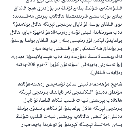
ئەنھۇنىڭ يېنىغا كېلىپ ئۇنىڭدىن: ئايالىنى ئۈچ تالاق
قىلىۋەتكەن، شۇنىڭ بىلەن ئۇنىڭ بىر بۇرادىرى ھېچ قانداق
پىلان تۈزمەستىن قىرىندىشىغا ھالاللاپ بېرىش مەقسىدىدە
توي قىلغان بولسا، ئۇ ئايال بىرىنچى ئېرىگە ھالال بولامدۇ؟
دەپ سورىغاندا، ئىبنى ئۆمەر رەزىيەللاھۇ ئەنھۇ: «ياق، ھالال
بولمايدۇ، لېكىن ئۆز رىغبىتى بىلەن توي قىلغان بولسا بولىدۇ،
بىز بۇنداق شەكىلدىكى توي قىلىشنى پەيغەمبەر
ئەلەيھىسسالامنىڭ دەۋرىدە زىنا دەپ ھېساپلايتتۇق دېدى».
[بۇ ئەسەرنى بەيھەقى "سۈنەنۇن كۈبرا"7-توم 208-بەتتە
رىۋايەت قىلغان].
شەيخ مۇھەممەد ئىبنى سالىھ ئۇسەيمىن رەھىمەھۇللاھ
مۇنداق دەيدۇ: "ئىككىنچى ئەر ئايالنىڭ بىرىنچى ئېرىگە
ھالاللاپ بېرىشنى نىيەت قىلىپ نىكاھ قىلسا، ئۇ ئايال
بىرىنچى ئېرىگە ھالال بولمايدۇ، ئۇ نىكاھ باتىلدۇر. بۇنىڭ
دەلىلى: بۇ كىشى ھالاللاپ بېرىشنى نىيەت قىلدى، شۇنىڭ
بىلەن لەنەتنىڭ ئېچىگە كېرىدۇ. بۇ توغرىدا پەيغەمبەر