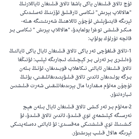
ئۈچ تالاق قىلىنغان ياكى باشقا تالاق قىلىنغان ئاياللارنىڭ
"ھالاللاپ بېرىش" نىكاسى ئارقىلىق ئۆزىنىڭ ئەسلىدىكى
ئېرىگە قايتىۋېلىش ئۈچۈن ئاللاھنىڭ شەرىئىتىگە ھىلە-
مىكىر قىلىشى توغرا بولمايدۇ، "ھالاللاپ بېرىش " نىكاسى بىر
قانچە تۈرلۈك بولۇپ:
1-تالاق قىلغۇچى ئەر ياكى تالاق قىلىنغان ئايال ياكى ئايالنىڭ
ۋەلىلىرى بىر ئەرنى بىر كېچىلىك ئىجارىگە ئېلىپ: ئۇنىڭغا
تالاق قىلىنغان ئايالنى نىكاھلاپ قويىدىغان، ئۇنىڭ بىلەن
بىرگە بولىدىغان ئاندىن تالاق قىلىۋېتىدىغانلىقىنى، بۇنىڭ
ئۈچۈن مەلۇم مىقداردا مال بېرىدىغانلىقىنى شەرت قىلىشتىن
ئىبارەتتۇر.
2-مەلۇم بىر ئەر كىشى تالاق قىلىنغان ئايال بىلەن ھېچ
نەرسىگە كېلىشمەي توي قىلىدۇ، ئاندىن تالاق قىلىدۇ، ئۇ
كىشىنىڭ توي قىلىشتىكى مەقسىدى: ئۇ ئايالنى دەسلەپتىكى
ئېرىگە ھالال قىلىپ بېرىشتۇر.