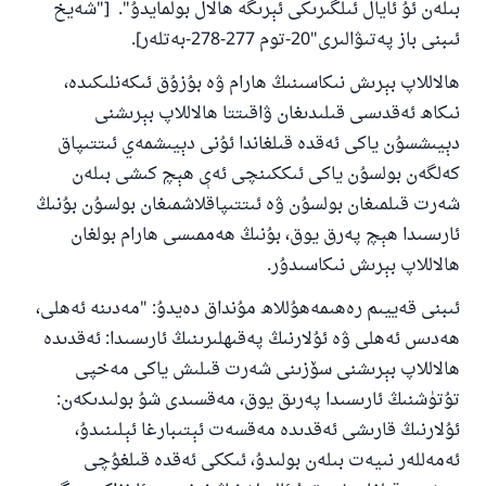
مۇسلىم رىۋايەت قىلغان (1893) ھەدىس
بىلەن ئۇ ئايال ئىلگىرىكى ئېرىگە ھالال بولمايدۇ". ["شەيخ
ئىبنى باز پەتىۋالىرى"20-توم 277-278-بەتلەر].
ھالاللاپ بېرىش نىكاسىنىڭ ھارام ۋە بۇزۇق ئىكەنلىكىدە،
ئىئائە
نىكاھ ئەقدىسى قىلىدىغان ۋاقىتتا ھالاللاپ بېرىشنى
دېيىشسۇن ياكى ئەقدە قىلغاندا ئۇنى دېيىشمەي ئىتتىپاق
كەلگەن بولسۇن ياكى ئىككىنچى ئەې ھېچ كىشى بىلەن
شەرت قىلمىغان بولسۇن ۋە ئىتتىپاقلاشمىغان بولسۇن بۇنىڭ
ئارىسىدا ھېچ پەرق يوق، بۇنىڭ ھەممىسى ھارام بولغان
ھالاللاپ بېرىش نىكاسىدۇر.
ئىبنى قەييىم رەھىمەھۇللاھ مۇنداق دەيدۇ: "مەدىنە ئەھلى،
ھەدىس ئەھلى ۋە ئۇلارنىڭ پەقىھلىرىنىڭ ئارىسىدا: ئەقدىدە
ھالاللاپ بېرىشنى سۆزىنى شەرت قىلىش ياكى مەخپى
تۇتۈشنىڭ ئارىسىدا پەرىق يوق، مەقسىدى شۇ بولىدىكەن:
ئۇلارنىڭ قارىشى ئەقدىدە مەقسەت ئېتىبارغا ئېلىنىدۇ،
ئەمەللەر نىيەت بىلەن بولىدۇ، ئىككى ئەقدە قىلغۇچى