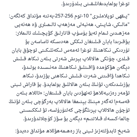
توغرا بولمايدىغانلىقىنى بىلدۈرىدۇ.
"پىقھى توپلاملىرى" 10-توم 256-257-بەتتە مۇنداق كەلگەن:
"مالىكى، شاپىئى، ھەنبەلى مەزھەپ ئالىمىلرى ۋە ھەنەپى
مەزھىدىن ئىمام ئەبۇ يۈسۈپ قاتارلىق كۆپچىلىك ئالىملار:
يۇقىرىدا بايان قىلىنغان ئىككى ھەدىسكە ئاساسەن بۇ
تۈردىكى نىكاھنىڭ توغرا ئەمەس ئىكەنلىكىنى ئوچۇق بايان
قىلدى، چۈنكى ھالاللاپ بېرىش شەرتى بىلەن نىكاھ قىلىش
دېگەن ھۆكۈمدە ۋاقىتلىق نىكاھنىڭ مەنىسىدە بولىدۇ،
نىكاھدا ۋاقىتنى شەرت قىلىش نىكاھنى بۇزىدۇ، نىكاھ
بۇزىلىدىكەن، ئۇنىڭ بىلەن ھالاللىق بولمايدۇ. بۇ قاراش ئىبنى
ئۆمەر رەزىيەللاھۇ ئەنھۇدىن بايان قىلىنغان: «ئاللاھ بىلەن
قەسەم! ئەگەر مېنىڭ يېنىمغا ھالاللاپ بەرگۈچى بىلەن ئۇنىڭ
ئۈچۈن ھالاللاپ بېرىلگۈچى كەلتۈرۈلسە، ئۇ ئىككىسىنى
چالما-كىسەك قىلاتتىم» دېگەن بۇ سۆز كۈچلاندۇرىدۇ.
شەيخ ئابدۇلئەزىز ئىبنى باز رەھىمەھۇللاھ مۇنداق دەيدۇ: