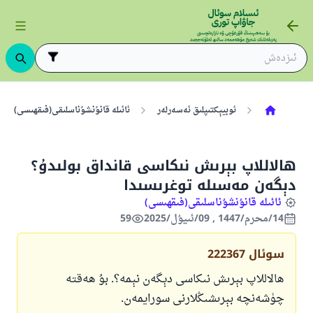
ئوبيېكتىپلىق ئەسەرلەر
ئائىلە قانۇنشۇناسلىقى(فىقھىسى)
ھالاللاپ بېرىش نىكاسى قانداق بولىدۇ؟
دېگەن مەسىلە توغرىسىدا
ئائىلە قانۇنشۇناسلىقى(فىقھىسى)
14/محرم/1447 , 09/ئىيۇل/2025
59
سوئال
222367
ھالاللاپ بېرىش نىكاسى دېگەن نېمە؟. بۇ ھەقتە
چۈشەنچە بېرىشىڭلارنى سورايمەن.