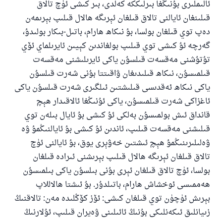
ئالىملىرى بۇنىڭغا بىرلىككە كەلدى، بىر كىشى ئۈچ تالاق
قىلىنغان ئايالنى تالاق قىلغان ئېرىگە ھالال قىلىپ بېرىمەن
دەپ توي قىلغان بولسا، بۇ نىكاھ ھارام، باتىل-بىكار بولىدۇ،
گەرچە ئۇ كىشى توي قىلىپ بولغاندىن كېيىن ئايرىلماي ئۆي
تۇتۇشنى مەقسەت قىلسۇن ياكى ئايرىلىشنى مەقسەت
قىلمىسۇن، نىكاھ قىلىدىغان ۋاقىتتا بۇنى شەرت قىلسۇن
ياكى نىكاھ ئەقدىسى قىلىشتىن ئىلگىرى شەرت قىلسۇن ياكى
ئاغزاكى شەرت قىلمىسۇن، ياكى ئۇنىڭغا ئالاقىدار ھېچ
قانداق ئىش بولمىسۇن بەلكى ئۇ كىشى بۇ ئايال بىلەن توي
قىلىشنى مەقسەت قىلىپ، ئاندىن ئۇ كىشى بۇ ئايالنىڭمۇ ۋە
ۋەلىلىرىنىڭمۇ ھېچ ئىشتىن خەۋېرى يوق، بۇ ئايالنى ئۈچ
تالاق قىلغان ئېرىگە ھالال قىلىپ بېرىشنى ئىرادە قىلغان
بولسا، ئۈچ تالاق قىلغان ئېرى بۇنى بىلسۇن ياكى بىلمىسۇن
ھەممىسى ئوخشاش ھارام، باتىلدۇر. بۇ ئىشتا ھالاللاپ
بېرىش ئۈچۈن توي قىلغان كىشى: ئۆز كۆڭلىدە مەن: تالاقنىڭ
زىيانلىق ئىكەنلىكى بۇنىڭ ئائىلىنى ۋەيران قىلىپ، ئۇلارنىڭ