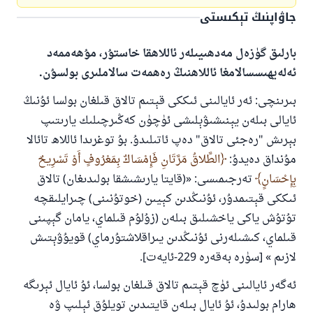
جاۋاپنىڭ تېكىستى
بارلىق گۈزەل مەدھىيىلەر ئاللاھقا خاستۇر، مۇھەممەد
ئەلەيھىسسالامغا ئاللاھنىڭ رەھمەت سالاملىرى بولسۇن.
بىرىنچى: ئەر ئايالىنى ئىككى قېتىم تالاق قىلغان بولسا ئۇنىڭ
ئايالى بىلەن يېنىشىۋېلىشى ئۈچۈن كەڭىرچىلىك يارىتىپ
بېرىش "رەجئى تالاق" دەپ ئاتىلىدۇ. بۇ توغرىدا ئاللاھ تائالا
مۇنداق دەيدۇ:
الطَّلاقُ مَرَّتَانِ فَإِمْسَاكٌ بِمَعْرُوفٍ أَوْ تَسْرِيحٌ
بِإِحْسَانٍ
تەرجىمىسى: «(قايتا يارىشىشقا بولىدىغان) تالاق
ئىككى قېتىمدۇر، ئۇنىڭدىن كېيىن (خوتۇنىنى) چىرايلىقچە
تۇتۇش ياكى ياخشىلىق بىلەن (زۇلۇم قىلماي، يامان گېپىنى
قىلماي، كىشىلەرنى ئۇنىڭدىن يىراقلاشتۇرماي) قويۇۋېتىش
لازىم » [سۈرە بەقەرە 229-ئايەت].
ئەگەر ئايالىنى ئۈچ قېتىم تالاق قىلغان بولسا، ئۇ ئايال ئېرىگە
ھارام بولىدۇ، ئۇ ئايال بىلەن قايتىدىن تويلۇق ئېلىپ ۋە