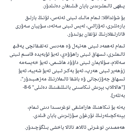
پىقھى ئالىملىرىدىن بايان قىلىنغان دەلىلدۇر.
بۇ شۇنداقلا: ئىمام مالىك ئىبنى ئەنەس، ئۇنىڭ بارلىق
يارەنلىرى، ئەۋزائىي، لەيس ئىبنى سەئەد، سۇپيان سەۋرى
قاتارلىقلارنىڭ تۇتقان يولىدۇر.
ئىمام ئەھمەد ئىبنى ھەنبەل ۋە ھەدىس تەتقىقاتچى پەقىھ
ئالىملىرى، ئىسھاق ئىبنى راھۇۋەي، ئەبۇ ئۇبەيدە قاسىم ئىبنى
سەللام، سۇلايمان ئىبنى داۋۇد ھاشىمى، ئەبۇ خەيسەمە
زۈھەير ئىبنى ھەرپ، ئەبۇ بەكىر ئىبنى ئەبۇ شەيبە، ئەبۇ
ئىسھاق جەۋزىجانى ۋە باشقا ئالىملارنىڭ مەزھىبىدۇر".
["ھالاللاپ بېرىش نىكاسىنى باتىللىقىنىڭ دەلىلى" 6-8-
بەتلەر].
يەنە بۇ نىكاھنىڭ ھاراملىقى توغرىسىدا دىنى ئىمام،
يېتەكچىلەرنىڭ نۇرغۇن سۆزلىرىنى بايان قىلدى.
ھەممىدىن توغىرنى ئاللاھ تائالا ياخشى بىلگۈچىدۇر.