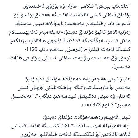
"ھالاللاپ بېرىش" نىكاسى ھارام ۋە بۇزۇق ئەقىدىدۇر.
بۇنداق قىلغان كىشى ئاللاھنىڭ لەنىتىگە ھەقلىق بولىدۇ. بۇ
توغرىدا بايان قىلىنغان ھەدىستە: ئابدۇللاھ ئىبنى مەسئۇد
رەزىيەللاھۇ ئەنھۇ مۇنداق دەيدۇ: «پەيغەمبەر ئەلەيھىسسالام
ھالال قىلىپ بەرگۈچىگە ۋە ئۇنىڭ ئۈچۈن ھالاللاپ بېرىلگەن
كىشىگە لەنەت قىلدى». [تىرمىزى سەھىھ دەپ 1120-
نومۇرلۇق ھەدىستە رىۋايەت قىلغان. نىسائى رىۋايىتى 3416-
ھەدىس].
ھاپىز ئىبنى ھەجەر رەھىمەھۇللاھ مۇنداق دەيدۇ: بۇ
ھەدىس بۇخارىنىڭ شەرتىگە چۈشكەنلىكى ئۈچۈن ئىبنى
قەتتان ۋە ئىبنى دەقىيقىل ئىيد سەھىھ دېگەن". "تەلخىسىل
ھەبىير" 3-توم 372-بەت.
ئىبنى قەييىم رەھىمەھۇللاھ مۇنداق دەيدۇ:
"پەيغەمبەرئەلەيھىسسالامنىڭ ئۇ ئىككىسىگە لەنەت قىلىشى،
ئاللاھ تائالادىن ئۇ ئىككىسىگە لەنەت قىلغانلىق خەۋېرى