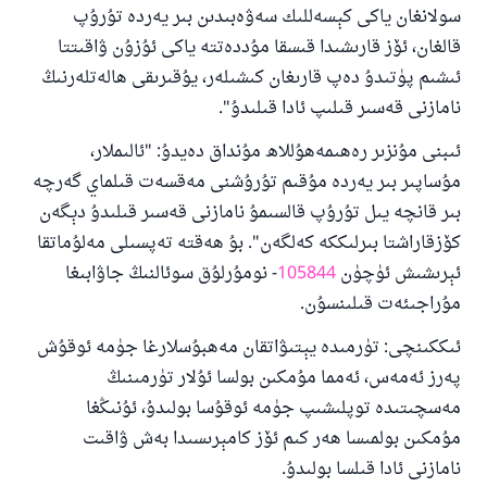
سولانغان ياكى كېسەللىك سەۋەبىدىن بىر يەردە تۇرۇپ
قالغان، ئۆز قارىشىدا قىسقا مۇددەتتە ياكى ئۇزۇن ۋاقىتتا
ئىشىم پۈتىدۇ دەپ قارىغان كىشىلەر، يۇقىرىقى ھالەتلەرنىڭ
نامازنى قەسىر قىلىپ ئادا قىلىدۇ".
ئىبنى مۇنزىر رەھىمەھۇللاھ مۇنداق دەيدۇ: "ئالىملار،
مۇساپىر بىر يەردە مۇقىم تۇرۇشنى مەقسەت قىلماي گەرچە
بىر قانچە يىل تۇرۇپ قالسىمۇ نامازنى قەسىر قىلىدۇ دېگەن
كۆزقاراشتا بىرلىككە كەلگەن". بۇ ھەقتە تەپسىلى مەلۇماتقا
ئېرىشىش ئۈچۈن
105844
- نومۇرلۇق سوئالنىڭ جاۋابىغا
مۇراجىئەت قىلىنسۇن.
ئىككىنچى: تۈرمىدە يېتىۋاتقان مەھبۇسلارغا جۈمە ئوقۇش
پەرز ئەمەس، ئەمما مۇمكىن بولسا ئۇلار تۈرمىنىڭ
مەسچىتىدە توپلىشىپ جۈمە ئوقۇسا بولىدۇ، ئۇنىڭغا
110845 - نومۇرلۇق سوئالنىڭ جاۋابى
مۇمكىن بولمىسا ھەر كىم ئۆز كامېرىسىدا بەش ۋاقىت
ئائىلىنى ساقلاپ قالدى
نامازنى ئادا قىلسا بولىدۇ.