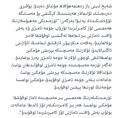
ئۇممەتكە جاۋاپ بېرىشىمىزگە ياردەم قىلىڭ
شەيخ ئىبنى باز رەھىمەھۇللاھ مۇنداق دەيدۇ: يۇقىرى
پەيغەمبەرئەلەيھىسسالام مۇنداق دېگەن:
دەرىجىلىك ئۆلىمالار ھەيئىتىنىڭ كېڭىشى بۇ مەسىلىگە
ياخشىلىققا باشلارپ قويغان كىشى قىلغۇچىغا
تۆۋەندىكىدەك پەتىۋا بەرگەن: "تۈرمىدىكى مەھبۇسلارنىڭ
ئوخشاش ساۋاپقا ئېرىشىدۇ
ھەممىسى ئۆز كامىرلىرىدا تۇرۇپ جۈمە نامىزى ۋە بەش
مۇسلىم رىۋايەت قىلغان (1893) ھەدىس
ۋاقىت نامازنى بىر ئىمامغا ئەگىشىپ ئوقۇشقا قادىر
بولالمايدۇ، پەقەت مىكرىپۇن ئارقىلىق ئىمامنىڭ ئاۋازىنى
ئاڭلىيالايدۇ، ئۇلارنىڭ مەسچىتكە بېرىشى مۇمكىن
ئىئائە
بولمىغانلىقى ئۈچۈن ئۇلارغا جۈمە نامىزى پەرز بولمايدۇ.
ئەگەر تۈرمە مەسچىتىدە جۈمە نامىزى ئوقۇلىدىغان بولسا،
شۇنداقلا ئۇلارنىڭ مەسچىتكە بېرىشى مۇمكىن بولسا،
جامائەت بىلەن جۈمە نامىزى ئوقۇيدۇ، مۇمكىن بولمىسا
جۈمەنىڭ ئورنىغا پېشىن ئوقۇيدۇ.
تۈرمىدىكىلەرنىڭ ھەممىسى بىر مەسچىتتە ناماز ئوقۇشقا
مۇمكىن بولمىسا، ھەر بىر كامىردىكىلەر ئۆز ئالدىغا جامائەت
بولۇپ بەش ۋاقىت نامازنى ئۆز كامېرىلىرىدا ئوقۇيدۇ".