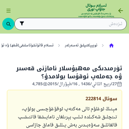
ئوبيېكتىپلىق ئەسەرلەر
ئىسلام قانۇنشۇناسلىقى(فىقھ) ۋە ئۇن
تۈرمىدىكى مەھبۇسلار نامازنى قەسىر
ۋە جەملەپ ئوقۇسا بولامدۇ؟
27/ربيع الثاني/1436 , 16/فېۋرال/2015
4,785
سوئال
222814
مېنىڭ ئوغلۇم ئالى مەكتەپ ئوقۇغۇچىسى بولۇپ،
تىنچلىق شەكىلدە ئىلىپ بېرىلغان نامايىشقا قاتنىشىپ
قالغانلىق سەۋەبىدىن بەش يىللىق قاماق جازاسى