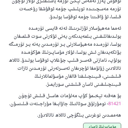
ئوقۇش پەرز ئەمەس لېكىن تۈرمە باشلىقلىرى ئۇلار ئۈچۈن
تۈرمە مەسچىتىدە توپلىشپ جۈمە ئوقۇشقا رۇخسەت
قىلسا، ئۇ ۋاقىتتا جۈمە ئوقۇسا بولىدۇ.
ئەمما مەھبۇسلار ئۆزلىرىنىڭ ئەتە قايسى تۈرمىدە
بولىدىغانلىقىنى بىلمەيدىكەن يەنى ئۇلارنى سوت قىلمىغان
بولسا، تۈرمىدە مەھبۇسلارنى بىر تۈرمىدىن يەنە بىر تۈرمىگە
يۆتكەيدىغان ئىش بولسا، ئۇلار مۇساپىرنىڭ ھۆكۈمىدە
بولۇپ، نامازنى قەسىر قىلىپ جۇغلاپ ئوقۇسا بولىدۇ. ئاللاھ
تائالادىن زۇلۇمغا ئۇچرىغان ئەسىرلەرنى تۈرمىدىن ئازات
قىلىشىنى، قىيىنچىلىقتا قالغان مۇسۇلمانلارنىڭ
قىيىنچىلىقىنى ئاسان قىلىشنى سورايمىز.
بۇ ھەقتە تېخىمۇ كۆپ مەلۇمات ھاسىل قىلىش ئۈچۈن
81421
- نومۇرلۇق سوئالنىڭ جاۋابىغا مۇراجىئەت قىلىنسۇن.
ھەممىدىن توغرىنى بىلگۈچى ئاللاھ تائالادۇر.
مۇساپىرنىڭ نامىزى