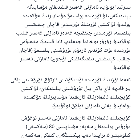
سىرتىدا بولۇپ، نامازنى قەسىر قىلىدىغان مۇساپىگە
يېتىدىكەن، ئۇ تۈرمىدە بولسىمۇ مۇساپىرنىڭ ھۆكمىدە
بولىدۇ، ئۇ كىشى ئۆزىنىڭ تۈرمىدىن قاچان چىقىشىنى
بىلمىسە، تۇرمىدىن چىققىچە قەدەر نامازنى قەسىر قىلىپ
ئوقۇيدۇ، زۆرۈر بولغاندا جەملەپ ئادا قىلىدۇ. مەھبۇس
تۈرمىدە تۆت كۈندىن ئارتۇق تۇرۇشىنى بىلسىمۇ (قاچان
چىقىپ كېتىشىنى بىلمىگەنلىكى ئۈچۈن) نامازنى قەسىر
ئوقۇيدۇ.
ئەمما ئۆزىنىڭ تۈرمىدە تۆت كۈندىن ئارتۇق تۇرۇشىنى ياكى
بىر قانچە ئاي ياكى يىل تۇرۇشىنى بىلىدىكەن، ئۇ كىشى
كۆپچىلىك ئالىملارنىڭ قارىشىدا مۇساپىرنىڭ ھۆكمىدە
بولمايدۇ، يەنى نامازنى تولۇق ئوقۇيدۇ.
كۆپچىلىك ئالىملارنىڭ قارىشىدا نامازنى قەسىر ئوقۇش
دۇرۇس بولىدىغان سەپەر مۇساپىسى 80 (سەكسەن)
كىلومېتىر ئەتراپىدا دەپ بېكىتىلگەن. كىمكى سەكسەن