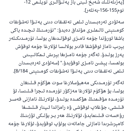
[پەزىلەتلىك شەيخ ئىبنى باز پەتىۋالىرى توپلىمى 12-
توم155-156-بەتلەر].
سەئۇدى ئەرەبىستان ئىلمى تەتقىقات دىنى پەتىۋا تەشۋىقات
كومىتېتى ئالىملىرى مۇنداق دەيدۇ: "تۈرمىنىڭ ئىچىدە ياكى
باشقا ئورۇندا جۈمە نامىزى ئوقۇلىدىغان بولسا، تۈرمىدىكىلەر
بېرىپ ناماز ئوقۇشقا قادىر بولالىسا ئۇلارغا جۈمە ئوقۇش
پەرز بولىدۇ. ئەگەر جۈمە نامىزىغا بېرىش ئىمكانىيىتى
بولمىسا، پېشىن نامىزى ئوقۇيدۇ." [سەئۇدى ئەرەبىستان
ئىلمى تەتقىقات دىنى پەتىۋا تەشۋىقات كومىتېتى 8/184].
ئەگەر تۈرمىدىكى مەھبۇسلارغا سوت ھۆكۈم قىلىنغان
بولسا، بۇ ھۆكۈم ئۇلارغا مەزكۇر تۈرمىدە ئىجرا قىلىنسا، ئۇ
تۈرمىدە مۇقىمنىڭ ھۆكمىدە بولىدۇ، ئۇلارنىڭ نامازنى قەسىر
قىلىشى، جۇغلاپ ئوقۇشى ۋە رامزاندا ئىپتار قىلىشىغا
رۇخسەت قىلىنمايدۇ، ئۇلارنىڭ ھەر بىر بۆلىكى ئۆزىنىڭ
كامېرىلىرىدا نامازنى جامائەت بولۇپ ئوقۇيدۇ، ئۇلارغا جۈمە