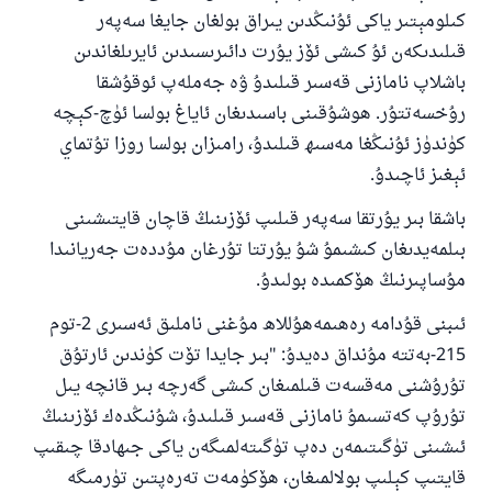
كىلومېتىر ياكى ئۇنىڭدىن يىراق بولغان جايغا سەپەر
قىلىدىكەن ئۇ كىشى ئۆز يۇرت دائىرىسىدىن ئايرىلغاندىن
باشلاپ نامازنى قەسىر قىلىدۇ ۋە جەملەپ ئوقۇشقا
رۇخسەتتۇر. ھوشۇقىنى باسىدىغان ئاياغ بولسا ئۈچ-كېچە
كۈندۈز ئۇنىڭغا مەسىھ قىلىدۇ، رامىزان بولسا روزا تۇتماي
ئېغىز ئاچىدۇ.
باشقا بىر يۇرتقا سەپەر قىلىپ ئۆزىنىڭ قاچان قايتىشىنى
بىلمەيدىغان كىشىمۇ شۇ يۇرتتا تۇرغان مۇددەت جەريانىدا
مۇساپىرنىڭ ھۆكمىدە بولىدۇ.
ئىبنى قۇدامە رەھىمەھۇللاھ مۇغنى ناملىق ئەسىرى 2-توم
215-بەتتە مۇنداق دەيدۇ: "بىر جايدا تۆت كۈندىن ئارتۇق
تۇرۇشنى مەقسەت قىلمىغان كىشى گەرچە بىر قانچە يىل
تۇرۇپ كەتسىمۇ نامازنى قەسىر قىلىدۇ، شۇنىڭدەك ئۆزىنىڭ
ئىشىنى تۈگىتىمەن دەپ تۈگىتەلمىگەن ياكى جىھادقا چىقىپ
قايتىپ كېلىپ بولالمىغان، ھۆكۈمەت تەرەپتىن تۈرمىگە