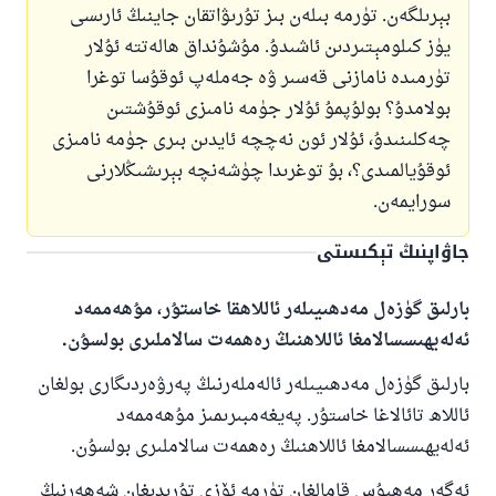
بېرىلگەن. تۈرمە بىلەن بىز تۇرىۋاتقان جاينىڭ ئارىسى
يۈز كىلومېتىردىن ئاشىدۇ. مۇشۇنداق ھالەتتە ئۇلار
تۈرمىدە نامازنى قەسىر ۋە جەملەپ ئوقۇسا توغرا
بولامدۇ؟ بولۇپمۇ ئۇلار جۈمە نامىزى ئوقۇشتىن
چەكلىنىدۇ، ئۇلار ئون نەچچە ئايدىن بىرى جۈمە نامىزى
ئوقۇيالمىدى؟، بۇ توغرىدا چۈشەنچە بېرىشىڭلارنى
سورايمەن.
جاۋاپنىڭ تېكىستى
بارلىق گۈزەل مەدھىيىلەر ئاللاھقا خاستۇر، مۇھەممەد
ئەلەيھىسسالامغا ئاللاھنىڭ رەھمەت سالاملىرى بولسۇن.
بارلىق گۈزەل مەدھىيىلەر ئالەملەرنىڭ پەرۋەردىگارى بولغان
ئاللاھ تائالاغا خاستۇر. پەيغەمبىرىمىز مۇھەممەد
ئەلەيھىسسالامغا ئاللاھنىڭ رەھمەت سالاملىرى بولسۇن.
ئەگەر مەھبۇس قامالغان تۈرمە ئۆزى تۇرىدىغان شەھەرنىڭ