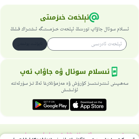
ئېلخەت خىزمىتى
ئىسلام سوئال جاۋاپ تورىنىڭ ئېلخەت خىزمىىتىگە ئىشتىراك قىلىڭ
ئابۇنىت بولىمەن
ئىسلام سوئال ۋە جاۋاب ئەپ
سەھىپىنى ئىنتىرنىتسىز كۆرۈش ۋە مەزمۇنلارغا ئەڭ تىز سۈرئەتتە
ئۈلىشىش
تورسەھىپىسى ھەققىدە
باش نازارەتچى
خۇسۇسىي سىياسەت