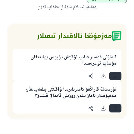
مەنبە
:
ئىسلام سوئال-جاۋاپ تورى
مەزمۇنغا ئالاقىدار تىمىلار
نامازنى قەسىر قىلىپ ئۇقۇش دۇرۇس بولىدىغان
مۇساپە توغرىسىدا
تۈرمىنىڭ قاراڭغۇ كامىرىلىرىدا ۋاقىتنى بىلمەيدىغان
مەھبۇسلار ناماز بىلەن روزىنى قانداق قىلىدۇ؟