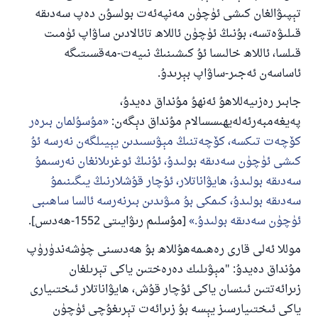
تېپىۋالغان كىشى ئۈچۈن مەنپەئەت بولسۇن دەپ سەدىقە
قىلىۋەتسە، بۇنىڭ ئۈچۈن ئاللاھ تائالادىن ساۋاپ ئۈمىت
قىلسا، ئاللاھ خالىسا ئۇ كىشىنىڭ نىيەت-مەقسىتىگە
ئاساسەن ئەجىر-ساۋاپ بېرىدۇ.
جابىر رەزىيەللاھۇ ئەنھۇ مۇنداق دەيدۇ،
پەيغەمبەرئەلەيھىسسالام مۇنداق دېگەن:
مۇسۇلمان بىرەر
كۆچەت تىكسە، كۆچەتنىڭ مېۋىسىدىن يېيىلگەن نەرسە ئۇ
كىشى ئۈچۈن سەدىقە بولىدۇ، ئۇنىڭ ئوغرىلانغان نەرسىمۇ
110845 - نومۇرلۇق سوئالنىڭ جاۋابى
سەدىقە بولىدۇ، ھايۋاناتلار، ئۇچار قۇشلارنىڭ يىگىنىمۇ
ئائىلىنى ساقلاپ قالدى
سەدىقە بولىدۇ، كىمكى بۇ مىۋىدىن بىرنەرسە ئالسا ساھىبى
ئۈچۈن سەدىقە بولىدۇ.
[مۇسلىم رىۋايىتى 1552-ھەدىس].
ئۇممەتكە جاۋاپ بېرىشىمىزگە ياردەم قىلىڭ
موللا ئەلى قارى رەھىمەھۇللاھ بۇ ھەدىسنى چۈشەندۈرۈپ
پەيغەمبەرئەلەيھىسسالام مۇنداق دېگەن:
مۇنداق دەيدۇ: "مېۋىلىك دەرەختىن ياكى تېرىلغان
ياخشىلىققا باشلارپ قويغان كىشى قىلغۇچىغا
زىرائەتتىن ئىنسان ياكى ئۇچار قۇش، ھايۋاناتلار ئىختىيارى
ئوخشاش ساۋاپقا ئېرىشىدۇ
ياكى ئىختىيارسىز يېسە بۇ زىرائەت تېرىغۇچى ئۈچۈن
مۇسلىم رىۋايەت قىلغان (1893) ھەدىس