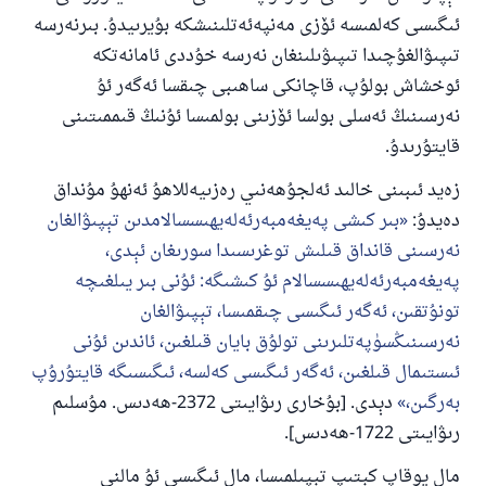
ئىگىسى كەلمىسە ئۆزى مەنپەئەتلىنىشكە بۇيرىيدۇ. بىرنەرسە
تىپىۋالغۇچىدا تىپىۋىلىنغان نەرسە خۇددى ئامانەتكە
ئوخشاش بولۇپ، قاچانكى ساھىبى چىقسا ئەگەر ئۇ
نەرسىنىڭ ئەسلى بولسا ئۆزىنى بولمىسا ئۇنىڭ قىممىتىنى
قايتۇرىدۇ.
زەيد ئىبىنى خالىد ئەلجۇھەنىي رەزىيەللاھۇ ئەنھۇ مۇنداق
دەيدۇ:
بىر كىشى پەيغەمبەرئەلەيھىسسالامدىن تېپىۋالغان
نەرسىنى قانداق قىلىش توغرىسىدا سورىغان ئېدى،
پەيغەمبەرئەلەيھىسسالام ئۇ كىشىگە: ئۇنى بىر يىلغىچە
تونۇتقىن، ئەگەر ئىگىسى چىقمىسا، تېپىۋالغان
نەرسىنىڭسۈپەتلىرىنى تولۇق بايان قىلغىن، ئاندىن ئۇنى
ئىستىمال قىلغىن، ئەگەر ئىگىسى كەلسە، ئىگىسىگە قايتۇرۇپ
بەرگىن،
دېدى. [بۇخارى رىۋايىتى 2372-ھەدىس. مۇسلىم
رىۋايىتى 1722-ھەدىس].
مال يوقاپ كېتىپ تېپىلمىسا، مال ئىگىسى ئۇ مالنى