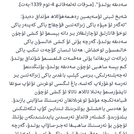
سەدىقە بولىدۇ". [مىرقات ئەلمەفاتىھ 4-توم 1339-بەت].
شەيخ ئىبنى ئۇسەيمىين رەھىمەھۇللاھ مۇنداق دەيدۇ:
ئىئائە
"ئەگەر ئۇ مېۋە ياكى زىرائەتتىن قۇچقاچ ياكى كەپتەر ياكى
توخۇ قاتارلىق ئۇچارلىقلار بىر دانە يېسىمۇ ئۇ كىشى ئۈچۈن
سەدىقە بولىدۇ، گەرچە بۇنى ئۇ كىشى خالىسۇن ياكى
خالىمىسۇن ئوخشاش. ھەتتا ئىنسان كۆچەت تىكىپ ياكى
زىرائەت تېرىغاندا بۇنى مەقسەت قىلمىسىمۇ شۇنداق بولىدۇ.
كىم يېسە ساھىبى ئۈچۈن سەدىقە بولىدۇ، بۇنىڭدىنمۇ
ئەجەبلىنەرلىكى، بىرسى كېلىپ باغدىن ياكى زىرائەتتىن بىر
نەرسە ئوغۇرلاپ كەتسە، باغ ئىگىسى ئوغرىنى تۇتۇپ سوتقا
تاپشۇرسىمۇ يەنىلا ئاللاھ تائالا ئۇ كىشى ئۈچۈن
قىيامەتكىچە مۇشۇ ئوغرىلانغان نەرسىنىڭ ساۋابنى يازىدۇ.
بۇ ھەدىس ياخشىلىق يوللىرىنىڭ ئىنتايىن كۆپ ئىكەنلىكىنى
بىلدۈرىدۇ. كىشىلەر قانداق نەرسىدىن پايدىلىنىدىكەن بۇنىڭ
ئۈچۈن بۇ نەرسىنىڭ ساھىبىغا ئەجىر-ساۋاپ بولىدۇ، گەرچە