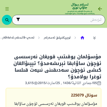
ئوبيېكتىپلىق ئەسەرلەر
ئەدەپ-قائىدىلەر،ئەخلاقلار ۋ
مۇسۇلمان يوقىتىپ قويغان نەرسىسى
ئۈچۈن ساۋابقا ئېرىشەمدۇ؟ تېپىۋالغان
كىشى ئۈچۈن سەدىقىنى نىيەت قىلسا
توغرا بولامدۇ؟
05/جمادى الثانية/1436 , 25/مارت/2015
3,615
سوئال
225079
مۇسۇلمان يوقىتىپ قويغان نەرسىسى ئۈچۈن ساۋابقا