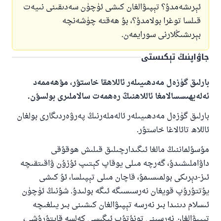
ئېرىشەمدۇ؟ تېپىۋالغان كىشى ئۈچۈن سەدىقىنى نىيەت
قىلسا توغرا بولامدۇ؟، بۇ ھەقتە چۈشەنچە
بېرىشىڭلارنى سورايمەن.
جاۋاپنىڭ تېكىستى
بارلىق گۈزەل مەدھىيىلەر ئاللاھقا خاستۇر، مۇھەممەد
ئەلەيھىسسالامغا ئاللاھنىڭ رەھمەت سالاملىرى بولسۇن.
بارلىق گۈزەل مەدھىيىلەر ئالەملەرنىڭ پەرۋەردىگارى بولغان
ئاللاھ تائالاغا خاستۇر.
مۇسۇلماننىڭ مالغا ئىگىدارچىلىق قىلىش ھوقۇقى
داۋاملىشىدۇ، گەرچە مىلى يوقاپ كېتىپ ئۇزۇن ۋاقىتقىچە
ئىز-دېرىكى بولمىسىمۇ، قاچان مىلى تېپىلسا، ئۇ كىشى
يۇتتۇرۇپ قويغان نەرسىسىگە ئىگە بولىدۇ. شۇنىڭ ئۈچۈن
ئىسلام دىنىدا بىر نەرسە تېپىۋالغان كىشىنى بىر يىلغىچە
تېپىۋالغان نەرسىنى تونۇتۇپ ئىگىسى كەلسە قايتۇرۇشى،