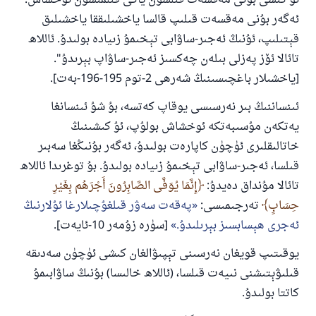
ئۇ كىشى بۇنى مەقسەت قىلسۇن ياكى قىلمىسۇن ئوخشاش.
ئەگەر بۇنى مەقسەت قىلىپ قالسا ياخشىلىققا ياخشىلىق
قېتىلىپ، ئۇنىڭ ئەجىر-ساۋابى تېخىمۇ زىيادە بولىدۇ. ئاللاھ
تائالا ئۆز پەزلى بىلەن چەكسىز ئەجىر-ساۋاپ بېرىدۇ".
[ياخشىلار باغچىسىنىڭ شەرھى 2-توم 195-196-بەت].
ئىنساننىڭ بىر نەرسىسى يوقاپ كەتسە، بۇ شۇ ئىنسانغا
يەتكەن مۇسىبەتكە ئوخشاش بولۇپ، ئۇ كىشىنىڭ
خاتالىقلىرى ئۈچۈن كاپارەت بولىدۇ، ئەگەر بۇنىڭغا سەبىر
قىلسا، ئەجىر-ساۋابى تېخىمۇ زىيادە بولىدۇ. بۇ توغرىدا ئاللاھ
تائالا مۇنداق دەيدۇ:
إِنَّمَا يُوَفَّى الصَّابِرُونَ أَجْرَهُم بِغَيْرِ
حِسَابٍ
تەرجىمىسى:
پەقەت سەۋر قىلغۇچىلارغا ئۇلارنىڭ
ئەجرى ھېسابسىز بېرىلىدۇ.
[سۈرە زۇمەر 10-ئايەت].
يوقىتىپ قويغان نەرسىنى تېپىۋالغان كىشى ئۈچۈن سەدىقە
قىلىۋېتىشنى نىيەت قىلسا، (ئاللاھ خالىسا) بۇنىڭ ساۋابىمۇ
كاتتا بولىدۇ.