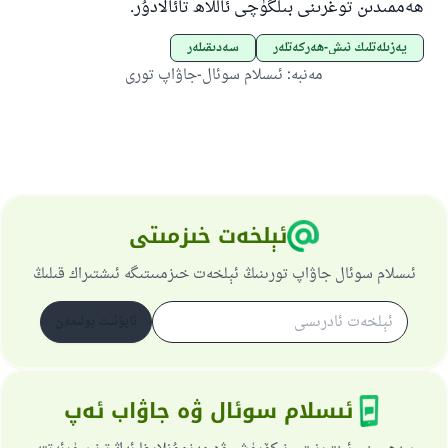
ھەممىدىن توغرىنى بىلگۈچى ئاللاھ تائالادۇر.
پەزىلەتلىك ئىش-ھەركەتلەر
سەدىقىلەر
مەنبە
:
ئىسلام سوئال-جاۋاپ تورى
ئېلخەت خىزمىتى
ئىسلام سوئال جاۋاپ تورىنىڭ ئېلخەت خىزمىىتىگە ئىشتىراك قىلىڭ
ئابۇنىت بولىمەن
ئىسلام سوئال ۋە جاۋاب ئەپ