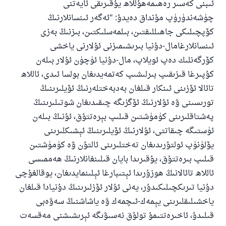
ئىبنى كەسىر رەھىمەھۇللاھ يۇقىرىقى ئايەتنى
چۈشەندۈرۈپ مۇنداق دەيدۇ: "ئەگەر ئىنسانلارنىڭ
كۆپچىلىكى جاھىللىقتىن، بىلمەسلىكتىن، بىزنىڭ بەزى
ئىنسانلارغامال-دۇنيا بىرىشىمىزنى ئۇلارنى ياخشى
كۆرگەنلىك دەپ ئويلاپ، مال-دۇنيا ئۈچۈن ئۇلار بىلەن
كۇپىرغا قىزىقىپ بىرلىشىپ كەتمەيدىغان بولسا ئىدى، ئاللاھ
تائالا ئۆزىنى ئىنكار قىلغان بەدبەختلەرنىڭ ئۆيلىرىنىڭ
تورىسىنى ۋە ئۇلارنىڭ ئۆگزىگە چىقىدىغان شوتىلىرىنىڭ
پەشتاقلىرىنى كۈمۈشتىن قىلىپ بېرەتتۇق، ئۇنىڭ بىلەن
ئۈستىگە چىقاتتى، ئۇلارنىڭ ئۆيلىرىنىڭ ئېشىكلىرىنى
يۆلۈنۈپ ئولتۇرىدىغان تەختلىرىنى ئالتۇن ۋە كۈمۈشتىن
قىلىپ بىرەتتۇق، يۇقىرىدا بايان قىلىنغانلارنىڭ ھەممىسى
ئاللاھ تائالانىڭ ھوزۇرىدا ئېتىبارغا ئېلىنمايدىغان، يوقالغۇچى
دۇنيا تىرىكچىلىكىدۇر، يەنى ئۇلار ئۆزلىرىنىڭ دۇنيادا قىلغان
ياخشىلىقلىرىنى يېمەك-ئىچمەك ۋە ياشاشنىڭ سەۋەبى
قىلىدۇ، ئاخىرەتتىمۇ تولۇق نەسىۋىگە ئېرىشىشنى مەقسەت