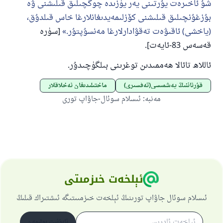
شۇ ئاخىرەت يۇرتىنى يەر يۈزىدە چوڭچىلىق قىلىشنى ۋە
بۇزغۇنچىلىق قىلىشنى كۆزلىمەيدىغانلارغا خاس قىلدۇق،
(ياخشى) ئاقىۋەت تەقۋادارلارغا مەنسۇپتۇر.
[سۈرە
قەسەس 83-ئايەت].
ئاللاھ تائالا ھەممىدىن توغرىنى بىلگۈچىدۇر.
قۇرئاننىڭ يەشمىسى(تەفسىرى)
ماختىلىدىغان ئەخلاقلار
مەنبە
:
ئىسلام سوئال-جاۋاپ تورى
ئېلخەت خىزمىتى
ئىسلام سوئال جاۋاپ تورىنىڭ ئېلخەت خىزمىىتىگە ئىشتىراك قىلىڭ
ئابۇنىت بولىمەن