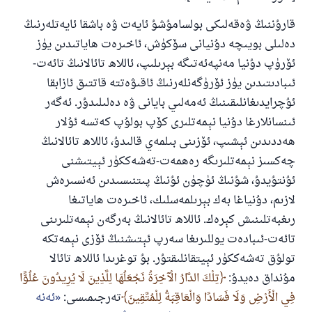
قارۇننىڭ ۋەقەلىكى بولسامۇشۇ ئايەت ۋە باشقا ئايەتلەرنىڭ
دەلىلى بويىچە دۇنيانى سۆكۈش، ئاخىرەت ھاياتىدىن يۈز
ئۆرۈپ دۇنيا مەنپەئەتىگە بېرىلىپ، ئاللاھ تائالانىڭ تائەت-
ئىبادىتىدىن يۈز ئۆرۈگەنلەرنىڭ ئاقىۋەتتە قاتتىق ئازابقا
ئۇچرايدىغانلىقىنىڭ ئەمەلىي بايانى ۋە دەلىلىدۇر. ئەگەر
ئىنسانلارغا دۇنيا نېمەتلىرى كۆپ بولۇپ كەتسە ئۇلار
ھەددىدىن ئېشىپ، ئۆزىنى بىلمەي قالىدۇ، ئاللاھ تائالانىڭ
چەكسىز نېمەتلىرىگە رەھمەت-تەشەككۈر ئېيتىشنى
ئۇنتۇيدۇ، شۇنىڭ ئۈچۈن ئۇنىڭ پىتنىسىدىن ئەنسىرەش
لازىم، دۇنياغا بەك بېرىلمەسلىك، ئاخىرەت ھاياتىغا
رىغبەتلىنىش كېرەك. ئاللاھ تائالانىڭ بەرگەن نېمەتلىرىنى
تائەت-ئىبادەت يوللىرىغا سەرپ ئېتىشنىڭ ئۆزى نېمەتكە
تولۇق تەشەككۈر ئېيتقانلىقتۇر. بۇ توغرىدا ئاللاھ تائالا
مۇنداق دەيدۇ:
تِلْكَ الدَّارُ الْآخِرَةُ نَجْعَلُهَا لِلَّذِينَ لَا يُرِيدُونَ عُلُوًّا
فِي الْأَرْضِ وَلَا فَسَادًا وَالْعَاقِبَةُ لِلْمُتَّقِينَ
تەرجىمىسى:
ئەنە