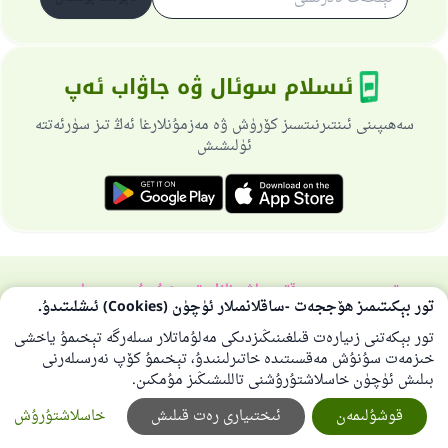
ئىسلام سوئال ۋە جاۋاب ئەپ
سەھىپىنى ئىنتىرنىتسىز كۆرۈش ۋە مەزمۇنلارغا ئەڭ تىز سۈرئەتتە
ئۈلىشىش
تورسەھىپىسى ھەققىدە
باش نازارەتچى
خۇسۇسىي سىياسەت
تور بېكىتىمىز ھۆججەت -ساقلانمىلار ئۈچۈن (Cookies) ئىشلىتىدۇ.
بارلىق ھوقۇق ئىسلام سوئال-جاۋاپ تورىغا مەنسۇپتۇر 1997-2025 ©
تور بېكەتنى زىيارەت قىلغىنىڭىزدىكى مەلۇماتلار سىلەرگە تېخىمۇ ياخشى
خىزمەت سۇنۇش مەقسىتىدە خاتىرلىنىدۇ، تېخىمۇ كۆپ نەرسىلەرنى
بىلىش ئۈچۈن خاسلاشتۇرۇشنى تاللىشىڭىز مۇمكىن.
قوشۇلىمەن
ئىختىيارى رەت قىلىش
خاسلاشتۇرۇش