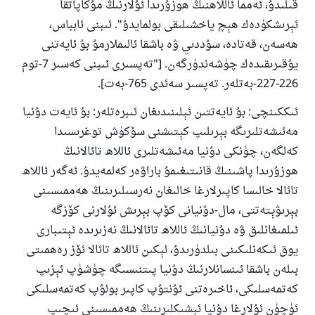
قىلىدۇ، ئەمما ئاللاھنىڭ ھوزۇرىدا ئۇلارنىڭ مۇكاپاتقا
ئېرىشكۈدەك ھېچ ياخشىلىقى بولمايدۇ". ئىبنى ئابباس،
ھەسەن، قەتادە، سۇددىي ۋە باشقا ئالىملارمۇ بۇ ئايەتنى
يۇقىرىقىدەك چۈشەندۈرگەن. ["تەپسىرى ئىبنى كەسىر 7-توم
226-227-بەتلەر. تەپسىر سەئدى 765-بەت].
ئىككىنچى: بۇ ئايەتتىن ئېلىنىدىغان ئىبرەتلەر: بۇ ئايەت دۇنيا
مەئىشەتلىرىگە بېرىلىپ كېتىشنى سۆكۈش توغرىسىدا
كەلگەن، چۈنكى دۇنيا مەئىشەتلىرى ئاللاھ تائالانىڭ
ھوزۇرىدا پاشىنىڭ قانىتىغىمۇ باراۋەر كەلمەيدۇ. ئەگەر ئاللاھ
تائالا خالىسا كاپىرلارغا خالىغان نەرسىلىرىنىڭ ھەممىسىنى
بېرىۋېتەتتى، مال-دۇنيانى كۆپ بېرىش ئۇلارنى كۆزگە
ئىلمىغانلىق ۋە دۇنيانىڭ ئاللاھ تائالانىڭ نەزىرىدە ئېتىبارى
يوق ئىكەنلىكىنى بىلدۈرىدۇ، لېكىن ئاللاھ تائالا ئۆز رەھمىتى
بىلەن باشقا ئىنسانلارنىڭ دۇنيا پىتنىسىگە چۈشۈپ ئېزىپ
كەتمەسلىكى، ئاخىرەتنى ئۇنتۇپ كاپىر بولۇپ كەتمەسلىكى
ئۈچۈن ئۇلارغا دۇنيا ئېشىكلىرىنىڭ ھەممىسىنى ئىچىپ