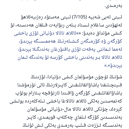
بەرمىدى.
ئىبنى ئەبى شەيبە (7/105) ئىبنى مەسئۇد رەزىيەللاھۇ
110845 - نومۇرلۇق سوئالنىڭ جاۋابى
ئەنھۇدىن ساغلام ئىسناد بىلەن رىۋايەت قىلغان ھەدىستە، ئۇ
كىشى مۇنداق دەيدۇ: «
ئاللاھ تائالا دۇنيانى ئۆزى ياخشى
ئائىلىنى ساقلاپ قالدى
كۆرگەن ۋە كۆرمىگەن كىشىلەرنىڭ ھەممىسىگە بېرىدۇ،
ئۇممەتكە جاۋاپ بېرىشىمىزگە ياردەم قىلىڭ
ئەمما ئىماننى پەقەت ئۆزى ياقتۇرغان بەندىگىلا بېرىدۇ،
ئاللاھ تائالا بىر بەندىنى ياخشى كۆرسە ئۇ بەندىگە ئىمان
پەيغەمبەرئەلەيھىسسالام مۇنداق دېگەن:
ياخشىلىققا باشلارپ قويغان كىشى قىلغۇچىغا
بېرىدۇ».
ئوخشاش ساۋاپقا ئېرىشىدۇ
شۇنىڭ ئۈچۈن مۇسۇلمان كىشى دۇنيادا، ئۆزىنىڭ
مۇسلىم رىۋايەت قىلغان (1893) ھەدىس
قىينچىلىقتا ياشاۋاتقانلىقىنى كاپىرلارنىڭ ئالى تۇرمۇشتا
ياشاۋاتقانلىقىنى كۆرگەن ۋاقىتتا ئارتۇقچە بىئارام بولۇپ
كەتمەستىن بەلكى ئاللاھ تائالاغا ياخشى تىلەكلەردە بولىشى
ئىئائە
كېرەك، چۈنكى ئاللاھ تائالا مال-دۇنيانى مۇسۇلمان
بەندىسىدىن كۆزگە ئىلماي چەكلەپ قويمىدى، كاپىر
بەندىسىگە ئىززەت قىلىپ بەرمىدى بەلكى ئىش ئۇنىڭ