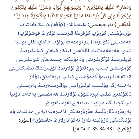
وَمَعَارِجَ عَلَيْهَا يَظْهَرُونَ * وَلِبُيُوتِهِمْ أَبْوَابًا وَسُرُرًا عَلَيْهَا يَتَّكِئُونَ
وَزُخْرُفًا وَإِنْ كُلُّ ذَلِكَ لَمَّا مَتَاعُ الْحَيَاةِ الدُّنْيَا وَالْآخِرَةُ عِنْدَ رَبِّكَ
لِلْمُتَّقِينَ
تەرجىمىسى:
ئىنسانلار (كۇففارلارنىڭ باياشات
تۇرمۇشىنى كۆرۈپ كۇفرىغا قىزىقىپ ئۇلارغا قوشۇلۇپ)
ھەممىسى (كۇفرىدا) بىر ئۈممەت بولۇپ قالمايدىغان بولسا
ئىدى، مەرھەمەتلىك ئاللاھنى ئىنكار قىلغان كىشىلەرنىڭ
ئۆيلىرىنىڭ ئۆگزىلىرىنى ۋە ئۇنىڭغا چىقىدىغان شوتىلىرىنى
كۈمۈشتىن قىلىپ بېرەتتۇق ئۇلارنىڭ ئۆيلىرىنىڭ ئىشىكلىرىنى
ۋە تەختلىرىنىمۇ كۈمۈشتىن قىلىپ بېرەتتۇق، ئۇلار
تەختلەرگە يۆلىنىپ ئولتۇراتتى يۇقىرىقىلارنىڭ بەزىسىنى
ئالتۇندىن قىلىپ بېرەتتۇق، ئۇلارنىڭ ھەممىسى پەقەت دۇنيا
تىرىكچىلىكىدە پايدىلىنىدىغان نەرسىلەردۇر.
پەرەۋردىگارىڭنىڭ ھۇزۇرىدىكى ئاخىرەت (يەنى جەننەت ۋە
ئۇنىڭدىكى نازۇنېمەتلەر) تەقۋادارلارغا خاستۇر.
[سۈرە
زۇخرۇپ 33-34-35-ئايەتلەر].