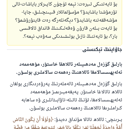
بۇ ئايەتتىكى ئىبرەت: نېمە ئۈچۈن كاپىرلار باياشات-ئالى
تۇرمۇشتا ياشايدۇ؟ مۇسۇلمانلار قىيىنچىلىق، جاپا-
مۇشەققەتتە ياشايدۇ؟ دېگەنلەرگە رەت قايتۇرۇشمۇ؟
بۇ ئايەت بىلەن قارۇن ۋەقەلىكىنىڭ قانداق ئالاقىسى
بار؟، بۇ ئايەتنىڭ نازىل بولىشىدىكى سەۋەب نېمە؟.
جاۋاپنىڭ تېكىستى
بارلىق گۈزەل مەدھىيىلەر ئاللاھقا خاستۇر، مۇھەممەد
ئەلەيھىسسالامغا ئاللاھنىڭ رەھمەت سالاملىرى بولسۇن.
بارلىق گۈزەل مەدھىيىلەر ئالەملەرنىڭ پەرۋەردىگارى بولغان
ئاللاھ تائالاغا خاستۇر. پەيغەمبىرىمىز مۇھەممەد
ئەلەيھىسسالامغا، ئۇنىڭ ئائىلە-تاۋابىئاتلىرى ۋە ساھابە
كىراملىرىغا ئاللاھنىڭ رەھمەت سالاملىرى بولسۇن.
بىرىنچى: ئاللاھ تائالا مۇنداق دەيدۇ:
وَلَوْلَا أَنْ يَكُونَ النَّاسُ
أُمَّةً وَاحِدَةً لَجَعَلْنَا لِمَنْ يَكْفُرُ بِالرَّحْمَنِ لِبُيُوتِهِمْ سُقُفًا مِنْ فِضَّةٍ