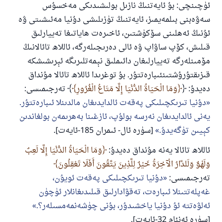
ئۈچىنچى: بۇ ئايەتنىڭ نازىل بولىشىدىكى مەخسۇس
سەۋەبنى بىلمەيمىز، ئايەتنىڭ تۈزىلىشى دۇنيا مەئىشىتى ۋە
ئۇنىڭ ئەھلىنى سۆكۈشتىن، ئاخىرەت ھاياتىغا تەييارلىق
قىلىش، كۆپ ساۋاپ ۋە ئالى دەرىجىلەرگە، ئاللاھ تائالانىڭ
مۆمىنلەرگە تەييارلىغان دائىملىق نېمەتلىرىگە ئېرىشىشكە
قىزىقتۇرۇشتىنئىبارەتتۇر. بۇ توغرىدا ئاللاھ تائالا مۇنداق
دەيدۇ: ﴿
وَمَا الْحَيَاةُ الدُّنْيَا إِلَّا مَتَاعُ الْغُرُورِ
﴾ تەرجىمىسى:
دۇنيا تىرىكچىلىكى پەقەت ئالدايدىغان مالدىنلا ئىبارەتتۇر.
يەنى ئالدايدىغان نەرسە بولۇپ، ئازغىنا بەھرىمەن بولغاندىن
كېيىن تۈگەيدۇ.
[سۈرە ئال- ئىمران 185-ئايەت].
ئاللاھ تائالا يەنە مۇنداق دەيدۇ:
وَمَا الْحَيَاةُ الدُّنْيَا إِلَّا لَعِبٌ
وَلَهْوٌ وَلَلدَّارُ الْآخِرَةُ خَيْرٌ لِلَّذِينَ يَتَّقُونَ أَفَلَا تَعْقِلُونَ
تەرجىمىسى:
دۇنيا تىرىكچىلىكى پەقەت ئويۇن،
غەپلەتتىنلا ئىبارەت، تەقۋادارلىق قىلىدىغانلار ئۈچۈن
ئەلۋەتتە ئۇ دۇنيا ياخشىدۇر، بۇنى چۈشەنمەمسىلەر؟.
[سۈرە ئەنئام 32-ئايەت].