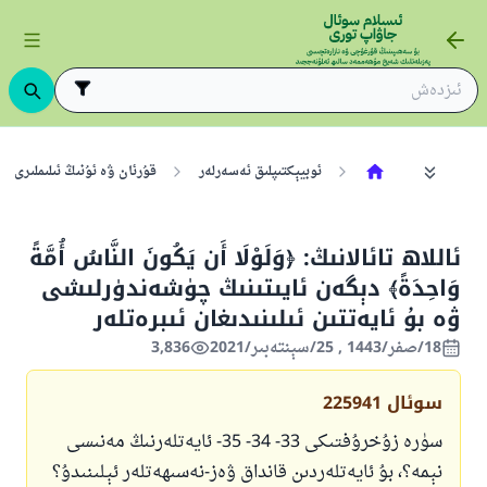
ئوبيېكتىپلىق ئەسەرلەر
قۇرئان ۋە ئۇنىڭ ئىلىملىرى
ئاللاھ تائالانىڭ: ﴿وَلَوْلَا أَن يَكُونَ النَّاسُ أُمَّةً
وَاحِدَةً﴾ دېگەن ئايىتىنىڭ چۈشەندۈرلىشى
ۋە بۇ ئايەتتىن ئىلىنىدىغان ئىبرەتلەر
18/صفر/1443 , 25/سېنتەبىر/2021
3,836
سوئال
225941
سۈرە زۇخرۇفتىكى 33- 34- 35- ئايەتلەرنىڭ مەنىسى
نېمە؟، بۇ ئايەتلەردىن قانداق ۋەز-نەسىھەتلەر ئېلىنىدۇ؟