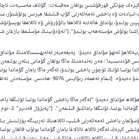
رەك، چۈنكى قورقۇشتىن بولغان مەقسەت: گۇناھ، مەسىيەت، ناچار 
-ئىبادەت ۋە ياخشى ئەمەللەرنى كۆپ قىلىشقا ھېرىس بولۇشتۇر، سە
يىن بولىدۇ، بۇنداق ھالەتتە ئاللاھقا يالۋۇرۇش ۋە ئاللاھقا بويسۇنۇش
ىيەللاھۇ ئەنھۇ مۇنداق دەيدۇ: پەيغەمبەر ئەلەيھىسسالامنىڭ مۇنداق
ەدىس قۇددىسىيدا : مەن بەندەمنىڭ ماڭا بولغان گۇمانى بىلەن بولىمەن،
دا بولسا ئۇنىڭ ئۈچۈن ياخشى بولىدۇ، ئەگەر ماڭا يامان گۇماندا بولس
ئۈچۈن يامان بولىدۇ دەيدۇ». [ئىمام ئەھمەد رىۋايىتى 9076 -ھە
للاھ مۇنداق دەيدۇ: "ئەگەر ماڭا ياخشى گۇماندا بولسا ئۇنىڭغا ياخش
110845 - نومۇرلۇق سوئالنىڭ جاۋابى ئائىلىن
اندا بولسا، ئۇنىڭغا يامانلىق قىلىمەن". ["پەيزۇل قەدىير" 2 -توم 312 -بەت].
ساقلاپ قالدى
ۇلمان ياخشى ئەمەللەرنى قىلىپ، ئاللاھنىڭ تەرىپىگە يۈزلىنىش بىل
ئۇممەتكە جاۋاپ بېرىشىمىزگە ياردەم قىلىڭ
ىشى كېرەك، ئەگەر ئاللاھ تائالاغا يامان گۇماندا بولۇپ قالغان بولسا
پۇشايمان قىلىپ، ئاللاھ تائالادىن خاتالىقىنى مەغپىرەت قىلىشىنى ئۈ