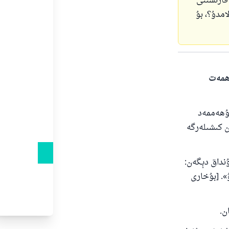
قارىشىنى
امدۇ؟، بۇ
ەھمەت
مۇھەممەد
ەن كىشىلەرگە
ۇنداق دېگەن:
». [بۇخارى