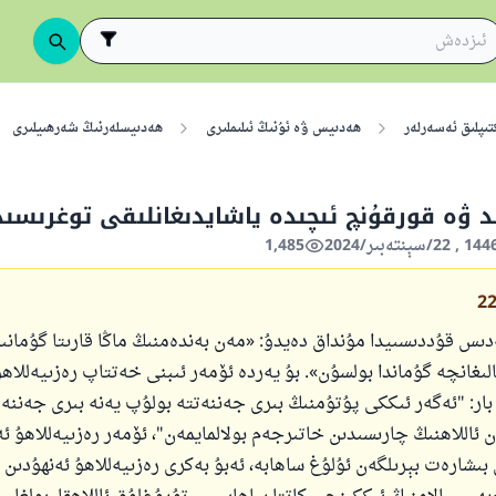
تىپلىق ئەسەرلەر
ھەدىيس ۋە ئۇنىڭ ئىلىملىرى
ھەدىيسلەرنىڭ شەرھىيلىرى
 ۋە قورقۇنچ ئىچىدە ياشايدىغانلىقى توغرىسىد
1,485
2
ھەدىس قۇددىسىيدا مۇنداق دەيدۇ: «مەن بەندەمنىڭ ماڭا قارىتا گۇمانىد
لىغانچە گۇماندا بولسۇن». بۇ يەردە ئۆمەر ئىبنى خەتتاپ رەزىيەللاھۇ
ار: "ئەگەر ئىككى پۇتۇمنىڭ بىرى جەننەتتە بولۇپ يەنە بىرى جەننە
 ئاللاھنىڭ چارىسىدىن خاتىرجەم بولالمايمەن"، ئۆمەر رەزىيەللاھۇ ئە
بىشارەت بېرىلگەن ئۇلۇغ ساھابە، ئەبۇ بەكرى رەزىيەللاھۇ ئەنھۇدىن 