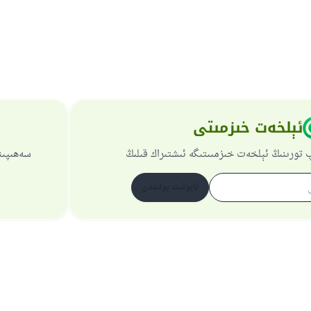
ئېلخەت خىزمىتى
 تورىنىڭ ئېلخەت خىزمىىتىگە ئىشتىراك قىلىڭ
سەھىپىن
ئابۇنىت بولىمەن