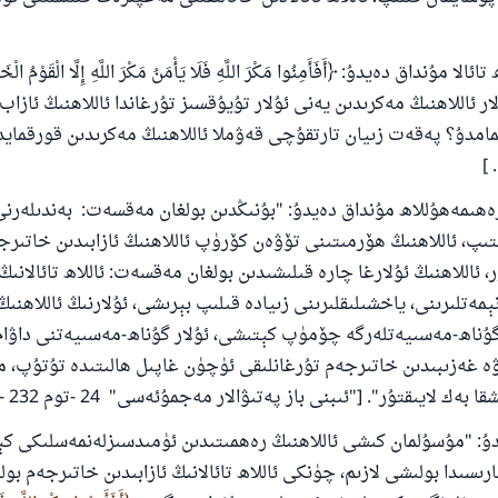
پەيغەمبەرئەلەيھىسسالام مۇنداق دېگەن:
شىلىققا باشلارپ قويغان كىشى قىلغۇچىغا ئوخشاش ساۋاپقا ئېرىشى
مۇسلىم رىۋايەت قىلغان (1893) ھەدىس
مۇنداق دەيدۇ: ﴿أَفَأَمِنُوا مَكْرَ اللَّهِ فَلَا يَأْمَنُ مَكْرَ اللَّهِ إِلَّا الْقَوْمُ الْخ
 ئاللاھنىڭ مەكرىدىن يەنى ئۇلار تۇيۇقسىز تۇرغاندا ئاللاھنىڭ ئازاب 
مامدۇ؟ پەقەت زىيان تارتقۇچى قەۋملا ئاللاھنىڭ مەكرىدىن قورقمايد
ئىئائە
ەھىمەھۇللاھ مۇنداق دەيدۇ: "بۇنىڭدىن بولغان مەقسەت: بەندىلەرنى
پ، ئاللاھنىڭ ھۆرمىتىنى تۆۋەن كۆرۈپ ئاللاھنىڭ ئازابىدىن خاتىرج
 ئاللاھنىڭ ئۇلارغا چارە قىلىشىدىن بولغان مەقسەت: ئاللاھ تائالانىڭ 
ەتلىرىنى، ياخشىلىقلىرىنى زىيادە قىلىپ بېرىشى، ئۇلارنىڭ ئاللاھنىڭ 
گۇناھ-مەسىيەتلەرگە چۆمۈپ كېتىشى، ئۇلار گۇناھ-مەسىيەتنى داۋام
 ۋە غەزىبىدىن خاتىرجەم تۇرغانلىقى ئۈچۈن غاپىل ھالىتىدە تۇتۇپ، 
 بەك لايىقتۇر". ["ئىبنى باز پەتىۋالار مەجمۇئەسى" 24 -توم 232 -بەت].
دۇ: "مۇسۇلمان كىشى ئاللاھنىڭ رەھمىتىدىن ئۈمىدسىزلەنمەسلىكى ك
رىسىدا بولىشى لازىم، چۈنكى ئاللاھ تائالانىڭ ئازابىدىن خاتىرجەم بول