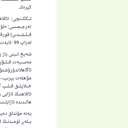
ياخ
كېرەك.
ئىككىنچى: ئاللاھ تائالا 
تەرجىمىسى: «ئۇلار
قىلىشىدىن) قورق
ئەراپ 99 -ئايەت. ]
شەيخ ئىبنى باز ر
مەسىيەت قىلىۋېتى
ئاگاھلاندۇرۇشتۇر،
مۆھلەت بېرىپ، نېم
خىلاپلىق قىلىپ 
ئاللاھنىڭ ئازابى
ھالىتىدە ئازابلىنىشقا
يەنە مۇنداق دەي
بىلەن ئۈمىدنىڭ ئا