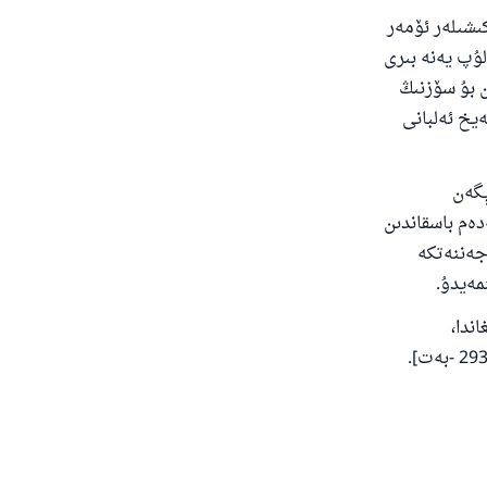
كىشىلەر ئۆمەر
لۇپ يەنە بىرى
ن بۇ سۆزنىڭ
ەيخ ئەلبانى
ېگەن
دەم باسقاندىن
 جەننەتكە
مەيدۇ.
ندا،