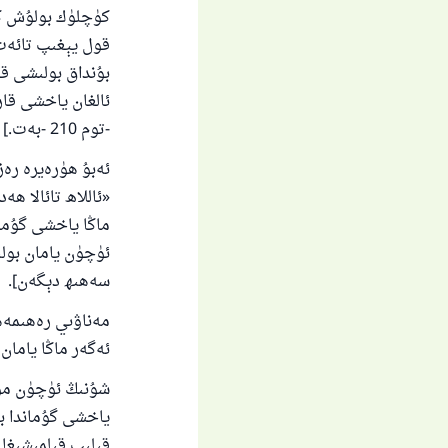
كۈچلۈك بولۇش كې
قول يېغىپ تائەت
بۇنداق بولىشى قې
-توم 210 -بەت.]
ئەبۇ ھۈرەيرە رەز
«ئاللاھ تائالا ھ
ماڭا ياخشى گۇمان
سەھىھ دېگەن].
مەناۋىي رەھىمەھۇ
ئەگەر ماڭا يامان گۇم
شۇنىڭ ئۈچۈن مۇس
ياخشى گۇماندا بول
قىلىپ قىلمىشىغا 