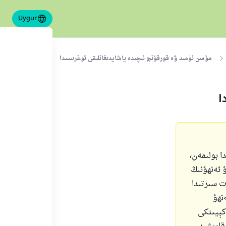
Uygur
مۆمىن ئۈمىد ۋە قورقۇنچ ئىچىدە ياشايدىغانلىقى توغرىسىدا
ا
ا بولىمەن،
 ئەنھۇنىڭ
ت سىرتىدا
نھۇ
كېيىنكى