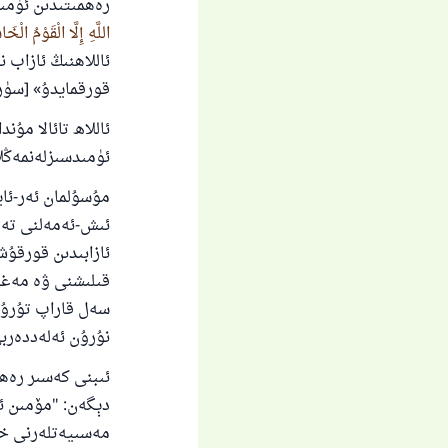
رەھمىتىدىن ئۈمى
اللَّهِ إِلَّا الْقَوْمُ الْخ
ئاللاھنىڭ ئازاب 
قورقمايدۇ» [سۈرە ئەراپ 
ئاللاھ تائالا مۇندا
ئۈمىدسىزلەنمەڭلا
مۇسۇلمان ئەر-ئاي
ئىش-ئەمەلنى تەرك
ئازابىدىن قورقۇش
قىلىشنى ۋە مەغپ
سەل قاراپ تۇرۇپ 
نۇرۇن ئەلەددەربى پەتىۋالى
ئىبنى كەسىر رەھ
دېگەن: "مۆمىن ئى
مەسىيەتلەرنى خاتىرجە