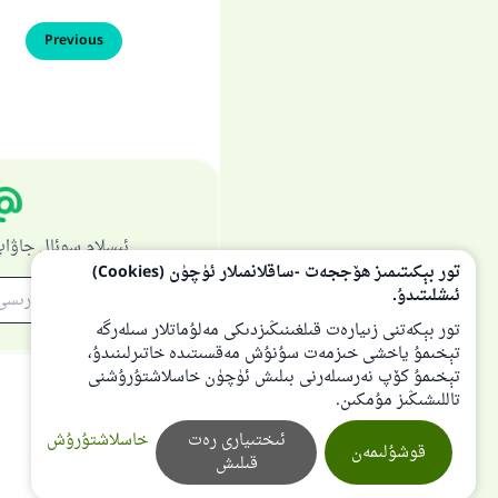
Previous
ئىسلام سوئال جاۋاپ
تور بېكىتىمىز ھۆججەت -ساقلانمىلار ئۈچۈن (Cookies)
ئىشلىتىدۇ.
تور بېكەتنى زىيارەت قىلغىنىڭىزدىكى مەلۇماتلار سىلەرگە
تېخىمۇ ياخشى خىزمەت سۇنۇش مەقسىتىدە خاتىرلىنىدۇ،
تېخىمۇ كۆپ نەرسىلەرنى بىلىش ئۈچۈن خاسلاشتۇرۇشنى
تاللىشىڭىز مۇمكىن.
ئىختىيارى رەت
خاسلاشتۇرۇش
قوشۇلىمەن
قىلىش