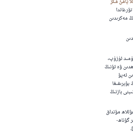
لَا يَأْمَنُ مَكْرَ
تۇرغاندا
ىڭ مەكرىدىن
ىدىن
ۈمىد ئۈزۈپ،
ھدىن ۋە ئۇنىڭ
ىن ئەپۇ
بۇيرىقىغا
ىبنى بازنىڭ
للاھ مۇنداق
ر گۇناھ-