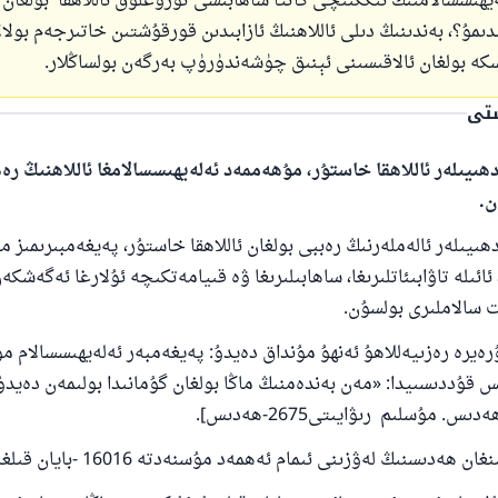
يھىسسالامنىڭ ئىككىنچى كاتتا ساھابىسى تۇرۇغلۇق ئاللاھقا بولغان 
ىمۇ؟، بەندىنىڭ دىلى ئاللاھنىڭ ئازابىدىن قورقۇشتىن خاتىرجەم بولال
ە بولغان ئالاقىسىنى ئېنىق چۈشەندۈرۈپ بەرگەن بولساڭلار.
ستى
ھىيىلەر ئاللاھقا خاستۇر، مۇھەممەد ئەلەيھىسسالامغا ئاللاھنىڭ ر
ن.
ھىيىلەر ئالەملەرنىڭ رەببى بولغان ئاللاھقا خاستۇر، پەيغەمبىرىمىز 
ئائىلە تاۋابىئاتلىرىغا، ساھابىلىرىغا ۋە قىيامەتكىچە ئۇلارغا ئەگەشك
 سالاملىرى بولسۇن.
رەيرە رەزىيەللاھۇ ئەنھۇ مۇنداق دەيدۇ: پەيغەمبەر ئەلەيھىسسالام م
دىس قۇددىسىيدا: «مەن بەندەمنىڭ ماڭا بولغان گۇمانىدا بولىمەن دەيدۇ
ن ھەدىسنىڭ لەۋزىنى ئىمام ئەھمەد مۇسنەدتە 16016 -بايان قىلغان.