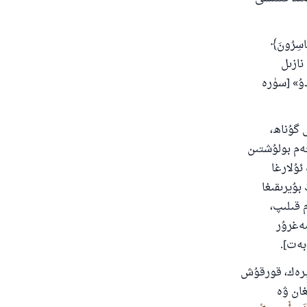
دۇ
َاسِرُونَ﴾‏
نازىل
ۇ» [سۈرە
 گۇناھ،
ەم بولۇشتىن
ئۇلارغا
بۇيرىقىغا
 قىلىپ،
مەغرۇر
ېرەك، قورقۇش
غان ۋە