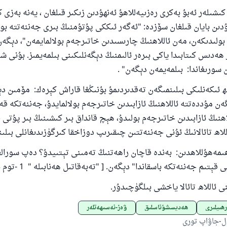
شىلەر ئەبۇ بەكرى رەزىيەللاھۇ ئەنھۇدىن زىكىر قىلغان ، يەنە بەزى 
ۇدىن بايان قىلغان سۆزدە: "ئەگەر ئىككى پۇتۇمنىڭ بىرى جەننەتتە بو
ولىدىكەن، مەن ئاللاھنىڭ چارىسىدىن خاتىرجەم بولالمايمەن"، دېگە
ھەدىس كىتابىدا ياكى بىرەر ئالىمنىڭ دېگەنلىكىنى بىلمەيمىز. بۇنى ش
سورىغاندا: بىلمەيمەن دېگەن" .
 ئىكەنلىكى بىلىنمىگەن تەقدىردىمۇ بۇنىڭغا قاراش كېرەك: مۆمىن د
ن مۇددەتتە ئاللاھنىڭ ئازابىدىن خاتىرجەم بولالمايدۇ، جەننەتكە قە
لاھنىڭ ئازابىدىن خاتىرجەم بولىدۇ، ھېچ قانداق بىر كىشىنىڭ بىر پۇتى
للاھ تائالانىڭ ئۇنى جەننەتتىن چىقىرىپ دوزاخقا كىرگۈزىدىغانلى بىلىن
ىمەھۇللاھدىن: بەندە قاچان راھەتنىڭ تەمىنى تېتىيدۇ؟ دەپ سورالغا
م جەننەتكە باسقاندا" دېگەن. [ "تەبەقاتىل ھەنابىلە " 1 -توم 293 -بەت].
 ئاللاھ تائالا ياخشى بىلگۈچىدۇر.
ھىيلىرى
ھەديسشۇناسلىق
ۋەز-نەسىھەتلەر
ل-جاۋاپ تورى