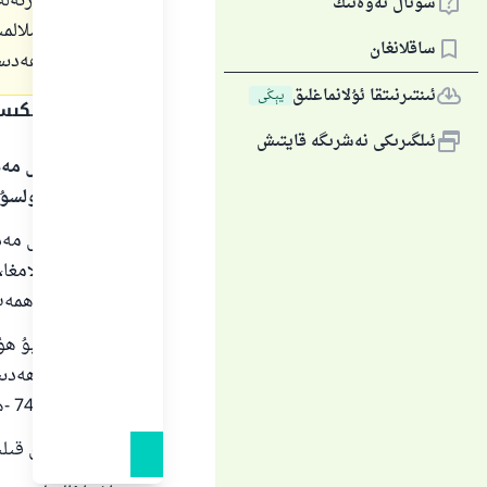
پەيغەمبەرئەلە
سوئال ئەۋەتىڭ
ياخشى قىلالمىد
ساقلانغان
سۆزنىڭ ھەدىسك
ئىنتىرنىتقا ئۇلانماغلىق
يېڭى
جاۋاپنىڭ تېكى
ئىلگىرىكى نەشرىگە قايتىش
بارلىق گۈزەل مەد
سالاملىرى بولسۇ
بارلىق گۈزەل مەد
ئەلەيھىسسالامغا، 
ئاللاھنىڭ رەھمەت
بىرىنچى: ئەبۇ ھۇ
ئاللاھ تائالا ھە
رىۋايىتى 7405 -ھەدىس. مۇسلىم رىۋايىتى2675-ھەدىس].
سوئالدا بايان قىلىنغا