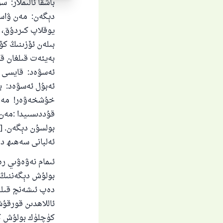
باشقا ئالىملار: س
دېگەن: مەن ۋاسى
يوقلاپ كىردۇق، ئ
بىلەن ئۆزىنىڭ كۆ
بەيئەت قىلغان ق
ئەسۋەد: قايسى سو
ئەبۇل ئەسۋەد: ب
خۇشخەۋەر! مەن پە
قۇددىسىيدا :مەن 
بولسۇن دېگەن. [
ئەلبانى سەھىھ د
ئىمام نەۋەۋىي رەھ
بولۇش دېگەننىڭ 
دەپ ئىشەنچ قىلىش
ئاللاھدىن قورقۇ
كۈچلۈك بولۇش كېر