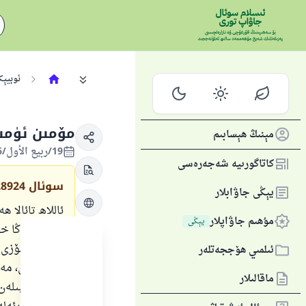
ئوبيېك
مۆمىن ئۈمىد
مېنىڭ ھېسابىم
19/ربيع الأول/1446 , 22/سېنتەبىر/2024
كاتاگورىيە شەجەرەسى
سوئال
28924
يېڭى جاۋابلار
ئاللاھ تائالا 
مۇھىم جاۋاپلار
يېڭى
بەندەم ماڭا خا
مۇنداق سۆزى ب
ئىلمىي ھۆججەتلەر
بولىدىكەن، مەن
ماقالىلار
جەننەت بىلەن 