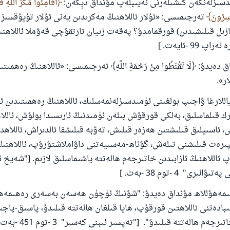
دسىزلەنگەن كىشىلەرنى ئەيىبلەپ مۇنداق دېگەن:
أَفَأَمِنُوا مَكْرَ اللَّهِ فَ
َاسِرُونَ
تەرجىمىسى: «ئۇلار ئاللاھنىڭ مەكرىدىن يەنى ئۇلار تۇيۇقسىز 
نازىل قىلىشىدىن) قورقمامدۇ؟ پەقەت زىيان تارتقۇچى قەۋملا ئاللاھن
99 -ئايەت. ]
ق دەيدۇ: ﴿لَا تَقْنَطُوا مِنْ رَحْمَةِ اللَّهِ﴾ تەرجىمىسى: «ئاللاھنىڭ رەھمىت
ر».
اللارغا ۋاجىپ بولغىنى ئۈمىدسىزلەنمەسلىك، ئاللاھنىڭ رەھمىتىدىن ئ
 قىلماسلىق، بەلكى قورقۇش بىلەن ئۈمىدنىڭ ئارىسىدا بولۇش، ئاللا
، ئاسىيلىق قىلىشتىن ھەزەر قىلىش، تەۋبە قىلىشقا ئالدىراش، ئاللاھد
ىرەت قىلىشنى تىلەش، گۇناھ-مەسىيەتنى داۋاملاشتۇرۇپ، ئاللاھنىڭ 
ئاللاھنىڭ ئازابىدىن خاتىرجەم ھالەتتە ياشىماسلىق لازىم. ["شەيخ ئ
رى" 4 -توم 38 -بەت. ]
ىمەھۇللاھ مۇنداق دەيدۇ: "شۇنىڭ ئۈچۈن ھەسەن بەسەرى رەھىمەھۇ
بادەتنى ئاللاھتىن قورقۇپ، ھايا قىلغان ھالەتتە قىلىدۇ، پاسىق-پاجى
م ھالەتتە قىلىدۇ". ["تەپسىر ئىبنى كەسىر" 3 -توم 451 -بەت].