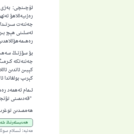
ئۈچىنچى: بەزى كى
رەزىيەللاھۇ ئەنھ
جەننەت سىرتىدا ب
ئەسلىنى ھېچ بىر 
رەھىمەھۇللاھدىن 
بۇ سۆزنىڭ سەھىھ
جەننەتكە كىرمىگە
كېيىن ئاندىن ئال
كېرىپ بولغاندا ئا
ئىمام ئەھمەد رەھ
"قەدىمىنى تۇنجى قېتى
ھەممىدىن توغرىنى
ھەدىيسلەرنىڭ شەر
مەنبە
:
ئىسلام سوئا