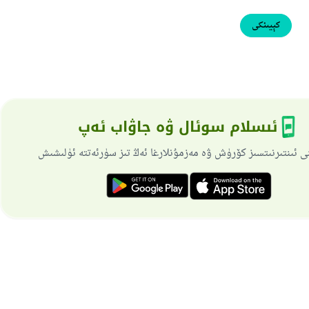
كېيىنكى
ئىسلام سوئال ۋە جاۋاب ئەپ
ى ئىنتىرنىتسىز كۆرۈش ۋە مەزمۇنلارغا ئەڭ تىز سۈرئەتتە ئۈلىشىش