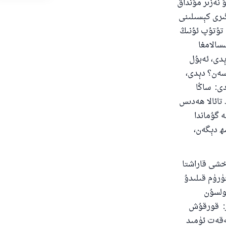
ۇ نەزىر مۇنداق
ىرى كېسىلىنى
 تۇتۇپ ئۇنىڭ
سالامغا
دى، ئەبۇل
ىسەن؟ دېدى،
دى: ساڭا
تائالا ھەدىس
ە گۇماندا
ھ دېگەن،
اخشى قاراشتا
ۈرۈم قىلىدۇ
بولسۇن
ر: قورقۇش
ەقەت ئۈمىد