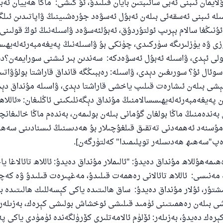
ۇلايمان ئىبنى ئەبى سائىبتىن بايان قىلىدۇ، ئۇ كىشى: ماڭا ھەييان ئەب
لە ئىبنى ئەسقەئى بىلەن ئەبۇل ئەسۋەد جۇرەشىينىڭ ۋاپاتىدىن ئىلگ
ۇنىڭغا سالام بېرىپ ئولتۇردۇق، ئەبۇلئەسۋەد ۋاسىلەنىڭ ئوڭ قولىنى
زى ۋە يۈزلىرىگە سۈركىدى، چۈنكى بۇ ۋاسىلەنىڭ پەيغەمبەرئەلەيھىس
ولى ئېدى، ۋاسىلە ئەبۇل ئەسۋەدكە: سەندىن بىر ئىشنى سورايمەن؟دې
ئال ئۇ؟ سورىغىن دېدى، ۋاسىلە: رەببىڭگە قانداق قاراشتا بولۇۋات
ېشى بىلەن ئىشارەت قىلىپ ياخشى قاراشتا دېدى، ۋاسىلە مۇنداق دې
يغەمبەرئەلەيھىسسالامنىڭ مۇنداق دېگەنلىكىنى ئاڭلىغان: «ئاللاھ 
بەندەمنىڭ ماڭا بولغان گۇمانى بىلەن بولىمەن، بەندەم ماڭا خالىغانچ
مۇسنەد ئەھمەدنى تەتقىق قىلغۇچىلار بۇ ھەدىسنىڭ ئىسنادىنى سەھى
ەپ"سەھىھ ھەدىسلەر توپلىمىدا" كەلتۈرگەن].
ىمەھۇللاھ مۇنداق دەيدۇ: "ئالىملار مۇنداق دەيدۇ: ئاللاھ تائالاغا ي
مەنىسى: ئاللاھ تائالانى رەھمەت قىلىدۇ، مەغپىرەت قىلىدۇ ۋە كەچ
تۇر، ئۇلار مۇنداق دەيدۇ: ساق ھالىتىدە ياكى كېسەللىك ھالىتىدە 
شى بىلەن رەھمىتىنى ئۈمىد قىلىشى ئوخشاش بولىشى كېرەك، بەزىلە
ەك دەيدۇ، بەزىلەر: ئۆلۈم ئالامەتلىرى كۆرۈلگەندە ئۈمۈدى ياكى پ