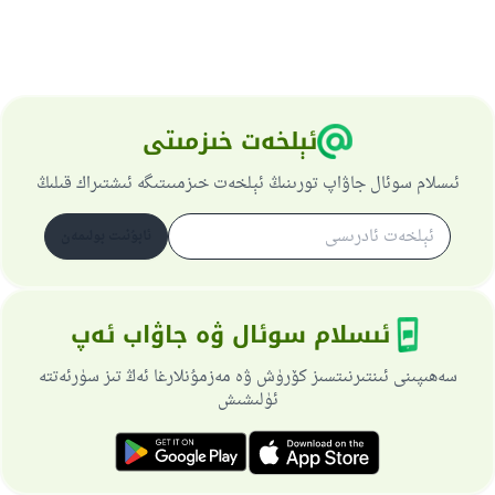
ئېلخەت خىزمىتى
ئىسلام سوئال جاۋاپ تورىنىڭ ئېلخەت خىزمىىتىگە ئىشتىراك قىلىڭ
ئابۇنىت بولىمەن
ئىسلام سوئال ۋە جاۋاب ئەپ
سەھىپىنى ئىنتىرنىتسىز كۆرۈش ۋە مەزمۇنلارغا ئەڭ تىز سۈرئەتتە
ئۈلىشىش