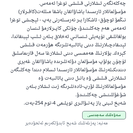
چەكلەنگەن ئىشلارنى قىلىشى توغرا ئەمەس.
ئىئائە
مۇسۇلمانلار ئارىسىدا ياشاۋاتقان باشقا مىللەت(كافىرلار)
نىڭمۇ ئوچۇق- ئاشكارا بىر نەرسىلەرنى يەپ - ئېچىشى توغرا
ئەمەس ھەم چەكلىنىدۇ، چۈنكى كاپىرلارمۇ ئىنسان
بولغانلىقى تۈپەيلى ئىنسانىي ئەخلاق بىلەن ئىلىپ ئېيتقاندا،
ئېتىقادچىلارنىڭ دىنى پائالىيەتلىرىگە ھۆرمەت قىلىشى
كېرەك. بۇلارنىڭ ھەممىسى دىنى ئىشلارغا سەل قارىماسلىق
ئۈچۈن بولۇپ مۇسۇلمان دۆلەتلىرىدە ياشاۋاتقان غەيرى
دىندىكىلەرنىڭ مۇسۇلمانلار ئارىسىدا ئىسلام دىندا چەكلىگەن
ئىشلارنى قىلىشى ۋە باتىل دىنى پائالىيەت ۋە
مۇسۇلمانلارنىڭ ئۆرپ-ئادەتلىرىگە زىت ئىشلار بىلەن
شۇغۇللىنىشى چەكلىنىدۇ.
شەيخ ئىبنى باز پەتىۋالىرى توپلىمى 4-توم 254-بەت.
سەۋەنلىك سەجدىسى
مەنبە
:
پەزىلەتلىك شەيخ ئابدۇلكەرىم ئەلخۇدەير