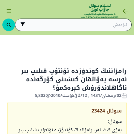
ىڭ ئاساسلىرى
ئىسلام قانۇنشۇناسلىقى
ئىبادەتلەر
ناماز
سەۋەن
رامزاننىڭ كۈندۈزدە ئۇنتۇپ قىلىپ بىر
نەرسە يەۋاتقان كىشىنى كۆرگەندە
ئاگاھلاندۇرۇش كېرەكمۇ؟
02/رمضان/1431 , 12/ئاۋغۇست/2010
5,803
سوئال
23424
سوئال:
بەزى كىشىلەر، رامزاننىڭ كۈندۈزدە ئۇنتۇپ قىلىپ بىر