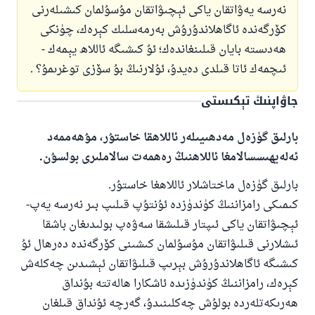
نەرسە يەۋاتقان ياكى ئېچىۋاتقان مۇسۇلمان كىشىلەرنى
كۆرگەندە ئاگاھلاندۇرۇش بەرمەسلىك كېرەك، چۈنكى
ھەدىستە بايان قىلىنغاندەك؛ ئۇ كىشىگە ئاللاھ يېمەك -
ئىچمەك ئاتا قىلدى دەيدۇ، ئۇلارنىڭ بۇ سۆزى توغرىمۇ؟ .
جاۋاپنىڭ تېكىستى
بارلىق گۈزەل مەدھىيىلەر ئاللاھقا خاستۇر، مۇھەممەد
ئەلەيھىسسالامغا ئاللاھنىڭ رەھمەت سالاملىرى بولسۇن.
بارلىق گۈزەل ماختاشلار ئاللاھغا خاستۇر.
كىمىكى رامزاننىڭ كۈندۈزدە ئۇنتۇپ قىلىپ بىر نەرسە يەپ-
ئېچىۋاتقان ياكى ئىپتار قىلىشقا سەۋەپ بولىدىغان باشقا
ئىشلارنى قىلىۋاتقان مۇسۇلمان كىشىنى كۆرگەندە دەرھال ئۇ
كىشىگە ئاگاھلاندۇرۇش بېرىپ قىلىۋاتقان ئېشىدىن چەكلەش
كېرەك، رامزاننىڭ كۈندۈزىدە ئاشكارا ھالەتتە بۇنداق
ھەرىكەتلەردە بولۇش چەكلىنىدۇ، گەرچە ئۇنداق قىلغان