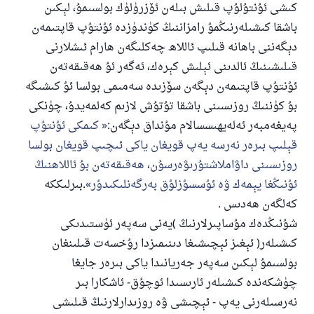
كىشى ئۇنتۇلۇپ قىلىش بىلەن ئۆزرۈلۈك بولسىمۇ، لېكىن
باشقا كىشىلەرنىڭمۇ رامزاننىڭ كۈندۈزدە ئۇنتۇپ قاپتىمەن
دېگەننى باھانە قىلىپ ئاللاھ چەكلىگەن ھارام ئىشلارنى
قىلىشىنىڭ ئالدىنى ئېلىش كېرەك، ئەگەر ئۇ ھەقىقەتەن
ئۇنتۇپ قاپتىمەن دېگەن سۆزىدە سەمىمى بولسا ئۇ كىشىگە
بۇ كۈننىڭ روزىسىنى باشقا تۇتۇش لازىم كەلمەيدۇ، چۈنكى
پەيغەمبەر ئەلەيھىسسالام مۇنداق دېگەن:
كىمكى ئۇنتۇپ
110845 - نومۇرلۇق سوئالنىڭ جاۋابى
قېلىپ بىرەر نەرسە يەپ قويغان ياكى ئىچىپ قويغان بولسا
ئائىلىنى ساقلاپ قالدى
روزىسىنى داۋاملاشتۇرىۋەرسۇن، ھەقىقەتەن بۇ ئاللاھنىڭ
ئۇنىڭغا يېمەك ۋە ئۇسسۇزلۇق بەرگەنلىكىدۇر
.بىرلىككە
ئۇممەتكە جاۋاپ بېرىشىمىزگە ياردەم قىلىڭ
كەلگەن ھەدىس .
پەيغەمبەرئەلەيھىسسالام مۇنداق دېگەن:
شۇنىڭدەك مۇساپىرلارنىڭ )يەنى سەپەر ئۈستىدىكى
ياخشىلىققا باشلارپ قويغان كىشى قىلغۇچىغا
كىشىلەر( ئېغىز ئېچىشىغا دىنىمىزدا رۇخسەت قىلىنغان
ئوخشاش ساۋاپقا ئېرىشىدۇ
بولسىمۇ لېكىن سەپەر جەريانىدا ياكى بىرەر جايغا
مۇسلىم رىۋايەت قىلغان (1893) ھەدىس
چۈشكەندە كىشىلەر ئارىسىدا ئوچۇق- ئاشكارا بىر
نەرسىلەرنى يەپ - ئېچىشى ۋە روزىدارلارنىڭ قىلىشى