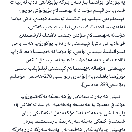
يەلپورداق، بولمىسا بىز بىلەن بىرگە يۇيۇناتتى دەپ ئەزىيەت
قىلدى، بىر قېتىم مۇسا ئەلەيھىسسالام يۇيۇنۇش ئۈچۈن
كېيىملىرىنى سېلىپ بىر تاشنىڭ ئۈستىدە قويدى، تاش مۇسا
ئەلەيھىسسالامنىڭ كىيىمىنى ئېلىپ قېچىپ كەتتى،
مۇسائەلەيھىسسالام سۇدىن چېقىپ تاشنىڭ ئارقىسىدىن
قوغلاپ ئى تاش! كېيمىمنى بەر دەپ يۈگۈرۈپ ھەتتا بەنى
ئىسرائىلنىڭ يېنىدىن ئۆتتى، ئۇ مۇسا ئەلەيھىسسالامغا قاراپ:
ئاللاھ بىلەن قەسەم! مۇسادا ھېچ ئەيىپ يوق ئىكەن
دېيىشتى، مۇسائەلەيھىسسالام كېيىمىنى ئېلىۋېلىپ تاشنى
ئۇرۇشقا باشلىدى.» [بۇخارى رىۋايىتى 278-ھەدىس. مۇسلىم
رىۋايىتى339-ھەدىس].
ئىبنى ھەجەر ئەسقەلانى بۇ ھەدىسكە ئەگەشتۈرۈپ
مۇنداق دەيدۇ: بۇ ھەدىستە پەيغەمبەرلەرنىڭ ئەخلاقى ۋە
يارىتىلىشى جەھەتتە ئەڭ مۇكەممەل ئىكەنلىكى بايان
قىلىنىدۇ، كىمكى پەيغەمبەرلەرنىڭ يارىتىلىشىغا بىرەر
ئەيىپنى چاپلايدىكەن ھەقىقەتەن پەيغەمبەرگە ئازار بەرگەن