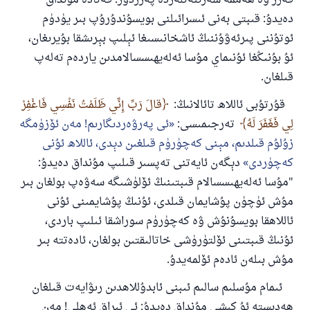
قەرز ۋە ھەممە شەرىئەتلەردە پەرزدۇر. قەتادە مۇنداق
دەيدۇ: قىبتى بەنى ئىسرائىلنى بويسۇندۇرۇپ بىر يۈدۈم
ئوتۇننى پىرئەۋۇننىڭ ئاشخانىسىغا ئېلىپ بېرىشقا بۇيرىغان،
ئۇ بۇنىڭغا ئۇنىماي مۇسا ئەلەيھىسسالامدىن ياردەم تەلەپ
قىلغان.
قۇرتۇبى ئاللاھ تائالانىڭ:
قالَ رَبِّ إِنِّي ظَلَمْتُ نَفْسِي فَاغْفِرْ
لِي فَغَفَرَ لَهُ
تەرجىمىسى:
ئى پەرۋەردىگارىم! مەن ئۆزۈمگە
زۇلۇم قىلدىم، مېنى كەچۈرۈم قىلغىن دېدى، ئاللاھ ئۇنى
كەچۈردى
دېگەن ئايەتنى تەپسىر قىلىپ مۇنداق دەيدۇ:
"مۇسا ئەلەيھىسسالام قىبتىنىڭ ئۆلۈشىگە سەۋەپ بولغان بىر
مۇش ئۈچۈن پۇشايمان قىلدى، ئۇنىڭ پۇشايمىنى ئۇنى
ئاللاھقا بويسۇنۇش ۋە كەچۈرۈم سوراشقا ئىلىپ باردى،
ئۇنىڭ قىبتىنى ئۆلتۈرۈشى خاتالىقتىن بولغان، ئادەتتە بىر
مۇش بىلەن ئادەم ئۆلمەيدۇ.
ئىمام مۇسلىم سالىم ئىبنى ئابدۇللاھدىن رىۋايەت قىلغان
ھەدىستە ئۇ كىشى مۇنداق دەيدۇ: ئى ئىراق ئەھلى! مەن