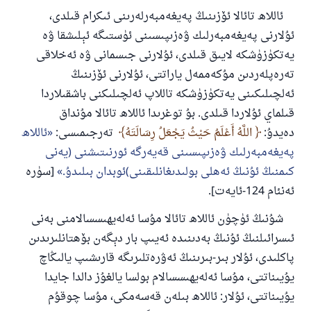
ئاللاھ تائالا ئۆزىنىڭ پەيغەمبەرلەرىنى ئىكرام قىلدى،
ئۇلارنى پەيغەمبەرلىك ۋەزىپىسىنى ئۈستىگە ئېلىشقا ۋە
يەتكۈزۈشكە لايىق قىلدى، ئۇلارنى جىسمانى ۋە ئەخلاقى
تەرەپلەردىن مۇكەممەل ياراتتى، ئۇلارنى ئۆزىنىڭ
ئەلچىلىكىنى يەتكۈزۈشكە تاللاپ ئەلچىلىكنى باشقىلاردا
قىلماي ئۇلاردا قىلدى. بۇ توغرىدا ئاللاھ تائالا مۇنداق
دەيدۇ:
اللَّهُ أَعْلَمُ حَيْثُ يَجْعَلُ رِسَالَتَهُ
تەرجىمىسى:
ئاللاھ
پەيغەمبەرلىك ۋەزىپىسىنى قەيەرگە ئورنىتىشنى (يەنى
كىمنىڭ ئۇنىڭ ئەھلى بولىدىغانلىقىنى)ئوبدان بىلىدۇ.
[سۈرە
ئەنئام 124-ئايەت].
شۇنىڭ ئۈچۈن ئاللاھ تائالا مۇسا ئەلەيھىسسالامنى بەنى
ئىسرائىلنىڭ ئۇنىڭ بەدىنىدە ئەيىپ بار دېگەن بۆھتانلىرىدىن
پاكلىدى، ئۇلار بىر-بىرىنىڭ ئەۋرەتلىرىگە قارىشىپ يالىڭاچ
يۇيىناتتى، مۇسا ئەلەيھىسسالام بولسا يالغۇز دالدا جايدا
يۇيىناتتى، ئۇلار: ئاللاھ بىلەن قەسەمكى، مۇسا چوقۇم