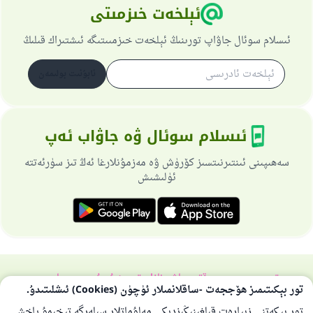
ئېلخەت خىزمىتى
ئىسلام سوئال جاۋاپ تورىنىڭ ئېلخەت خىزمىىتىگە ئىشتىراك قىلىڭ
ئابۇنىت بولىمەن
ئىسلام سوئال ۋە جاۋاب ئەپ
سەھىپىنى ئىنتىرنىتسىز كۆرۈش ۋە مەزمۇنلارغا ئەڭ تىز سۈرئەتتە
ئۈلىشىش
تورسەھىپىسى ھەققىدە
باش نازارەتچى
خۇسۇسىي سىياسەت
تور بېكىتىمىز ھۆججەت -ساقلانمىلار ئۈچۈن (Cookies) ئىشلىتىدۇ.
بارلىق ھوقۇق ئىسلام سوئال-جاۋاپ تورىغا مەنسۇپتۇر 1997-2025 ©
تور بېكەتنى زىيارەت قىلغىنىڭىزدىكى مەلۇماتلار سىلەرگە تېخىمۇ ياخشى