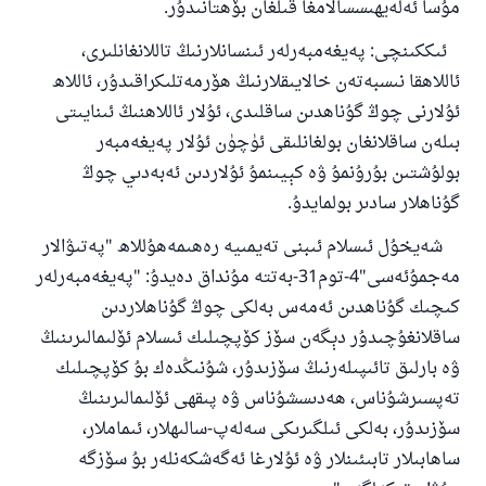
مۇسا ئەلەيھىسسالامغا قىلغان بۆھتانىدۇر.
پەيغەمبەرئەلەيھىسسالام مۇنداق دېگەن:
ئىككىنچى: پەيغەمبەرلەر ئىنسانلارنىڭ تاللانغانلىرى،
ياخشىلىققا باشلارپ قويغان كىشى قىلغۇچىغا
ئاللاھقا نىسبەتەن خالايىقلارنىڭ ھۆرمەتلىكراقىدۇر، ئاللاھ
ئوخشاش ساۋاپقا ئېرىشىدۇ
ئۇلارنى چوڭ گۇناھدىن ساقلىدى، ئۇلار ئاللاھنىڭ ئىنايىتى
مۇسلىم رىۋايەت قىلغان (1893) ھەدىس
بىلەن ساقلانغان بولغانلىقى ئۈچۈن ئۇلار پەيغەمبەر
بولۇشتىن بۇرۇنمۇ ۋە كېيىنمۇ ئۇلاردىن ئەبەدىي چوڭ
ئىئائە
گۇناھلار سادىر بولمايدۇ.
شەيخۇل ئىسلام ئىبنى تەيمىيە رەھىمەھۇللاھ "پەتىۋالار
مەجمۇئەسى"4-توم31-بەتتە مۇنداق دەيدۇ: "پەيغەمبەرلەر
كىچىك گۇناھدىن ئەمەس بەلكى چوڭ گۇناھلاردىن
ساقلانغۇچىدۇر دېگەن سۆز كۆپچىلىك ئىسلام ئۆلىمالىرىنىڭ
ۋە بارلىق تائىپىلەرنىڭ سۆزىدۇر، شۇنىڭدەك بۇ كۆپچىلىك
تەپسىرشۇناس، ھەدىسشۇناس ۋە پىقھى ئۆلىمالىرىنىڭ
سۆزىدۇر، بەلكى ئىلگىرىكى سەلەپ-سالىھلار، ئىماملار،
ساھابىلار تابىئىنلار ۋە ئۇلارغا ئەگەشكەنلەر بۇ سۆزگە