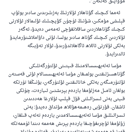
مۇۋاپىق كەلگەن".
ئەمما كىچىك گۇناھلار ئۇلارنىڭ بەزىلىرىدىن سادىر بولۇپ
قېلىشى مۇمكىن، شۇنىڭ ئۈچۈن كۆپچىلىك ئۆلىمالار ئۇلارنى
كىچىك گۇناھلاردىن ساقلانغۇچى ئەمەس دەيدۇ، ئەگەر
ئۇلاردىن كىچىك گۇناھ سادىر بولسا، ئۇنى داۋاملاشتۇرمايدۇ
بەلكى ئۇلارنى ئاللاھ ئاگاھلاندۇرىدۇ، ئۇلار تەۋبىگە
ئالدىرايدۇ.
مۇسا ئەلەيھىسسالامنىڭ قىبتىنى ئۆلتۈرگەنلىكى
گۇناھسىزلىقتىن بولمىغان مۇسا ئەلەيھىسسالام ئۇنى قەستەن
ئۆلتۈرمىگەن بەلكى خاتالىقتىن ئۆلتۈرگەن، بۇنىڭغا تۈرتكە
بولغان ئامىل مەزلۇمغا ياردەم بېرىشتىن ئىبارەت، چۈنكى
قىبتى بەنى ئىسرائىلنى قۇل قېلىپ ئۇلارغا ھەددىدىن
ئاشقان. قۇرتۇبى رەھىمەھۇللاھ مۇنداق دەيدۇ: بەنى
ئىسرائىللىق مۇسا ئەلەيھىسسالامدىن ياردەم تەلەپ قىلغان،
زۇلۇمغا ئۇچرىغۇچىغا ياردەم بېرىش ھەممە دىندا ئۈممەتكە