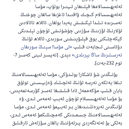
ئەلەيھىسسالامغا قېلىنغان ئىپتىرا بولۇپ، مۇسا
ئەلەيھىسسالام كىچىك ۋاقتىدا ئاغزىغا سالغان چوغنىڭ
تەسىرىدە تىلىدا ئېكىشىش پەيدا بولغان. ئاللاھ تائالادىن
ئۇلارنىڭ ئۆزىنىڭ سۆزىنى چۈشۈنىشى ئۈچۈن تېلىدىكى
كېكەچلىكنى يوق قېلىۋېتىشنى سورىدى، ئاللاھ ئۇنىڭ
دۇئاسىنى ئىجابەت قىلىپ
ئى مۇسا! سېنىڭ سورىغان
نەرسىلىرىڭ ساڭا بېرىلدى،
دېدى. [تەپسىر ئىبنى كەسىر 7-
توم 232-بەت].
بۇنىڭدىن شۇ ئاشكارا بولىدۇكى، مۇسا ئەلەيھىسسالامنىڭ
تىلغا يەتكەن نەرسە ئۇنىڭ ئەلچىلىك ۋەزىپىسىنى تولۇق
بايان قىلىپ مۇكەممەل ئادا قىلىشىغا تەسىر كۆرسەتمەيتتى،
بۇ مۇسا ئەلەيھىسسلام ئۈچۈن ئەيىپ ئەمەس ئىدى، ۋە
110845 - نومۇرلۇق سوئالنىڭ جاۋابى
ئۇنىڭدىن نەپرەتلىنىدىغان بىر ئەيىپمۇ ئەمەس ئىدى، مۇسا
ئائىلىنى ساقلاپ قالدى
ئەلەيھىسسالامنىڭ جىسمىدىكى كەمچىللىكمۇ ئەمەس ئىدى،
بەلكى بۇ لەنەتگەردى پىرئەۋننىڭ يالغان سۆزلەش ئارقىلىق
ئۇممەتكە جاۋاپ بېرىشىمىزگە ياردەم قىلىڭ