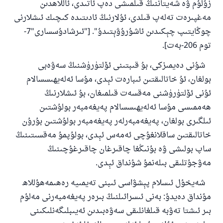
زۇلۇم ۋە شەيتاننىڭ قىلمىشى دەپ ئاتىدى، ئاللاھدىن
مەغپىرەت تەلەپ قىلدى، ئۇلارنىڭ ئادىتىدە كىچىك ئىشلارنى
چوڭايتىپ چېكىدىن ئاشۇرۇۋېتىدۇ". ["ئىرشادۇسسارى"7-
توم 206-بەت].
شۇنى دەيمىزكى، بۇ قىبتىنى ئۆلتۈرۈشنىڭ سەۋەبى
بولغان، ئۇ خاتالىقتىن ئىبارەت ئېدى، مۇسا ئەلەيھىسسالام
ئۇنى ئۆلتۈرۈشنى مەقسەت قىلمىغان، بۇ ئىشلارنىڭ
ھەممىسى مۇسا ئەلەيھىسسالام پەيغەمبەر بولۇشتىن
ئىلگىرى بولغان، پەيغەمبەرلەر پەيغەمبەر بولۇشتىن بۇرۇن
خاتالىقتىن ساقلانغۇچى ئەمەس ئېدى، بولۇپمۇ مەقسىتىنىڭ
ساپ بولىشى ۋە بۇنىڭغا چاقىرغان چاقىرغۇچىنىڭ
مەۋجۇتلىقى بىلەنمۇ شۇنداق ئېدى.
شەيخۇل ئىسلام پېشۋاسى ئىبنى تەيمىيە رەھىمەھۇللاھ
مۇنداق دەيدۇ: بەنى ئىسرائىلنىڭ بىرەر پەيغەمبەرنى مەلۇم
بىر ئىشتا تەۋبە قىلغانلىقى سەۋەبىدىن ئەيىبلىگەنلىكىنى