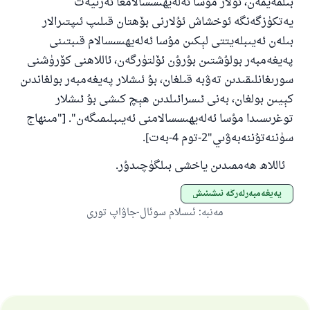
بىلمەيمەن، ئۇلار مۇسا ئەلەيھىسسالامغا ئەزىيەت
يەتكۈزگەنگە ئوخشاش ئۇلارنى بۆھتان قىلىپ ئىپتىرالار
بىلەن ئەيىبلەيتتى لېكىن مۇسا ئەلەيھىسسالام قىبتىنى
پەيغەمبەر بولۇشتىن بۇرۇن ئۆلتۈرگەن، ئاللاھنى كۆرۈشنى
سورىغانلىقىدىن تەۋبە قىلغان، بۇ ئىشلار پەيغەمبەر بولغاندىن
كېيىن بولغان، بەنى ئىسرائىلدىن ھېچ كىشى بۇ ئىشلار
توغرىسىدا مۇسا ئەلەيھىسسالامنى ئەيىبلىمىگەن". ["مىنھاج
سۈننەتۇننەبەۋىي"2-توم 4-بەت].
ئاللاھ ھەممىدىن ياخشى بىلگۈچىدۇر.
پەيغەمبەرلەرگە ئىشىنىش
مەنبە
:
ئىسلام سوئال-جاۋاپ تورى