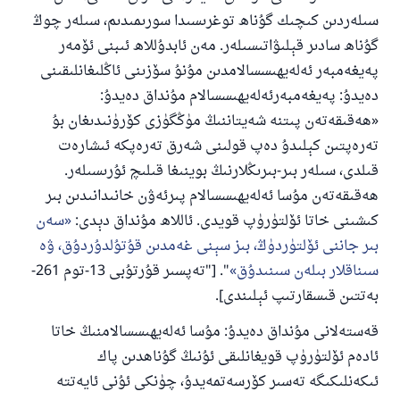
سىلەردىن كىچىك گۇناھ توغرىسىدا سورىمىدىم، سىلەر چوڭ
گۇناھ سادىر قېلىۋاتىسىلەر. مەن ئابدۇللاھ ئىبنى ئۆمەر
پەيغەمبەر ئەلەيھىسسالامدىن مۇنۇ سۆزىنى ئاڭلىغانلىقىنى
دەيدۇ: پەيغەمبەرئەلەيھىسسالام مۇنداق دەيدۇ:
«ھەقىقەتەن پىتنە شەيتاننىڭ مۈڭگۈزى كۆرۈنىدىغان بۇ
تەرەپتىن كېلىدۇ دەپ قولىنى شەرق تەرەپكە ئىشارەت
قىلدى، سىلەر بىر-بىرىڭلارنىڭ بوينىغا قىلىچ ئۇرىسىلەر.
ھەقىقەتەن مۇسا ئەلەيھىسسالام پىرئەۋن خانىدانىدىن بىر
كىشىنى خاتا ئۆلتۈرۈپ قويدى. ئاللاھ مۇنداق دېدى:
سەن
بىر جاننى ئۆلتۈردۈڭ، بىز سېنى غەمدىن قۇتۇلدۇردۇق، ۋە
سىناقلار بىلەن سىنىدۇق
". ["تەپسىر قۇرتۇبى 13-توم 261-
بەتتىن قىسقارتىپ ئېلىندى].
قەستەلانى مۇنداق دەيدۇ: مۇسا ئەلەيھىسسالامنىڭ خاتا
ئادەم ئۆلتۈرۈپ قويغانلىقى ئۇنىڭ گۇناھدىن پاك
ئىكەنلىكىگە تەسىر كۆرسەتمەيدۇ، چۈنكى ئۇنى ئايەتتە