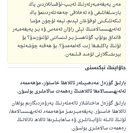
مەن پەيغەمبەرلەرنىڭ ئەيىپ-نۇقسانلاردىن پاك
يارىتىلغانلىقى ۋە ئەخلاقى جەھەتلەردىنمۇ پاك
ئىكەنلىكىنى ئوقۇغان ئېدىم، نېمە ئۈچۈن مۇسا
ئەلەيھىسسالامنىڭ تېلى راۋان ئەمەس ۋە بىر پەيغەمبەر
قانداق بولۇپ گۇناھسىز بىر ئىنساننى ئۆلتۈرىدۇ؟ بۇ
ئۇنىڭ پاكلىقىغا زىت كەلمەمدۇ؟. بۇ ھەقتە چۈشەنچە
بېرىشىڭلارنى ئۈمىد قىلىمەن.
جاۋاپنىڭ تېكىستى
بارلىق گۈزەل مەدھىيىلەر ئاللاھقا خاستۇر، مۇھەممەد
ئەلەيھىسسالامغا ئاللاھنىڭ رەھمەت سالاملىرى بولسۇن.
بارلىق گۈزەل ماختاشلار ئالەملەرنىڭ پەرۋەردىگارىم بولغان
ئاللاھقا خاستۇر. پەيغەمبىرىمىز مۇھەممەد ئەلەيھىسسالامغا،
ئۇنىڭ ئائىلە تاۋابىئاتلىرى ۋە ساھابىلىرىغا ئاللاھ تائالانىڭ
رەھمەت سالاملىرى بولسۇن.