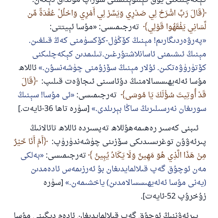
كېكەچلىكنى يوق قېلىۋېتىشنى سوراپ مۇنداق دېگەن:
قَالَ رَبِّ اشْرَحْ لِي صَدْرِي وَيَسِّرْ لِي أَمْرِي وَاحْلُلْ عُقْدَةً مِّن
لِّسَانِي يَفْقَهُوا قَوْلِي
تەرجىمىسى: «مۇسا ئېيتتى:
پەرۋەردىگارىم! مېنىڭ كۆڭۈل-كۆكسۈمنى كەڭ قىلغىن.
مېنىڭ ئىشىمنى ئاسانلاشتۇرغىن.تىلىمدىن كېكەچلىكنى
كۆتۈرۈۋەتكىن. ئۇلار مېنىڭ سۆزۇمنى چۈشەنسۇن.
ئاللاھ
مۇسا ئەلەيھىسسالامنىڭ دۇئاسىنى ئىجاۋەت قىلىپ:
قَالَ
قَدْ أُوتِيتَ سُؤْلَكَ يَا مُوسَى
تەرجىمىسى:
ئى مۇسا! سېنىڭ
سورىغان نەرسىلىرىڭ ساڭا بېرىلدى.
[سۈرە تاھا 36-ئايەت.]
ئىبنى كەسىر رەھىمەھۇللاھ تەپسىردە ئاللاھ تائالانىڭ
پىرئەۋۇن توغرىسىدىكى سۆزىنى چۈشەندۈرۈپ:
أَمْ أَنَا خَيْرٌ
مِنْ هَذَا الَّذِي هُوَ مَهِينٌ وَلَا يَكَادُ يُبِينُ
تەرجىمىسى:
بەلكى
مەن ئوچۇق گەپ قىلالمايدىغان بۇ ئەرزىمەس ئادەمدىن
(يەنى مۇسا ئەلەيھىسسالامدىن) ياخشىمەن.
[سۈرە
زۇخرۇپ 52-ئايەت].
پىرئەۋننىڭ ئوچۇق گەپ قىلالمايدىغان ئادەم دېگىنى مۇسا