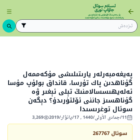
پەيغەمبەرلەرگە ئىشىنىش
پەيغەمبەرلەر يارىتىلىشى مۇكەممەل گۇناھدىن پاك ت
پەيغەمبەرلەر يارىتىلىشى مۇكەممەل
گۇناھدىن پاك تۇرسا، قانداق بولۇپ مۇسا
ئەلەيھىسسالامنىڭ تېلى ئېغىر ۋە
گۇناھسىز جاننى ئۆلتۈرىدۇ؟ دېگەن
سوئال توغرىسىدا
11/جمادى الأولى/1440 , 17/يانۋار/2019
3,269
سوئال
267767