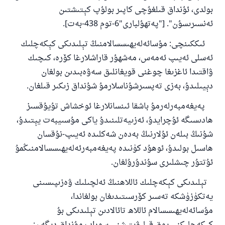
بولدى، ئۇنداق قىلغۇچى كاپىر بولۇپ كېتىشتىن
ئەنسىرىسۇن". ["پەتھۇلبارى"6-توم 438-بەت].
ئىككىنچى: مۇسائەلەيھىسسالامنىڭ تېلىدىكى كېكەچلىك
ئەسلى ئەيىپ ئەمەس، مەشھۇر قاراشلارغا كۆرە، كىچىك
ۋاقتىدا ئاغزىغا چوغنى قويغانلىق سەۋەبىدىن بولغان
دېيىلىدۇ، بەزى تەپسىرشۇناسلارمۇ شۇنداق زىكىر قىلغان.
پەيغەمبەرلەرمۇ باشقا ئىنسانلارغا ئوخشاش تۇيۇقسىز
ھادىسىگە ئۇچرايدۇ، ئەزىيەتلىنىدۇ ياكى مۇسىيبەت يېتىدۇ،
شۇنىڭ بىلەن ئۇلارنىڭ بەدەن شەكلىدە ئەيىپ-نۇقسان
ھاسىل بولىدۇ، ئوھۇد كۈنىدە پەيغەمبەرئەلەيھىسسالامنىڭمۇ
ئۇتتۇر چىشلىرى سۇندۇرۇلغان.
تېلىدىكى كېكەچلىك ئاللاھنىڭ ئەلچىلىك ۋەزىپىسىنى
يەتكۈزۈشكە تەسىر كۆرسىتىدىغان بولغاندا،
مۇسائەلەيھىسسالام ئاللاھ تائالادىن تېلىدىكى بۇ