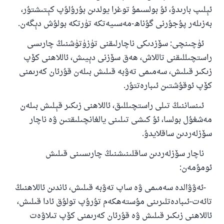
ياخشىلىققا باشلارپ قويغان كىشى قىلغۇچىغا
ئېلىپ بارىدۇ، ئۇ بولسىمۇ توغرا يولدىن بۇرۇلۇپ كېتىشتۇر،
ئوخشاش ساۋاپقا ئېرىشىدۇ
بەزىلەر پۇجۇرنى گۇناھ-مەسىيەتكە تۈرتكە بولۇش دېگەن.
مۇسلىم رىۋايەت قىلغان (1893) ھەدىس
ئۈچىنچى: سۆزدىكى ناچارلىقنى تۈزۈتۈشنىڭ چارىسى
راستچىللىقنى تاللاش، ھەق سۆزنى دېيىش، ئاللاھنى كۆپ
زىكىر قىلىش، سەمىمى تەۋبە قىلىش بىلەن قۇرئان كەرىمنى
ئىئائە
كۆپ ئوقۇشتىن ئىبارەتتۇر.
ئىنساننىڭ تىلى راستچىللىق، ئاللاھنى زىكىر قېلىش بىلەن
مەشغۇل بولسا، ئۇ كىشى تىلىنى يالغانچىلىقتىن ۋە ناچار
سۆزلەردىن ساقلايدۇ.
ناچار سۆزلەردىن ساقلىنىشنىڭ چارىسىنى قىلىش
ئومۇمەن:
-ئەۋۋالدە سەمىمى ۋە ساپ تەۋبە قىلىش، ئاندىن ئاللاھنىڭ
تائەت-ئىبادەتلىرىنى مۇستەھكەم تۇرۇپ تولۇق ئادا قىلىش،
ئاللاھنى زىكىر قىلىش ۋە قۇرئان كەرىمنى كۆپ تىلاۋەت