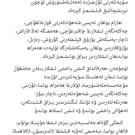
سۈپەتلەرنى ئۆزىمىزدە ئەمەلىلەشتۈرۈش ئۈچۈن
تېرىشچانلىق قىلىشىمىز كېرەك.
-ھارام بولغان نەپسى-شەھۋەتلەرنى قوزغاتقۇچى،
چەكلەنگەن ئىشلارغا چاقىرغۇچى، ھەممىگە تەڭ قاراش،
ناچار-پەسكەش بۇزۇق فېلىملەرنى كۆرۈش، رەزىل،
بۇزۇقلاردىن بولغان پەسكەشلەرگە ئۈلپەت-ھەمراھ
بولىدىغان ئىشلاردىن يىراق بولىشىمىز كېرەك.
ئومۇمەن، ھەرقانداق كىشى ياخشى ئىشلار بىلەن مەشغۇل
بولسا، ئىمان ئەھلىنىڭ سۈپەتلىرىنى ئۆزىدە
مۇجەسسەملەشتۈرسە، ئۇلارغا ھەمراھ بولسا، ئۆزىنى
چەكلەنگەن نەپسى-شەھۋەتلەردىن، ناچار سۆز-
ھەرىكەتلەردىن ۋە ئۇنىڭ ئىگىلىرىدىن يىراق قىلىدىكەن،
ئەھۋالى ياخشى بولىدۇ ۋە ئىشى ئىسلاھ بولىدۇ.
كىمكى گۇناھ-مەئسىيەتتىن بىرەر ئىشقا مۇپتىلا بولۇپ
قالغان بولسا، سەمىمى تەۋبە قىلىشقا ئالدىرىسۇن، ئاللاھنىڭ