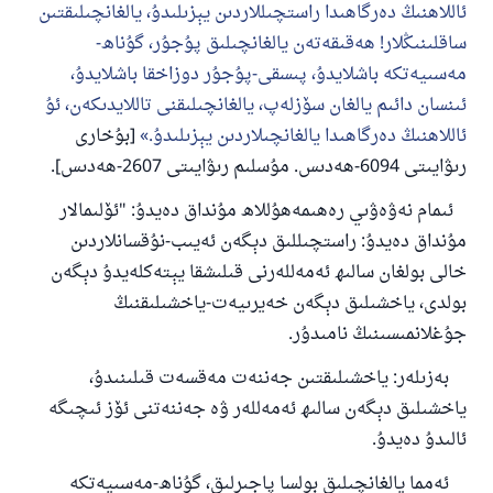
ئاللاھنىڭ دەرگاھىدا راستچىللاردىن يېزىلىدۇ، يالغانچىلىقتىن
ساقلىنىڭلار! ھەقىقەتەن يالغانچىلىق پۇجۇر، گۇناھ-
مەسىيەتكە باشلايدۇ، پىسقى-پۇجۇر دوزاخقا باشلايدۇ،
ئىنسان دائىم يالغان سۆزلەپ، يالغانچىلىقنى تاللايدىكەن، ئۇ
ئاللاھنىڭ دەرگاھىدا يالغانچىلاردىن يېزىلىدۇ.
[بۇخارى
رىۋايىتى 6094-ھەدىس. مۇسلىم رىۋايىتى 2607-ھەدىس].
ئىمام نەۋەۋىي رەھىمەھۇللاھ مۇنداق دەيدۇ: "ئۆلىمالار
مۇنداق دەيدۇ: راستچىللىق دېگەن ئەيىب-نۇقسانلاردىن
خالى بولغان سالىھ ئەمەللەرنى قىلىشقا يېتەكلەيدۇ دېگەن
بولدى، ياخشىلىق دېگەن خەيرىيەت-ياخشىلىقنىڭ
جۇغلانمىسىنىڭ نامىدۇر.
110845 - نومۇرلۇق سوئالنىڭ جاۋابى
بەزىلەر: ياخشىلىقتىن جەننەت مەقسەت قىلىنىدۇ،
ئائىلىنى ساقلاپ قالدى
ياخشىلىق دېگەن سالىھ ئەمەللەر ۋە جەننەتنى ئۆز ئىچىگە
ئالىدۇ دەيدۇ.
ئۇممەتكە جاۋاپ بېرىشىمىزگە ياردەم قىلىڭ
ئەمما يالغانچىلىق بولسا پاجىرلىق، گۇناھ-مەسىيەتكە
پەيغەمبەرئەلەيھىسسالام مۇنداق دېگەن: