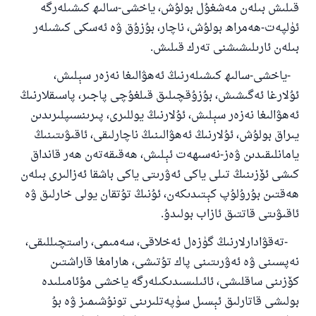
قىلىش بىلەن مەشغۇل بولۇش، ياخشى-سالىھ كىشىلەرگە
ئۈلپەت-ھەمراھ بولۇش، ناچار، بۇزۇق ۋە ئەسكى كىشىلەر
بىلەن ئارىلىشىشنى تەرك قىلىش.
-ياخشى-سالىھ كىشىلەرنىڭ ئەھۋالىغا نەزەر سېلىش،
ئۇلارغا ئەگىشىش، بۇزۇقچىلىق قىلغۇچى پاجىر، پاسىقلارنىڭ
ئەھۋالىغا نەزەر سېلىش، ئۇلارنىڭ يوللىرى، پىرىنسىپلىرىدىن
يىراق بولۇش، ئۇلارنىڭ ئەھۋالىنىڭ ناچارلىقى، ئاقىۋىتىنىڭ
يامانلىقىدىن ۋەز-نەسىھەت ئېلىش، ھەقىقەتەن ھەر قانداق
كىشى ئۆزىنىڭ تىلى ياكى ئەۋرىتى ياكى باشقا ئەزالىرى بىلەن
ھەقتىن بۇرۇلۇپ كېتىدىكەن، ئۇنىڭ تۇتقان يولى خارلىق ۋە
ئاقىۋىتى قاتتىق ئازاب بولىدۇ.
-تەقۋادارلارنىڭ گۈزەل ئەخلاقى، سەمىمى، راستچىللىقى،
نەپسىنى ۋە ئەۋرىتىنى پاك تۇتىشى، ھارامغا قاراشتىن
كۆزىنى ساقلىشى، ئائىلىسىدىكىلەرگە ياخشى مۇئامىلىدە
بولىشى قاتارلىق ئېسىل سۈپەتلىرىنى تونۇشىمىز ۋە بۇ