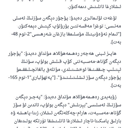
ئىشلارغا ئاتلىنىش دىمەكتۇر.
لۇغەت ئۆلىمالىرى دەيدۇ: پۇجۇر دېگەن سۆزنىڭ ئەسلى
مەنىسى: توغرا مەقسەتتىن بۇرۇلۇپ كېتىش دېمەكتۇر.
["ئىمام نەۋەۋىينىڭ مۇسلىمغا يازغان شەرھىسى"2-توم 48-
بەت].
ھاپىز ئىبنى ھەجەر رەھىمەھۇللاھ مۇنداق دەيدۇ: "پۇجۇر
دېگەن گۇناھ-مەسىيەتنى كۆپ قىلىش بولۇپ، سۇنىڭ
ئېتىلىپ چىققىنىغا ئوخشىتىلدى، مۇتلەق يالغانچىلىققىمۇ
پۇجۇر دېگەن سۆز ئىشلىتىلىنىدۇ". ["پەتھۇلبارى"1-توم 165-
بەت].
زۇبەيدى رەھىمەھۇللاھ مۇنداق دەيدۇ: "پەجىر دېگەن
سۆزنىڭ ئەسلىسى"يېرىلىش" دېگەن بولۇپ، ئاندىن ئۇ سۆز
گۇناھ-مەسىيەت، ھارام-چەكلەنگەن ئىشلار، زىنا-پاھىشە ۋە
بارلىق پاسكىنا-ناچار ئىشلارغا ئاتلىنىشقا تۈرتكە بولىدىغان