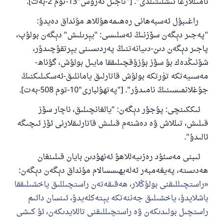
ئامىللارغا ئىشلىتىلدى". ["تاجىل ئەرۇس"13-توم 2-بەت].
راغىبۇل ئەسبەھانى رەھىمەھۇللاھ مۇنداق دەيدۇ:
"پەجىر دېگەن سۆزنىڭ ئەسلىسى: "يېرىلىش" دېگەن بولۇپ،
پاجىر دېگەن دىن-دىيانەتنىڭ پەردىسىنى يېرتقۇچىدۇر،
شۇنىڭدەك بۇ سۆز بۇزۇقچىلىققا مايىل بولۇش، گۇناھ-
مەسىيەتكە تۈرتكە بولۇش قاتارلىق يامانلىق-ئەسكىلىكنىڭ
جۇغلانمىسىنىڭ نامىدۇر". ["پەتھۇلبارى"10-توم 508-بەت].
ئىككىنچى: پۇجۇر دېگەن: "يالغانچىلىق، ناچار سۆز
قىلىش، تىللاش ۋە دەشنەم قىلىش قاتارلىقلارنى ئۆز ئىچىگە
ئالىدۇ".
ئىبنى مەسئۇد رەزىيەللاھۇ ئەنھۇدىن بايان قىلىنغان
ھەدىستە، پەيغەمبەر ئەلەيھىسسالام مۇنداق دېگەن دېگەن:
راستچىللىقنى بولۇڭلار، ھەقىقەتەن راستچىللىق ياخشىلىققا
باشلايدۇ، ياخشىلىق جەننەتكە يېتەكلەيدۇ، ئىنسان دائىم
راستچىل بولىدىكەن ۋە راستچىللىقنى تاللايدىكەن، ئۇ كىشى