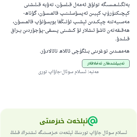
بەلگىلىمىسىگە تولۇق ئەمەل قىلسۇن، تەۋبە قىلىشنى
كېچىكتۈرۈپ كېيىن ئەپسۇسلىنىپ قالمىسۇن، گۇناھ-
مەسىيەتتە چېكىدىن ئېشىپ ئۇنىڭغا بويسۇنۇپ قالمىسۇن،
ھەقىقەتەن ئاشۇ ئىشلار ئۇ كىشىنى پىسقى-پۇجۇردىن يىراق
قىلىدۇ.
ھەممىدىن توغرىنى بىلگۈچى ئاللاھ تائالادۇر.
ئەيىپلىنىدىغان ئەخلاقلار
مەنبە
:
ئىسلام سوئال-جاۋاپ تورى
ئېلخەت خىزمىتى
ئىسلام سوئال جاۋاپ تورىنىڭ ئېلخەت خىزمىىتىگە ئىشتىراك قىلىڭ