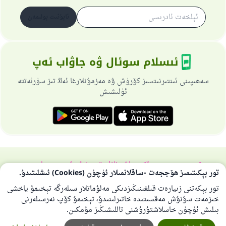
ئابۇنىت بولىمەن
ئىسلام سوئال ۋە جاۋاب ئەپ
سەھىپىنى ئىنتىرنىتسىز كۆرۈش ۋە مەزمۇنلارغا ئەڭ تىز سۈرئەتتە
ئۈلىشىش
تورسەھىپىسى ھەققىدە
باش نازارەتچى
خۇسۇسىي سىياسەت
تور بېكىتىمىز ھۆججەت -ساقلانمىلار ئۈچۈن (Cookies) ئىشلىتىدۇ.
بارلىق ھوقۇق ئىسلام سوئال-جاۋاپ تورىغا مەنسۇپتۇر 1997-2025 ©
تور بېكەتنى زىيارەت قىلغىنىڭىزدىكى مەلۇماتلار سىلەرگە تېخىمۇ ياخشى
خىزمەت سۇنۇش مەقسىتىدە خاتىرلىنىدۇ، تېخىمۇ كۆپ نەرسىلەرنى
بىلىش ئۈچۈن خاسلاشتۇرۇشنى تاللىشىڭىز مۇمكىن.