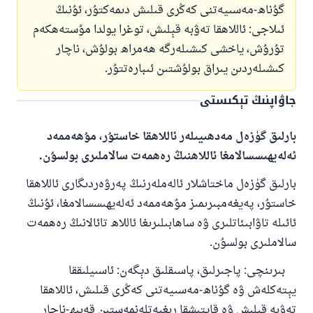
گۇناھ-مەسىيەتنى كەڭرى قىلىش دىمەكتۇر، ئۇنىڭ
ئىلاجى: ئاللاھقا تەۋبە قېلىش، توغرا يولدا مۇستەھكەم
تۇرۇش، ياخشى كىشىلەرگە ھەمراھ بولۇش، ناچار
كىشىلەردىن يىراق بولۇشتىن ئىبارەتتۇر.
جاۋاپنىڭ تېكىستى
بارلىق گۈزەل مەدھىيىلەر ئاللاھقا خاستۇر، مۇھەممەد
ئەلەيھىسسالامغا ئاللاھنىڭ رەھمەت سالاملىرى بولسۇن.
بارلىق گۈزەل ماختاشلار ئالەملەرنىڭ پەرۋەردىگارى ئاللاھقا
خاستۇر، پەيغەمبىرىمىز مۇھەممەد ئەلەيھىسسالامغا، ئۇنىڭ
ئائىلە تاۋابىئاتلىرى ۋە ساھابىلىرىغا ئاللاھ تائالانىڭ رەھمەت
سالاملىرى بولسۇن.
بىرىنچى: پاجىرلىق، پاسىقلىق دېگەن: ئاسىيلىققا
يېتەكلەش ۋە گۇناھ-مەسىيەتنى كەڭرى قىلىش، ئاللاھقا
تەۋبە قىلىش ۋە قايتىشقا رىغبەتلەنمەستىن قەبىھ-ناچار