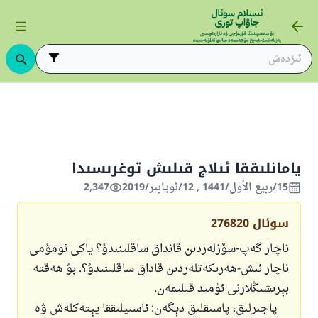
ەسىھەتلەر
ئەخلاقلار
ئەيىپلىنىدىغان ئەخلاقلار
يامانلىققا ئىلاج قىلىش
يامانلىققا ئىلاج قىلىش توغرىسىدا
15/ربيع الأول/1441 , 12/نويابىر/2019
2,347
سوئال
276820
ناچار گەپ-سۆزلەردىن قانداق ساقلىنىدۇ؟ ياكى ئومۇمى
ناچار ئىش-ھەرىكەتلەردىن قاداق ساقلىنىدۇ؟. بۇ ھەقتە
بېرىشىڭلارنى ئۈمىد قىلىمەن.
پاجىرلىق، پاسىقلىق دېگەن: ئاسىيلىققا يېتەكلەش ۋە