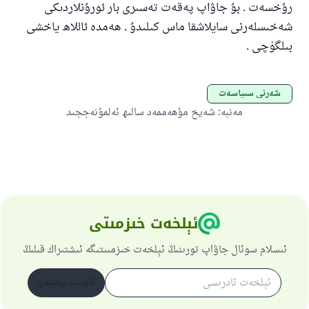
رۇخسەت . بۇ جاۋاپ پەقەت تەسىرى بار ئورۇنلاردىكى
شەخىسلەرنى سايلاشقا ماس كىلىدۇ . ھەمدە ئاللاھ ياخشى
بىلگۈچى .
شەرئى سىياسەت
مەنبە
:
شەيخ مۇھەممەد سالىھ ئەلمۇنەججىد
ئېلخەت خىزمىتى
ئىسلام سوئال جاۋاپ تورىنىڭ ئېلخەت خىزمىىتىگە ئىشتىراك قىلىڭ
ئابۇنىت بولىمەن