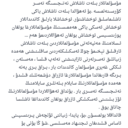
مۇسۇلمانلار بىلەت تاشلاش نەتىجىسىگە تەسىر
كۆرسىتەلمىسە .بۇ ئەھۋالدا بىلەت تاشلاش ياكى
تاشلىماسلىق ئوخشاشتۇر. ئوخشاشلا بارلىق كاندىداتلار
ئوخشاش ئەسكى ياكى ھەممىسىنىڭ مۇسۇلمانلارغا بولغان
پوزىتسىيسى ئوخشاش بولغان ئەھۋاللاردىمۇ ھەم ...
ئىسلامنىڭ مەنپەئەتى مۇسۇلمانلاردىن بىلەت تاشلاش
ئارقىلىق تېخىمۇ چوڭ ئەسكىلىكلەردىن ساقلىنىشنى ھەمدە
زىيانلىق تەسىرلەرنى ئازايتىشنى تەلەپ قىلسا ، مەسىلەن ،
ئىككى غەيرى مۇسۇلمان كاندىدات بار ، بىراق بىرى يەنە
بىرىگە قارىغاندا مۇسۇلمانلارغا ئازراق دۈشمەنلىك قىلىدۇ ،
110845 - نومۇرلۇق سوئالنىڭ جاۋابى
ھەمدە مۇسۇلمانلارنىڭ سايلام بىلەتلىرى سايلامنىڭ
نەتىجىسىگە تەسىرى بار . بۇنداق ئەھۋاللاردا مۇسۇلمانلارنىڭ
ئائىلىنى ساقلاپ قالدى
ئۆز بىلىتىنى ئەسكىلىكى ئازراق بولغان كاندىداتقا تاشلىسا
ئۇممەتكە جاۋاپ بېرىشىمىزگە ياردەم قىلىڭ
چاتاق يوق .
قانداقلا بولمىسۇن ،بۇ، پايدا- زىياننى ئۆلچەش پىرىنسىپىنى
پەيغەمبەرئەلەيھىسسالام مۇنداق دېگەن:
ياخشىلىققا باشلارپ قويغان كىشى قىلغۇچىغا
ئاساس قىلىدىغان ئىجتىھاد مەسىلىسى .شۇ ڭا بۇنى بۇ