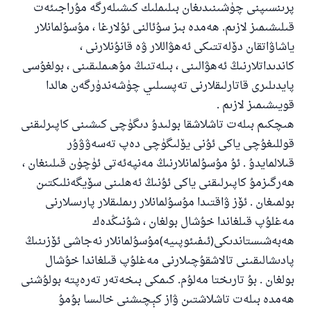
ئوخشاش ساۋاپقا ئېرىشىدۇ
پرىنسىپنى چۈشىنىدىغان بىلىملىك كىشىلەرگە مۇراجىئەت
قىلىشىمىز لازىم. ھەمدە بىز سۇئالنى ئۇلارغا ، مۇسۇلمانلار
مۇسلىم رىۋايەت قىلغان (1893) ھەدىس
ياشاۋاتقان دۆلەتتىكى ئەھۋاللار ۋە قانۇنلارنى ،
كاندىداتلارنىڭ ئەھۋالىنى ، بىلەتنىڭ مۇھىملىقىنى ، بولغۇسى
ئىئائە
پايدىلىرى قاتارلىقلارنى تەپسىلىي چۈشەندۈرگەن ھالدا
قويىشىمىز لازىم .
ھىچكىم بىلەت تاشلاشقا بولىدۇ دىگۈچى كىشىنى كاپىرلىقنى
قوللىغۇچى ياكى ئۇنى يۆلىگۈچى دەپ تەسەۋۋۇر
قىلالمايدۇ . ئۇ مۇسۇلمانلارنىڭ مەنپەئەتى ئۈچۈن قىلىنغان ،
ھەرگىزمۇ كاپىرلىقنى ياكى ئۇنىڭ ئەھلىنى سۆيگەنلىكتىن
بولمىغان . ئۆز ۋاقتىدا مۇسۇلمانلار رىملىقلار پارىسلارنى
مەغلۇپ قىلغاندا خۇشال بولغان ، شۇنىڭدەك
ھەبەشىستاندىكى(ئىفىئوپىيە)مۇسۇلمانلار نەجاشى ئۆزىنىڭ
پادىشالىقىنى تالاشقۇچىلارنى مەغلۇپ قىلغاندا خۇشال
بولغان . بۇ تارىختا مەلۇم. كىمكى بىخەتەر تەرەپتە بولۇشنى
ھەمدە بىلەت تاشلاشتىن ۋاز كېچىشنى خالىسا بۇمۇ