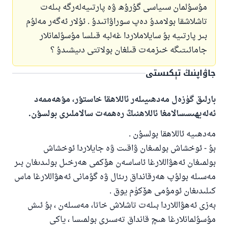
مۇسۇلمان سىياسى گۇرۇھ ۋە پارتىيەلەرگە بىلەت
تاشلاشقا بولامدۇ دەپ سوراۋاتىدۇ . ئۇلار ئەگەر مەلۇم
بىر پارتىيە بۇ سايلاملاردا غەلبە قىلسا مۇسۇلمانلار
جامائىتىگە خىزمەت قىلغان بولاتتى دىيشىدۇ ؟
جاۋاپنىڭ تېكىستى
بارلىق گۈزەل مەدھىيىلەر ئاللاھقا خاستۇر، مۇھەممەد
ئەلەيھىسسالامغا ئاللاھنىڭ رەھمەت سالاملىرى بولسۇن.
مەدھىيە ئاللاھقا بولسۇن .
بۇ - ئوخشاش بولمىغان ۋاقىت ۋە جايلاردا ئوخشاش
بولمىغان ئەھۋاللارغا ئاساسەن ھۆكمى ھەرخىل بولىدىغان بىر
مەسىلە بولۇپ ھەرقانداق رىئال ۋە گۇمانى ئەھۋاللارغا ماس
كىلىدىغان ئومۇمى ھۆكۈم يوق .
بەزى ئەھۋاللاردا بىلەت تاشلاش خاتا، مەسىلەن ، بۇ ئىش
مۇسۇلمانلارغا ھىچ قانداق تەسىرى بولمىسا ، ياكى