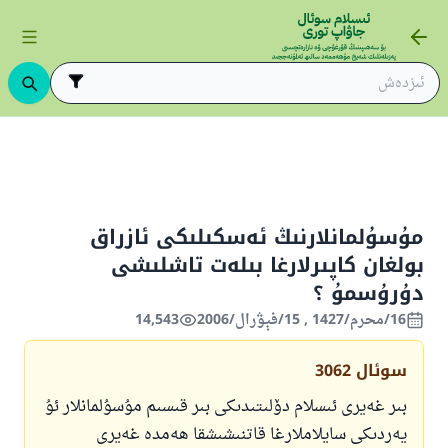
نىڭ ئەسكىلىكى ئازراق بولغان كاپىرلارغا بىلەت تاشلىشى دۇرۇسمۇ ؟
مۇسۇلمانلارنىڭ ئەسكىلىكى ئازراق
بولغان كاپىرلارغا بىلەت تاشلىشى
دۇرۇسمۇ ؟
16/محرم/1427 , 15/فېۋرال/2006
14,543
سوئال
3062
بىر غەيرى ئىسلام دۆلىتىدىكى بىر قىسىم مۇسۇلمانلار ئۇ
يەردىكى سايلاملارغا قاتنىشىشقا ھەمدە غەيرى