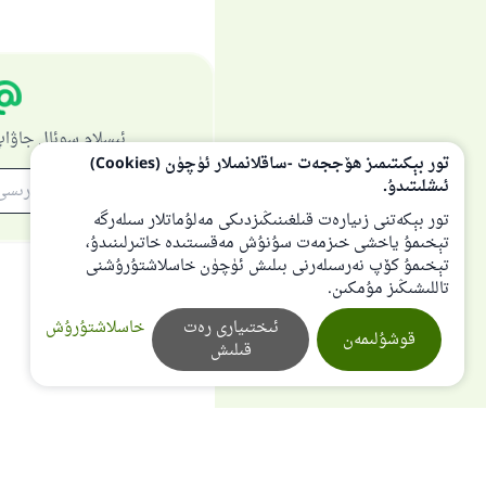
ئىسلام سوئال جاۋاپ
تور بېكىتىمىز ھۆججەت -ساقلانمىلار ئۈچۈن (Cookies)
ئىشلىتىدۇ.
تور بېكەتنى زىيارەت قىلغىنىڭىزدىكى مەلۇماتلار سىلەرگە
تېخىمۇ ياخشى خىزمەت سۇنۇش مەقسىتىدە خاتىرلىنىدۇ،
تېخىمۇ كۆپ نەرسىلەرنى بىلىش ئۈچۈن خاسلاشتۇرۇشنى
تاللىشىڭىز مۇمكىن.
ئىختىيارى رەت
خاسلاشتۇرۇش
قوشۇلىمەن
قىلىش