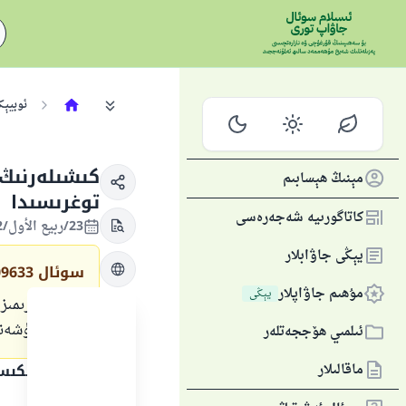
ئوبيېك
كىشىلەرنىڭ 
مېنىڭ ھېسابىم
توغرىسىدا
كاتاگورىيە شەجەرەسى
23/ربيع الأول/1442 , 09/نويابىر/2020
يېڭى جاۋابلار
سوئال
09633
مۇھىم جاۋاپلار
يېڭى
بىز دۇئالىرىمى
ھەقتە چۈشەنچ
ئىلمىي ھۆججەتلەر
ماقالىلار
جاۋاپنىڭ تېكى