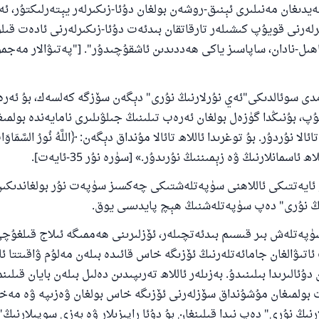
ەيدىغان مەنىلىرى ئېنىق-روشەن بولغان دۇئا-زىكىرلەر يېتەرلىكتۇر، ئە
مۇسلىم رىۋايەت قىلغان (1893) ھەدىس
رلەرنى قويۇپ كىشىلەر تارقاتقان بىدئەت دۇئا-زىكىرلەرنى ئادەت قىلۋ
ئىئائە
 سوئالدىكى"ئەي نۇرلارنىڭ نۇرى" دېگەن سۆزگە كەلسەك، بۇ ئەرە
ۇپ، بۇنىڭدا گۈزەل بولغان ئەرەب تىلىنىڭ جىلۋىلىرى نامايەندە بولمى
لا نۇردۇر. بۇ توغرىدا ئاللاھ تائالا مۇنداق دېگەن: ﴿اللَّهُ نُورُ السَّمَاوَاتِ
ئاسمانلارنىڭ ۋە زېمىننىڭ نۇرىدۇر.» [سۈرە نۇر 35-ئايەت].
ايەتتىكى ئاللاھنى سۈپەتلەشتىكى چەكسىز سۈپەت نۇر بولغاندىكىن 
رنىڭ نۇرى" دەپ سۈپەتلەشنىڭ ھېچ پايدىسى يوق.
تلەش بىر قىسىم بىدئەتچىلەر، ئۆزلىرىنى ھەممىگە ئىلاج قىلغۇچى
اتىۋالغان جامائەتلەرنىڭ ئۆزىگە خاس قائىدە بىلەن مەلۇم ۋاقىتتا ئاد
دۇئالىرىدا بىلىنىدۇ. بەزىلەر ئاللاھ تەرىپىدىن دەلىل بىلەن بايان قىلىن
ولمىغان مۇشۇنداق سۆزلەرنى ئۆزىگە خاس بولغان ۋەزىپە ۋە مەخ
لارنىڭ نۇرى" دەپ نىدا قىلىنغان بۇ دۇئا راپىزىلار ۋە بەزى سوپىلارن