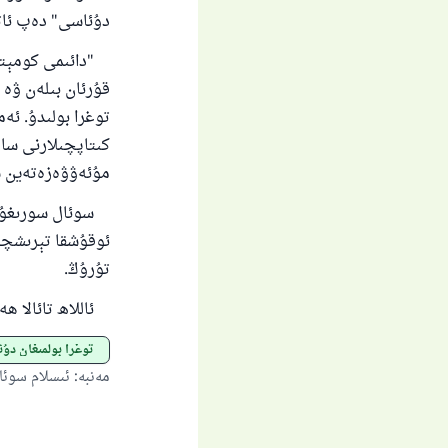
دۇئاسى" دەپ ئاتى
قۇرئان بىلەن ۋە 
توغرا بولىدۇ. ئە
كىتاپچىلارنى سا
مۇئەۋۋەزەتەين س
سوئال سورىغۇچى 
ئوقۇشقا تېرىشچان
تۇرۇڭ.
ئاللاھ تائالا ھ
توغرا بولمىغان دۇئا
مەنبە
:
ئىسلام سوئا