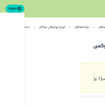
Uygur
تلەر
دۇئا-تىلەكلەر
توغرا بولمىغان دۇئالار
كىشىلەرنىڭ "ئەي نۇرلارن
ۆكمى
دۇ؟. بۇ