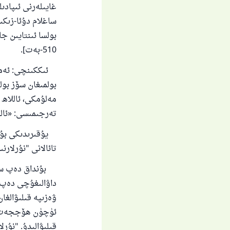
غايىلەرنى ئىپادىل
ساغلام دۇئا-زىكى
510-بەت].
ئىككىنچى: ئەمدى
بولمىغان سۆز بول
مەلۇمكى، ئاللاھ تائا
تەرجىمىسى: «ئاللاھ 
يۇقىرىدىكى بۇ ئ
تائالانى "نۇرلا
بۇنداق دەپ سۈپە
داۋالىغۇچى دەپ ئ
ۋەزىپە قىلىۋالغان 
ئۈچۈن ھۆججەت ب
قىلىۋالىدۇ. "نۇر