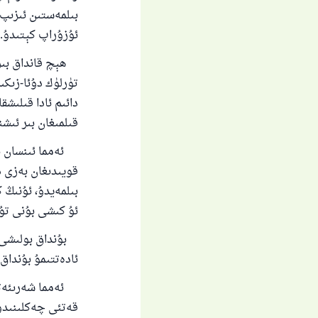
بىلمەستىن ئىزىپ 
ئۇزۇراپ كېتىدۇ.
ھېچ قانداق بىر ش
تۈرلۈك دۇئا-زىك
دائىم ئادا قىلىشق
قىلمىغان بىر ئىشن
ئەمما ئىنسان بەز
قويىدىغان بەزى د
بىلمەيدۇ، ئۇنىڭ 
ئۇ كىشى بۇنى تۇي
بۇنداق بولىشى ئى
ئادەتتىمۇ بۇنداق 
ئەمما شەرىئەتتە 
ياخ
قەتئى چەكلىنىدۇ