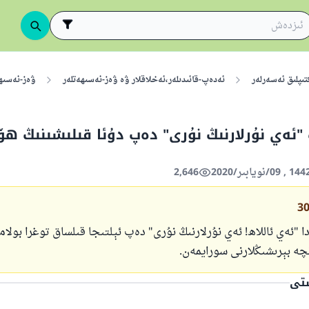
تىپلىق ئەسەرلەر
ئەدەپ-قائىدىلەر،ئەخلاقلار ۋە ۋەز-نەسىھەتلەر
ۋەز-نەسىھە
"ئەي نۇرلارنىڭ نۇرى" دەپ دۇئا قىلىشىنىڭ ھ
2,646
3
زدا "ئەي ئاللاھ! ئەي نۇرلارنىڭ نۇرى" دەپ ئېلتىجا قىلساق توغرا بولام
ە بېرىشىڭلارنى سورايمەن.
ستى