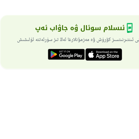
ئىسلام سوئال ۋە جاۋاب ئەپ
ى ئىنتىرنىتسىز كۆرۈش ۋە مەزمۇنلارغا ئەڭ تىز سۈرئەتتە ئۈلىشىش