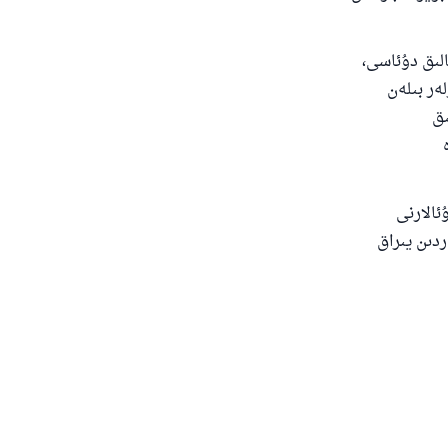
قىيە-شىپالىق دۇئاسى،
ەر بىلەن
ىق
ئالارنى
دىن يىراق