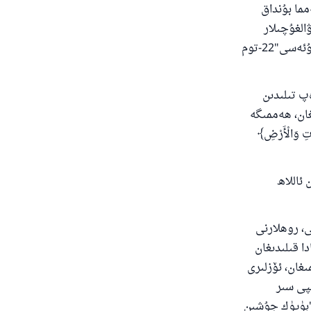
مما بۇنداق
الغۇچىلار
بولسا ئىنتايىن جاھىل-نادان، ساپاسىز ياكى ھەددىدىن ئاشقۇچىدۇر". ["پەتىۋالار مەجمۇئەسى"22-توم
پ تىلىدىن
غان، ھەممىگە
 وَالْأَرْضِ﴾
ئاللاھ
، روھلارنى
ا قىلىدىغان
مىغان، ئۆزلىرى
پى سىر
ىڭ"بۈيۈك جۇشىن