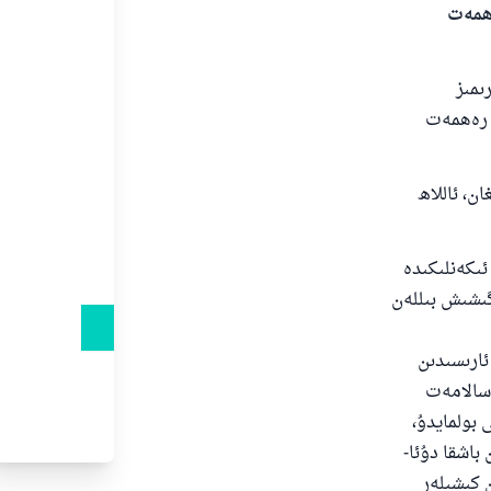
ەھمەت
ىمىز
ڭ رەھمەت
ن، ئاللاھ
ئىكەنلىكىدە
گىشىش بىللەن
ئارىسىدىن
 سالامەت
 بولمايدۇ،
باشقا دۇئا-
 كىشىلەر