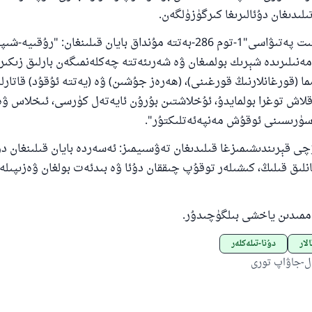
لىدىغان دۇئالىرىغا كىرگۈزۈلگەن.
"دائىمى كومېتىت پەتىۋاسى"1-توم 286-بەتتە مۇنداق بايان قىلىنغان: "رۇ
مەنىلىرىدە شېرىك بولمىغان ۋە شەرىئەتتە چەكلەنمىگەن بارلىق زىكىرل
مما (قورغانلارنىڭ قورغىنى)، (ھەرەز جۇشىن) ۋە (يەتتە ئۇقۇد) قاتارل
قلاش توغرا بولمايدۇ، ئۇخلاشتىن بۇرۇن ئايەتەل كۈرسى، ئىخلاس ۋە
ۈرىسىنى ئوقۇش مەنپەئەتلىكتۇر".
قېرىندىشىمىزغا قىلىدىغان تەۋسىيمىز: ئەسەردە بايان قىلىنغان دۇ
لىق قىلىڭ، كىشىلەر توقۇپ چىققان دۇئا ۋە بىدئەت بولغان ۋەزىپىلەر
ەممىدىن ياخشى بىلگۈچىدۇر.
لار
دۇئا-تىلەكلەر
ل-جاۋاپ تورى