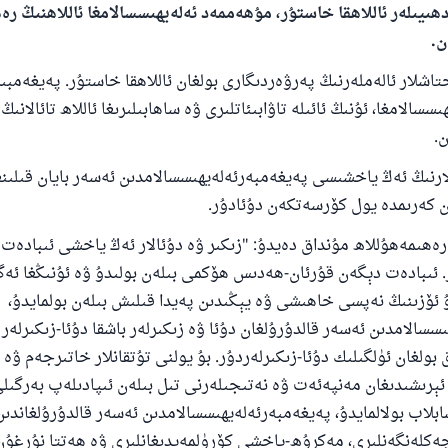
ھىيىلەر ئاللاھقا خاستۇر، مۇھەممەد ئەلەيھىسسالامغا ئاللاھنىڭ ر
ن.
تاشلار ئالەملەرنىڭ پەرۋەردىگارى بولغان ئاللاھقا خاستۇر. پەيغەمبىر
سالامغا، ئۇنىڭ ئائىلە تاۋابىئاتلىرى ۋە ساھابىلىرىغا ئاللاھ تائالانى
.
نىڭ ئەڭ ياخشىسى پەيغەمبەرئەلەيھىسسالامدىن ئەسەر بايان قىلىنغا
ئان كەرىمدە يول كۆرسەتكەن دۇئادۇر.
ھىمەھۇللاھ مۇنداق دەيدۇ: "زىكىر ۋە دۇئالار ئەڭ ياخشى ئىبادەت 
ئىبادەت دېگەن قۇرئان-ھەدىس ھۆكمى بىلەن بولىدۇ ۋە ئۇنىڭغا ئە
 ئۆزىنىڭ نەپسى خاھىشى ۋە يېڭىدىن پەيدا قىلىش بىلەن بولمايدۇ،
سسالامدىن ئەسەر قالدۇرۇلغان دۇئا ۋە زىكىرلەر باشقا دۇئا-زىكىرلەر 
ق بولغان ئۈلگىلىك دۇئا-زىكىرلەردۇر. بۇ يولنى تۇتقانلار خاتىرجەم ۋە
 ئېرىشىدىغان مەنپەئەت ۋە نەتىجىلەرنى تىل بىلەن ئىپادىلەپ بەرگىلى
بلاب بولالمايدۇ، پەيغەمبەرئەلەيھىسسالامدىن ئەسەر قالدۇرۇلغاندىن 
چەكلەنگەنلىرى، مەكرۇھ-ياخشى كۆرۈلمەيدىغانلىرى ۋە ھەتتا نۇرغۇن