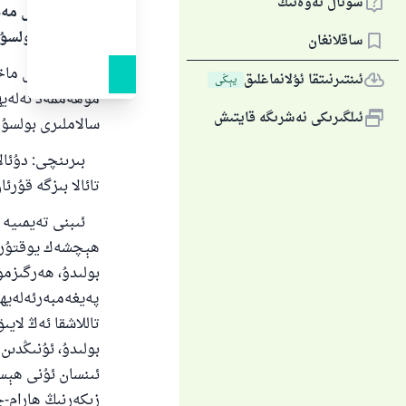
سوئال ئەۋەتىڭ
بارلىق گۈزەل مەد
سالاملىرى بولسۇ
ساقلانغان
بارلىق گۈزەل ماخ
ئىنتىرنىتقا ئۇلانماغلىق
يېڭى
مۇھەممەد ئەلەيھىس
ئىلگىرىكى نەشرىگە قايتىش
سالاملىرى بولسۇن
بىرىنچى: دۇئالار
تائالا بىزگە قۇر
ئىبنى تەيمىيە رە
ھېچشەك يوقتۇر. 
بولىدۇ، ھەرگىزمۇ
پەيغەمبەرئەلەيھى
تاللاشقا ئەڭ لايى
بولىدۇ، ئۇنىڭدىن
ئىنسان ئۇنى ھېسا
زىكەرنىڭ ھارام-