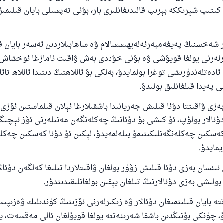
كىتىپ شېرىككە بېرىپ قالىدىغانلىرى بار، بۇنى تەپسىلى بايان قىلىمى
ەخسنىڭ پەيغەمبەرئەلەيھىسسالام ۋە ساھابىلاردىن ئەسەر بايان قىل
ىرلەرنى يولغا قويۇشى ۋە بۇنى خۇددى بەش ۋاقىت نامازغا ئوخشاش
ا ئادەتلەندۈرىشى توغرا بولمايدۇ، بەلكى بۇ ئاللاھنىڭ دىنىدا ئاللاھ تا
ى پەيدا قىلغانلىق بولىدۇ.
ى ۋاقىتتا دۇئا قىلىش جەريانىدا باشقىلارغا ئېلان قىلماستىن ئۆزى
ۇئالار بولۇپ، ئۇ كىشى بۇ دۇئانىڭ چەكلەنگەن مەنىلەرنى ئۆز ئېچىگە 
كەسكىن چەكلەنگەنلىكىنىمۇ بىلەلمەيدۇ، لېكىن ئۇ دۇئا كەسكىن چەكل
110845 - نومۇرلۇق سوئالنىڭ جاۋابى ئائىلىن
مايدۇ.
ساقلاپ قالدى
نسان بەزى دۇئا قىلىش زۆۈر بولغان ۋاقىتلاردا تىلىغا كەلگەن دۇئالا
ئۇممەتكە جاۋاپ بېرىشىمىزگە ياردەم قىلىڭ
بولىشى بەزى دۇئالارنىڭ تىلغان يېقىن بولغانلىقىدىندۇر.
پەيغەمبەرئەلەيھىسسالام مۇنداق دېگەن:
بايان قىلىنمىغان دۇئالار ۋە زىكىرلەرنى ئۆزىنىڭ كۈندىلىك ۋەزىپى
شىلىققا باشلارپ قويغان كىشى قىلغۇچىغا ئوخشاش ساۋاپقا ئېرىشى
، چۈنكى بۇنىڭدىن باشقا شەرىئەتتە يولغا قويۇلغان ئالى مەقسەت، 