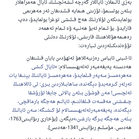
بەزى ئالىملار: ئاياللار گەرچە ئىشەنچىلىك ئايال ھەمراھلار
بىلەن بولسىمۇ، ئۆزىنى ھىمايە قىلىدىغان ئەر مەھرىمى
بولمايدىكەن ئۇلارنىڭ ھەج قىلىشى توغرا بولمايدۇ، دەپ
قارايدۇ. بۇ ئىمام ئەبۇ ھەنىپە ۋە ئىمام ئەھمەد
رەھىمەھۇللاھنىڭ قارىشى، ئۇلارنىڭ دەلىلى
تۆۋەندىكىلەردىن ئىبارەت:
ئا-ئىبنى ئابباس رەزىيەللاھۇ ئەنھۇدىن بايان قىلىنغان
ھەدىستە پەيغەمبەر ئەلەيھىسسالام:
ئايال كىشى
مەھرەمسىز سەپەر قىلمايدۇ، مەھرەمسىز ئايالنىڭ يېنىغا يات
ئەرلەر كىرمەيدۇ دېگەندە، ساھابىلاردىن بىرى: ئى ئاللاھنىڭ
ئەلچىسى! مەن قوشۇن بىلەن پالانى جايغا ئۇرۇشقا
چىقىشنى مەقسەت قىلغانتىم، ئايالىم ھەجگە بارماقچى،
دېگەندە، پەيغەمبەرئەلەيھىسسالام ئۇ كىشىگە: سەن ئايالىڭ
بىلەن ھەجگە بىرگە بارغىن،
دېگەن. [بۇخارى رىۋايىتى1763-
ھەدىس. مۇسلىم رىۋايىتى1341-ھەدىس].