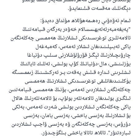
بۇنىڭدىن ئايال كىشى مەھرەمسىز سەپەر قىلسا بولىدۇ
دېگەنلىك مەقسەت قىلىنمايدۇ.
ئىمام نەۋەۋىي رەھىمەھۇللاھ مۇنداق دەيدۇ:
"پەيغەمبەرئەلەيھىسسالام خەۋەر بەرگەن قىيامەتنىڭ
ئالامەتلىرى توغرىسىدىكى ئىشلارنىڭ ھەممىسى چەكلەنگەن
ياكى ئەيىپلىنىدىغان ئىشلار ئەمەس، كەمبەغەل
چارۋىچىلارنىڭ ئېگىز قۇرۇلۇشلارنى سىلىپ دۇنياغا
يۈزلىنىشى، مال-دۇنيانىڭ كۆپ بولىشى، ئەللىك ئايالنىڭ
ئىشلىرىنى ئىدارە قىلىش پەقەت بىر ئەركىشىنىڭ زىممىسىگە
يۈكلىنىدىغانلىقى توغرىسىدىكى ئىشلارنىڭ ھەممىسى
چەكلەنگەن ئىشلاردىن ئەمەس، بۇنىڭ ھەممىسى قىيامەتتىن
ئىلگىرى بولىدىغان ئالامەتلەر بولۇپ، بۇ ئالامەتلەرنىڭ ھالال
ياكى چەكلەنگەن ئىشلاردىن بولىشى شەرت ئەمەس، بەلكى
بۇ ئىشلارنىڭ بەزىسى ياخشى، بەزىسى يامان، بەزىسى
دۇرۇس، بەزىسى چەكلەنگەن ۋە بەزىسى ۋاجىپ ئىشلاردىن
ئىبارەتتۇر". ئاللاھ تائالا ياخشى بىلگۈچىدۇر.