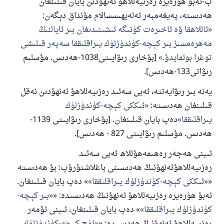
ب-ئەبۇ ھۈرەيرە رەزىيەللاھۇ ئەنھۇدىن بايان قىلىنغان
ھەدىستە، پەيغەمبەر ئەلەيھىسسالام مۇنداق دېگەن:
ئاللاھقا ۋە ئاخىرەت كۈنىگە ئىشىنىدىغان بىر ئايالنىڭ
مەھرەمسىز بىر كېچە-كۈندۈزلۈك يىراقلىققا سەپەر قىلىشى
توغرا بولمايدۇ.
[بۇخارى رىۋايىتى1038-ھەدىس. مۇسلىم
رىۋاتى133-ھەدىس].
يەنە بىر رىۋايەتتە، ئەبى سەئىد رەزىيەللاھۇ ئەنھۇدىن نەقل
قىلىنغان ھەدىستە:
ئىككى كېچە-كۈندۈزلۈك
يىراقلىققا
دەپ بايان قىلىنغان. [بۇخارى رىۋايىتى 1139-
ھەدىس. مۇسلىم رىۋايىتى 827 - ھەدىس].
ئىبنى ھەجەر رەھىمەھۇللاھ ئەبى سەئىد
رەزىيەللاھۇئەنھۇنىڭ ھەدىسىنى باغلاشتۇرۇپ: بۇ ھەدىستە
«
ئىككى كېچە-كۈندۈزلۈك يىراقلىققا
» دەپ بايان قىلىنغان.
ئەبۇ ھۈرەيرە رەزىيەللاھۇ ئەنھۇنىڭ ھەدىسىدە: «
بىر كېچە-
كۈندۈزلۈك يىراقلىققا
» دەپ بايان قىلىنغان، ئىبنى ئۆمەر