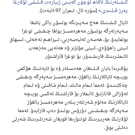
كىشىلەرنىڭ ئاللاھ ئۈچۈن كەبىنى زىيارەت قىلىشى ئۇلارغا
پەرز قىلىندى.
[سۈرە ئال- ئىمران 97-ئايەت].
ئايال كىشىنىڭ ھەج سەپىرىگە بولسۇن ياكى باشقا
سەپەرلەرگە بولسۇن مەھرەمسىز يولغا چىقىشى توغرا
بولمايدۇ. بۇ، ھەسەن ئەلبەسەرىي، ئىبراھىم نەخەئى، ئىسھاق
ئىبنى راھۇۋەي، ئىبنى مۇنزىر ۋە ھەنەپى مەزھەب
ئالىملىرىنىڭ قارىشىدۇر. بۇ توغرا قاراشتۇر.
يۇقىرىدا بايان قىلىنغان ھەدىسلەر ۋە بۇ ئايەتنىڭ ھۆكمى
بويىچە ئاياللارنىڭ يالغۇز، مەھرەمسىز سەپەرگە چىقىشى
چەكلىنىدۇ. ئەمما ئىمام مالىك، ئىمام شافىئى ۋە ئىمام
ئەۋزائى قاتارلىق ئالىملار بۇ قاراشنىڭ ئەكسى بويىچە
ئاياللارنىڭ مەلۇم شەرتلەر بىلەن مەھرەمسىز يالغۇز
سەپەرگە چىقىشىنى دۇرۇس بولىدۇ دەپ قارايدۇ. ئەمما
ئۇلارنىڭ ھەربىرىنىڭ ئوتتۇرىغا قويغان شەرتلىرىنىڭ شەرئى
دەلىلى يوق.