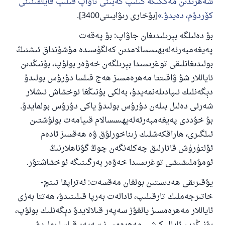
شەھرىدىن مەككىگە كىلىپ كەبىنى تاۋاپ قىلىپ قايتقىنىنى
كۆردۇم، دەيدۇ.
[بۇخارى رىۋايىتى3400].
110845 - نومۇرلۇق سوئالنىڭ جاۋابى
بۇ دەلىلگە بېرىلىدىغان جاۋاپ: بۇ پەقەت
ئائىلىنى ساقلاپ قالدى
پەيغەمبەرئەلەيھىسسالامدىن كەلگۈسىدە مۇشۇنداق ئىشنىڭ
ئۇممەتكە جاۋاپ بېرىشىمىزگە ياردەم قىلىڭ
بولىدىغانلىقى توغرىسىدا بېرىلگەن خەۋەر بولۇپ، بۇنىڭدىن
ئاياللار شۇ ۋاقىتتا مەھرەمسىز ھەج قىلسا دۇرۇس بولىدۇ
پەيغەمبەرئەلەيھىسسالام مۇنداق دېگەن:
ياخشىلىققا باشلارپ قويغان كىشى قىلغۇچىغا
دېگەنلىك ئىپادىلەنمەيدۇ، بەلكى بۇنىڭغا ئوخشاش ئىشلار
ئوخشاش ساۋاپقا ئېرىشىدۇ
شەرئى دەلىل بىلەن دۇرۇس بولىدۇ ياكى دۇرۇس بولمايدۇ.
مۇسلىم رىۋايەت قىلغان (1893) ھەدىس
بۇ خۇددى پەيغەمبەرئەلەيھىسسالام قىيامەت بولۇشتىن
ئىلگىرى، ھاراقكەشلىك زىناخورلۇق ۋە ھەقسىز ئادەم
ئۆلتۈرۈش قاتارلىق چەكلەنگەن چوڭ گۇناھلارنىڭ
ئىئائە
ئومۇملىشىشى توغرىسىدا خەۋەر بەرگىنىگە ئوخشاشتۇر.
يۇقىرىقى ھەدىستىن بولغان مەقسەت: ئەتراپقا تىنچ-
خاتىرجەملىك تارقىلىپ، ئادالەت بەرپا قىلىنىدۇ، ھەتتا بەزى
ئاياللار مەھرەمسىز يالغۇز سەپەر قىلالايدۇ دېگەنلىك بولۇپ،