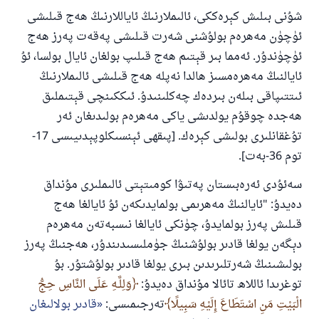
شۇنى بىلىش كېرەككى، ئالىملارنىڭ ئاياللارنىڭ ھەج قىلىشى
ئۈچۈن مەھرەم بولۇشنى شەرت قىلىشى پەقەت پەرز ھەج
ئۈچۈندۇر. ئەمما بىر قېتىم ھەج قىلىپ بولغان ئايال بولسا، ئۇ
ئايالنىڭ مەھرەمسىز ھالدا نەپلە ھەج قىلىشى ئالىملارنىڭ
ئىتتىپاقى بىلەن بىردەك چەكلىنىدۇ. ئىككىنچى قېتىملىق
ھەجدە چوقۇم يولدىشى ياكى مەھرەم بولىدىغان ئەر
تۇغقانلىرى بولىشى كېرەك. [پىقھى ئېنسىكلوپېدىيىسى 17-
توم 36-بەت].
سەئۇدى ئەرەبىستان پەتىۋا كومىتېتى ئالىملىرى مۇنداق
دەيدۇ: "ئايالنىڭ مەھرىمى بولمايدىكەن ئۇ ئايالغا ھەج
قىلىش پەرز بولمايدۇ، چۈنكى ئايالغا نىسبەتەن مەھرەم
دېگەن يولغا قادىر بولۇشنىڭ جۈملىسىدىندۇر، ھەجنىڭ پەرز
بولىشىنىڭ شەرتلىرىدىن بىرى يولغا قادىر بولۇشتۇر. بۇ
توغرىدا ئاللاھ تائالا مۇنداق دەيدۇ:
وَلِلَّـهِ عَلَى النَّاسِ حِجُّ
الْبَيْتِ مَنِ اسْتَطَاعَ إِلَيْهِ سَبِيلًا
تەرجىمىسى:
قادىر بولالىغان