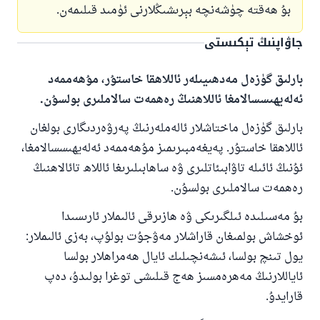
بۇ ھەقتە چۈشەنچە بېرىشىڭلارنى ئۈمىد قىلىمەن.
جاۋاپنىڭ تېكىستى
بارلىق گۈزەل مەدھىيىلەر ئاللاھقا خاستۇر، مۇھەممەد
ئەلەيھىسسالامغا ئاللاھنىڭ رەھمەت سالاملىرى بولسۇن.
بارلىق گۈزەل ماختاشلار ئالەملەرنىڭ پەرۋەردىگارى بولغان
ئاللاھقا خاستۇر. پەيغەمبىرىمىز مۇھەممەد ئەلەيھىسسالامغا،
ئۇنىڭ ئائىلە تاۋابىئاتلىرى ۋە ساھابىلىرىغا ئاللاھ تائالاھنىڭ
رەھمەت سالاملىرى بولسۇن.
بۇ مەسىلىدە ئىلگىرىكى ۋە ھازىرقى ئالىملار ئارىسىدا
ئوخشاش بولمىغان قاراشلار مەۋجۇت بولۇپ، بەزى ئالىملار:
يول تىنچ بولسا، ئىشەنچىلىك ئايال ھەمراھلار بولسا
ئاياللارنىڭ مەھرەمسىز ھەج قىلىشى توغرا بولىدۇ، دەپ
قارايدۇ.