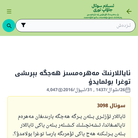
ىڭ ئاساسلىرى
ئىسلام قانۇنشۇناسلىقى
ئىبادەتلەر
ھەج ۋە ئۇمرە
ئاياللارنىڭ مەھرەمسىز ھەجگە بېرىشى
توغرا بولمايدۇ
26/شوال/1437 , 31/ئىيۇل/2016
4,047
سوئال
3098
ئاياللار ئۆزلىرى بىلەن بىرگە ھەجگە بارىدىغان مەھرەم
تاپالمىغاندا، ئىشەنچىلىك كىشىلەر بىلەن ياكى ئاياللار
بىلەن بىرلىكتە ھەج ياكى ئۆمرىگە بارسا توغرا بولامدۇ؟.