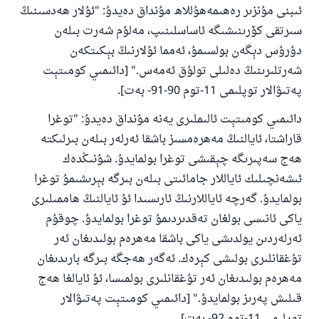
ئىبنى مۇنزىر رەھىمەھۇللاھ مۇنداق دەيدۇ: "ئۇلار ھەدسىنىڭ
سىرتقى كۆرىنىشىگە ئاساسلىنىپ، مەلۇم شەرت بىلەن
دۇرۇس دېگەن بولسىمۇ، ئەمما ئۇلارنىڭ بېكىتكەن
شەرتلىرىنىڭ دەلىلى تولۇق ئەمەس." [دائىمىي كومىتېت
پەتىۋالار توپلىمى 11-توم 90-91- بەت].
دائىمىي كومىتېت ئالىملىرى يەنە مۇنداق دەيدۇ: "توغرا
قاراشتا، ئايالنىڭ مەھرەمسىز باشقا ئەرلەر بىلەن بىرلىكتە
ھەج سەپىرىگە چېقىشى توغرا بولمايدۇ. شۇنىڭدەك
ئىشەنچىلىك ئاياللار جامائىتى بىلەن بىرگە بېرىشىمۇ توغرا
بولمايدۇ. گەرچە ئاياللارنىڭ ئارىسىدا ئۇ ئايالنىڭ ھاممىلىرى
ياكى ئانىسى بولغان تەقدىردىمۇ توغرا بولمايدۇ. چوقۇم
ئەرلەردىن يولدىشى ياكى باشقا مەھرەم بولىدىغان ئەر
تۇغقانلىرى بولىشى كېرەك. ئەگەر ھەجگە بىرگە بارىدىغان
مەھرەم بولىدىغان ئەر تۇغقانلىرى بولمىسا، ئۇ ئايالغا ھەج
قىلىش پەرىز بولمايدۇ." [دائىمىي كومىتېت پەتىۋالار