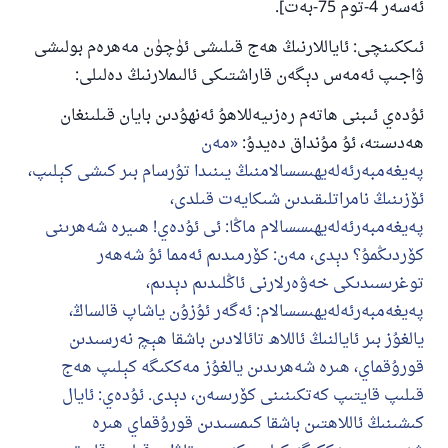
ئەسەر 4-توم 75-بەت].
ئىككىنچى: ئاياللارنىڭ ھەج قىلىشى ئۈچۈن مەھرەم بولىشى
ۋاجىپ ئەمەس دېگەن قاراشتىكى ئالىملارنىڭ دەلىلى:
ئۇدەي ئىبنى ھاتەم رەزىيەللاھۇ ئەنھۇدىن بايان قىلىنغان
ھەدىستە، ئۇ مۇنداق دەيدۇ:
مەن
پەيغەمبەرئەلەيھىسسالامنىڭ يىنىدا تۇرسام بىر كىشى كېلىپ،
ئۆزىنىڭ نامراتلىقىدىن شىكايەت قىلدى،
پەيغەمبەرئەلەيھىسسالام ماڭا: ئى ئۇدەي! ھىيرە شەھرىنى
كۆردىڭمۇ؟ دېدى، مەن: كۆرمىدىم ئەمما ئۇ شەھەر
توغرىسىدىكى خەۋەرلارنى ئاڭلىدىم دېدىم،
پەيغەمبەرئەلەيھىسسالام: ئەگەر ئۇزۇن ياشاپ قالساڭ،
يالغۇز بىر ئايالنىڭ ئاللاھ تائالادىن باشقا ھېچ نەرسىدىن
قورۇقماي، ھىرە شەھرىدىن يالغۇز مەككىگە كېلىپ ھەج
قىلىپ قايتىپ كەتكىنىنى كۆرىسەن، دېدى. ئۇدەي: ئايال
كىشىنىڭ ئاللاھتىن باشقا كىمسىدىن قورۇقماي ھىرە