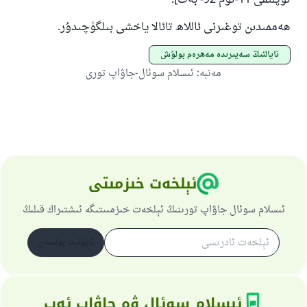
توپلىمى 11-توم 92- بەت].
ھەممىدىن توغىرنى ئاللاھ تائالا ياخشى بىلگۈچىدۇر.
ئايالنىڭ سەپىرىدە مەھرەم بولۇش
مەنبە
:
ئىسلام سوئال-جاۋاپ تورى
ئېلخەت خىزمىتى
ئىسلام سوئال جاۋاپ تورىنىڭ ئېلخەت خىزمىىتىگە ئىشتىراك قىلىڭ
ئابۇنىت بولىمەن
ئىسلام سوئال ۋە جاۋاب ئەپ