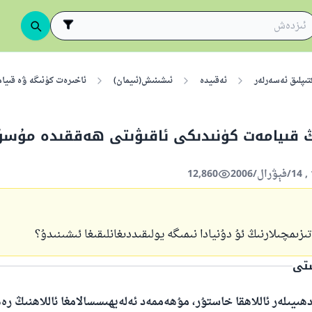
تىپلىق ئەسەرلەر
ئەقىيدە
ئىشىنىش(ئىيمان)
ئاخىرەت كۈنىگە ۋە قىيام
ڭ قىيامەت كۈنىدىكى ئاقىۋىتى ھەققىدە مۇسۇل
12,860
ىزىمچىلارنىڭ ئۇ دۇنيادا نىمىگە يولىقىددىغانلىقىغا ئىشىنىدۇ؟
ستى
ھىيىلەر ئاللاھقا خاستۇر، مۇھەممەد ئەلەيھىسسالامغا ئاللاھنىڭ ر