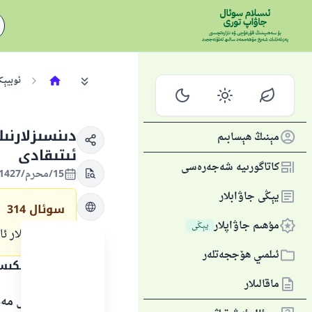
ئوبيېك
دىنسىزلارنى
مېنىڭ ھېسابىم
ئىتىقادى
كاتاگورىيە شەجەرەسى
15/محرم/1427 , 14/فېۋرال/2006
يېڭى جاۋابلار
سوئال
314
مۇھىم جاۋاپلار
يېڭى
مۇسۇلمانلار ئات
ئىلمىي ھۆججەتلەر
جاۋاپنىڭ تېكى
ماقالىلار
بارلىق گۈزەل مەد