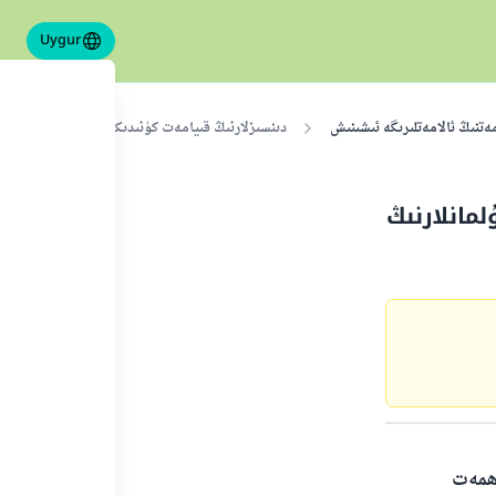
Uygur
ەتنىڭ ئالامەتلىرىگە ئىشىنىش
دىنسىزلارنىڭ قىيامەت كۈنىدىكى ئاقىۋىتى ھەققىدە 
مانلارنىڭ
ەھمەت