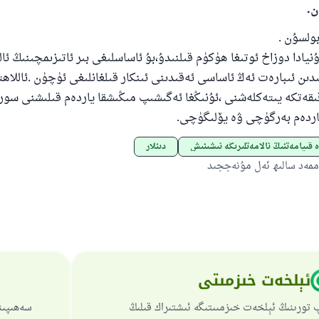
110845 - نومۇرلۇق سوئالنىڭ جاۋابى ئائىلىن
ن.
ساقلاپ قالدى
بولسۇن .
ئۇممەتكە جاۋاپ بېرىشىمىزگە ياردەم قىلىڭ
ۇنيادا دوزاخ ئوتىغا ھۈكۈم قىلنىدۇ،بۇ ئاساسلىغى بىر ئاتىزىمچىنىڭ ئال
قىدىن ئىبارەت ئەڭ ئاساسى ئەقىدىنى ئىنكار قىلغانلىغى ئۈچۈن .ئاللاھت
پەيغەمبەرئەلەيھىسسالام مۇنداق دېگەن:
قەتكە يىتەكلەشنى ،ئۇنىڭغا ئەگىشىپ مىڭىشقا ياردەم قىلىشنى سور
شىلىققا باشلارپ قويغان كىشى قىلغۇچىغا ئوخشاش ساۋاپقا ئېرىشى
اردەم بەرگۈچى ۋە يۆلىگۈچى.
مۇسلىم رىۋايەت قىلغان (1893) ھەدىس
 قىيامەتنىڭ ئالامەتلىرىگە ئىشىنىش
دىنلار
مەد سالىھ ئەل مۇنەججىد
ئىئائە
ئېلخەت خىزمىتى
 تورىنىڭ ئېلخەت خىزمىىتىگە ئىشتىراك قىلىڭ
سەھىپىن