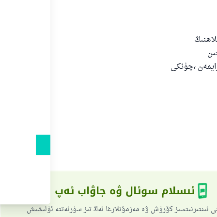
ى
لاھنىڭ
ىن
ايمەن ،چۈنكى
دۇ
ئىسلام سوئال ۋە جاۋاب ئەپ
ى ئىنتىرنىتسىز كۆرۈش ۋە مەزمۇنلارغا ئەڭ تىز سۈرئەتتە ئۈلىشىش