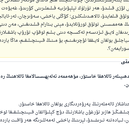
زنىڭ يىتەرسىزلىكلىرىدىن: چوڭ-كىچىك ھىچ قانداق مۇنكەر ئىشلانى چ
 ئۆزى قىلىدۇ، ھەر تۈرلۈك تېلېۋىزىيە فىلىملىرىنى كۆرىدۇ، غەيۋەت ق
ولۇق قىلمايدۇ، ئالاھىدىلىكلىرى: كۆڭلى ياخشى، سەۋىرچان، ئەر-ئايال
نىڭ ھەممىسىنى تولۇق ئورۇنلايدۇ، مېنى بىئارام قىلىدىغىنى، مەن دى
رىدىغان لايىق ئىزدىسەم ئەكسىچە دىنى بىلىم ئوقۇپ تۇرۇپ باشقىلارن
ىياجلىق بولغان لايىققا ئۇچرىغىنىم، بۇ مىنىڭ قىيىنچىلىقىم، ماڭا ياردە
سورايمەن؟.
ستى
ھىيىلەر ئاللاھقا خاستۇر، مۇھەممەد ئەلەيھىسسالامغا ئاللاھنىڭ ر
ن.
تاشلار ئالەملەرنىڭ پەرۋەردىگارى بولغان ئاللاھغا خاستۇر.
ىلىقىڭىز ھازىر نۇرغۇن ياشلارنىڭ دۇچ كېلىۋاتقان قىيىنچىلىقىغا ئوخش
ان، ئىبادەتتە تىرىشىدۇ، ئېرىنىڭ ياخشى ئەمەللىرىگە ھەر ۋاقىت ياردە