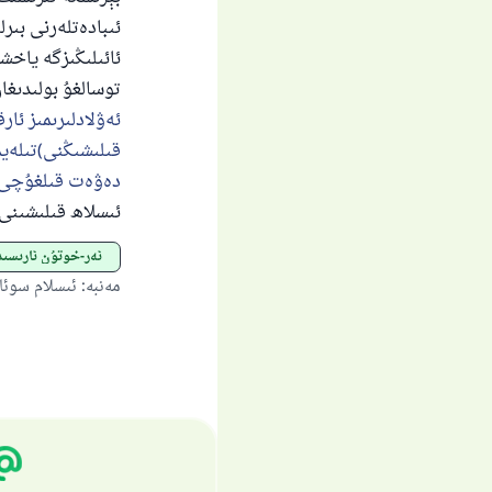
ئىبادەتلەرنى بىرل
ئائىلىڭىزگە ياخش
توسالغۇ بولىدىغان
ئەۋلادلىرىمىز ئا
قىلىشىڭنى)تىلەيم
دەۋەت قىلغۇچى)
ئىسلاھ قىلىشىنى 
ئەر-خوتۇن ئارىسى
مەنبە
:
ئىسلام سوئا