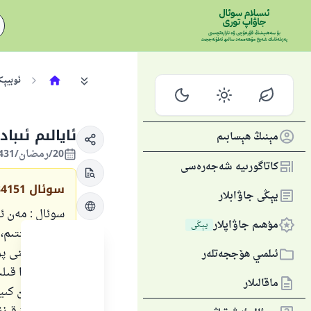
ئوبيېك
ئايالىم ئىب
مېنىڭ ھېسابىم
20/رمضان/1431 , 30/ئاۋغۇست/2010
كاتاگورىيە شەجەرەسى
سوئال
34151
يېڭى جاۋابلار
سوئال : مەن ئو
مۇھىم جاۋاپلار
يېڭى
كېتەلمەيتتىم، 
فاكۇلتېتىنى پۈ
ئىلمىي ھۆججەتلەر
تولۇق ئادا قى
ماقالىلار
قۇرغاندىن كىي