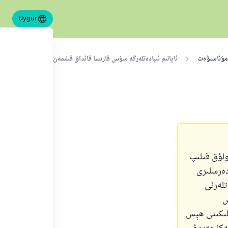
Uygur
 مۇناسىۋەت
ئايالىم ئىبادەتلەرگە سۇس قارىسا قانداق قىلىمەن؟
ولۇق قىلىپ
دەرسلىرى
تلەرنى
ش
نلىكىنى ھېس