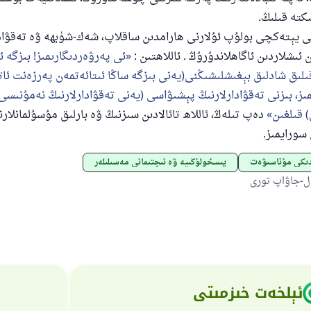
ىكتە قىلىڭ.
ى يېتەكچى بولۇپ ئۇلارنى ھارامدىن ساقلاپ، شەك-شۈبھە ۋە تەقۋادا
 ئىشلاردىن ئاگاھلاندۇرۇڭ . ئاللاھتىن :
ئى پەرۋەردىگارىمىز! بىزگە ئا
رقىلىق شادلىق بېغىشلىشىڭنى(يەنى بىزگە ساڭا ئىتائەتمەن پەرزەنت ئات
ىز، بىزنى تەقۋادارلارنىڭ پېشىۋاسى (يەنى تەقۋادارلارنىڭ نەمۇنىسى،
 قىلغىن
دەپ تىلەڭ، ئاللاھ تائالادىن سىزنىڭ ۋە بارلىق مۇسۇلمانلار
سورايمىز.
دىكى مۇناسىۋەت
پىسخولۇگىيە ۋە ئىجتىمائى مەسىلىلەر
ل-جاۋاپ تورى
ئېلخەت خىزمىتى