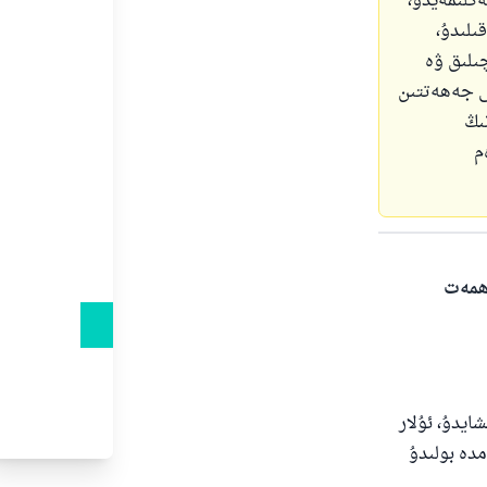
ەكلىمەيدۇ،
ىلىدۇ،
چىلىق ۋە
نى جەھەتتىن
ىڭ
م
ەھمەت
ايدۇ، ئۇلار
مدە بولىدۇ