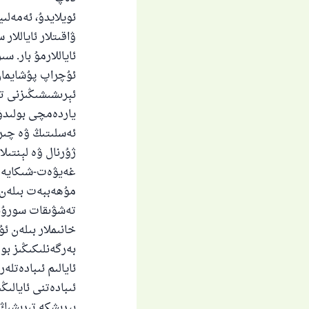
ئويلايدۇ، ئەمەلىي
ۋاقىتلار ئاياللا
ئاياللارمۇ بار. س
ئۇچراپ پۇشايمان
ئېرىشىشىڭىزنى تەل
ياخ
ياردەمچى بولىدۇ .
ئەسلىتىڭ ۋە چىرا
ژۇرنال ۋە لېنتىلا
غەيۋەت-شىكايەت 
مۇھەببەت بىلەن ئ
تەشۋىقات سورۇنلى
خانىملار بىلەن ئ
بەرگەنلىكىڭىز بول
ئايالىم ئىبادەتلە
ئىبادەتنى ئايالىڭ
بېرىشكە تىرىشىڭ،