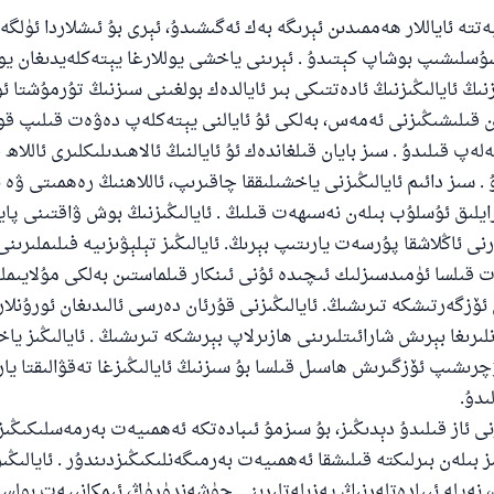
110845 - نومۇرلۇق سوئالنىڭ جاۋابى ئائىلىن
ەتتە ئاياللار ھەممىدىن ئېرىگە بەك ئەگىشىدۇ، ئېرى بۇ ئىشلاردا ئۈلگە 
ساقلاپ قالدى
ر سۇسلىشىپ بوشاپ كېتىدۇ . ئېرىنى ياخشى يوللارغا يېتەكلەيدىغان 
ئۇممەتكە جاۋاپ بېرىشىمىزگە ياردەم قىلىڭ
ىزنىڭ ئايالىڭىزنىڭ ئادەتتىكى بىر ئايالدەك بولغىنى سىزنىڭ تۇرمۇشتا 
 قىلىشىڭىزنى ئەمەس، بەلكى ئۇ ئايالنى يېتەكلەپ دەۋەت قىلىپ ق
پەيغەمبەرئەلەيھىسسالام مۇنداق دېگەن:
ەپ قىلىدۇ . سىز بايان قىلغاندەك ئۇ ئايالنىڭ ئالاھىدىلىكلىرى ئاللاھ
شىلىققا باشلارپ قويغان كىشى قىلغۇچىغا ئوخشاش ساۋاپقا ئېرىشى
 سىز دائىم ئايالىڭىزنى ياخشىلىققا چاقىرىپ، ئاللاھنىڭ رەھمىتى ۋە ئ
مۇسلىم رىۋايەت قىلغان (1893) ھەدىس
يلىق ئۇسلۇب بىلەن نەسىھەت قىلىڭ . ئايالىڭىزنىڭ بوش ۋاقتىنى پاي
رنى ئاڭلاشقا پۇرسەت يارىتىپ بېرىڭ. ئايالىڭىز تېلېۋىزىيە فىلىملىرىن
قىلسا ئۈمىدسىزلىك ئىچىدە ئۇنى ئىنكار قىلماستىن بەلكى مۇلايىمل
ئىئائە
ۆزگەرتىشكە تىرىشىڭ. ئايالىڭىزنى قۇرئان دەرسى ئالىدىغان ئورۇنلار
رىغا بېرىش شارائىتلىرىنى ھازىرلاپ بېرىشكە تىرىشىڭ . ئايالىڭىز يا
ۇچرىشىپ ئۆزگىرىش ھاسىل قىلسا بۇ سىزنىڭ ئايالىڭىزغا تەقۋالىقتا يا
ىدۇ.
رنى ئاز قىلىدۇ دېدىڭىز، بۇ سىزمۇ ئىبادەتكە ئەھمىيەت بەرمەسلىكىڭىز
ىز بىلەن بىرلىكتە قىلىشقا ئەھمىيەت بەرمىگەنلىكىڭىزدىندۇر . ئايالىڭى
 نەپلە ئىبادەتلەرنىڭ پەزىلەتلىرىنى چۈشەندۈرۈڭ، ئىمكانىيەت بولسا 