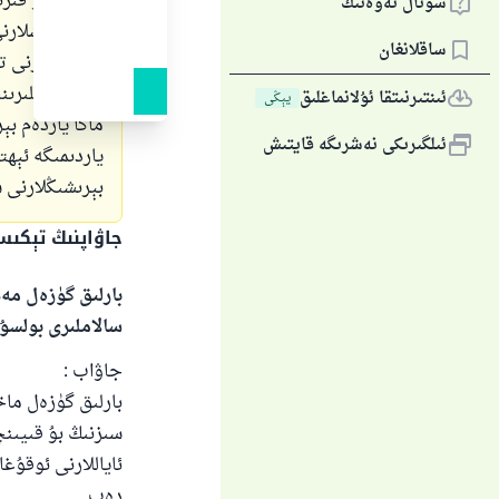
قىلدىم، ئۇ قى
سوئال ئەۋەتىڭ
بەلكى ئىشلارنى
ساقلانغان
ئىبادەتلەرنى ت
ئائىلە ئىشلىرى
ئىنتىرنىتقا ئۇلانماغلىق
يېڭى
ماڭا ياردەم بې
ئىلگىرىكى نەشرىگە قايتىش
ياردىمىگە ئېھت
بېرىشىڭلارنى 
جاۋاپنىڭ تېكى
بارلىق گۈزەل مەد
سالاملىرى بولسۇ
جاۋاب :
بارلىق گۈزەل ماخ
سىزنىڭ بۇ قىيىنچ
ئاياللارنى ئوقۇغ
دەپ