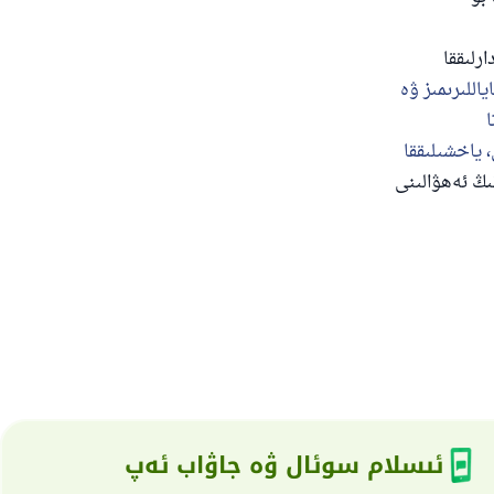
رلىققا
ياللىرىمىز ۋە
ا
 ياخشىلىققا
نىڭ ئەھۋالىنى
ئىسلام سوئال ۋە جاۋاب ئەپ