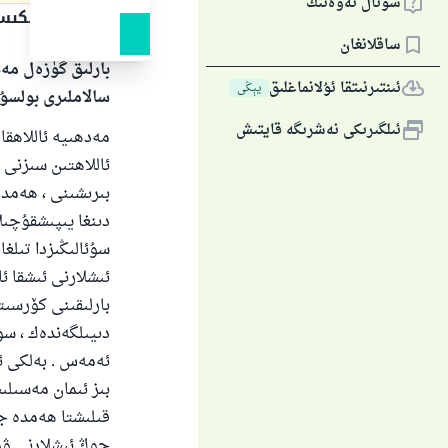
سوئال ئەۋەتىڭ
جاۋاپنىڭ تېكى
ساقلانغان
بارلىق گۈزەل مەد
ئىنتىرنىتقا ئۇلانماغلىق
يېڭى
سالاملىرى بولسۇ
ئىلگىرىكى نەشرىگە قايتىش
مەدھىيە ئاللاھقا 
ئاللاھتىن سىزنى
بىرىشىنى ، ھەمدە
دىنغا يىپىشقۇچىل
سۇئالىڭىزدا تىلغا
ئىشلارنى ئىشقا 
بارلىقىنى كۆرسىتى
دىيىلگەندەك ، سۇ
ئەمەس . بەلكى ئۇ
بىز ئىمان مەسىلى
قىلىشتا ھەمدە جە
چوڭ ئىشلارنى ۋۇ