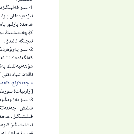
1- سىز قەلبىڭىزد
ئىزدەيدىغان بارل
ھەمدە بارلىق يام
كۈچەيتىشنىڭ يولل
ئىچىگە ئالىدۇ .
2- سىز پەرۋەردى
كەلگەندەك : " ئە
مۇھەببەتلىك بەندى
ئاللاھ ئىبادەتنى
جعنلارنع، ظعنس
[ زارىيات( سورىغۇچى
3- سىز نەزىرىڭى
قىلىش ، جەننەتك
قىلىشىڭىز ، ھەم
ئىشلىشىڭىز كىرەك
4- سىز ساھابىلە