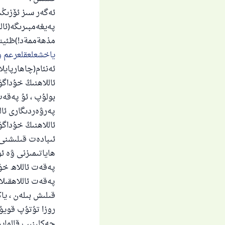
ئەگەر سىز ئۆزىڭى
پەيغەمبىرىگە(ئالل
مذهةممةد!)ظئيتق
ياخشعلعقلعرعم ؤ
ئەنئام(چاھارپايلار) : 
ئاللاھنىڭ خۇداگ
بولۇپ ، ئۇ پەقەت 
پەرۋەردىگارى ئال
ئاللاھنىڭ خۇداگ
ئىبادەت قىلىشنى 
ھاياتىمىزنى ۋە ئۆ
پەقەت ئاللاھ خۇر
پەقەت ئاللاھقىلا
قىلىش بىلەن ، يا
روزا تۇتۇپ قويۇش
چەكلىنىپ قالمايد