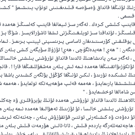
رنىڭ ئۇنىڭغا قانداق ۋەسۋەسە قىلىدىغىنىنى تونۇپ يىتىشىمۇ " كىشى
 قىسمى .
 قايتىپ كىلىشى كىرەك . ئەگەر سىز ئىيمانغا قايتىپ كەلسىڭىز ھەمدە 
لسىڭىز ، ئۇنداقتا سىز ئويلىغىنىڭىزنى ئىشقا ئاشۇرالايسىز . شۇڭا بىز
ى يوقلىقىنى كۆرسىتىدىغان ئاساسى پىرىنسىپنى ئېيتىپ بىرىمىز . ئىمام
ىگەن : " ھەي ! ھەيدەلگۈچى ، ھەي! ئۆزۈڭ سۆيگەن كىشى بىلەن 
 ئەگەر سەن پادىشاھنىڭ ئالدىدا قانداق تۇرۇشنى بىلىشنى خالىساڭ ،
ئۆتكۈزىۋاتقىنىڭغا ھەمدە نىمە ئىش بىلەن مەشغۇللىقىڭغا قارا ! . قانچ
ىڭ ئىشىكىدە تۇرىدۇ ، لىكىن ئۇنىڭغا كۆڭۈل بۆلگەن كىشىدىن باشقا بى
نلىشىشقا يارىمايدۇ ، ھەممە قەلىپ مۇھەببەتكە تولمايدۇ ، ھەممە ش
 شامالغا ئوخشىمايدۇ . "
اللاھنىڭ ئالدىدا قانداق تۇرۇشنى ھەمدە ئۇنىڭ بۇيرۇقلىرى ۋە چەكلىم
تۇرۇشنى بىلىشنى خالىسا ، ئۇ ئۆزىنىڭ ئەھۋالىغا ھەمدە نىمە بىلەن م
 ئۇ دەۋەت ۋە كىشىلەرنى ئوتتىن قۇتقۇزۇش بىلەن ، جەننەتكە ئىرى
 ھاجەتمەنلەرگە ياردەم قىلىش ، ئاتا-ئانىنى ھۆرمەت قىلىش بىلەن م
نىڭ پادىشاھلارنىڭ پادىشاھىغا يىقىنلىشىۋاتقانلىقى بىلەن خۇش بولسۇ