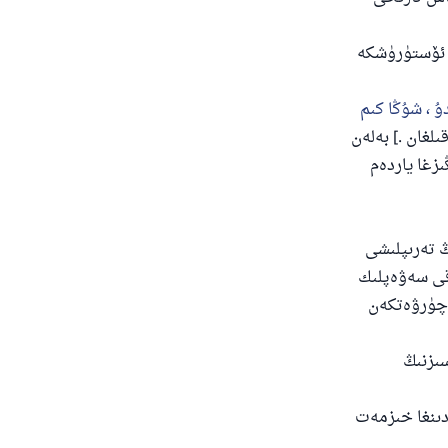
ى ئۆستۈرۈشكە
ۇ ، شۇڭا كىم
ىلغان .] بەلەن
ىزغا ياردەم
ىڭ تەرىپلىشى
اقى سەۋەپلىك
ەچۈرۋەتكەن
سىزنىڭ
دىنغا خىزمەت