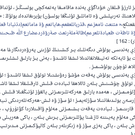
ز ئارزۇ قىلغان خۇداگۇي بەندە ماقامىغا يەتمەكچى بولسىڭىز ، ئۇنداقتا
اھنىڭ تەرىپلىشى ۋە ئامانلىق ئۇنىڭغا بولسۇن) بۇيرىغاندەك بولۇڭ : «
عنكع،
مئنعث نامعزعم ،قذربانلعقعم،هاياتعم ؤة ماماتعم(دذنيادا قعل
ة تاظةت ظعبادةتلعرعم)ظالةملةرنعث صةرؤةردعضارع الله ظىحىند
162 ]
ۇي بەندىسى بولۇش دىگەنلىك بىر كىشىنىڭ ئۆزىنى پەرۋەردىگارغا م
بۇ ئايەتكە تەتبىقلانغاندىلا ئىشقا ئاشىدۇ ، يەنى بىز بارلىق ئىشلىرىمىز
لاھ ئۈچۈن بولۇشىمىز .
ۇي بەندىسى بولۇش پەقەت مۇشۇ رەۋىشتىلا تولۇق ئىشقا ئاشىدۇ ؛ ئ
تولۇق چۈشىنىش بىلەن ئاللاھقا ئىبادەت قىلىش ئارقىلىقلا ئىشقا ئاشى
لۈمىمىزنى ، ھەمدە بارلىق ھەركەتلىرىمىزنى يالغۇز ئۇنىڭغىلا قىلىش .
سەن بولىدىغاننىلا سۆزلەيمىز ؛ ئۇ سۆز ۋە ئىش-ھەركەتلەردىكى نىيە
 قارىتىمىز . ئىبادەت پەقەت بىشىمىزنى مەلۇم ۋاقىتلاردا كۆتۈرۈپ 
كى مەلۇم پەيىتتە ئازغىنا پۇللىرىمىزنى بىرىش بىلەن ، ياكى ھەريىلى 
 بىلەن ، ياكى بەزى سۆز ۋە زىكرىلەر بىلەن كالپۇكىمىزنى مىدىرتى
ۇ .