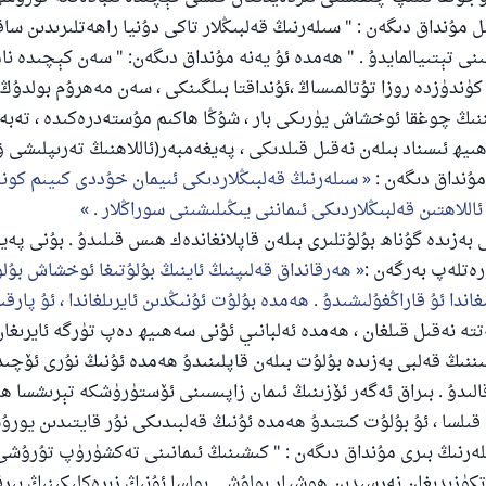
 مۇنداق دىگەن : " سىلەرنىڭ قەلبىڭلار تاكى دۇنيا راھەتلىرىدىن ساق
قىنى تېتىيالمايدۇ . " ھەمدە ئۇ يەنە مۇنداق دىگەن: " سەن كېچىدە نام
كۈندۈزدە روزا تۇتالمىساڭ ،ئۇنداقتا بىلگىنكى ، سەن مەھرۇم بولدۇڭ .
نىڭ چوغقا ئوخشاش يۈرىكى بار ، شۇڭا ھاكىم مۇستەدرەكىدە ، تەبەر
ھ ئىسناد بىلەن نەقىل قىلدىكى ، پەيغەمبەر(ئاللاھنىڭ تەرىپلىشى ۋە
مۇنداق دىگەن :
سىلەرنىڭ قەلبىڭلاردىكى ئىيمان خۇددى كىيىم كونى
ئاللاھتىن قەلبىڭلاردىكى ئىماننى يىڭىلىشىنى سوراڭلار .
 بەزىدە گۇناھ بۇلۇتلىرى بىلەن قاپلانغاندەك ھىس قىلىدۇ . بۇنى پەي
ەتلەپ بەرگەن :
ھەرقانداق قەلىپنىڭ ئاينىڭ بۇلۇتىغا ئوخشاش بۇلۇ
اندا ئۇ قاراڭغۇلىشىدۇ . ھەمدە بۇلۇت ئۇنىڭدىن ئايرىلغاندا ، ئۇ پارقى
تە نەقىل قىلغان ، ھەمدە ئەلبانىي ئۇنى سەھىيھ دەپ تۈرگە ئايرىغان 
نىڭ قەلبى بەزىدە بۇلۇت بىلەن قاپلىنىدۇ ھەمدە ئۇنىڭ نۇرى ئۆچىد
 قالىدۇ . بىراق ئەگەر ئۆزىنىڭ ئىمان زاپىسىنى ئۆستۈرۈشكە تېرىشسا ھ
قىلسا ، ئۇ بۇلۇت كىتىدۇ ھەمدە ئۇنىڭ قەلبىدىكى نۇر قايتىدىن يورۇش
ەرنىڭ بىرى مۇنداق دىگەن : " كىشىنىڭ ئىمانىنى تەكشۈرۈپ تۇرۇش
تكۈزىدىغان نەرسىدىن ھوشيار بولۇشى بولسا ئۇنىڭ زىرەكلىكىنىڭ بىرق