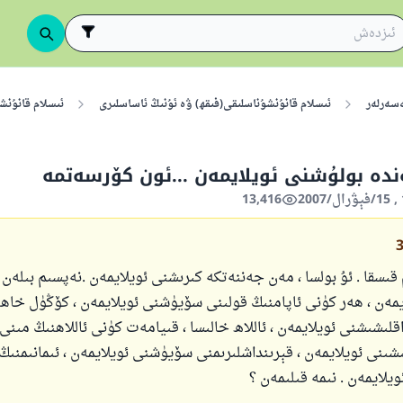
ەسەرلەر
ئىسلام قانۇنشۇناسلىقى(فىقھ) ۋە ئۇنىڭ ئاساسلىرى
ئىسلام قانۇنش
دە بولۇشنى ئويلايمەن ...ئون كۆرسەتمە
13,416
 قىسقا . ئۇ بولسا ، مەن جەننەتكە كىرىشنى ئويلايمەن .نەپسىم بىلە
يمەن ، ھەر كۈنى ئاپامنىڭ قولىنى سۆيۈشنى ئويلايمەن ، كۆڭۈل خاھ
قلىشىشنى ئويلايمەن ، ئاللاھ خالىسا ، قىيامەت كۈنى ئاللاھنىڭ مىن
شىنى ئويلايمەن ، قېرىنداشلىرىمنى سۆيۈشنى ئويلايمەن ، ئىمانىمنىڭ 
يلايمەن . نىمە قىلىمەن ؟