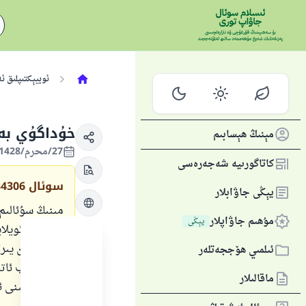
ئوبيېكتىپلىق ئ
خۇداگۇي بەن
مېنىڭ ھېسابىم
27/محرم/1428 , 15/فېۋرال/2007
كاتاگورىيە شەجەرەسى
سوئال
34306
يېڭى جاۋابلار
مىنىڭ سۇئالىم
مۇھىم جاۋاپلار
يېڭى
قىلىشنى ئويلا
شەيتاندىن يىرا
ئىلمىي ھۆججەتلەر
بەندە دەپ ئاتى
ماقالىلار
كۆتۈرلىشىنى ئو