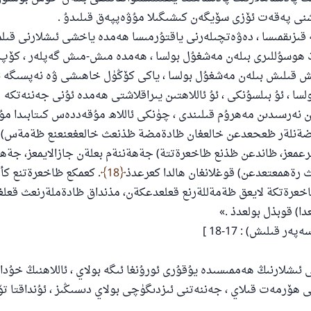
شنى پەقەت ئۆزى سۆيگەن كىشىگىلا مۇۋەپپەق قىلىدۇ .
 قىزىقمىسا ، دەۋەتچىلەرنى ياقتۇرمىسا ھەمدە ياخشى ئىشلارنى قىلم
ىڭ ھوسۇللىرى بىلەن مەشغۇل بولسا ، ھەمدە مىش-مىش گەپلەر ، كۆپ
ش قىلىش بىلەن مەشغۇل بولسا ، ياكى كۆڭۈل خاھىشى ۋە نەپسىگە
سا ، ئۇ بىلسۇنكى ، ئۇ ئاللاھتىن يىراقلاشتى ھەمدە ئۇنى جەننەتكە
ن نەرسىدىن مەھرۇم قىلىندى ، چۈنكى ئاللاھ مۇقەددەس كىتابىدا مۇن
لعضةنلةر ظعحعدعن خالعغان ظادةمضة ظذنعث خالعغعنعنع ظةمةس) 
ئرعمعز، ظاندعن ظذنع ظاخعرةتتة) جةهةننةم بعلةن جازالايمعز، جة
عث رةهمعتعدعن) قوغلانغان هالدا كعرعدذ
18
. كعمكع ظاخعرةتنع كأ
عرةتكة لايعق ظةمةللةرنع قعلعدعكةن، مذنداق ظادةملةرنعث قعلغ
110845 - نومۇرلۇق سوئالنىڭ جاۋابى ئائىلىن
ا) قوبذل بولعدذ .»
ساقلاپ قالدى
ر قىلىش) : 17-18 ]
ئۇممەتكە جاۋاپ بېرىشىمىزگە ياردەم قىلىڭ
ئىشلارنىڭ ھەممىسىدە يۇقۇرى ئورۇنغا ئىگە بولاي ، ئاللاھنىڭ خۇد
پەيغەمبەرئەلەيھىسسالام مۇنداق دېگەن:
امنى ھۆرمەت قىلاي ، جەننەتنى ئىزدىگۈچى بولاي دىسىڭىز ، ئۇنداقتا ت
شىلىققا باشلارپ قويغان كىشى قىلغۇچىغا ئوخشاش ساۋاپقا ئېرىشى