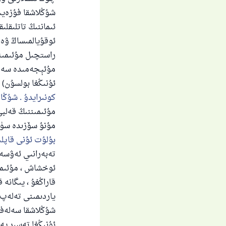
شۇڭلاشقا فۇزەيىل
ئىماننىڭ تاتلىقلى
ئوقۇيالمىساڭ ۋە 
راستچىل مۇئىمىن
مۇئېجەمىدە سەھىي
ئۇنىڭغا بولسۇن) 
كونىرايدۇ . شۇڭا 
مۇئىمىننىڭ قەلبى
مۇنۇ سۆزىدە سۈر
بۇلۇت ئۇنى قاپلىغ
تەبەرانىي ئەۋسەت
ئوخشاش ، مۇئىمىن
قاراڭغۇ ، يىگانە
ياردىمىنى تەلەپ 
شۇڭلاشقا سەلەفل
ئۇنىڭغا تەسىر يە