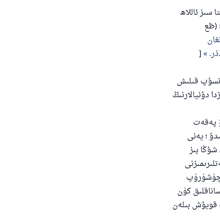
 سىز ئاللاھ
 (ظع
غان
ذر.
[
ەنسۇپ قىلىش
دا دۇنيالارنىڭ
ۇ پەقەت
دۇ ؛ يەنى
 شۇڭا بىز
تلىرىمىزنى
، چۈشۈرۈپ
ساناقلىق كۈن
پ قويۇش بىلەن