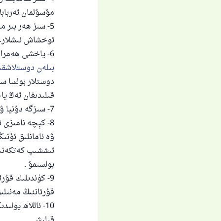
مۇسۇلمان ئەربابل
5- سىز ھەر بىر
ئوخشاش ئىشلارغا
6- ياخشى ھەمراھلار . ئاللاھ ئەلچىسى مۇنداق دىگەن :
بىلەن دوستلاشقىن
دوستلار بولسا سىز
قىلىدىغان ئەڭ يا
7- سىزگە دۇنيا ۋە ئاخىرەتتە بەخىت ئىلىپ كىلىدىغان يارام ئىشلارنى كۆپ قىلىڭ .
8- كېچە نامىزى 
ۋە ئامانلىق ئۇن
ئىششىپ كەتكەنىد
بولسىمۇ .
9- كۈندىلىك قۇ
قۇرئاننىڭ مەنىلى
10- ئاللاھ يو
قىلىش .