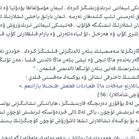
ىكى ئىيماننى تىرىلدۈرىشىڭىز كىرەك . ئىيمان مۇسۇلمانغا بۇدۇنيا ۋە ئ
مۇسلىم رىۋايەت قىلغان (1893) ھەدىس
ىق نەرسىنى ئىلىپ كىلىدىغان نەرسە . ئىمان بارلىق ياخشى ئىشلارنىڭ
ان ئىشلارنىڭ ئىشىكىگە قۇلۇپ . قەلىبتىكى ئىيماننى تىرىلدۈرۈش ۋە
ئىئائە
ىرى كۆپ ۋە ھەرخىل ، ئۇ ئىبادەتلەرنى ۋە يارام قىلىقلارنى كۆپ قى
گارىڭىزغا سەمىمىيلىك بىلەن ئالدىڭىزنى قىلىشىڭىز كىرەك . خۇددى نە
گەر بەندەم ماڭا ئىچى ۋە تېشى بىلەن ماڭا ئالدىنى قىلسا ، مەن ئۇنىڭ
لىرىمنىڭ قەلبى بىلەن ئۇنىڭغا ئالدىمنى قىلىمەن . "
 كىشىنىڭ ئاخىرقى نىشانى ۋە يۈكسەك مەقسىتى قىلدى :
انلارنع صةقةت ماثا ظعبادةت قعلعش ظىحىنلا ياراتتعم .
 شاماللار) : 56 ]
زنى ئەڭ يۇقۇرى دەرىجىگە قارىتىشىڭىز ، ھاياتتىكى نىشانىڭىزنى بولسا 
ە ئىرىشىش ئۈچۈن ، ياكى ئەڭ ئالى فىردەۋىسكە ئىرىشىش ئۈچۈن ئ
دە بۇ يۈكسەك نىشانلارنى ئىشقا ئاشۇرۇش ئۈچۈن كۈچىڭىزنىڭ يىتىش
 .
ر ، تابىئېيىنلار ھەمدەتوغرا يوللۇق پىشقەدەملەر(سەلەفلەر) گە ئوخ