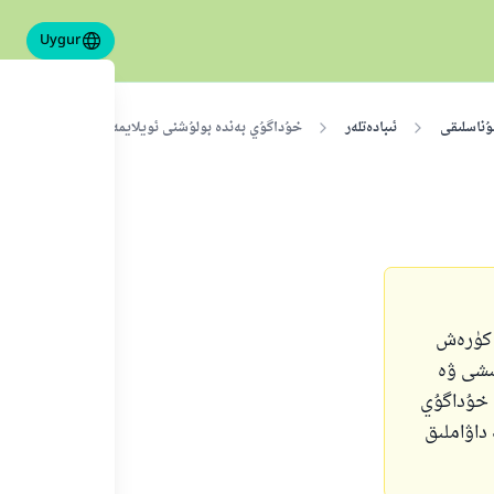
Uygur
ۇناسلىقى
ئىبادەتلەر
خۇداگۇي بەندە بولۇشنى ئويلايمەن ...ئون كۆرسەتمە
ن كۈرەش
ىشى ۋە
ى خۇداگۇي
داۋاملىق