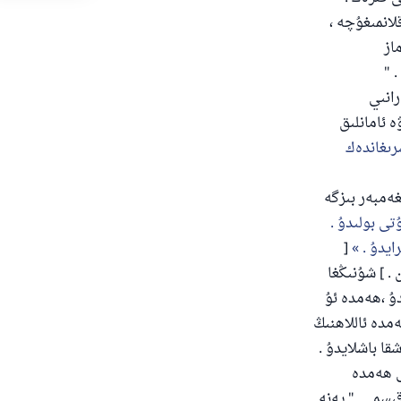
لانمىغۇچە ،
از
 "
انىي
 ئامانلىق
رىغاندەك
غەمبەر بىزگە
تى بولىدۇ .
رايدۇ .
[
. ] شۇنىڭغا
ۇ ،ھەمدە ئۇ
ەمدە ئاللاھنىڭ
قا باشلايدۇ .
ى ھەمدە
ىسمى ." يەنە