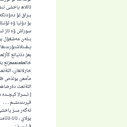
ئاللاھ ياخشى ئى
بىراق ئۇ دەۋەتكە
بۇ دۇنيا ۋە ئۇن
سوراش ۋە ئاز ئى
بىلەن مەشغۇل بول
يىقىنلاشتۇرىدىغا
بعز دذنيانع كأز
خالعغعنعمعزنع ب
خارلانغان، اللةن
مأمعن بولذص ظاخ
اللةنعث دةرضاهعد
[ ئىسرا( كېچىدە سەپە
قېرىندىشىم . . .
ئەگەر سىز ياخشى 
بولاي ، ئاتا-ئان
ياخ
قىلىسىز :