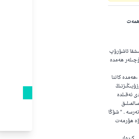
ەھمەت
ىشقا ئاشۇرۇپ
گۈچىلەر ھەمدە
 ،ھەمدە كاتتا
زۇيىڭىزنىڭ
دى نەقىلدە
المىلىق
نەرسە . " شۇڭا
 ۋە ھۆرمەت
 كىرەك .