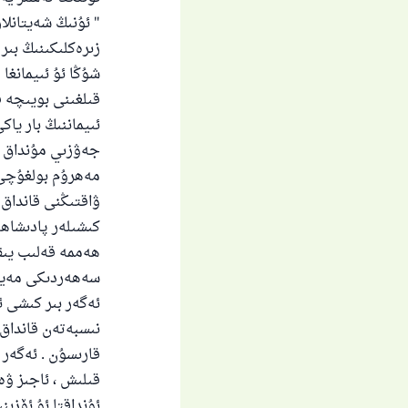
" ئۇنىڭ شەيتانلا
زىرەكلىكىنىڭ بىر
شۇڭا ئۇ ئىيمانغا
قىلغىنى بويىچە قى
ئىيماننىڭ بار ياك
جەۋزىي مۇنداق د
مەھرۇم بولغۇچى ،
ۋاقتىڭنى قانداق 
كىشىلەر پادىشاھن
ھەممە قەلىب يىقى
سەھەردىكى مەيىن
ئەگەر بىر كىشى ئ
نىسبەتەن قانداق 
قارىسۇن . ئەگەر
قىلىش ، ئاجىز ۋە
ئۇنداقتا ئۇ ئۆزى