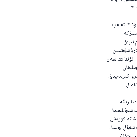
نىڭ
ئۇنىڭ تەلەپ
 سىزگە
 ئىبنۇ
كۆرۈشۈشتىن
 ئۇنداقتا سەن
ىلىغان
رى كىرمەيدۇ .
امال
ىلىرىگە
ەشغۇللىقىغا
شىشكە كۈرەش
ەشغۇل بولسا ،
ن . چۈنكى