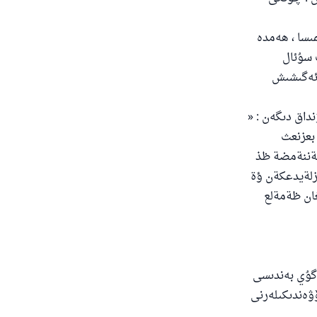
ىسا ، ھەمدە
 سۇئال
 ئەگىشىش
داق دىگەن : «
بعزنعث
هةننةمضة ظذ
زلةيدعكةن ؤة
ان ظةمةلع
ى
اگۇي بەندىسى
ۆۋەندىكىلەرنى
دۇ