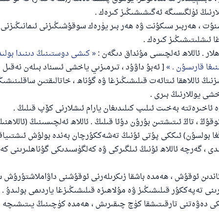
ارنىڭ ئۈلگىسىگە ئەگىشىشىڭىز كىرەك .
 مىنۇت ، ھەربىر سىكۇنت ۋە ھەر بىر يۈرەك سوقۇشىڭىزنى ئىمانىڭىزن
 ئىشلىتىشىڭىز كىرەك .
كىشى دوستىنىڭ دىنىدا بولىد
ىغا قارىسۇن .
[ ئەبۇ داۋۇد ، تىرمىزىي ياخشى ئىسناد بىلەن نەقىل ق
نىڭ ئاللاھقا ئىتائەت قىلىشىڭىزغا ۋە گۇناھ ، خاتالىقتىن ساقلىنىشىڭ
خشى يوللارنىڭ بىرى .
ئوقۇڭ ، تاڭ ئىتىشتىن بۇرۇن دۇئا قىلىڭ . ئاللاھ ئەلچىسىنىڭ (ئاللاھن
ىڭغا بولسۇن) ئىككى پۇتى ئۇنىڭ تەشەككۇرچان بەندە بولۇش ئىشتىي
ى ، گەرچە ئاللاھ ئۇنىڭ ئىلگىركى ۋە كەلگۈسىدىكى گۇناھلىرىنى ك
رئاندىن ئوقۇش ، ھەمدە باشقا زىكرىلەرنى ئوقۇشنى داۋاملاشتۇرۇش 
رىنى تەپەككۇر قىلىشىڭىز ۋە مۇلاھىزە قىلىشىڭىزغا ياردىمى بولىدۇ .
لىدىكى دەۋەتنى تارقىتىشقا كۈچ چىقىرىش ، ھەمدە كۈچىنىڭ يىتىشىچە 