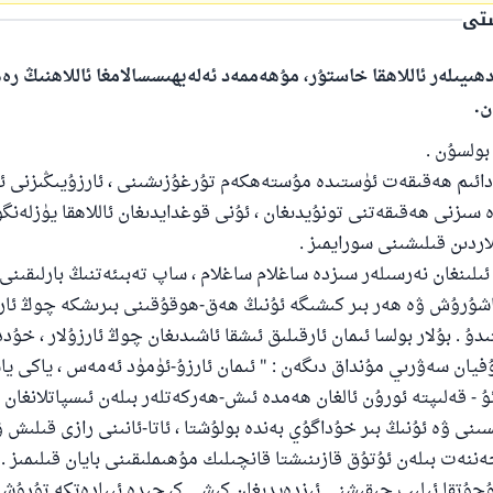
ستى
ھىيىلەر ئاللاھقا خاستۇر، مۇھەممەد ئەلەيھىسسالامغا ئاللاھنىڭ ر
ن.
بولسۇن .
 دائىم ھەقىقەت ئۈستىدە مۇستەھكەم تۇرغۇزىشىنى ، ئارزۇيىڭىزنى ئ
 سىزنى ھەقىقەتنى تونۇيدىغان ، ئۇنى قوغدايدىغان ئاللاھقا يۈزلەن
اردىن قىلىشىنى سورايمىز .
 ئىلىنغان نەرسىلەر سىزدە ساغلام ساغلام ، ساپ تەبىئەتنىڭ بارلىقىنى
ئاشۇرۇش ۋە ھەر بىر كىشىگە ئۇنىڭ ھەق-ھوقۇقىنى بىرىشكە چوڭ ئار
دۇ . بۇلار بولسا ئىمان ئارقىلىق ئىشقا ئاشىدىغان چوڭ ئارزۇلار ، خۇد
فيان سەۋرىي مۇنداق دىگەن : " ئىمان ئارزۇ-ئۈمۈد ئەمەس ، ياكى ياس
 - قەلىپتە ئورۇن ئالغان ھەمدە ئىش-ھەركەتلەر بىلەن ئىسپاتلانغان 
سىنى ۋە ئۇنىڭ بىر خۇداگۇي بەندە بولۇشتا ، ئاتا-ئانىنى رازى قىلىش
ننەت بىلەن ئۇتۇق قازىنىشتا قانچىلىك مۇھىملىقىنى بايان قىلىمىز .
جۇتقا ئىلىپ چىقىشنى ئىزدەيدىغان كىشى كېچىدە ئىبادەتكە تۇرۇشى