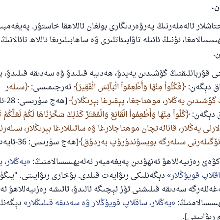
ن.
تاشلار ئالەملەرنىڭ پەرۋەردىگارى بولغان ئاللاھقا خاستۇر. پەيغەمبىر
سالامغا، ئۇنىڭ ئائىلە تاۋابىئاتلىرى ۋە ساھابىلىرىغا ئاللاھ تائالان
.
ى قۇربانلىقنىڭ گۆشىدىن يەيدۇ، ھەدىيە قىلىدۇ ۋە سەدىقە قىلىدۇ، بۇ
داق دېگەن:
فَكُلُواْ مِنْهَا وَأَطْعِمُواْ الْبَآئِسَ الْفَقِيرَ
تەرجىمىسى:
سىلەر
 گۆشىدىن يەڭلار، موھتاجغا، پېقىرغا بېرىڭلار
[ھەج 
ق دېگەن:
َكُلُواْ مِنْهَا وَأَطْعِمُواْ الْقَانِعَ وَالْمُعْتَرَّ كَذلِكَ سَخَّرْنَاهَا لَكُمْ لَعَلَّكُمْ
ارنى يەڭلار، قانائەتچان موھتاجلارغا ۋە سائىللارغا بېرىڭلار، سىلەر
ۆگىلەرنى سىلەرگە بويسۇندۇرۇپ بەردۇق
[ھەج سۈرىسى: 36-ئايەت].
ۋەئ رەزىيەللاھۇ ئەنھۇدىن پەيغەمبەر ئەلەيھىسسالامنىڭ:
يەڭلار، ب
قلاپ قويۇڭلار
دېگەنلىكى رىۋايەت قىلدى. بۇخارى رىۋايىتى. "يىگۈ
ەللەرگە سەدىقە قىلىشنى ئۆز ئېچىگە ئالىدۇ، ئائىشە رەزىيەللاھۇ ئەن
ھىسسالامنىڭ:
يەڭلار، ساقلاپ قويۇڭلار ۋە سەدىقە قىلىڭلار
دېگەنلى
 رىۋايىتى].