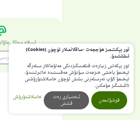
ئىسلام سوئال جاۋاپ
تور بېكىتىمىز ھۆججەت -ساقلانمىلار ئۈچۈن (Cookies)
ئىشلىتىدۇ.
تور بېكەتنى زىيارەت قىلغىنىڭىزدىكى مەلۇماتلار سىلەرگە
تېخىمۇ ياخشى خىزمەت سۇنۇش مەقسىتىدە خاتىرلىنىدۇ،
تېخىمۇ كۆپ نەرسىلەرنى بىلىش ئۈچۈن خاسلاشتۇرۇشنى
تاللىشىڭىز مۇمكىن.
ئىختىيارى رەت
خاسلاشتۇرۇش
قوشۇلىمەن
قىلىش