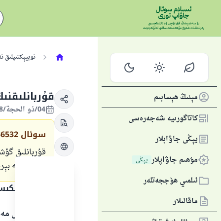
ئوبيېكتىپلىق ئ
قۇربانلىقن
مېنىڭ ھېسابىم
04/ذو الحجة/1438 , 26/ئاۋغۇست/2017
كاتاگورىيە شەجەرەسى
سوئال
36532
يېڭى جاۋابلار
قۇربانلىق گۆش
مۇھىم جاۋاپلار
يېڭى
چۈشەنچە بېرىش
ئىلمىي ھۆججەتلەر
جاۋاپنىڭ تېكى
ماقالىلار
بارلىق گۈزەل مەد