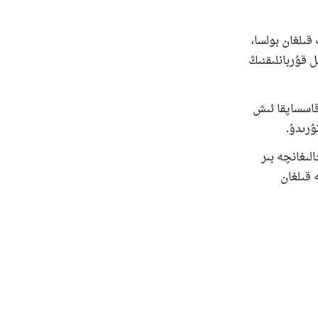
ىلغان بولسا،
 قۇربانلىقنىڭ
قاسساپقا ئىش
ۇرىدۇ.
لىغانچە بىر
 قىلغان