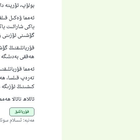
بولۇپ، ئۆرپتە د
ئەمما ۋەكىل قىل
ياكى شارائىت ياك
گۆشىنى ئۆزىنى ۋ
قۇربانلىقنىڭ گۆش
ھەققى بەدىلىگە ق
ئەمما قۇربانلىقت
تەرەپ قىلسا، ھەت
كىشىنىڭ ئۆزىگە س
ئاللاھ تائالا ھە
قۇربانلىق
مەنبە
:
ئىسلام سوئا