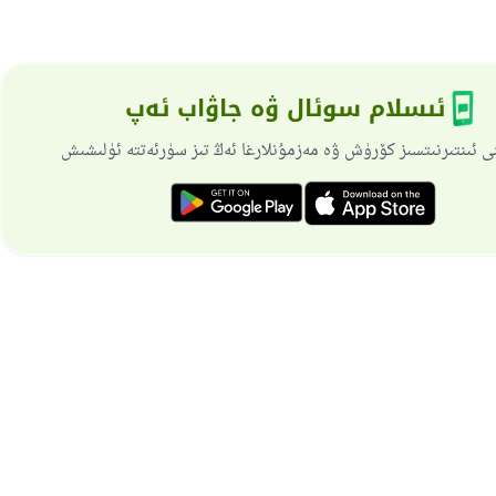
ئىسلام سوئال ۋە جاۋاب ئەپ
ى ئىنتىرنىتسىز كۆرۈش ۋە مەزمۇنلارغا ئەڭ تىز سۈرئەتتە ئۈلىشىش