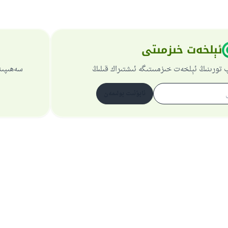
ئېلخەت خىزمىتى
 تورىنىڭ ئېلخەت خىزمىىتىگە ئىشتىراك قىلىڭ
سەھىپىن
ئابۇنىت بولىمەن
تورسەھىپىسى ھەققىدە
باش نازارەتچى
خۇسۇسىي سىياسەت
بارلىق ھوقۇق ئىسلام سوئال-جاۋاپ تورىغا مەنسۇپتۇر 1997-2025 ©