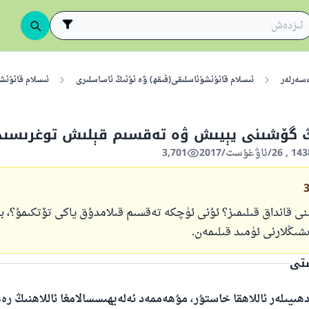
ەسەرلەر
ئىسلام قانۇنشۇناسلىقى(فىقھ) ۋە ئۇنىڭ ئاساسلىرى
ئىسلام قانۇنش
ىڭ گۆشىنى يېيىش ۋە تەقسىم قېلىش توغرىسىد
3,701
نى قانداق قىلىمىز؟ ئۇنى ئۈچكە تەقسىم قىلامدۇق ياكى تۆتكىمۇ؟، ب
ىڭلارنى ئۈمىد قىلىمەن.
ستى
ھىيىلەر ئاللاھقا خاستۇر، مۇھەممەد ئەلەيھىسسالامغا ئاللاھنىڭ ر