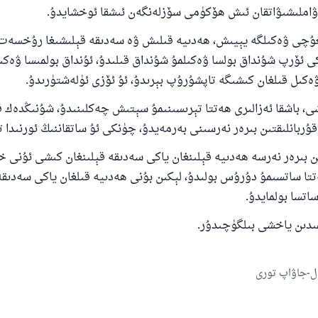
اۋاملىشىۋاتقان ئىش ھۆكۈمى سۆزلەنگەن ئىشقا ئوخشايدۇ.
غۇچى ۋەكىلگە يېيىش، ھەدىيە قىلىش ۋە سەدىقە قېلىشىغا رۇخسەت ق
ى ئۆرپ شۇنداق بولسا ۋەكىلمۇ شۇنداق قىلىدۇ، ئۇنداق بولمىسا ۋەكىل
ەكىل قىلغان كىشىگە تاپشۇرۇپ بېرىدۇ، ئۇ ئۆزى ئۈلەشتۈرىدۇ.
ى، باشقا ئەزالىرى ھەتتا تېرىسىنىمۇ سېتىش چەكلىنىدۇ، شۇنىڭدەك 
ۇربانلىقتىن بىرەر نەرسىنى بەرمەيدۇ، چۈنكى ئۇ ساتقاننىڭ ئورنىدا ت
ىن بىرەر نەرسە ھەدىيە قېلىنغان ياكى سەدىقە قېلىنغان كىشى ئۇنى خا
تا ساتسىمۇ دۇرۇس بولىدۇ، لېكىن بۇنى ھەدىيە قىلغان ياكى سەدىقە
اتسا بولمايدۇ.
ممىدىن ياخشى بىلگۈچىدۇر.
ل-جاۋاپ تورى