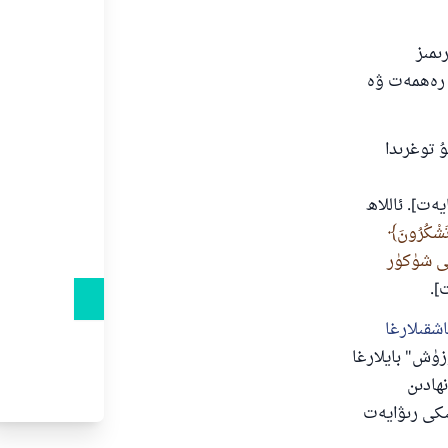
ىمىز
ىڭ رەھمەت ۋە
 توغرىدا
سۈرىسى: 28-ئايەت]. ئاللاھ
 تَشْكُرُونَ
نى شۈكۈر
اشقىلارغا
زۈش" بايلارغا
ھادىن
كى رىۋايەت