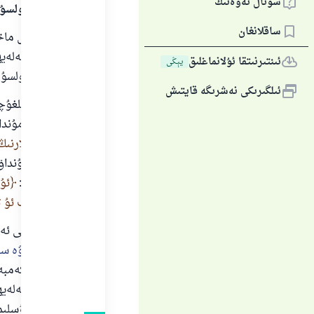
سوئال ئەۋەتىڭ
سالاملىرى بولسۇ
ساقلانغان
بارلىق گۈزەل ماخ
مۇھەممەد ئەلەيھىس
ئىنتىرنىتقا ئۇلانماغلىق
يېڭى
سالاملىرى بولسۇن
ئىلگىرىكى نەشرىگە قايتىش
قۇربانلىق قىلغۇچ
ئاللاھ تائالا مۇن
قۇربانلىقىڭلارنىڭ
تائالا يەنە مۇندا
تەرجىمىسى:
ئۇل
قىلسۇن دەپ ئۇ ت
سەلەمە ئىبنى ئەك
يىگۈزۈڭلار ۋە سا
ھەدىيە ۋە كەمبەغ
پەيغەمبەر ئەلەي
قىلىندى. [مۇسلىم