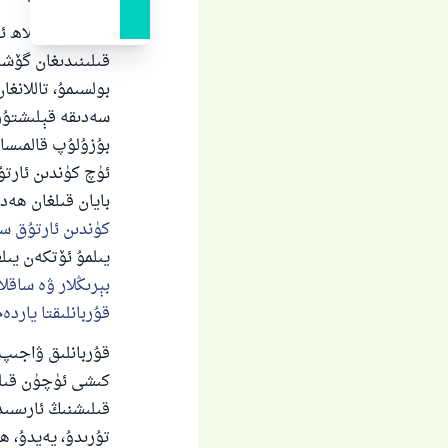
ئۆلىمالار -ئاللاھ
قىلىنىدىغان گۆشن
بولسىمۇ، تاللانغ
سەدىقە قېلىشتۇر،
بۇزۇلۇپ قالمىسا 
ئۈچ كۈندىن ئارتۇ
بايان قىلغان ھەد
ياخ
كۈندىن ئارتۇق س
يىلمۇ ئۆتكەن يىل
بېرىڭلار ۋە ساقل
قۇربانلىقتا ياردە
قۇربانلىق ۋاجىپ
كىشى ئۈچۈن قىلى
قىلىشنىڭ ئارىسى
تۇرىدۇ، يەيدۇ، ھ