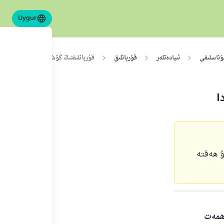
Uygur
ۇناسلىقى
ئىبادەتلەر
قۇربانلىق
قۇربانلىقنىڭ گۆشىنى يېيىش ۋە تەقس
ا
ۇ ھەقتە
ەھمەت