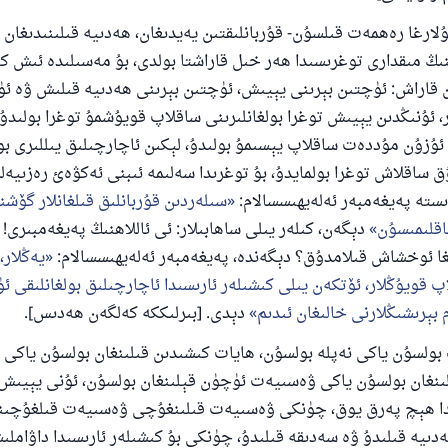
 ئۇلارغا رەھمەت قىلسۇن- قۇربانلىقتىن يەيدىغان، ھەدىيە قىلىنىدىغان
110845 - نومۇرلۇق سوئالنىڭ جاۋابى ئائىلىن
ىڭ مىقدارى توغرىسىدا ھەر خىل قاراشتا بولدى، بۇ مەسىلىدە ئىش ك
ان قاراش: ئۈچتىن بېرىنى يېيىش، ئۈچتىن بېرىنى ھەدىيە قىلىش ۋە ئ
ساقلاپ قالدى
 ئۇنىڭدىن يېيىش توغرا بولغانلىرىنى ساقلاپ قويۇشمۇ توغرا بولىد
ئۇممەتكە جاۋاپ بېرىشىمىزگە ياردەم قىلىڭ
ئۇزۇن مۇددەت ساقلاپ يېسىمۇ بولىدۇ، لېكىن ئاچارچىلىق يىللىرى بو
ق ساقلاش توغرا بولمايدۇ، بۇ توغرىدا سەلىمە ئىبنى ئەكۋەئ رەزىيەلل
پەيغەمبەرئەلەيھىسسالام مۇنداق دېگەن:
ىستە پەيغەمبەر ئەلەيھىسسالام:
سىلەردىن قۇربانلىق قىلغانلار گۆشن
شىلىققا باشلارپ قويغان كىشى قىلغۇچىغا ئوخشاش ساۋاپقا ئېرىشى
اقلىمىسۇن
دېگەن، كىلەر يىلى ساھابىلار: ئى ئاللاھنىڭ پەيغەمبىرى!
مۇسلىم رىۋايەت قىلغان (1893) ھەدىس
غا ئوخشاش قىلامدۇق؟ دېگەندە، پەيغەمبەر ئەلەيھىسسالام:
يەڭلار،
اپ قويۇڭلار، ئۆتكەن يىلى كىشىلەر ئارىسىدا ئاچارچىلىق بولغانلىقى 
م بېرىشىڭلارنى خالىغان ئىدىم
دېدى. [بىرلىككە كەلگەن ھەدىس].
ئىئائە
 بولسۇن ياكى نەپلە بولسۇن، ھايات كىشىدىن قىلىنغان بولسۇن ياكى
نغان بولسۇن ياكى ۋەسىيەت ئۈچۈن قېلىنغان بولسۇن، ئۇنى يېيىش 
دا ھېچ پەرق يوق، چۈنكى ۋەسىيەت قىلىنغۇچى ۋەسىيەت قىلغۇچىنى
ەدىيە قىلىدۇ ۋە سەدىقە قىلىدۇ، چۈنكى بۇ كىشىلەر ئارىسىدا داۋاملى