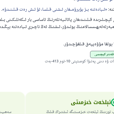
تە:
ئىبادەتتە بىز بۇيرۇمىغان ئىشنى قىلسا، ئۇ ئىش رەت قىلىنىدۇ
.
ېچىلىرىدە قىلىنىدىغان پائالىيەتلەرنىڭ ئاساسى بار ئىكەنلىكىنى بىلم
رئەلەيھىسسالامنىڭ يولىدۇر، ئىشنىڭ ئەڭ ناچىرى ئىبادەتتە يېڭىدى
را يولغا مۇۋەپپەق قىلغۇچىدۇر.
 قەدىر كېچىسى
ە دىنى پەتىۋا كومىتېتى 10-توم 413-بەت
ئېلخەت خىزمىتى
 تورىنىڭ ئېلخەت خىزمىىتىگە ئىشتىراك قىلىڭ
سەھىپىن