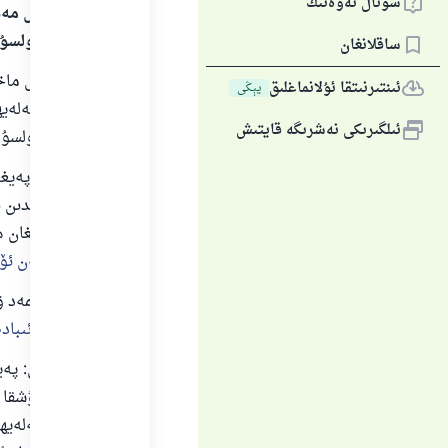
سوئال ئەۋەتىڭ
بارلىق گۈزەل مەد
سالاملىرى بولسۇ
ساقلانغان
بارلىق گۈزەل ماخ
ئىنتىرنىتقا ئۇلانماغلىق
يېڭى
مۇھەممەد ئەلەيھىس
ئىلگىرىكى نەشرىگە قايتىش
سالاملىرى بولسۇن
بىرىنچى: پەيغەمب
ۋاقىتلاردىكىدىن 
رىۋايەت قىلغان 
ئىبادەت بىلەن ئۆ
ئىمام ئەھمەد ۋە
ئون كۈنىدە ئىباد
ئىككىنچى: پەيغە
قىيامدا تۇرۇشقا 
پەيغەمبەرئەلەيھ