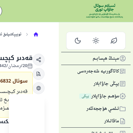
ئوبيېكتىپلىق ئ
قەدىر كېچىس
مېنىڭ ھېسابىم
20/رمضان/1442 , 02/ماي/2021
كاتاگورىيە شەجەرەسى
سوئال
36832
يېڭى جاۋابلار
قەدىر كېچىسىنى
مۇھىم جاۋاپلار
يېڭى
سىيرە-تارىخ ئا
ئىلىپ بارىمىز
ئىلمىي ھۆججەتلەر
ماقالىلار
جاۋاپنىڭ تېكى