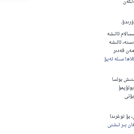
ەلگەن
رىدۇ.
الام ئائىشە
دۇ
ىستە، ئائىشە
 مەن قەدىر
للاھ! سىلە ئەپۇ
تىش بولسا
بولۇپمۇ
بۇنى
 بۇ توغرىدا
ان بىر ئىشنى