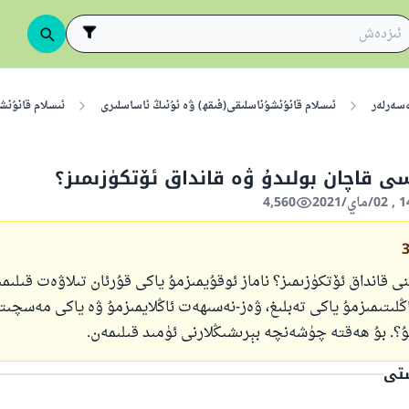
ەسەرلەر
ئىسلام قانۇنشۇناسلىقى(فىقھ) ۋە ئۇنىڭ ئاساسلىرى
ئىسلام قانۇنش
ى قاچان بولىدۇ ۋە قانداق ئۆتكۈزىمىز؟
4,560
 قانداق ئۆتكۈزىمىز؟ ناماز ئوقۇيمىزمۇ ياكى قۇرئان تىلاۋەت قىلىمى
ڭلىتىمىزمۇ ياكى تەبلىغ، ۋەز-نەسىھەت ئاڭلايمىزمۇ ۋە ياكى مەسچىتت
مۇ؟. بۇ ھەقتە چۈشەنچە بېرىشىڭلارنى ئۈمىد قىلىمەن.
ستى