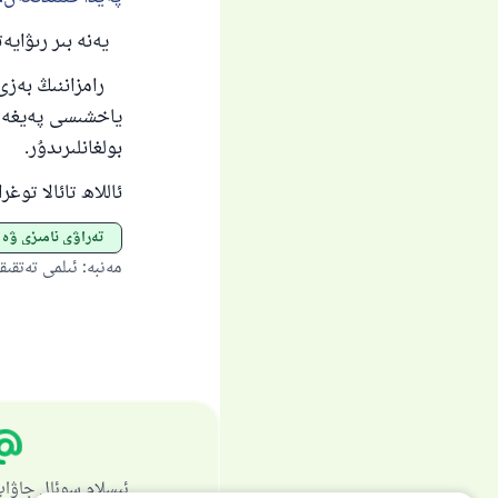
يەنە بىر رىۋايەت
رامزاننىڭ بەزى ك
ياخشىسى پەيغەمبە
بولغانلىرىدۇر.
ئاللاھ تائالا توغ
تەراۋى نامىزى ۋە
مەنبە
:
ئىلمى تەتقىقات ۋ
ئىسلام سوئال جاۋاپ