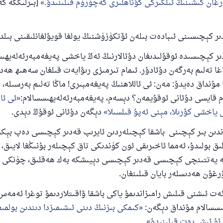
رغان كىشىنىڭ ئىلگىركى گۇناھلىرى كەچۈرۈم قىلىنىدۇ.
[بىرلىككە ك
ساقلاپ قالدى
ئۇممەتكە جاۋاپ بېرىشىمىزگە ياردەم قىلىڭ
كېچىسىنى ئىبادەت بىلەن ئۆتكۈزۈشنىڭ يولغا قويۇلغانلىقىنى بىلدۈ
پەيغەمبەرئەلەيھىسسالام مۇنداق دېگەن:
كېچىسىدە ئوقۇلىدىغان دۇئالارنىڭ ئەڭ ياخشى پەيغەمبەرئەلەيھىسس
شىلىققا باشلارپ قويغان كىشى قىلغۇچىغا ئوخشاش ساۋاپقا ئېرىشى
اغا تەلىم بەرگەن دۇئادۇر. ئىمام تىرمىزى رىۋايەت قىلغان سەھىھ ھەد
ا مۇنداق دەيدۇ: مەن: ئى ئاللاھنىڭ پەيغەمبىرى! ماڭا تەلىم بەرسىلە،
مۇسلىم رىۋايەت قىلغان (1893) ھەدىس
 قايسى دۇئانى ئوقۇيمەن؟ دېسەم، پەيغەمبەرئەلەيھىسسالام:
ئى ئا
ياخشى كۆرىلا، مېنى ئەپۇ قىلسىلا
دېگەن دۇئانى ئوقۇڭ دېدى.
ئىئائە
دىن بىر كېچىنى باشقا كېچىلەردىن ئايرىپ قەدىر كېچىسى دەپ بېكى
ىق بولىدۇ، ئەمما ئاخىرىقى ئون كۈندىكى تاق كېچىلەر بۇنىڭغا لايىق، 
مە يەتتىنچى كېچىسى قەدىر كېچىسى دېيىشكە بەك ھەقلىق، چۈنكى 
ۇرغۇن ھەدىسلەر بايان قىلىنغان.
 ئىشنى قىلىش رامىزاندىمۇ ياكى باشقا ۋاقىتلاردىمۇ توغرا ئەمەس،
ىسسالام مۇنداق دېگەن:
كىمكى بىزنىڭ دىنى ئىشىمىزدا دىندىن بولمىغ
 ئۇ ئىش رەت قىلىنىدۇ
.