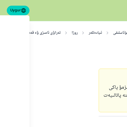
Uygur
ۇناسلىقى
ئىبادەتلەر
روزا
تەراۋى نامىزى ۋە قەدىر كېچىسى
ق
زمۇ ياكى
ە پائالىيەت