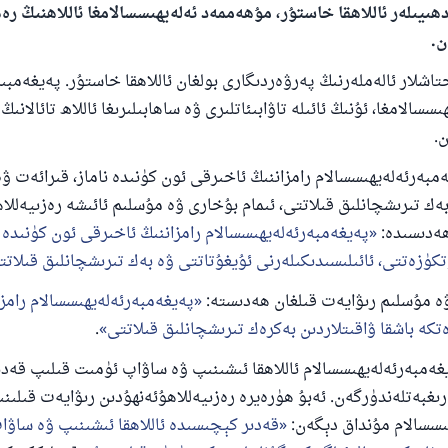
ھىيىلەر ئاللاھقا خاستۇر، مۇھەممەد ئەلەيھىسسالامغا ئاللاھنىڭ ر
ن.
تاشلار ئالەملەرنىڭ پەرۋەردىگارى بولغان ئاللاھقا خاستۇر. پەيغەمبىر
سالامغا، ئۇنىڭ ئائىلە تاۋابىئاتلىرى ۋە ساھابىلىرىغا ئاللاھ تائالانى
.
ەرئەلەيھىسسالام رامزاننىڭ ئاخىرقى ئون كۈنىدە ناماز، قىرائەت ۋە 
بەك تىرىشچانلىق قىلاتتى، ئىمام بۇخارى ۋە مۇسلىم ئائىشە رەزىيەللاھ
ھەدىسىدە:
پەيغەمبەرئەلەيھىسسالام رامزاننىڭ ئاخىرقى ئون كۈنىدە
تكۈزەتتى، ئائىلىسىدىكىلەرنى ئۇيغۇتاتتى ۋە بەك تىرىشچانلىق قىلاتت
 مۇسلىم رىۋايەت قىلغان ھەدىستە:
پەيغەمبەرئەلەيھىسسالام رامز
ەتكە باشقا ۋاقىتلاردىن بەكرەك تىرىشچانلىق قىلاتتى
.
مبەرئەلەيھىسسالام ئاللاھقا ئىشىنىپ ۋە ساۋاپ ئۈمىت قىلىپ قەد
رىغبەتلەندۈرگەن. ئەبۇ ھۈرەيرە رەزىيەللاھۇئەنھۇدىن رىۋايەت قىلىن
ىسسالام مۇنداق دېگەن:
قەدىر كېچىسىدە ئاللاھقا ئىشىنىپ ۋە ساۋ
110845 - نومۇرلۇق سوئالنىڭ جاۋابى ئائىلىن