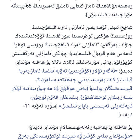
رەھىمەھۇللاھنىڭ ناماز كىتابى ناملىق ئەسىرىنىڭ 65-بېتىگە
مۇراجىئەت قىلىنسۇن].
شەيخ ئىبنى ئۇسەيمىن نامازنى تەرك قىلغۇچىنىڭ
روزىسىنىڭ ھۆكمى توغرىسىدا سورالغىنىدا، تۆۋەندىكىدەك
جاۋاب بەرگەن: "نامازنى تەرك قىلغۇچىنىڭ روزىسى توغرا
ئەمەس ھەم قوبۇل قىلىنمايدۇ. چۈنكى نامازنى تەركقىلىش
كۇپۇرلۇق يەنى مۇرتەدلىك. ئاللاھ تائالا بۇ ھەقتە مۇنداق
دەيدۇ:
ئەگەر ئۇلار (كۇفرىدىن) تەۋبە قىلسا، ناماز بەرپا
قىلسا، زاكات بەرسە، دىنىي جەھەتتە سىلەرنىڭ
قېرىندىشىڭلار بولىدۇ (يەنى ھوقۇق ۋە مەجبۇرىيەتتە ئۇلار
سىلەر بىلەن ئوخشاشتۇر). بىلىدىغان قەۋم ئۈچۈن،
ئايەتلەرنى تەپسىلىي بايان قىلىمىز.
[سۈرە تەۋبە 11-
ئايەت].
110845 - نومۇرلۇق سوئالنىڭ جاۋابى
بۇ ھەقتە پەيغەمبەر ئەلەيھىسسالام مۇنداق دەيدۇ:
ئائىلىنى ساقلاپ قالدى
مۇسۇلمان بىلەن كۇفىر ۋە شېرىك ئوتتۇرسىدىكى پەرق