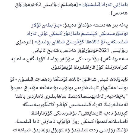
نامازنى تەرك قىلىشتۇر.
[مۇسلىم رىۋايىتى 82-نومۇرلۇق
ئۇممەتكە جاۋاپ بېرىشىمىزگە ياردەم قىلىڭ
ھەدىس] .
پەيغەمبەرئەلەيھىسسالام مۇنداق دېگەن:
يەنە بىر ھەدىستە مۇنداق دەيدۇ:
بىز بىلەن ئۇلار
ياخشىلىققا باشلارپ قويغان كىشى قىلغۇچىغا
ئوخشاش ساۋاپقا ئېرىشىدۇ
ئوتتۇرسىدىكى كېلىشىم نامازدۇر كىمكى ئۇنى تەرك
قىلىدىكەن، ئۇ ئاللاھقا كۇفرىلىق قىلغان بولىدۇ.
[تىرمىزى
مۇسلىم رىۋايەت قىلغان (1893) ھەدىس
رىۋايىتى 2621-نومۇرلۇق ھەدىس، شەيخ ئالبانى
سەھىھلىگەن]. يۇقىرىدىكى سۆزلەر بولسا، كۆپلىگەن ساھابە
ئىئائە
كىراملارنىڭ كۆز قاراشلىرىغا ئۇيغۇندۇر.
ئابدۇللاھ ئىبنى شەقىق -ئاللاھ ئۇنىڭغا رەھمەت قىلسۇن - ئۇ
بولسا مەشھۇر تابىئىنلاردىن بولۇپ، بۇ ھەقتە مۇنداق دەيدۇ:
"پەيغەمبەر ئەلەيھىسسالامنىڭ ساھابىلىرى نامازدىن باشقا
ئەمەللەرنىڭ تەرك قىلىنىشىنى كۇفىر كاتىگورىيەسىگە
كېرىدۇ دەپ قارىمايتتى". يۇقىرىدىكى كۆزقاراشقا
ئاساسلانغاندىمۇ؛ كىمكى روزا تۇتۇپ نامازنى ئادا قىلمىسا،
ئۇنىڭ روزىسى رەت قىلىنىدۇ ۋە قوبۇل بولمايدۇ. قىيامەت