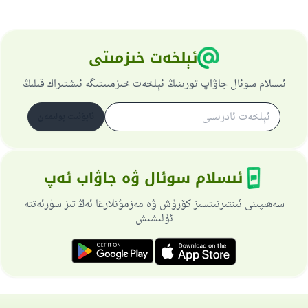
ئېلخەت خىزمىتى
ئىسلام سوئال جاۋاپ تورىنىڭ ئېلخەت خىزمىىتىگە ئىشتىراك قىلىڭ
ئابۇنىت بولىمەن
ئىسلام سوئال ۋە جاۋاب ئەپ
سەھىپىنى ئىنتىرنىتسىز كۆرۈش ۋە مەزمۇنلارغا ئەڭ تىز سۈرئەتتە
ئۈلىشىش