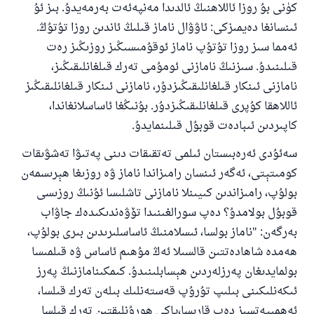
كۈنى بۇ روزا ئاللاھنىڭ ئالدىدا مەنپەئەت بەرمەيدۇ. بىز ئۇ
ئىنسانغا دەيمىزكى: ئاۋۋال ناماز قىلىڭ ئاندىن روزا تۇتۇڭ.
ئەمما سىز روزا تۇتۇپ ناماز ئوقۇمىسىڭىز روزىڭىز رەت
قىلىنىدۇ. سىزنىڭ نامازنى ئومۇمى تەرك قىلغانلىقىڭىز،
نامازنى ئىنكار قىلغانلىقىڭىزدۇر، نامازنى ئىنكار قىلغانلىقىڭىز
ئاللاھقا كۇپرى قىلغانلىقىڭىزدۇر. بۇنىڭغا ئاساسلانغاندا،
كاپىردىن ئىبادەت قوبۇل قىلىنمايدۇ.
سەئۇدى ئەرەبىستان ئىلمى تەتقىقات دىنى پەتىۋا تەشۋىقات
كومىتېتى، ئەگەر ئىنسان رامىزاندا ناماز ۋە روزىغا ھېرىسمەن
بولۇپ، رامىزاندىن كىيىنلا نامازنى تاشلىسا ئۇنىڭ روزىسى
قوبۇل بولامدۇ؟ دەپ سورالغىنىدا تۆۋەندىكىدەك جاۋاب
بەرگەن: "ناماز بولسا، ئىسلامنىڭ ئاساسلىرىدىن بىرى بولۇپ،
ھەمدە شاھادەتتىن قالسىلا ئەڭ مۇھىم ئاساس ۋە قىلمىسا
بولمايدىغان پەرزلەردىن ھېسابلىنىدۇ. كىمكىنامازنىڭ پەرز
ئىكەنلىكىنى بىلىپ تۇرۇپ قەستەنلىك بىلەن تەرك قىلسا،
ئەھمىيەتسىز دەپ قارىسا،ياكى ھورۇنلىقتىن تەرك قىلسا