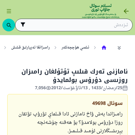
ئىلمىي ھۆججەتلەر
رامىزانغا تەييارلىق قىلىش
نامازنى تەرك قىلىپ تۇتۇلغان رامىزان
روزىسى دۇرۇس بولمايدۇ
25/رمضان/1433 , 13/ئاۋغۇست/2012
7,056
سوئال
49698
رامىزاندا بەش ۋاخ نامازنى ئادا قىلماي تۇرۇپ تۇتقان
روزا دۇرۇس بولامدۇ؟ بۇ ھەقتە چۈشەنچە
بېرىشىڭلارنى ئۈمىد قىلىمىز.