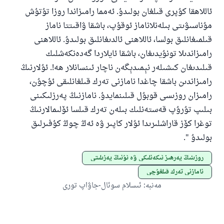
ئاللاھقا كۇپرى قىلغان بولىدۇ. ئەمما رامىزاندا روزا تۇتۇش
مۇناسىۋىتى بىلەنلاناماز ئوقۇپ، باشقا ۋاقىتتا ناماز
قىلمىغانلىق بولسا، ئاللاھنى ئالدىغانلىق بولىدۇ. ئاللاھنى
رامىزاندىلا تونۇيدىغان، باشقا ئايلاردا گەدەنكەشلىك
قىلىدىغان كىشىلەر نېمىدېگەن ناچار ئىنسانلار ھە!. ئۇلارنىڭ
رامىزاندىن باشقا چاغدا نامازنى تەرك قىلغانلىقى ئۇچۇن،
رامىزان روزىسى قوبۇل قىلىنمايدۇ. نامازنىڭ پەرزلىكىنى
بىلىپ تۇرۇپ قەستەنلىك بىلەن تەرك قىلسا ئۆلىمالارنىڭ
توغرا كۆز قاراشلىرىدا ئۇلار كاپىر ۋە ئەڭ چوڭ كۇفىرلىق
بولىدۇ ".
روزىنىڭ پەرھىز ئىكەنلىكى ۋە ئۇنىڭ پەزىلىتى
نامازنى تەرك قىلغۇچى
مەنبە
:
ئىسلام سوئال-جاۋاپ تورى