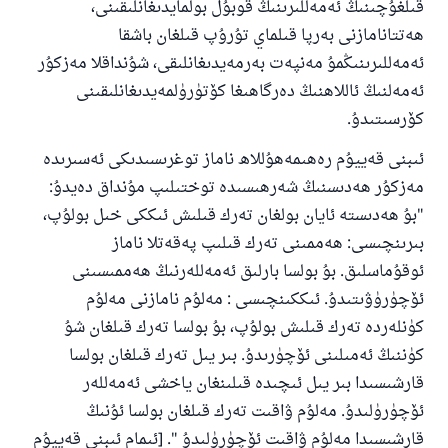
قىلغۇچىنىڭ ئەمەللىرىنىڭ قوبۇل بولمايدىغانلىقىنى،
ھەتتانامازنى بەرپا قىلماي تۇرۇپ قىلغان باشقا
ئەمەللىرىنىڭمۇ مەنپەت بەرمەيدىغانلىقى، شۇنداقلا مەزكۇر
ئەمەلنىڭ ئاللاھنىڭ دەرگاھىغا كۆتۈرۈلمەيدىغانلىقىنى
كۆرسىتىدۇ.
ئىبنى قەييۇم رەھىمەھۇللاھ ناماز توغرىسىدىكى ئەسىرىدە
مەزكۇر ھەدىسنىڭ شەرھىسىدە توختىلىپ مۇنداق دەيدۇ:
"بۇ ھەدىستە ئايان بولغان تەرك قىلىش ئىككى خىل بولۇپ،
بىرىنچىسى: ھەممىنى تەرك قىلىپ پەقەتلا ناماز
ئوقۇماسلىق. بۇ بولسا بارلىق ئەمەللەرنىڭ ھەممىسىنى
ئۆچۈرۈۋىتىدۇ. ئىككىنچىسى : مەلۇم نامازنى مەلۇم
كۈنلەردە تەرك قىلىش بولۇپ، بۇ بولسا تەرك قىلغان شۇ
كۈننىڭ ئەمىلىنى ئۆچۈرىدۇ. بىر يىل تەرك قىلغان بولسا
قارشىسىدا بىر يىل ئىچىدە قىلىنغان ياخشى ئەمەللەر
ئۆچۈرۈلىدۇ. مەلۇم ۋاقىت تەرك قىلغان بولسا ئۇنىڭ
قارشىسىدا مەلۇم ۋاقىت ئۆچۈرۈلىدۇ ". [ئىمام ئىبنى قەييۇم