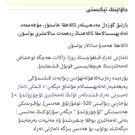
جاۋاپنىڭ تېكىستى
بارلىق گۈزەل مەدھىيىلەر ئاللاھقا خاستۇر، مۇھەممەد
ئەلەيھىسسالامغا ئاللاھنىڭ رەھمەت سالاملىرى بولسۇن.
ئاللاھقا ھەمدۇ-سانالار بولسۇن
نامازنى تەرك قىلغۇچىنىڭ روزا، زاكات، ھەجگە ئوخشاش
ئەمەللىرىنىڭ ھېچقايسىسى قوبۇل قىلىنمايدۇ.
بۇرەيدە رەزىيەللاھۇئەنھۇدىن رىۋايەت قىلىنىدۇكى
پەيغەمبەر ئەلەيھىسسالام مۇنداق دېگەن:
كىمكى ناماز
ئەسىرنى تەرك قىلىدىكەن ئۇنىڭ ئەمەللىرى ئۆچۈرۈلىدۇ .
[
بۇخارىي رىۋايىتى 520- نومۇرلۇق ھەدىس]. يۇقىرىدىكى
ھەدىستىكى "ئۆچۈرۈلىدۇ " دېگەن سۆزلۈكنىڭ مەنىسى :
يەنى ئەمەللىرى يوققا چىقىرىلىدۇ ۋە مەنپەت بەرمەيدۇ
دېگەنلىك بولۇپ، بۇ ھەدىس بىزگە نامازنى تەرك