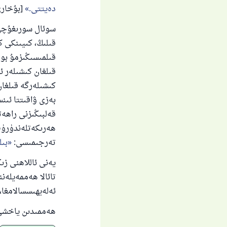
دەيتتى.
[بۇخارى رىۋا
سوئال سورىغۇچى ھ
قىلىڭ، كىيىنكى 
قىلمىسىڭىزمۇ بو
قىلغان كىشىلەر ئ
كىشىلەرگە قىلغان 
بەزى ۋاقىتتا ئىن
قەلبىڭىزنى راھەت
ھەرىكەتلەندۈرۈپ 
تەرجىمىسى:
بىل
يەنى ئاللاھنى زىك
تائالا ھەممەيلەن
ئەلەيھىسسالامغا، 
ھەممىدىن ياخشى 