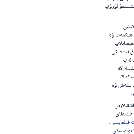
ىشىنىمۇ ئۇرۇپ
 كىشى
 ھېكمەت ۋە
 ھېسابلاپ
ق ئىشتىكى
تەلەپ
ىشىلەرگە
ساننىڭ
ھ تىلەش ۋە
.
شقىلارنى
قىلىنغان
 قىلمايتتى،
ا بولمىسۇن