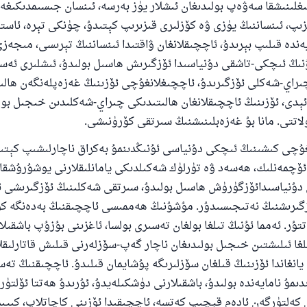
غلىنىشقا سەۋەپ بولىدىغان ئىشلار يۈز بەرسە، ئىنسان جىسىمدىكىغ
زىپ، ئىنساننىڭ يۈزى ۋە كۆزلىرى قىزىرىپ كېتىدۇ، چۈنكى تېرە، ئاست
ەندە قىلىپ بېرىدۇ، ئاچچىقلانغان ۋاقتىدا ئىنساننىڭ تېرىسى، مىجەز
نىڭ ئىچكى-تاشقى دۇنياسىدا ئۆزگىرىش ھاسىل بولىدۇ، ئىشلىرى ئەسل
ىراي-شەكلى ئۆزگىرىدۇ، ئاچچىغلانغۇچى ئۆزىنىڭ غەزەپلەنگەن ھالى
 ئېدى، ئۆزىنىڭ ئاچچىقلانغان ھالىتىدىكى چىراي-شەكلىدىن خىجىل ب
اتتى. مانا بۇ غەزەبلىنىشنىڭ سىرتقى كۆرۈنىشى.
غۇچى كىشىنىڭ ئىچكى دۇنياسى ئۇنىڭدىنمۇ بەكراق ناچارلىشىپ كېتى
ئۆچمەنلىك، ھەسەد ۋە تۈرلۈك شەكىلدىكى يامانلىقلارنى يوشۇرۇشقا 
دۇنياسىدائۆزگۈرۈش ھاسىل بولىدۇ، سىرتقى شەكلىنىڭ ئۆزگىرىشى 
گىرىشنىڭ نەتىجىسىدۇر. مۇشۇنىڭ ھەممىسى ئاچچىقنىڭ بەدەنگە ك
تۇر. ئەمما ئۇنىڭ تىلغا بولغان تەسىرى بولسا، ئاغزىنى بۇزۇپ باشقىلا
ىلغا ئىلىشتىن خىجىل بولىدىغان ناچار گەپ-سۆزلەرنى قىلىش قاتارلىقل
انغاندا ئۆزىنىڭ قىلغان سۆزلىرىگە پۇشايمان قىلىدۇ. ئاچچىقنىڭ تەس
ىمۇ نامايەندە بولىدۇ، باشقىلارنى دۈشكىلەيدۇ، ئۇرىدۇ ھەتتا ئۆلتۈ
كەلتۈرگەن ئادەم قېچىپ كەتسە، ئاچچىقىدا ئۆزىنى كاچاتلاپ، كىيىم