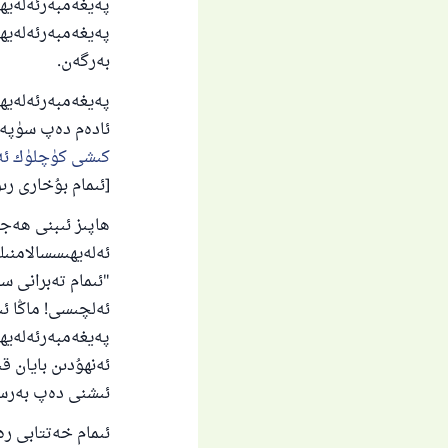
پەيغەمبەرئەلەيھى
پەيغەمبەرئەلەيھى
بەرگەن.
پەيغەمبەرئەلەيھى
ئادەم دەپ سۈپەت
كىشى كۈچلۈك ئەم
[ئىمام بۇخارى رىۋايىتى 6114-ھەدىس. مۇسلىم رىۋ
ئەلەيھىسسالامنى
"ئىمام تەبرانى س
ئەلچىسى! ماڭا ئ
پەيغەمبەرئەلەيھ
ئەنھۇدىن بايان ق
ئىشنى دەپ بەرسى
ئىمام خەتتابى ر