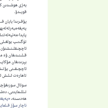
بەزى ھوشىدىن كې
قويىدۇ.
يۇقىرىدا بايان ق
پەيغەمبەرئەلەيھ
پايدا-مەنپەئەتنى
تۈگىتىپ بولغىلى
ئاچچىقلىنىشتۇر. 
قىلىنىدىغان ۋە مە
بېرىدىغان مۇكاپى
ئاچچىقىنى يۇتىشى
تاھارەت ئىلىش ئار
سوئال سورىغۇچى 
تىللىمايتتى، دەش
ھەدىستە،
پەيغە
ناچار سۆز قىلماي