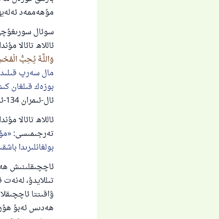
مۇھەممەد ئەلەيھ
سوئال سورىغۇچى 
ئاللاھ تائالا مۇن
وَاللَّـهُ يُحِبُّ الْمُحْ
مال سەرپ قىلىدىغ
بوزەك قىلغان كىش
ئال-ئىمران 134-ئايەت].
ئاللاھ تائالا مۇن
تەرجىمىسى:
مۆم
بولغانلىرىدا باش
ئاچچىقلىنىش ھەمم
تىللايدۇ، لەنەت 
ھەدىس ئەبۇ ھۇرەي