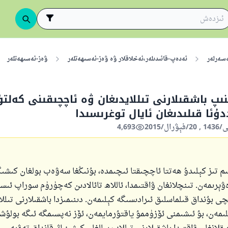
ەسەرلەر
ئەدەپ-قائىدىلەر،ئەخلاقلار ۋە ۋەز-نەسىھەتلەر
ۋەز-نەسىھەتلەر
ىنىپ باشقىلارنى تىللايدىغان ۋە ئاچچىقىنى كەلت
ۇئا قىلىدىغان ئايال توغرىسىدا
4,693
 تىز كېلىدۇ ھەتتا ئاچچىقتا ئىچىمدە، بۇنىڭغا سەۋەب بولغان كىشىگ
ېرىمەن. تىنچلانغان ۋاقتىمدا، ئاللاھ تائالادىن كەچۈرۈم سوراپ ئىست
ى بۇنداق قىلماسلىق ئىرادىسىگە كېلىمەن. دىنىمىزدا باشقىلارنى تىلل
لىمەن، بۇ ئىشىمنى ئۆزۈممۇ ياقتۇرمايمەن، ئۆز نەپسىمگە ئىگە بولۇش