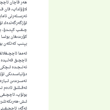
ھەر قاچان ئاچچى
لاۋۇلداپ، قان قى
نەرسىلەرنى ناماي
ئۆزگەرگەندەك ئۇ
چىقىپ كېتىدۇ، چ
كۆرىدىغان بولسا
يېنىپ كەتكەن بول
ئەمما ئاچچىغلان
ئاچچىق قەلىبدە 
نەتىجىدە ئىچكى 
دۇنياسىدىكى ئۆز
تەسىرىدىن ئىبارەت
ئەقىللىق ئادەم ت
بولۇپ، ئاچچىقى ي
ئىش-ھەرىكەتلىرىد
ئەگەر ئاچچىقىنى 