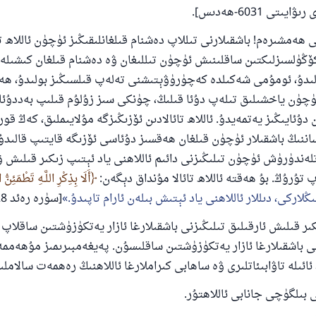
يىتى 6031-ھەدىس].
ەمشىرەم! باشقىلارنى تىللاپ دەشنام قىلغانلىقىڭىز ئۈچۈن ئاللاھ تا
كۆڭۈلسىزلىكتىن ساقلىنىش ئۈچۈن تىللىغان ۋە دەشنام قىلغان كىشىلە
لىدۇ، ئومۇمى شەكىلدە كەچۈرۈۋېتىشنى تەلەپ قىلسىڭىز بولىدۇ، ھەق
ۈچۈن ياخشىلىق تىلەپ دۇئا قىلىڭ، چۈنكى سىز زۇلۇم قىلىپ بەددۇئا 
دۇئايىڭىز يەتمەيدۇ. ئاللاھ تائالادىن ئۆزىڭىزگە مۇلايىملىق، كەڭ قور
ساننىڭ باشقىلار ئۈچۈن قىلغان ھەقسىز دۇئاسى ئۆزىگە قايتىپ قالىدۇ
لەندۈرۈش ئۈچۈن تىلىڭىزنى دائىم ئاللاھنى ياد ئېتىپ زىكىر قىلىش ۋە
تۇرۇڭ. بۇ ھەقتە ئاللاھ تائالا مۇنداق دېگەن:
أَلَا بِذِكْرِ اللَّـهِ تَطْمَئِنُّ
ىڭلاركى، دىللار ئاللاھنى ياد ئېتىش بىلەن ئارام تاپىدۇ.
[سۈرە رەئد 28- ئايەت].
ىر قىلىش ئارقىلىق تىلىڭىزنى باشقىلارغا ئازار يەتكۈزۈشتىن ساقلاپ ق
نى باشقىلارغا ئازار يەتكۈزۈشتىن ساقلىسۇن. پەيغەمبىرىمىز مۇھەممە
ئائىلە تاۋابىئاتلىرى ۋە ساھابى كىراملارغا ئاللاھنىڭ رەھمەت سالامل
بىلگۈچى جانابى ئاللاھتۇر.