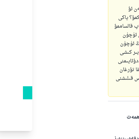
ەن ئۇ
كمۇ؟ ياكى
اپ قالساممۇ
ش ئۈچۈن
ىڭ ئۈچۈن
 بىر كىشى
دۇئايىمنى
غا تۇرغان
س قىلىشنى
ەھمەت
يغەمبىرىمىز