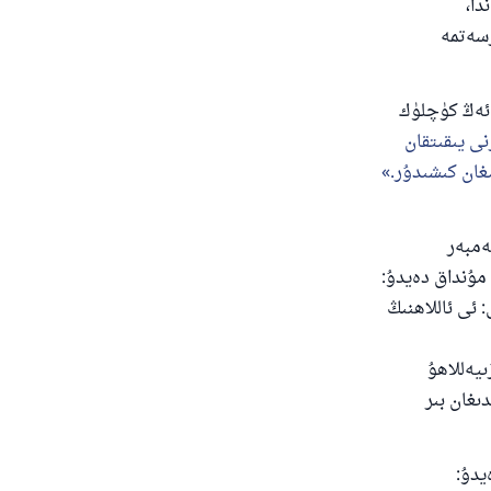
دا،
رسەتمە
 ئەڭ كۈچلۈك
ى يىقىتقان
غان كىشىدۇر.
ى 10-توم 520-بەتتە پەيغەمبەر
ۇنداق دەيدۇ:
 ئى ئاللاھنىڭ
ىيەللاھۇ
ىغان بىر
دۇ: