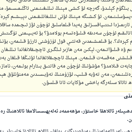
قلانغان ۋاقتىدا باشقىلارنى تىللاپ سالغان كىشىنىڭ قانداق تەۋبە
ى بىلگۈم كېلىدۇ، گەرچە ئۇ كىشى مېنىڭ تىللىغىنىمنى ئاڭلىمىسىمۇ، م
پسۇسلىنىمەن. ئۇ كىشىگە مېنىڭ ئۇنى تىللىغانلىقىمنى دېيىشىم كېرە
ئارىمىزدا ئىتتىپاقسىزلىق پەيدا قىلماسلىق ئۈچۈن ئۆز ئىچىمدە ساقل
اتالىقىم ئۈچۈن سەدىقە قىلىۋەتسەم بولامدۇ؟ بۇ ئەيىپىمنى تۈگىتى
م كېرەك؟. بۇ قىلمىشىمدىن قەتئىي قول ئۈزۈشنى ئارزۇ قىلىمەن، بۇن
م ۋە قىلىۋاتىمەن، لېكىن مەن ھازىر ئىلگىرى ئاچچىقلانغاندا تىللىغان
ىلىشنى مەقسەت قىلىمەن. مېنىڭ ئاچچىقلانغاندا ئۇنىڭغا قىلغان بەد
ئىجابەت قىلامدۇ؟ مۇشۇنىڭ ئۈچۈن مەن قاتتىق بىئارام بولىمەن، ناماز
ەتلىنىمەن، مەن تەۋبە قىلىپ، ئۆزۈمنىڭ تەۋبىسىدىن مەمنۇنلۇق ھې
اھ تائالا سىلەرگە ياخشى مۇكاپات ئاتا قىلسۇن.
ستى
ھىيىلەر ئاللاھقا خاستۇر، مۇھەممەد ئەلەيھىسسالامغا ئاللاھنىڭ ر
ن.
ىيىلەر ئالەملەرنىڭ پەرۋەردىگارى بولغان ئاللاھ تائالاغا خاستۇر. پە