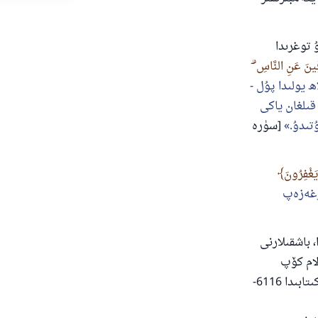
توغرىدا
ِينَ عَنِ النَّاسِ ۗ
ھ يولىدا پۇل -
قىلغان ياكى
تىدۇ.
[سۈرە
يَغْفِرُونَ
رغەزەپ
 باشقىلارنى
لام كۆپ
ۋاقىتتا ئاچچىقلانماسلىق توغرىسىدا تەۋسىيە قىلاتتى. ئىمام بۇخارى ئۆزىنىڭ سەھىھ كىتابىدا 6116-