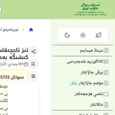
ئوبيېكتىپلىق ئ
تىز ئاچچىقل
مېنىڭ ھېسابىم
كىشىگە بەدد
كاتاگورىيە شەجەرەسى
01/جمادى الأولى/1436 , 20/فېۋرال/2015
يېڭى جاۋابلار
سوئال
5733
مۇھىم جاۋاپلار
يېڭى
مېنىڭ ئاچچىقىم
نەرسىلەرنى دەۋ
ئىلمىي ھۆججەتلەر
ئېيتىپ ئىككىنچ
ماقالىلار
ھاراملىقىنى بى