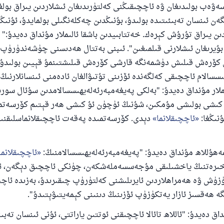
ەۋەب بولىدىغان ۋە ئاچچىقىڭنى كەلتۈرىدىغان ئىشلاردىن يىراق بولغى
ن ئىنسان تەبىئىتىدە بولىدۇ، بۇنىڭدىن چەكلەنگىلى بولمايدۇ، ئۇنى
دىن يىراق تۇرۇش كېرەك. خەتتابىيدىن باشقا ئالىملار مۇنداق دەيدۇ:"
ۇيرىغان ئىشلارنى قىلمىغىن". ئىبنى بەتتال ھەدىسنى چۈشەندۈرۈپ 
110845 - نومۇرلۇق سوئالنىڭ جاۋابى ئائىلىن
 كۆرەش قىلىش دۈشمەنگە قارشى كۆرەش قىلىشتىنمۇ قېيىن بولىدۇ
ساقلاپ قالدى
سسالام ئاچچىقى كەلگەندە ئۆزىنى تۇتىۋالغان ئادەمنى ئىنسانلارنى
ىملار مۇنداق دەيدۇ: "بەلكى پەيغەمبەرئەلەيھىسسالامدىن سۇئال سور
ئۇممەتكە جاۋاپ بېرىشىمىزگە ياردەم قىلىڭ
 كىشى بولىشى مۇمكىن، شۇنىڭ ئۈچۈن ئۇ كىشى ھەر قېتىم كۆرسەتم
پەيغەمبەرئەلەيھىسسالام مۇنداق دېگەن:
ۇنىڭغا:
ئاچچىقلانما
دېدى. كۆرسەتمىدە پەقەت ئاچچىقلانماسلىقنى
شىلىققا باشلارپ قويغان كىشى قىلغۇچىغا ئوخشاش ساۋاپقا ئېرىشى
مۇسلىم رىۋايەت قىلغان (1893) ھەدىس
ەھۇللاھ مۇنداق دەيدۇ: "پەيغەمبەرئەلەيھىسسالامنىڭ:
ئاچچىقلانما
اخىرەتنىڭ ياخشىلىقى مۇجەسسەملەشكەن، چۈنكى ئاچچىق دېگەن، ئ
ۈزۈش ۋە ھەمراھلاردىن ئايرىلىشنى كەلتۈرۈپ چىقىرىدۇ، بەزىدە ئاچ
ئىئائە
 ھەقسىز ئازار يەتكۈزۈپ ئۆزىنىڭ دىنىنى كېمەيتىۋېتىدۇ".
داق دەيدۇ: "ئاللاھ تائالا ئاچچىقنى ئوتتىن ياراتتى، ئۇنى ئىنسان تەبى