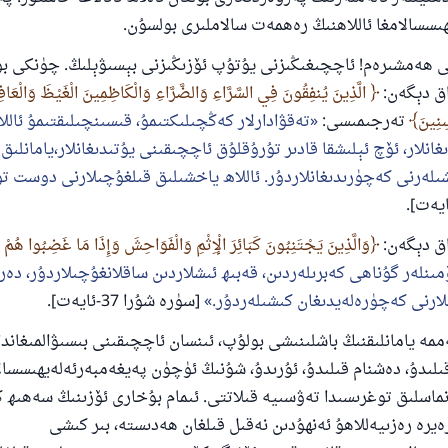
ىسسالامغا ئاللاھنىڭ رەھمەت سالاملىرى بولسۇن.
ھەمشىرەم! ئاچچىغىڭىزنى يۇتۇپ ئۆزىڭىزنى بېسىۋېلىڭ. چۈنكى بۇ 
داق دېگەن:
الَّذِينَ يُنفِقُونَ فِي السَّرَّاءِ وَالضَّرَّاءِ وَالْكَاظِمِينَ الْغَيْظَ وَالْعَاف
سِنِينَ
تەرجىمىسى:
تەقۋادارلار كەڭچىلىكتىمۇ، قىسىنچىلىقتىمۇ ئاللا
انلار، ئۆچ ئېلىشقا قادىر تۇرۇقلۇق ئاچچىقىنى يۇتىدىغانلار،يامانلىق 
ىلەرنى كەچۈرىدىغانلاردۇر. ئاللاھ ياخشىلىق قىلغۇچىلارنى دوست تۇ
داق دېگەن:
وَالَّذِينَ يَجْتَنِبُونَ كَبَائِرَ الْإِثْمِ وَالْفَوَاحِشَ وَإِذَا مَا غَضِبُوا هُمْ 
ىنلەر گۇناھى كەبرىلەردىن، قەبىھ ئىشلاردىن ساقلانغۇچىلاردۇر، دە
قىلارنى كەچۈرەلەيدىغان كىشىلەردۇر.
[سۈرە شۇرا 37-ئايەت].
ە يامانلىقنىڭ باشلىنىشى بولۇپ، ئىنسان ئاچچىقىنى بىسىۋالمىغاندا،
قىلىدۇ، دەشنام قىلىدۇ، ئۇرىدۇ، شۇنىڭ ئۈچۈن پەيغەمبەرئەلەيھىسسا
رە رەزىيەللاھۇ ئەنھۇدىن نەقىل قىلغان ھەدىستە، بىر كىشى