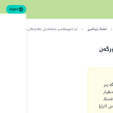
Uygur
تىلنىڭ زىيانلىرى
تىز ئاچچىقلىنىپ باشقىلارنى تىللايدىغان ۋە ئاچچىقىنى كەلتۈر
ۈرگەن
ە بىر
ىغپار
اشنىڭ
نى ئارزۇ