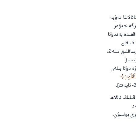
ئالاغا تەۋبە
رگە خەۋەر
قىدە بەددۇئا
قىلغان
ساقلىق تىلەڭ،
، سىز
 دۇئا بىلەن
 الْقُلُوبُ
ىلىڭ. ئاللاھ
د
ىرى بولسۇن.