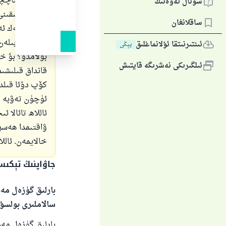
قىلىمەن. ئاچچى
سوئال ئەۋەتىڭ
قىلىدىغانلىقىن
ساقلانغان
ئىشىمغا بەك ئە
ئۇ كىشى بىلەن 
ئىنتىرنىتقا ئۇلانماغلىق
يېڭى
بولامدۇ؟ بۇ خ
ئىلگىرىكى نەشرىگە قايتىش
قانداق قىلىشى
كۆپ دۇئا قىلدى
ئۈچۈن تەۋبە ق
ئاللاھ تائالا 
ۋاقتىمدا ھەسر
خالايمەن. ئالل
جاۋاپنىڭ تېكى
بارلىق گۈزەل مەد
سالاملىرى بولسۇ
بارلىق گۈزەل مەدھ