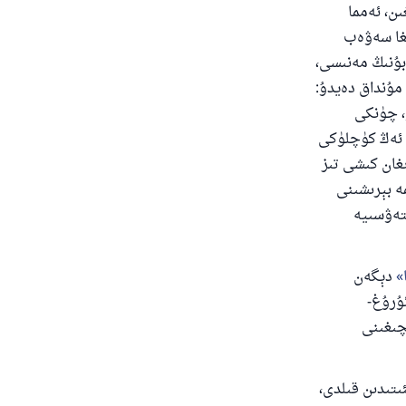
ن، ئەمما
ڭغا سەۋەب
 بۇنىڭ مەنىسى،
مۇنداق دەيدۇ:
ى
، چۈنكى
ڭ ئەڭ كۈچلۈكى
ىغان كىشى تىز
ە بېرىشىنى
تەۋسىيە
دۇ
دېگەن
ۇرۇغ-
چىغىنى
ئىتىدىن قىلدى،