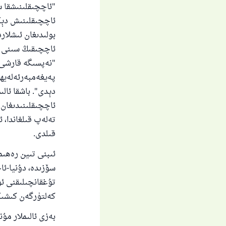
"ئاچچىقلىنىشقا س
ئاچچىقلىنىش دېگە
بولىدىغان ئىشلار
ئاچچىقىڭ سىنى ب
"نەپسىگە قارشى
پەيغەمبەرئەلەيھى
دېدى". باشقا ئال
ئاچچىقلىنىدىغان
تەلەپ قىلغاندا، ئ
ياخ
قىلدى.
ئىبنى تىين رەھىم
سۆزىدە، دۇنيا-ئ
تۇغقانچىلىقنى ئ
كەلتۈرگەن كىشىگە
بەزى ئالىملار مۇن