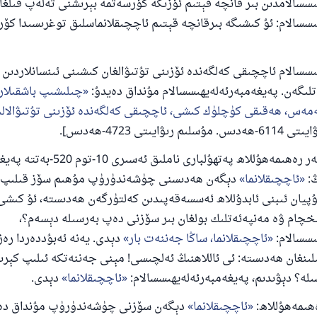
سسالامدىن بىر قانچە قېتىم ئۆزىگە كۆرسەتمە بېرىشنى تەلەپ قىلغان
سسالام: ئۇ كىشىگە بىرقانچە قېتىم ئاچچىقلانماسلىق توغرىسىدا كۆ
سسالام ئاچچىقى كەلگەندە ئۆزىنى تۇتىۋالغان كىشىنى ئىنسانلاردىن
لىگەن. پەيغەمبەرئەلەيھىسسالام مۇنداق دەيدۇ:
چىلىشىپ باشقىلارن
ەس، ھەقىقى كۈچلۈك كىشى، ئاچچىقى كەلگەندە ئۆزىنى تۇتىۋالالى
ايىتى 4723-ھەدىس].
ھاپىز ئىبنى ھەجەر رەھىمەھۇللاھ پەتھۇلبارى ناملىق ئەسىر
ڭ:
ئاچچىقلانما
دېگەن ھەدىسنى چۈشەندۈرۈپ مۇھىم سۆز قىلىپ م
ۇپيان ئىبنى ئابدۇللاھ ئەسسەقەپىدىن كەلتۈرگەن ھەدىستە، ئۇ كىشى:
ىخچام ۋە مەنپەئەتلىك بولغان بىر سۆزنى دەپ بەرسىلە دېسەم؟،
ىسسالام:
ئاچچىقلانما، ساڭا جەننەت بار
دېدى. يەنە ئەبۇددەردا رەز
ىلىنغان ھەدىستە: ئى ئاللاھنىڭ ئەلچىسى! مېنى جەننەتكە ئىلىپ كېرىد
لە؟ دېۋىدىم، پەيغەمبەرئەلەيھىسسالام:
ئاچچىقلانما
دېدى.
ەھىمەھۇللاھ:
ئاچچىقلانما
دېگەن سۆزنى چۈشەندۈرۈپ مۇنداق دەي