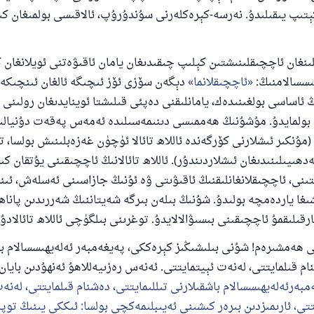
تىپ يىقىلىدۇ. نەرسە-كېرەكلەرنى سۇندۇرۇپ، ئالاقىسى بولمىغان ك
ىلىنغان ئاچچىقلىنىشتىن كېلىپ چىقىدىغان يامان ئاقىۋەتنى ئويلانغان
ىسسالامنىڭ:
ئاچچىقلانما
دېگەن سۆزى ئۆز ئىچىگە ئالغان ئىنچىكە
ڭ ئاساسى بولغىنىدەك، يامانلىقنى دەپئى قىلىشتا ئوينايدىغان رولىنى
 بولمايدۇ. مۇشۇنىڭ ھەممىسى دىنىمەسىلىدە ئەمەس پەقەت دۇنيالى
(مۇنكىر ئىشلارنى كۆرگەندە ئاللاھ تائالا ئۈچۈن غەزەبلىنىش بولسا، 
دھىيىلىنىدىغان ئىشلاردىندۇر). ئاللاھ تائالانىڭ ئاچچىقىنى يۇتقان ك
تىنى، ئاچچىقلانغانلىقنىڭ ئاقىۋىتى ۋە ئۇنىڭ جازاسىنى ئەسلەش، ئىن
غا ياردەمچە بولىدۇ. شۇنىڭ بىلەن بىرگە شەيتاننىڭ شەررىدىن پانا
قىلىقمۇ ئاچچىقىنى بىسىۋالالايدۇ. توغرىنى بىلگۈچى ئاللاھ تائالادۇر
ھەمشىرەم! شۇنى بىلىشىڭىز كېرەككى، پەيغەمبەر ئەلەيھىسسالام با
نام قىلمايتتى، لەنەت ئېيتمايتتى. ئەنەس رەزىيەللاھۇ ئەنھۇدىن بايان 
مبەرئەلەيھىسسالام باشقىلارنى تىللىمايتتى، دەشنام قىلمايتتى، لەنەت
تتى، ئارىمىزدىن بىرەر كىشىنى ئەيىبلىمەكچى بولسا: ئىككى يىنىڭ توپ