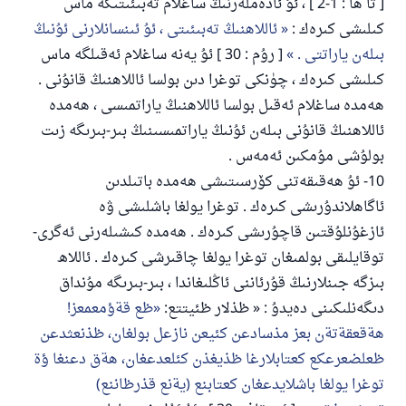
[ تا ھا : 1-2 ] ، ئۇ ئادەملەرنىڭ ساغلام تەبىئىتىگە ماس
كىلىشى كىرەك :
ئاللاھنىڭ تەبىئىتى ، ئۇ ئىنسانلارنى ئۇنىڭ
بىلەن ياراتتى .
[ رۇم : 30 ] ئۇ يەنە ساغلام ئەقىلگە ماس
كىلىشى كىرەك ، چۈنكى توغرا دىن بولسا ئاللاھنىڭ قانۇنى .
ھەمدە ساغلام ئەقىل بولسا ئاللاھنىڭ ياراتمىسى ، ھەمدە
ئاللاھنىڭ قانۇنى بىلەن ئۇنىڭ ياراتمىسىنىڭ بىر-بىرىگە زىت
بولۇشى مۇمكىن ئەمەس .
10- ئۇ ھەقىقەتنى كۆرسىتىشى ھەمدە باتىلدىن
ئاگاھلاندۇرىشى كىرەك . توغرا يولغا باشلىشى ۋە
ئازغۇنلۇقتىن قاچۇرىشى كىرەك . ھەمدە كىشىلەرنى ئەگرى-
توقايلىقى بولمىغان توغرا يولغا چاقىرشى كىرەك . ئاللاھ
بىزگە جىنلارنىڭ قۇرئاننى ئاڭلىغاندا ، بىر-بىرىگە مۇنداق
دىگەنلىكىنى دەيدۇ : « ظذلار ظئيتتع:
ظع قةؤمعمعز!
هةقعقةتةن بعز مذسادعن كئيعن نازعل بولغان، ظذنعثدعن
ظعلضعرعكع كعتابلارغا ظذيغذن كئلعدعغان، هةق دعنغا ؤة
توغرا يولغا باشلايدعغان كعتابنع (يةنع قذرظاننع)