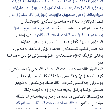
ﻗﯩﻠﺪﯗﻕ ﻫﻪﻣﺪﻩ ﺋﯩﺒﺮﺍﻫﯩﻤﻐﺎ، ﺋﯩﯩﺴﻤﺎﺋﯩﻠﻐﺎ، ﺋﯩﺴﻬﺎﻗﻘﺎ، ﻳﻪﺋﻘﯘﺑﻘﺎ،
ﻳﻪﺋﻘﯘﺑﻨﯩﯔ ﺋﻪﯞﻻﺩﻟﯩﺮﯨﻐﺎ، ﺋﯩﺴﺎﻏﺎ، ﺋﻪﻳﻴﯘﺑﻘﺎ، ﻳﯘﻧﯘﺳﻘﺎ، ﻫﺎﺭﯗﻧﻐﺎ،
ﺳﯘﻻﻳﻤﺎﻧﻐﺎ ﯞﻩﻫﻰ ﻗﯩﻠﺪﯗﻕ، ﺩﺍﯞﯗﺩﻗﺎ ﺯﻩﺑﯘﺭﻧﻰ ﺋﺎﺗﺎ ﻗﯩﻠﺪﯗﻕ .
[
نىسا( ئاياللار) : 163] ، « ﺳﻪﻧﺪﯨﻦ ﺋﯩﻠﮕﯩﺮﻯ ﺋﻪﯞﻩﺗﯩﻠﮕﻪﻥ
ﭘﻪﻳﻐﻪﻣﺒﻪﺭﻟﻪﺭﻧﯩﯔ ﻫﻪﻣﻤﯩﺴﯩﮕﻪ:
ﻣﻪﻧﺪﯨﻦ ﺑﺎﺷﻘﺎ ﻫﯧﭻ ﻣﻪﺑﯘﺩ
(ﺑﻪﺭﻫﻪﻕ) ﻳﻮﻗﺘﯘﺭ، ﻣﺎﯕﯩﻼ ﺋﯩﺒﺎﺩﻩﺕ ﻗﯩﻠﯩﯖﻼﺭ
ﺩﻩﭖ ﯞﻩﻫﻴﻰ
ﻗﯩﻠﺪﯗﻕ .» ، بۇنىڭغا بىنائەن ، قايسى بىر دىننى مەلۇم
شەخىس ئىلىپ كىلىدىكەن ھەمدە ئۇنى ئاللاھقا ئەمەس ،
بەلكى ئۆزىگە تەۋە قىلىدىكەن ، شۈبھىسىزكى ئۇ دىن – ساختا
دىن .
2- يالغۇز ئاللاھقىلا ئىبادەت قىلىشقا چاقىرشى ۋە شىرىكنى (
كۆپ ئىلاھىزىم) چەكلىشى ، ۋە ئۇنىڭغا ئىلىپ بارىدىغان
يوللارنى چەكلىشى كىرەك . ئاللاھنىڭ بىرلىكىنى تەشۋىق
قىلىش بولسا بارلىق پەيغەمبەرلەر ۋە ئەلچىلەرنىڭ
دەۋىتىنىڭ ئاساسى ھەمدە ھەر بىر پەيغەمبەر خەلقىگە
مۇنداق دىگەن :
ئاللاھقىلا ئىبادەت قىلىڭلار ، سىلەرگە