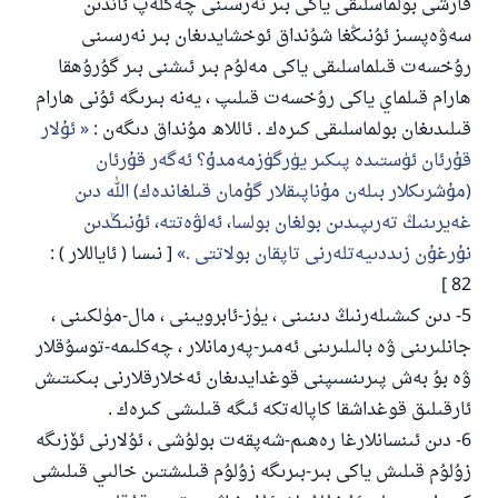
قارشى بولماسلىقى ياكى بىر نەرسىنى چەكلەپ ئاندىن
سەۋەپسىز ئۇنىڭغا شۇنداق ئوخشايدىغان بىر نەرسىنى
رۇخسەت قىلماسلىقى ياكى مەلۇم بىر ئىشنى بىر گۇرۇھقا
ھارام قىلماي ياكى رۇخسەت قىلىپ ، يەنە بىرىگە ئۇنى ھارام
قىلىدىغان بولماسلىقى كىرەك . ئاللاھ مۇنداق دىگەن :
ﺋﯘﻻﺭ
ﻗﯘﺭﺋﺎﻥ ﺋﯜﺳﺘﯩﺪﻩ ﭘﯩﻜﯩﺮ ﻳﯜﺭﮔﯜﺯﻣﻪﻣﺪﯗ؟ ﺋﻪﮔﻪﺭ ﻗﯘﺭﺋﺎﻥ
110845 - نومۇرلۇق سوئالنىڭ جاۋابى
(ﻣﯘﺷﺮﯨﻜﻼﺭ ﺑﯩﻠﻪﻥ ﻣﯘﻧﺎﭘﯩﻘﻼﺭ ﮔﯘﻣﺎﻥ ﻗﯩﻠﻐﺎﻧﺪﻩﻙ) ﺍﻟﻠﻪ ﺩﯨﻦ
ئائىلىنى ساقلاپ قالدى
ﻏﻪﻳﺮﯨﻨﯩﯔ ﺗﻪﺭﯨﭙﯩﺪﯨﻦ ﺑﻮﻟﻐﺎﻥ ﺑﻮﻟﺴﺎ، ﺋﻪﻟﯟﻩﺗﺘﻪ، ﺋﯘﻧﯩﯖﺪﯨﻦ
ﻧﯘﺭﻏﯘﻥ ﺯﯨﺪﺩﯨﻴﻪﺗﻠﻪﺭﻧﻰ ﺗﺎﭘﻘﺎﻥ ﺑﻮﻻﺗﺘﻰ .
[ نىسا ( ئاياللار ) :
ئۇممەتكە جاۋاپ بېرىشىمىزگە ياردەم قىلىڭ
82 ]
پەيغەمبەرئەلەيھىسسالام مۇنداق دېگەن:
5- دىن كىشىلەرنىڭ دىنىنى ، يۈز-ئابرويىنى ، مال-مۈلكىنى ،
ياخشىلىققا باشلارپ قويغان كىشى قىلغۇچىغا
ئوخشاش ساۋاپقا ئېرىشىدۇ
جانلىرىنى ۋە بالىلىرىنى ئەمىر-پەرمانلار ، چەكلىمە-توسۇقلار
ۋە بۇ بەش پىرىنسىپنى قوغدايدىغان ئەخلارقلارنى بىكىتىش
مۇسلىم رىۋايەت قىلغان (1893) ھەدىس
ئارقىلىق قوغداشقا كاپالەتكە ئىگە قىلىشى كىرەك .
6- دىن ئىنسانلارغا رەھىم-شەپقەت بولۇشى ، ئۇلارنى ئۆزىگە
ئىئائە
زۇلۇم قىلىش ياكى بىر-بىرىگە زۇلۇم قىلىشتىن خالىي قىلىشى