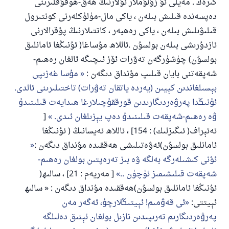
كىرەك . مەيلى ئۇ زۇلۇملار ئۇلارنىڭ ھەق-ھوقۇقلىرىنى
دەپسەندە قىلىش بىلەن ، ياكى مال-مۈلۈكلەرنى كونتىرول
قىلىۋىلىش بىلەن ، ياكى رەھبەر ، كاتتىلارنىڭ پۇقرالارنى
ئازدۇرىشى بىلەن بولسۇن .ئاللاھ مۇساغا( ئۇنىڭغا ئامانلىق
بولسۇن) چۈشۈرگەن تەۋرات ئۆز ئىچىگە ئالغان رەھىم-
شەپقەتنى بايان قىلىپ مۇنداق دىگەن :
ﻣﯘﺳﺎ ﻏﻪﺯﯨﭙﻰ
ﺑﯧﺴﯩﻠﻐﺎﻧﺪﯨﻦ ﻛﯧﻴﯩﻦ (ﻳﻪﺭﺩﻩ ﻳﺎﺗﻘﺎﻥ ﺗﻪﯞﺭﺍﺕ) ﺗﺎﺧﺘﯩﻠﯩﺮﯨﻨﻰ ﺋﺎﻟﺪﻯ.
ﺋﯘﻧﯩﯖﺪﺍ ﭘﻪﺭﯞﻩﺭﺩﯨﮕﺎﺭﯨﺪﯨﻦ ﻗﻮﺭﻗﻘﯘﭼﯩﻼﺭﻏﺎ ﻫﯩﺪﺍﻳﻪﺕ ﻗﯩﻠﯩﻨﯩﺪﯗ
ﯞﻩ رەھىم-شەپقەت ﻗﯩﻠﯩﻨﯩﺪﯗ ﺩﻩﭖ ﻳﯧﺰﯨﻠﻐﺎﻥ ﺋﯩﺪﻯ.
[
ئەئېراف( ئىگىزلىك) : 154] ، ئاللاھ ئەيسانىڭ ( ئۇنىڭغا
ئامانلىق بولسۇن)ئەۋەتىلىشى ھەققىدە مۇنداق دىگەن :
ئۇنى كىشىلەرگە بەلگە ۋە بىز تەرەپتىن بولغان رەھىم-
شەپقەت قىلىشىمىز ئۈچۈن ..
[ مەريەم : 21] ، سالىھ(
ئۇنىڭغا ئامانلىق بولسۇن)ھەققىدە مۇنداق دىگەن : « ﺳﺎﻟﯩﻬ
ﺋﯧﻴﺘﺘﻰ:
ﺋﻰ ﻗﻪﯞﻣﯩﻢ! ﺋﯧﻴﺘﯩﯖﻼﺭﭼﯘ، ﺋﻪﮔﻪﺭ ﻣﻪﻥ
ﭘﻪﺭﯞﻩﺭﺩﯨﮕﺎﺭﯨﻢ ﺗﻪﺭﯨﭙﯩﺪﯨﻦ ﻧﺎﺯﯨﻞ ﺑﻮﻟﻐﺎﻥ ﺋﯧﻨﯩﻖ ﺩﻩﻟﯩﻠﮕﻪ