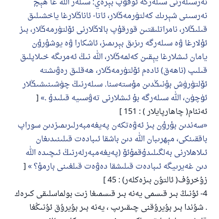
ﻧﻪﺭﺳﯩﻠﻪﺭﻧﻰ ﺳﯩﻠﻪﺭﮔﻪ ﺋﻮﻗﯘﭖ ﺑﯧﺮﻩﻱ: ﺳﯩﻠﻪﺭ ﺍﻟﻠﻪ ﻏﺎ ﻫﯧﭻ
ﻧﻪﺭﺳﯩﻨﻰ ﺷﯧﺮﯨﻚ ﻛﻪﻟﺘﯜﺭﻣﻪﯕﻼﺭ، ﺋﺎﺗﺎ- ﺋﺎﻧﺎﯕﻼﺭﻏﺎ ﻳﺎﺧﺸﯩﻠﯩﻖ
ﻗﯩﻠﯩﯖﻼﺭ، ﻧﺎﻣﺮﺍﺗﻠﯩﻘﺘﯩﻦ ﻗﻮﺭﻗﯘﭖ ﺑﺎﻻﯕﻼﺭﻧﻰ ﺋﯚﻟﺘﯜﺭﻣﻪﯕﻼﺭ، ﺑﯩﺰ
ﺋﯘﻻﺭﻏﺎ ﯞﻩ ﺳﯩﻠﻪﺭﮔﻪ ﺭﯨﺰﯨﻖ ﺑﯧﺮﯨﻤﯩﺰ، ﺋﺎﺷﻜﺎﺭﺍ ﯞﻩ ﻳﻮﺷﯘﺭﯗﻥ
ﻳﺎﻣﺎﻥ ﺋﯩﺸﻼﺭﻏﺎ ﻳﯧﻘﯩﻦ ﻛﻪﻟﻤﻪﯕﻼﺭ، ﺍﻟﻠﻪ ﻧﯩﯔ ﺋﻪﻣﺮﯨﮕﻪ ﺧﯩﻼﭘﻠﯩﻖ
ﻗﯩﻠﯩﭗ (ﻧﺎﻫﻪﻕ) ﺋﺎﺩﻩﻡ ﺋﯚﻟﺘﯜﺭﻣﻪﯕﻼﺭ، ﻫﻪﻗﻠﯩﻖ ﺭﻩﯞﯨﺸﺘﻪ
ﺋﯚﻟﺘﯜﺭﯛﺵ ﺑﯘﻧﯩﯖﺪﯨﻦ ﻣﯘﺳﺘﻪﺳﻨﺎ. ﺳﯩﻠﻪﺭﻧﯩﯔ ﭼﯜﺷﯩﻨﯩﺸﯩﯖﻼﺭ
ﺋﯜﭼﯜﻥ، ﺍﻟﻠﻪ ﺳﯩﻠﻪﺭﮔﻪ ﺑﯘ ﺋﯩﺸﻼﺭﻧﻰ ﺗﻪﯞﺳﯩﻴﻪ ﻗﯩﻠﯩﺪﯗ .
[
ئەنئام( چاھارپايلار ) : 151 ]
ﺳﻪﻧﺪﯨﻦ ﺑﯘﺭﯗﻥ ﺑﯩﺰ ﺋﻪﯞﻩﺗﻜﻪﻥ ﭘﻪﻳﻐﻪﻣﺒﻪﺭﻟﯩﺮﯨﻤﯩﺰﺩﯨﻦ ﺳﻮﺭﺍﭖ
ﺑﺎﻗﻘﯩﻨﻜﻰ، ﻣﯧﻬﺮﯨﺒﺎﻥ ﺍﻟﻠﻪ ﺩﯨﻦ ﺑﺎﺷﻘﺎ ﺋﯩﺒﺎﺩﻩﺕ ﻗﯩﻠﯩﻨﯩﺪﯨﻐﺎﻥ
ﺋﯩﻼﻫﻼﺭﻧﻰ ﺑﻪﻟﮕﯩﻠﯩﺪﯗﻗﻤﯘﺋﯚ (ﭘﻪﻳﻐﻪﻣﺒﻪﺭﻟﻪﺭﻧﯩﯔ ﺋﯩﭽﯩﺪﻩ ﺍﻟﻠﻪ
ﺩﯨﻦ ﻏﻪﻳﺮﯨﻴﮕﻪ ﺋﯩﺒﺎﺩﻩﺕ ﻗﯩﻠﯩﺸﻘﺎ ﺩﻩﯞﻩﺕ ﻗﯩﻠﻐﯩﻨﻰ ﺑﺎﺭﻣﯘ؟
[
زۇخرۇف( ئالتۇن بىزەكلەر) : 45 ]
4- ئۇنىڭ بىر قىسمى يەنە بىر قىسمىغا زىت بولماسلىقى كىرەك
. شۇندا بىر بۇيرۇقنى چىقىرىپ ، يەنە بىر بۇيرۇق ئۇنىڭغا