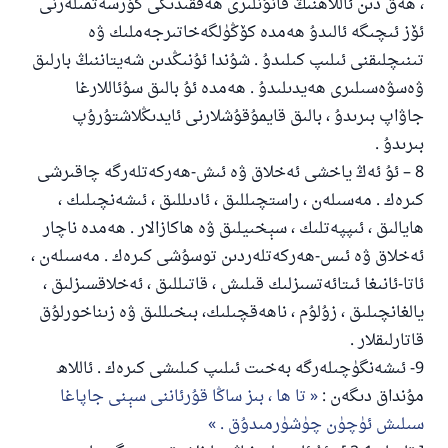
، ھەق دىن ئاللاھنىڭ قانۇنلىرى ھەققىدىكى كۆرسەتمىلەرنى
ئۆز ئىچىگە ئالىدۇ ھەمدە كۆڭۈلگەخاتىرجەملىك ۋە
تىنىچلىقنى ئىلىپ كىلىدۇ . شۇندا ئۇنىڭدىن شەيتاننىڭ بارلىق
ۋەسۋەسىلىرى ھەيدىلىدۇ . ھەمدە ئۇ بالىق سۇئاللارغا
جاۋاپ بىرىدۇ ، بالىق قايمۇقۇشلارنى ئايدىڭلاشتۇرۇپ
بىرىدۇ .
8 – ئۇ ئەڭ ياخشى ئەخلاق ۋە ئىش-ھەركەتلەرگە چاقىرشى
كىرەك . مەسىلەن ، راستچىللىق ، ئادىللىق ، ئىشەنچىلىك ،
ھايالىق ، ئىپپەتلىك ، سېخىيلىق ۋە ھاكازالار . ھەمدە ناچار
ئەخلاق ۋە ئىس-ھەركەتلەردىن توسۇشى كىرەك . مەسىلەن ،
ئاتا-ئانىغا ئىتائەتسىزلىك قىلىش ، قاتىللىق ، ئەخلاقسىزلىق ،
يالغانچىلىق ، زۇلۇم ، ناھەقچىلىك، بىخىللىق ۋە زىناخورلۇق
قاتارلىقلار .
9- ئىشەنگۈچىلەرگە بەخىت ئىلىپ كىلىشى كىرەك . ئاللاھ
مۇنداق دىگەن :
تا ھا ، بىز ساڭا قۇرئاننى سېنى جاپاغا
سىلىش ئۈچۈن چۈشۈرمىدۇق .