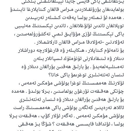
يىزىلغانلىقى ياكى قايسى جايدا تېپىلغانلىقىنى بىلگىلى
بولمايدىغان بۇرۇنقىلاردىن مىراس قالغان كىتاپلارغا تايىنىدۇ
. ھەمدە ئۇ نىمىلەر بولسا پەقەت كىشىلەر تەرىپىدىن
توپلانغان ئاندىن ئۇلۇغلانغان ، ئاندىن تېكىستنىڭ مەنبىيى
ياكى تېكىستنىڭ ئۆزى مۇۋاپىق ئىمىي تەكشۈرۈلمەستىن ،
ئەۋلادتىن –ئەۋلادقا مىراس قالغان ئارلاشمىلار .
بۇ نامەلۇم كىتاپلار ، ھىكايىلەر ۋە قارغۇلارچە دوراشلار
دىنلار ۋە ئىتىقادلارنى ئۈنۈملۈك ئىسپاتلار بىلەن
تەمىنلىيەلمەيدۇ . بۇ بارلىق ھەقتىن بۇرالغان دىنلار ۋە
ئىنسان ئەنئەنىلىرى توغرىمۇ ياكى خاتا؟
ئۇلارنىڭ ھەممىسىنىڭ توغرا بولۇشى مۇمكىن ئەمەس ،
چۈنكى ھەقىقەت نۇرغۇن بولماستىن ، بىرلا بولىدۇ . ھەمدە
بۇ بارلىق ھەقتىن بۇرالغان دىنلار ۋە ئىنسان ئەنئەنىلىرى
ئاللاھ تەرەپتىن كەلگەن بولۇشى ياكى ھەممىسىنىڭ راست
بولۇشى مۇمكىن ئەمەس . ئەگەر ئۇلار كۆپ ، ھەقىقەت بىرلا
بولسا ، ئۇنداقتا قايسىسى ھەقىقەت ؟ شۇڭا بىز ھەقىقى