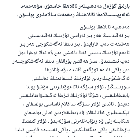
بارلىق گۈزەل مەدھىيىلەر ئاللاھقا خاستۇر، مۇھەممەد
ئەلەيھىسسالامغا ئاللاھنىڭ رەھمەت سالاملىرى بولسۇن.
مەدھىيە ئاللاھقا بولسۇن
بىر ئەقىدىنىڭ ھەر بىر ئەزاسى ئۆزىنىڭ ئەقىدىسىنى
ھەقىقەت دەپ قارايدۇ . بىر دىنغا ئەگەشكۈچى ھەر بىر
ئادەم ئۆزىنىڭ دىنىنى ئەڭ ياخشى دىن ۋە ئەڭ توغرا يول
دەپ ئىشىنىدۇ . سىز ھەقتىن بۇرالغان دىنغا ئەگەشكۈچىلەر
دىن ياكى ئادەم تۈزگەن قائىدە-يۇسۇنلارغا
ئەگەشكۈچىلەردىن ئۇلارنىڭ ئىتىقادىنىڭ دەلىلىنى
سورىسىڭىز ، ئۇلار سىزگە ئاتا-بوۋىلىرىنى مۇشۇ يولدا
بايقىغانلىقىنى ، شۇڭا ئۇلارنىڭ ئىزىغا ئەگىشىۋاتقانلىقىنى
دەيدۇ . ئاندىن ئۇلار سىزگە ساغلام ئاساسى بولمىغان ،
تېكىستلىرى خاتالىقلار ۋە زىتلىقلاردىن خالى بولمىغان
ھىكايىلەرنى ۋە رىۋايەتلەرنى سۆزلەيدۇ . ئۇلار كىمنىڭ
يازغانلىقى ياكى دىگەنلىكىنى ، ياكى ئەسلىدە قايسى تىلدا