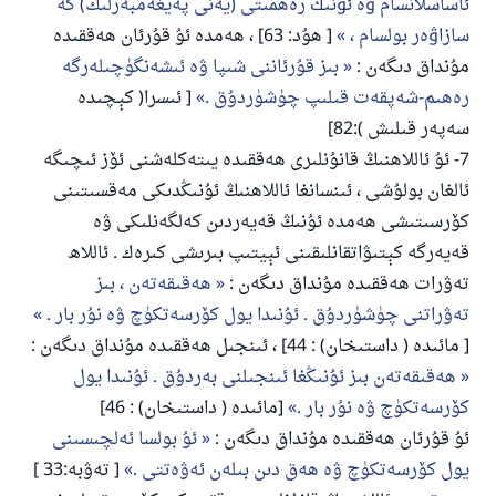
ﺋﺎﺳﺎﺳﻼﻧﺴﺎﻡ ﯞﻩ ﺋﯘﻧﯩﯔ ﺭﻩﻫﻤﯩﺘﻰ (ﻳﻪﻧﻰ ﭘﻪﻳﻐﻪﻣﺒﻪﺭﻟﯩﻚ) ﮔﻪ
ﺳﺎﺯﺍﯞﻩﺭ ﺑﻮﻟﺴﺎﻡ ،
[ ھۇد: 63] ، ھەمدە ئۇ قۇرئان ھەققىدە
مۇنداق دىگەن :
بىز قۇرئاننى شىپا ۋە ئىشەنگۈچىلەرگە
رەھىم-شەپقەت قىلىپ چۈشۈردۇق .
[ ئىسرا( كېچىدە
سەپەر قىلىش ):82]
7- ئۇ ئاللاھنىڭ قانۇنلىرى ھەققىدە يىتەكلەشنى ئۆز ئىچىگە
ئالغان بولۇشى ، ئىنسانغا ئاللاھنىڭ ئۇنىڭدىكى مەقسىتىنى
كۆرسىتىشى ھەمدە ئۇنىڭ قەيەردىن كەلگەنلىكى ۋە
قەيەرگە كېتىۋاتقانلىقىنى ئېيتىپ بىرىشى كىرەك . ئاللاھ
تەۋرات ھەققىدە مۇنداق دىگەن :
ھەقىقەتەن ، بىز
تەۋراتنى چۈشۈردۇق . ئۇنىدا يول كۆرسەتكۈچ ۋە نۇر بار .
[ مائىدە ( داستىخان) : 44] ، ئىنجىل ھەققىدە مۇنداق دىگەن :
ھەقىقەتەن بىز ئۇنىڭغا ئىنجىلنى بەردۇق . ئۇنىدا يول
كۆرسەتكۈچ ۋە نۇر بار .
[مائىدە ( داستىخان) : 46]
ئۇ قۇرئان ھەققىدە مۇنداق دىگەن :
ئۇ بولسا ئەلچىسىنى
يول كۆرسەتكۈچ ۋە ھەق دىن بىلەن ئەۋەتتى .
[ تەۋبە:33 ]