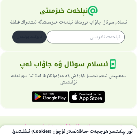
ئېلخەت خىزمىتى
ئىسلام سوئال جاۋاپ تورىنىڭ ئېلخەت خىزمىىتىگە ئىشتىراك قىلىڭ
ئابۇنىت بولىمەن
ئىسلام سوئال ۋە جاۋاب ئەپ
سەھىپىنى ئىنتىرنىتسىز كۆرۈش ۋە مەزمۇنلارغا ئەڭ تىز سۈرئەتتە
ئۈلىشىش
تورسەھىپىسى ھەققىدە
باش نازارەتچى
خۇسۇسىي سىياسەت
تور بېكىتىمىز ھۆججەت -ساقلانمىلار ئۈچۈن (Cookies) ئىشلىتىدۇ.
بارلىق ھوقۇق ئىسلام سوئال-جاۋاپ تورىغا مەنسۇپتۇر 1997-2025 ©