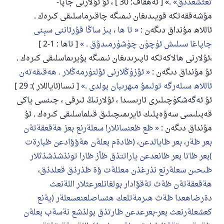
تعثشعدذق
.» [ ئەھقاف: 30 ] ، ئۇ ئۇلارنى جاپا-
مۇشەققەتكە قويىدىغان نىمىگە چاقىرماسلىقى كىرەك .
ئاللاھ مۇنداق دىگەن :
تا ھا ، بىز ساڭا قۇرئاننى سېنى
جاپاغا سىلىش ئۈچۈن چۈشۈرمىدۇق .
[ تاھا : 1-2 ]
،ئۇلارنى ھالاكەتكە ئاپىرىدىغان نىمىگە بۇيرىماسلىقى كىرەك .
ئۇ مۇنداق دىگەن :
ئۆزۈڭلارنى ئۆلتۈرمەڭلار . ھەقىقەتەن
ئاللاھ سىلەرگە تولىمۇ مىھرىبان بولدى .
[ نىسا(ئاياللار ): 29 ]
ئۇ ئەگەشكۈچىلىرى ئارىسىدا ، ئۇلارنىڭ ئىرقى ، جىنسى ياكى
قەبىلىسى سەۋەپلىك ئايرىمىچىلىق قىلماسلىقى كىرەك . ئۇ
مۇنداق دىگەن :
ظع ظعنسانلار! سعلةرنع بعز هةقعقةتةن
بعر ظةر، بعر ظايالدعن، (ظادةم بعلةن هةؤؤادعن ظبارةت
)بعر ظاتا بعر ظانعدعن ياراتتذق ظأز ظارا تونذشذشذثلار
ظىحىن سعلةرنع نذرغذن معللةت ؤة ظذرذق قعلدذق،
هةقعقةتةن ظةث تةقؤادار بولغانلعرعثلار اللةنعث
دةرضاهعدا ظةث هىرمةتلعك هئساصلعنعسعلةر (يةنع
كعشعلةرنعث بعر-بعرعدعن ظارتذق بولذشع نةسةب بعلةن