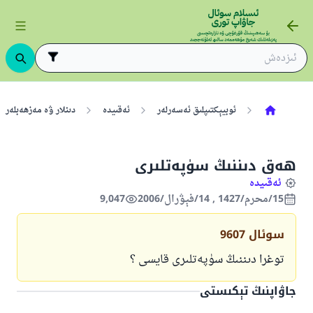
ئوبيېكتىپلىق ئەسەرلەر
ئەقىيدە
دىنلار ۋە مەزھەبلەر
ھەق دىننىڭ سۈپەتلىرى
ئەقىيدە
15/محرم/1427 , 14/فېۋرال/2006
9,047
سوئال
9607
توغرا دىننىڭ سۈپەتلىرى قايسى ؟
جاۋاپنىڭ تېكىستى