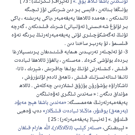
ئۇنىڭدىن باشقا ئىلاھ يوق .
[ ئەئېراف( ئىگىزلىك) : 73 ]
بۇنىڭغا بىنائەن ، قايسى بىر دىن شىرىكنى ئۆز ئىچىگە
ئالىدىكەن ، ھەمدە ئاللاھقا پەيغەمبەر ،ياكى پەرىشتە ، ياكى
بىر ئۇلۇغ شەخىسنى( ئەۋلىيانى) شىرىك قىلىدىكەن ، گەرچە
ئۇنىڭ ئەگەشكۈچىلىرى ئۇنى پەيغەمبەرلەرنىڭ بىرىگە تەۋە
قىلسىمۇ ، ئۇ بەرىبىر ساختا دىن .
3- ئۇ ئەلچىلەر تەرىپىدىن ھىمايە قىلىنىدىغان پىرىنسىپلارغا
بىردەك بولۇشى كىرەك . مەسىلەن ، يالغۇز ئاللاھقا ئىبادەت
قىلىش ، كىشىلەرنى ئۇنىڭ يولىغا چاقىرىش ، شېرىك ، ئاتا-
ئانىغا ئىتائەتسىزلىك قىلىش ، ناھەق ئادەم ئۆلتۈرۈش ،
ئاشكاراۋە يۇشۇرۇن بۇزۇق ئىشلاردىن چەكلەش . ئاللاھ
مۇنداق دىگەن : « ﺳﻪﻧﺪﯨﻦ ﺋﯩﻠﮕﯩﺮﻯ ﺋﻪﯞﻩﺗﯩﻠﮕﻪﻥ
ﭘﻪﻳﻐﻪﻣﺒﻪﺭﻟﻪﺭﻧﯩﯔ ﻫﻪﻣﻤﯩﺴﯩﮕﻪ:
ﻣﻪﻧﺪﯨﻦ ﺑﺎﺷﻘﺎ ﻫﯧﭻ ﻣﻪﺑﯘﺩ
(ﺑﻪﺭﻫﻪﻕ) ﻳﻮﻗﺘﯘﺭ، ﻣﺎﯕﯩﻼ ﺋﯩﺒﺎﺩﻩﺕ ﻗﯩﻠﯩﯖﻼﺭ
ﺩﻩﭖ ﯞﻩﻫﻴﻰ
ﻗﯩﻠﺪﯗﻕ .» [ ئەنبىيا( پەيغەمبەرلەر) : 25 ]
« ﺋﯧﻴﺘﻘﯩﻨﻜﻰ،
ﺳﯩﻠﻪﺭ ﻛﯧﻠﯩﭗ (ﺋﺎﯕﻼﯕﻼﺭ)، ﺍﻟﻠﻪ ﻫﺎﺭﺍﻡ ﻗﯩﻠﻐﺎﻥ