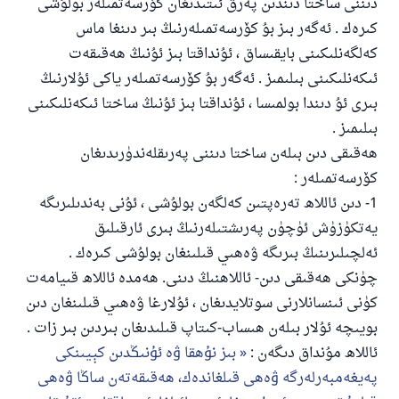
دىننى ساختا دىندىن پەرق ئىتىدىغان كۆرسەتمىلەر بولۇشى
كىرەك . ئەگەر بىز بۇ كۆرسەتمىلەرنىڭ بىر دىنغا ماس
كەلگەنلىكىنى بايقىساق ، ئۇنداقتا بىز ئۇنىڭ ھەقىقەت
ئىكەنلىكىنى بىلىمىز . ئەگەر بۇ كۆرسەتمىلەر ياكى ئۇلارنىڭ
بىرى ئۇ دىندا بولمىسا ، ئۇنداقتا بىز ئۇنىڭ ساختا ئىكەنلىكىنى
بىلىمىز .
ھەقىقى دىن بىلەن ساختا دىننى پەرىقلەندۈرىدىغان
كۆرسەتمىلەر :
1- دىن ئاللاھ تەرەپتىن كەلگەن بولۇشى ، ئۇنى بەندىلىرىگە
يەتكۈزۈش ئۈچۈن پەرىشتىلەرنىڭ بىرى ئارقىلىق
ئەلچىلىرىنىڭ بىرىگە ۋەھىي قىلىنغان بولۇشى كىرەك .
چۈنكى ھەقىقى دىن- ئاللاھنىڭ دىنى. ھەمدە ئاللاھ قىيامەت
كۈنى ئىنسانلارنى سوتلايدىغان ، ئۇلارغا ۋەھىي قىلىنغان دىن
بويىچە ئۇلار بىلەن ھىساب-كىتاپ قىلىدىغان بىردىن بىر زات .
ئاللاھ مۇنداق دىگەن :
ﺑﯩﺰ ﻧﯘﻫﻘﺎ ﯞﻩ ﺋﯘﻧﯩﯖﺪﯨﻦ ﻛﯧﻴﯩﻨﻜﻰ
ﭘﻪﻳﻐﻪﻣﺒﻪﺭﻟﻪﺭﮔﻪ ﯞﻩﻫﻰ ﻗﯩﻠﻐﺎﻧﺪﻩﻙ، ﻫﻪﻗﯩﻘﻪﺗﻪﻥ ﺳﺎﯕﺎ ﯞﻩﻫﻰ