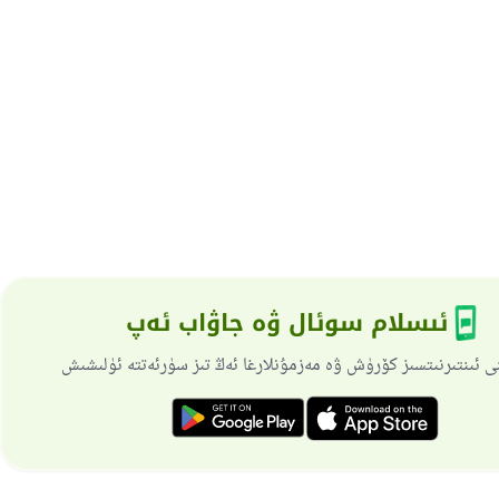
ئىسلام سوئال ۋە جاۋاب ئەپ
ى ئىنتىرنىتسىز كۆرۈش ۋە مەزمۇنلارغا ئەڭ تىز سۈرئەتتە ئۈلىشىش