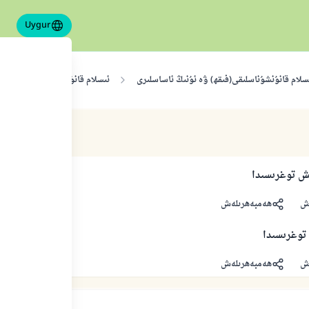
Uygur
سلام قانۇنشۇناسلىقى(فىقھ) ۋە ئۇنىڭ ئاساسلىرى
ئىسلام قانۇنشۇناسلىقى
ش
ھەمبەھرىلەش
 توغرىسىدا
ش
ھەمبەھرىلەش