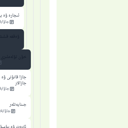
ئىجارە ۋە ي
جاۋابل
ۋەقفە قىلىش
خۇن تۆلەملىرى
جازا قانۇنى ۋە 
جازالار
جاۋابل
جىنايەتلەر
جاۋابلا
ئادەت ۋە يۇسۇن