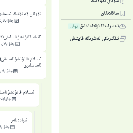
سوئال ئەۋەتىڭ
ساقلانغان
قۇرئان ۋە ئۇنىڭ ئىلىملىر
جاۋابلار
:
ئىنتىرنىتقا ئۇلانماغلىق
يېڭى
ئائىلە قانۇنشۇناسلىقى(ف
ئىلگىرىكى نەشرىگە قايتىش
جاۋابلار
:
ئىسلام قانۇنشۇناسلىقى(ف
ئاساسلىرى
جاۋابلار
ئىسلام قانۇنشۇناسل
جاۋابلا
ئىبادەتلەر
جاۋابل