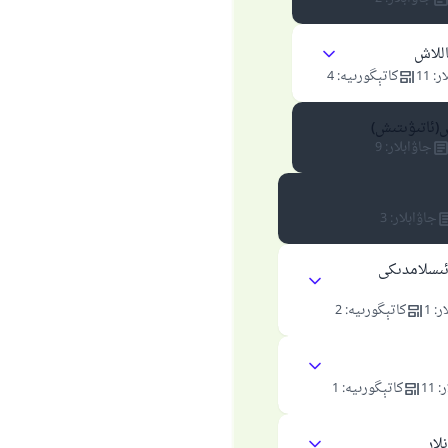
اللاش
ار
:
11
كاتېگورىيە
:
4
(ئاتىۋىتىش)
جاۋابلار
:
9
جاۋابلار
:
3
ئىسلامدىكى
ار
:
1
كاتېگورىيە
:
2
ر
:
11
كاتېگورىيە
:
1
لار