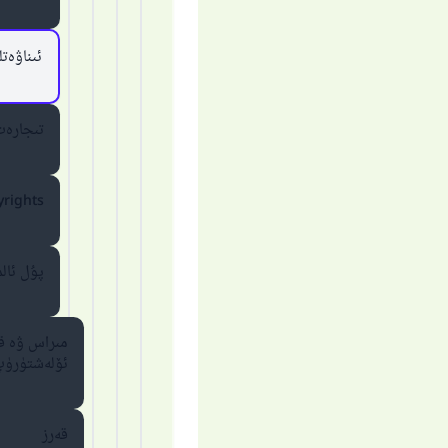
ئىناۋەت
تىجارەت
rights
پۇل ئال
مىراس ۋە قا
ئۆلەشتۈرۈپ
قەرز