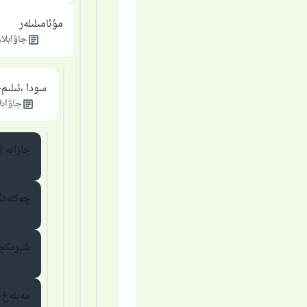
مۇئامىلىلەر
جاۋابلار
سودا ،ئىلىم-
جاۋابل
جازانە ت
چەكلەنگ
شېرىكچى
مەبلەغ