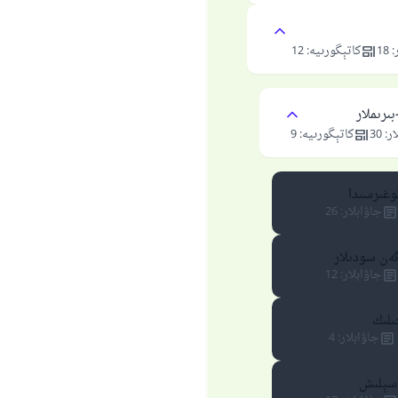
:
18
كاتېگورىيە
:
12
بىرىملار
ار
:
30
كاتېگورىيە
:
9
وغىرسىدا
جاۋابلار
:
26
ەن سودىلار
جاۋابلار
:
12
لىك
جاۋابلار
:
4
 سېلىش