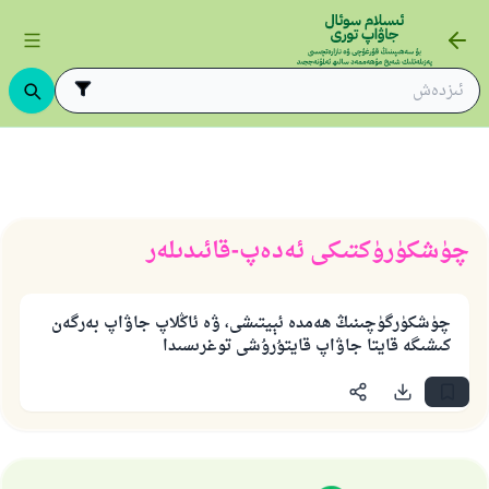
لەر
ئەدەپ-قائىدىلەر
چۈشكۈرۈكتىكى ئەدەپ-قائىدىلەر
چۈشكۈرۈكتىكى ئەدەپ-قائىدىلەر
چۈشكۈرگۈچىنىڭ ھەمدە ئېيتىشى، ۋە ئاڭلاپ جاۋاپ بەرگەن
كىشىگە قايتا جاۋاپ قايتۇرۇشى توغرىسىدا
110845 - نومۇرلۇق سوئالنىڭ جاۋابى
ئائىلىنى ساقلاپ قالدى
ئۇممەتكە جاۋاپ بېرىشىمىزگە ياردەم قىلىڭ