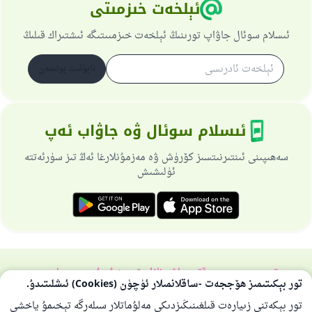
ئېلخەت خىزمىتى
پەيغەمبەرئەلەيھىسسالام مۇنداق دېگەن:
ياخشىلىققا باشلارپ قويغان كىشى قىلغۇچىغا
ئىسلام سوئال جاۋاپ تورىنىڭ ئېلخەت خىزمىىتىگە ئىشتىراك قىلىڭ
ئوخشاش ساۋاپقا ئېرىشىدۇ
ئابۇنىت بولىمەن
مۇسلىم رىۋايەت قىلغان (1893) ھەدىس
ئىئائە
ئىسلام سوئال ۋە جاۋاب ئەپ
سەھىپىنى ئىنتىرنىتسىز كۆرۈش ۋە مەزمۇنلارغا ئەڭ تىز سۈرئەتتە
ئۈلىشىش
تورسەھىپىسى ھەققىدە
باش نازارەتچى
خۇسۇسىي سىياسەت
تور بېكىتىمىز ھۆججەت -ساقلانمىلار ئۈچۈن (Cookies) ئىشلىتىدۇ.
بارلىق ھوقۇق ئىسلام سوئال-جاۋاپ تورىغا مەنسۇپتۇر 1997-2025 ©
تور بېكەتنى زىيارەت قىلغىنىڭىزدىكى مەلۇماتلار سىلەرگە تېخىمۇ ياخشى