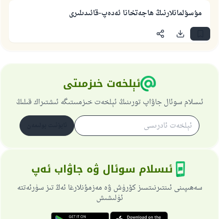
مۇسۇلمانلارنىڭ ھاجەتخانا ئەدەپ-قائىدىلىرى
ئىئائە
ئېلخەت خىزمىتى
ئىسلام سوئال جاۋاپ تورىنىڭ ئېلخەت خىزمىىتىگە ئىشتىراك قىلىڭ
ئابۇنىت بولىمەن
ئىسلام سوئال ۋە جاۋاب ئەپ
سەھىپىنى ئىنتىرنىتسىز كۆرۈش ۋە مەزمۇنلارغا ئەڭ تىز سۈرئەتتە
ئۈلىشىش