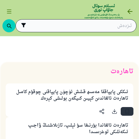
تاھارەت
ئىككى پايپاققا مەسىھ قىلىش ئۈچۈن پايپاقنى چوقۇم كامىل
تاھارەت ئالغاندىن كېيىن كىيگەن بولىشى كېرەك
تاھارەت ئالغاندا بۇرنىغا سۇ ئېلىپ، تازىلاشنىڭ ۋاجىپ
ئىكەنلىكى توغرىسىدا