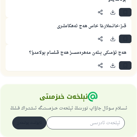
110845 - نومۇرلۇق سوئالنىڭ جاۋابى
قىز-خانىملارغا خاس ھەج ئەھكاملىرى
ئائىلىنى ساقلاپ قالدى
ئۇممەتكە جاۋاپ بېرىشىمىزگە ياردەم قىلىڭ
ھەج ئۆمىكى بىلەن مەھرەمسىز ھەج قىلسام بولامدۇ؟
پەيغەمبەرئەلەيھىسسالام مۇنداق دېگەن:
ياخشىلىققا باشلارپ قويغان كىشى قىلغۇچىغا
ئوخشاش ساۋاپقا ئېرىشىدۇ
مۇسلىم رىۋايەت قىلغان (1893) ھەدىس
ئېلخەت خىزمىتى
ئىئائە
ئىسلام سوئال جاۋاپ تورىنىڭ ئېلخەت خىزمىىتىگە ئىشتىراك قىلىڭ
ئابۇنىت بولىمەن