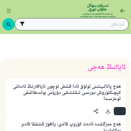
ئايالنىڭ ھەجى
ھەج پائالىيىتىنى تولۇق ئادا قىلىش ئۈچۈن ئاياللارنىڭ ئادەتنى
كېچىكتۈرۈش دورىسى ئىشلىتىشى دۇرۇس بولىدىغانلىقى
توغرسىدا
ھەج مەزگىلىدە ئادەت كۆرۈپ قالدى، يالغۇز قىلىشقا قادىر
بولالمايدۇ