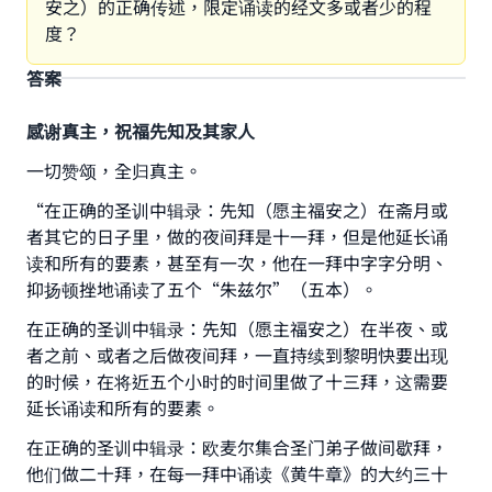
安之）的正确传述，限定诵读的经文多或者少的程
度？
答案
感谢真主，祝福先知及其家人
一切赞颂，全归真主。
“在正确的圣训中辑录：先知（愿主福安之）在斋月或
者其它的日子里，做的夜间拜是十一拜，但是他延长诵
读和所有的要素，甚至有一次，他在一拜中字字分明、
抑扬顿挫地诵读了五个“朱兹尔”（五本）。
在正确的圣训中辑录：先知（愿主福安之）在半夜、或
者之前、或者之后做夜间拜，一直持续到黎明快要出现
的时候，在将近五个小时的时间里做了十三拜，这需要
延长诵读和所有的要素。
Make an impact on millions of lives
在正确的圣训中辑录：欧麦尔集合圣门弟子做间歇拜，
with your contribution today
他们做二十拜，在每一拜中诵读《黄牛章》的大约三十