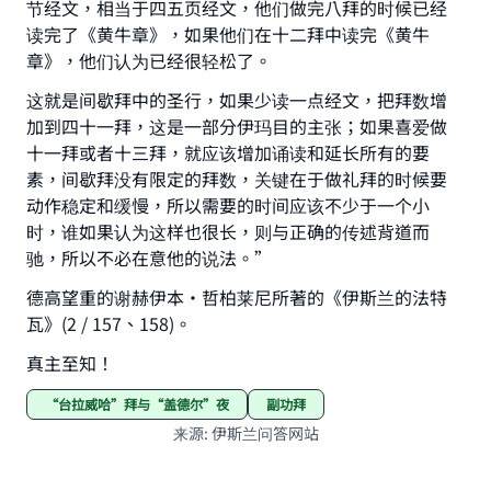
节经文，相当于四五页经文，他们做完八拜的时候已经
Your support is crucial for our mission.
读完了《黄牛章》，如果他们在十二拜中读完《黄牛
The Prophet (ﷺ) said:
章》，他们认为已经很轻松了。
"A person who leads others to doing what is
这就是间歇拜中的圣行，如果少读一点经文，把拜数增
good will earn the same reward as those who
加到四十一拜，这是一部分伊玛目的主张；如果喜爱做
do it."
十一拜或者十三拜，就应该增加诵读和延长所有的要
(MUSLIM, 1893)
素，间歇拜没有限定的拜数，关键在于做礼拜的时候要
动作稳定和缓慢，所以需要的时间应该不少于一个小
时，谁如果认为这样也很长，则与正确的传述背道而
Support IslamQA
驰，所以不必在意他的说法。”
德高望重的谢赫伊本·哲柏莱尼所著的《伊斯兰的法特
瓦》(2 / 157、158)。
真主至知！
“台拉威哈”拜与“盖德尔”夜
副功拜
来源
:
伊斯兰问答网站