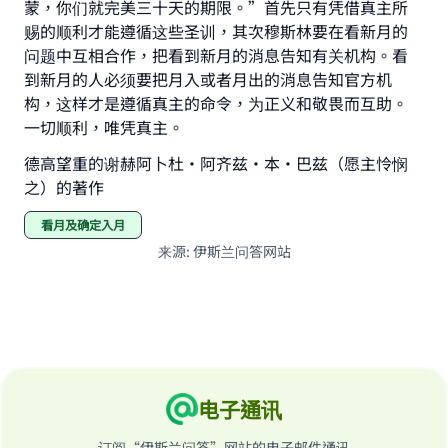
"A person who leads others to doing what is
蒙，你们就完美三十天的期限。”首先只有凭借真主所
good will earn the same reward as those who
赐的顺利才能遵循这些圣训，其次穆斯林要在看新月的
do it."
问题中互相合作，把看到新月的消息告知有关机构。看
到新月的人必须要把月入或者月出的消息告知官方机
(MUSLIM, 1893)
构，这样才是遵循真主的命令，为正义和敬畏而互助。
一切顺利，唯凭真主。
Support IslamQA
德高望重的谢赫阿卜杜•阿齐兹•本•巴兹（愿主怜悯
之）的著作
看月及确定入月
来源
:
伊斯兰问答网站
电子通讯
订阅“伊斯兰问答”网站的电子邮件通讯