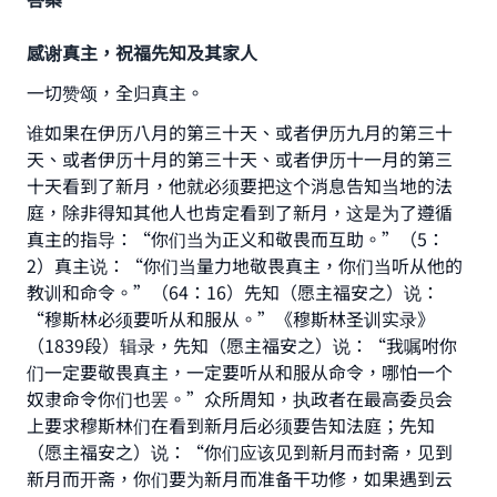
感谢真主，祝福先知及其家人
一切赞颂，全归真主。
谁如果在伊历八月的第三十天、或者伊历九月的第三十
天、或者伊历十月的第三十天、或者伊历十一月的第三
十天看到了新月，他就必须要把这个消息告知当地的法
庭，除非得知其他人也肯定看到了新月，这是为了遵循
真主的指导：“你们当为正义和敬畏而互助。”（5：
2）真主说：“你们当量力地敬畏真主，你们当听从他的
教训和命令。”（64：16）先知（愿主福安之）说：
“穆斯林必须要听从和服从。”《穆斯林圣训实录》
（1839段）辑录，先知（愿主福安之）说：“我嘱咐你
Make an impact on millions of lives
们一定要敬畏真主，一定要听从和服从命令，哪怕一个
with your contribution today
奴隶命令你们也罢。”众所周知，执政者在最高委员会
上要求穆斯林们在看到新月后必须要告知法庭；先知
Your support is crucial for our mission.
（愿主福安之）说：“你们应该见到新月而封斋，见到
The Prophet (ﷺ) said:
新月而开斋，你们要为新月而准备干功修，如果遇到云