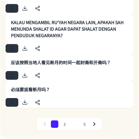
The Prophet (ﷺ) said:
"A person who leads others to doing what is
KALAU MENGAMBIL RU'YAH NEGARA LAIN, APAKAH SAH
good will earn the same reward as those who
MENUNDA SHALAT ID AGAR DAPAT SHALAT DENGAN
do it."
PENDUDUK NEGARANYA?
(MUSLIM, 1893)
应该按照当地人看见新月的时间一起封斋和开斋吗？
Support IslamQA
必须要观看新月吗？
1
2
...
5
Previous
Next