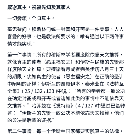
感谢真主，祝福先知及其家人
一切赞颂，全归真主。
毫无疑问，穆斯林们统一封斋和开斋是一件美事、人人
喜爱的好事，也是教法所要求的，唯有通过以下两件事
情才能实现：
第一件事情：所有的穆斯林学者要废除依靠天文推算，
就像真主的使者（愿主福安之）和伊斯兰民族的先贤那
样废除天文推算，要遵循看月或者完美伊历八月三十天
的期限，犹如真主的使者（愿主福安之）在正确的圣训
中阐明的那样；伊斯兰的谢赫伊本•泰米业在《法特瓦
全集》( 25 / 132 ، 133 )中说：“所有的学者都一致公决
在确定封斋或和开斋或者诸如此类的事情中不能依靠天
文推算。”哈菲兹在《发特赫》( 4 / 127 )中通过巴基转
述：“伊斯兰的先贤一致公决不能依靠天文推算，他们
的公决是后辈的证据.”
第二件事情：每一个伊斯兰国家都要实践真主的法律，