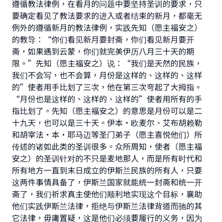
遵循教法律例，在看月的问题中要坚持圣训的要求，只
要确定看见了教法要求的进入或者结束的新月，都毫无
例外的遵循新月的教法律例，实践先知（愿主福安之）
的教导：“你们看见新月要封斋，你们看见新月要开
斋，如果遇到云蒙，你们就完美伊历八月三十天的期
Make an impact on millions of lives
限。”先知（愿主福安之）说：“我们是天然的民族，
with your contribution today
我们不会写，也不会算，月份是这样的、这样的、这样
的”使者用手比划了三次，他在第三次弯起了大拇指。
Your support is crucial for our mission.
“月份也是这样的、这样的、这样的”使者用所有的手
The Prophet (ﷺ) said:
指比划了。先知（愿主福安之）的意思是月份可以是二
"A person who leads others to doing what is
十九天，也可以是三十天。伊本•欧麦尔、艾布胡赖勒
good will earn the same reward as those who
和胡宰法•本•耶马迈等圣门弟子（愿主喜悦他们）所
do it."
传述的诸如此类的圣训很多。众所周知，使者（愿主福
安之）的圣训针对的不只是麦地那人，而是所有时代和
(MUSLIM, 1893)
所有地方一直到末日成立的伊斯兰民族的所有人，只要
这两件事情具备了，伊斯兰国家就能统一封斋和统一开
斋了，我们祈求真主使他们顺利地实现这个目标，襄助
Support IslamQA
他们实践伊斯兰法律，拒绝与伊斯兰法律背道而驰的其
它法律，毋庸置疑，这是他们必须要履行的义务，因为