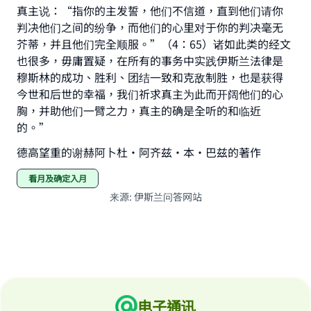
真主说：“指你的主发誓，他们不信道，直到他们请你
判决他们之间的纷争，而他们的心里对于你的判决毫无
芥蒂，并且他们完全顺服。”（4：65）诸如此类的经文
也很多，毋庸置疑，在所有的事务中实践伊斯兰法律是
穆斯林的成功、胜利、团结一致和克敌制胜，也是获得
今世和后世的幸福，我们祈求真主为此而开阔他们的心
胸，并助他们一臂之力，真主的确是全听的和临近
的。”
德高望重的谢赫阿卜杜•阿齐兹•本•巴兹的著作
看月及确定入月
来源
:
伊斯兰问答网站
电子通讯