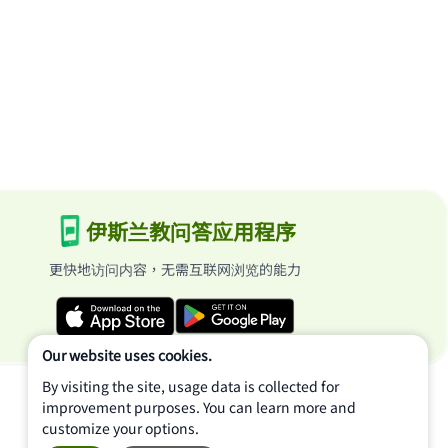
伊斯兰教问答应用程序
更快地访问内容，无需互联网浏览的能力
Our website uses cookies.
By visiting the site, usage data is collected for
improvement purposes. You can learn more and
customize your options.