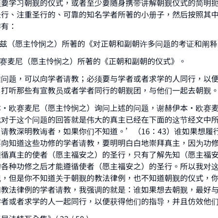
须要学习朝觐的仪式，或者至少要随身携带讲解朝觐仪式的简明
圣行、注重圣行的、可靠的知名学者所著的小册子，然后按照其
作有：
巴兹（愿主怜悯之）所著的《对正朝和副朝许多问题的考证和阐释
ke an impact on millions of lives with y
欧赛麦尼（愿主怜悯之）所著的《正朝和副朝的仪式》。
contribution today
难问题，可以向学者请教；必须要与学者或者求学的人同行，以
；打听那些有宣教员或者学者同行的朝觐团，与他们一起去朝觐
Your support is crucial for our mission.
本•欧赛麦尼（愿主怜悯之）询问上述的问题，谢赫伊本•欧赛
The Prophet (ﷺ) said:
我对于这个问题的回答就是伟大的真主已经在下面的这节经文中
A person who leads others to doing what is good will earn t
请教深明教诲者，如果你们不知道。’（16：43）谁如果想履
same reward as those who do it."
要向知道这些功修的学者请教，要明明白白地崇拜真主，因为功
遵循真主的使者（愿主福安之）的圣行，只有了解先知（愿主福
(MUSLIM, 1893)
的各种功修之后才能遵循使者（愿主福安之）的圣行。所以我对
觐，但是你不知道关于朝觐的教法律例，也不知道朝觐的仪式，
和教法律例的学者请教，我强调的就是：谁如果想去朝觐，最好
Support IslamQA
学者或者求学的人一起同行，以便获得他们的指导，并且仿效他