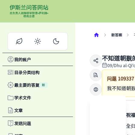
新答案
不知道朝觐
我的账户
09/Dhu al-Qi
目录分类结构
问题
109337
最主要的答复
新
我不知道朝
学术文件
答案
文章
感谢真主，祝
发送问题
一切赞颂，全