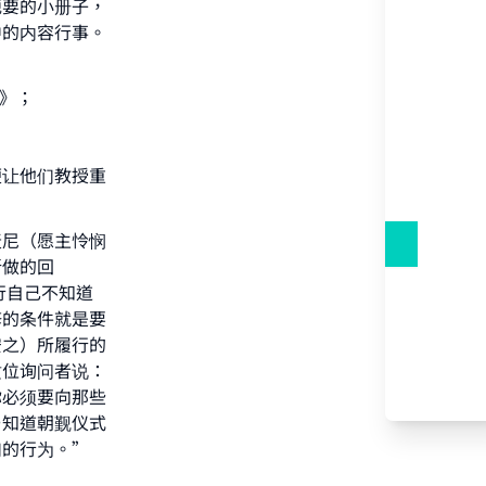
扼要的小册子，
中的内容行事。
》；
our
便让他们教授重
。
麦尼（愿主怜悯
所做的回
he
行自己不知道
修的条件就是要
安之）所履行的
这位询问者说：
你必须要向那些
与知道朝觐仪式
们的行为。”