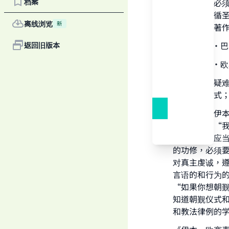
档案
想朝觐的人必
最好是由遵循
离线浏览
新
这一方面的著
1 谢赫伊本•
返回旧版本
Ma
2 谢赫伊本•
如果有什么疑
要的朝觐仪式
有人向谢赫伊
之）回答：“
"
答：‘你们应当
的功修，必须
对真主虔诚，
言语的和行为
“如果你想朝
知道朝觐仪式
和教法律例的