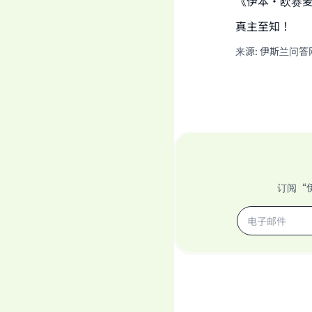
《伊本•欧赛麦尼法
真主至知！
来源
:
伊斯兰问答
订阅“